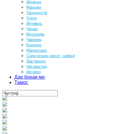
Иқтисод
Фарҳанг
Тандурустӣ
Ҳуқуқ
Иҷтимоъ
Чеҳра
Мусоҳиба
Ҷавонон
Қонунҳо
Маҷаллаҳо
Соли рушди деҳот, сайёҳӣ
Дастархон
Нигористон
Иртибот
Дар бораи мо
Тамос