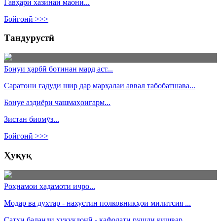
Гавҳари хазинаи маонӣ...
Бойгонӣ >>>
Тандурустӣ
Бонуи ҳарбӣ ботинан мард аст...
Саратони ғадуди шир дар марҳалаи аввал табобатшава...
Бонуе аздиёри чашмаҳоигарм...
Зистан биомӯз...
Бойгонӣ >>>
Ҳуқуқ
Роҳнамои хадамоти иҷро...
Модар ва духтар - нахустин полковникҳои милитсия ...
Сатҳи баланди ҳуқуқдонӣ - кафолати рушди кишвар ...