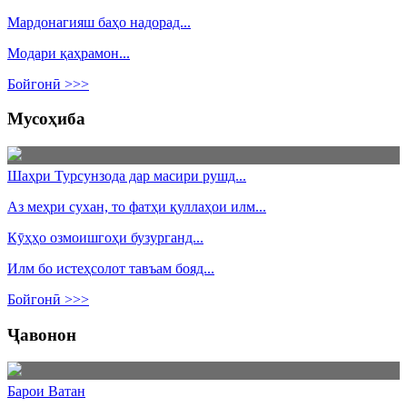
Мардонагияш баҳо надорад...
Модари қаҳрамон...
Бойгонӣ >>>
Мусоҳиба
Шаҳри Турсунзода дар масири рушд...
Аз меҳри сухан, то фатҳи қуллаҳои илм...
Кӯҳҳо озмоишгоҳи бузурганд...
Илм бо истеҳсолот тавъам бояд...
Бойгонӣ >>>
Ҷавонон
Барои Ватан