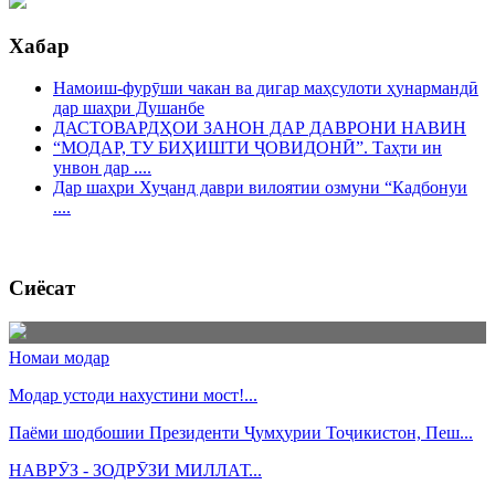
Хабар
Намоиш-фурӯши чакан ва дигар маҳсулоти ҳунармандӣ
дар шаҳри Душанбе
ДАСТОВАРДҲОИ ЗАНОН ДАР ДАВРОНИ НАВИН
“МОДАР, ТУ БИҲИШТИ ҶОВИДОНӢ”. Таҳти ин
унвон дар ....
Дар шаҳри Хуҷанд даври вилоятии озмуни “Кадбонуи
....
Сиёсат
Номаи модар
Модар устоди нахустини мост!...
Паёми шодбошии Президенти Ҷумҳурии Тоҷикистон, Пеш...
НАВРӮЗ - ЗОДРӮЗИ МИЛЛАТ...