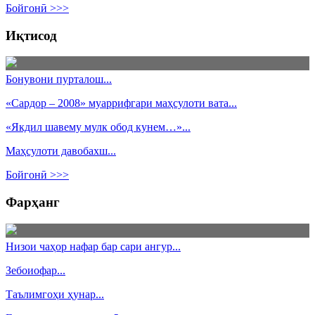
Бойгонӣ >>>
Иқтисод
Бонувони пурталош...
«Сардор – 2008» муаррифгари маҳсулоти вата...
«Якдил шавему мулк обод кунем…»...
Маҳсулоти давобахш...
Бойгонӣ >>>
Фарҳанг
Низои чаҳор нафар бар сари ангур...
Зебоиофар...
Таълимгоҳи ҳунар...