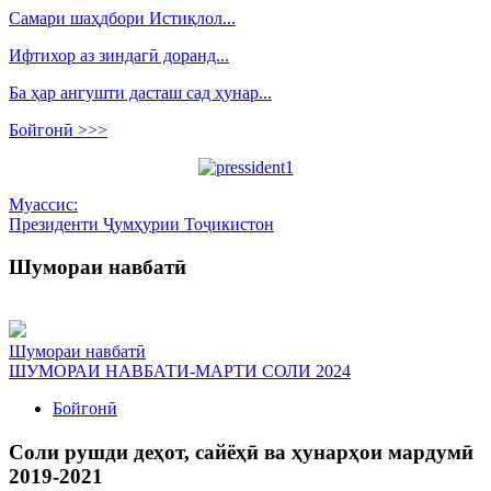
Самари шаҳдбори Истиқлол...
Ифтихор аз зиндагӣ доранд...
Ба ҳар ангушти дасташ сад ҳунар...
Бойгонӣ >>>
Муассис:
Президенти Ҷумҳурии Тоҷикистон
Шумораи навбатӣ
Шумораи навбатӣ
ШУМОРАИ НАВБАТИ-МАРТИ СОЛИ 2024
Бойгонӣ
Соли рушди деҳот, сайёҳӣ ва ҳунарҳои мардумӣ
2019-2021