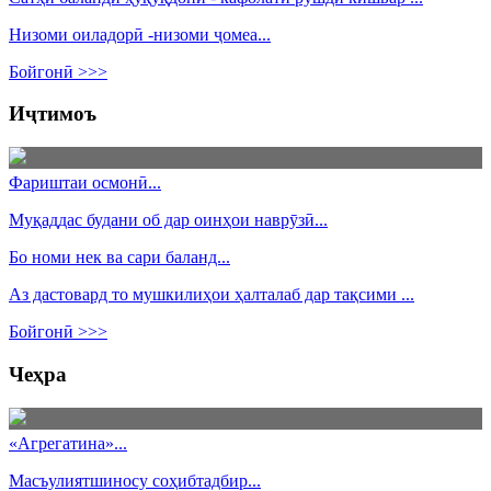
Низоми оиладорӣ -низоми ҷомеа...
Бойгонӣ >>>
Иҷтимоъ
Фариштаи осмонӣ...
Муқаддас будани об дар оинҳои наврӯзӣ...
Бо номи нек ва сари баланд...
Аз дастовард то мушкилиҳои ҳалталаб дар тақсими ...
Бойгонӣ >>>
Чеҳра
«Агрегатина»...
Масъулиятшиносу соҳибтадбир...