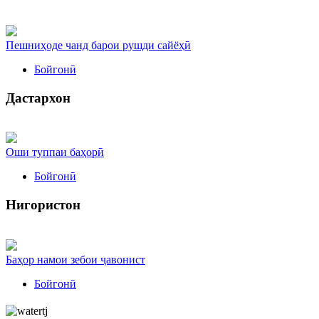
Пешниҳоде чанд барои рушди сайёҳӣ
Бойгонӣ
Дастархон
Оши туппаи баҳорӣ
Бойгонӣ
Нигористон
Баҳор намои зебои ҷавонист
Бойгонӣ