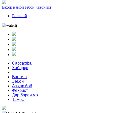
Баҳор намои зебои ҷавонист
Бойгонӣ
Сарсаҳфа
Хабарҳо
Сиёсат
Варзиш
Зебоӣ
Аз ҳар боб
Феҳрист
Дар бораи мо
Тамос