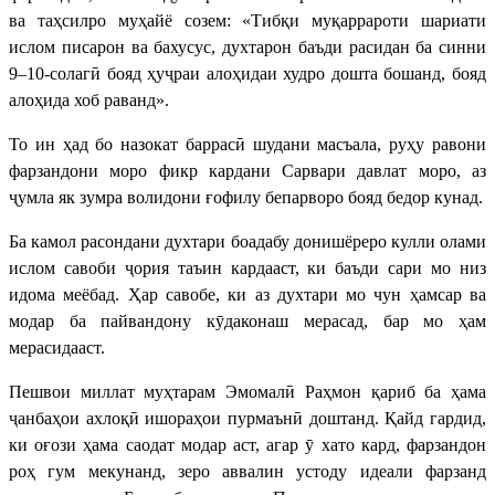
ва таҳсилро муҳайё созем: «Тибқи муқаррароти шариати
ислом писарон ва бахусус, духтарон баъди расидан ба синни
9–10-солагӣ бояд ҳуҷраи алоҳидаи худро дошта бошанд, бояд
алоҳида хоб раванд».
То ин ҳад бо назокат баррасӣ шудани масъала, руҳу равони
фарзандони моро фикр кардани Сарвари давлат моро, аз
ҷумла як зумра волидони ғофилу бепарворо бояд бедор кунад.
Ба камол расондани духтари боадабу донишёреро кулли олами
ислом савоби ҷория таъин кардааст, ки баъди сари мо низ
идома меёбад. Ҳар савобе, ки аз духтари мо чун ҳамсар ва
модар ба пайвандону кӯдаконаш мерасад, бар мо ҳам
мерасидааст.
Пешвои миллат муҳтарам Эмомалӣ Раҳмон қариб ба ҳама
ҷанбаҳои ахлоқӣ ишораҳои пурмаънӣ доштанд. Қайд гардид,
ки оғози ҳама саодат модар аст, агар ӯ хато кард, фарзандон
роҳ гум мекунанд, зеро аввалин устоду идеали фарзанд