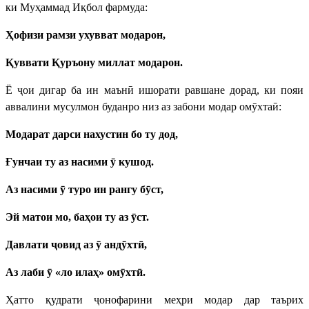
ки Муҳаммад Иқбол фармуда:
Ҳофизи рамзи ухувват модарон,
Қуввати Қуръону миллат модарон.
Ё ҷои дигар ба ин маънӣ ишорати равшане дорад, ки пояи
аввалини мусулмон буданро низ аз забони модар омӯхтаӣ:
Модарат дарси нахустин бо ту дод,
Ғунчаи ту аз насими ӯ кушод.
Аз насими ӯ туро ин рангу бӯст,
Эй матои мо, баҳои ту аз ӯст.
Давлати ҷовид аз ӯ андӯхтӣ,
Аз лаби ӯ «ло илаҳ» омӯхтӣ.
Ҳатто қудрати ҷонофарини меҳри модар дар таърих