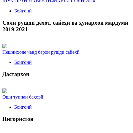
ШУМОРАИ НАВБАТИ-МАРТИ СОЛИ 2024
Бойгонӣ
Соли рушди деҳот, сайёҳӣ ва ҳунарҳои мардумӣ
2019-2021
Пешниҳоде чанд барои рушди сайёҳӣ
Бойгонӣ
Дастархон
Оши туппаи баҳорӣ
Бойгонӣ
Нигористон