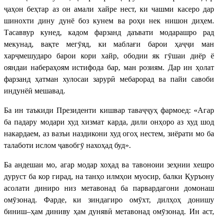
ҷаҳон беҳтар аз он амали хайре нест, ки чашми касеро дар
шинохти дину дунё боз кунем ва роҳи нек нишон диҳем.
Тасаввур кунед, кадом фарзанд даъвати модарашро рад
мекунад, вақте мегӯяд, ки маблағи барои ҳаҷҷи ман
харҷмешударо барои кори хайр, ободии як гӯшаи диёр ё
ояндаи набераҳоям истифода бар, ман розиям. Дар ин ҳолат
фарзанд ҳатман хулосаи зарурӣ мебарорад ва пайи савоби
индунёӣ мешавад.
Ба ин таъкиди Президенти кишвар таваҷҷуҳ фармоед: «Агар
ба падару модари худ хизмат карда, дили онҳоро аз худ шод
накардаем, аз вазъи наздикони худ огоҳ нестем, зиёрати мо ба
талаботи ислом ҷавобгӯ нахоҳад буд».
Ба андешаи мо, агар модар хоҳад ва тавоноии зеҳнии хешро
дуруст ба кор гирад, на танҳо илмҳои муосир, балки Қуръону
асолати диниро низ метавонад ба парвардагони домонаш
омӯзонад. Фарде, ки зиндагиро омӯхт, дилҳоҳ донишу
биниш–ҳам диниву ҳам дунявӣ метавонад омӯзонад. Ин аст,