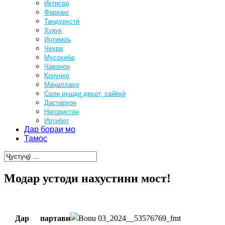
Иқтисод
Фарҳанг
Тандурустӣ
Ҳуқуқ
Иҷтимоъ
Чеҳра
Мусоҳиба
Ҷавонон
Қонунҳо
Маҷаллаҳо
Соли рушди деҳот, сайёҳӣ
Дастархон
Нигористон
Иртибот
Дар бораи мо
Тамос
Модар устоди нахустини мост!
Дар партави