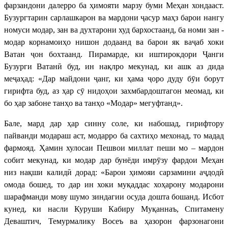
фарзандони далерро ба ҳимояти марзу буми Меҳан хондааст.
Бузургтарин сарлашкарон ва мардони ҷасур маҳз барои нангу
номуси модар, зан ва духтарони худ бархостаанд, ба номи зан -
модар корнамоиҳо нишон додаанд ва барои як ваҷаб хоки
Ватан ҷон бохтаанд. Пирамарде, ки иштирокдори Ҷанги
Бузурги Ватанӣ буд, ин нақлро мекунад, ки ашк аз дида
меҷаҳад: «Дар майдони ҷанг, ки ҳама ҷоро дуду бӯи борут
гирифта буд, аз ҳар сӯ нидоҳои захмбардоштагон меомад, ки
бо ҳар забоне танҳо ва танҳо «Модар» мегуфтанд».
Бале, мард дар ҳар синну соле, ки набошад, гирифтору
пайванди модараш аст, модарро ба сахтиҳо мехонад, то мадад
фармояд. Ҳамин хулосаи Пешвои миллат пеши мо – мардон
собит мекунад, ки модар дар бунёди имрӯзу фардои Меҳан
низ нақши калидӣ дорад: «Барои ҳимояи сарзамини аҷдодӣ
омода бошед, то дар ин хоки муқаддас хоҳарону модарони
шарафманди мову шумо зиндагии осуда дошта бошанд. Исбот
кунед, ки насли Куруши Кабиру Муқаннаъ, Спитамену
Деваштич, Темурмалику Восеъ ва ҳазорон фарзонагони