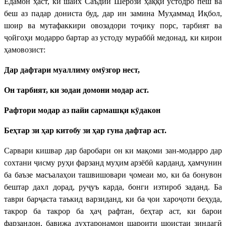
Ёдамон ҳаст, ки шайх Саъдии Шерозӣ ҳаққи устодро пеш ва
беш аз падар дониста буд, дар ин замина Муҳаммад Иқбол,
шоир ва мутафаккири овозадори тоҷику порс, тарбият ва
ҷойгоҳи модарро бартар аз устоду мураббӣ медонад, ки кирои
ҳамовозист:
Дар дафтари муаллиму омӯзгор нест,
Он тарбият, ки зодаи домони модар аст.
Рафтори модар аз пайи сармашқи кӯдакон
Беҳтар зи ҳар китобу зи ҳар гуна дафтар аст.
Сарвари кишвар дар баробари он ки мақоми зан-модарро дар
сохтани ҷисму руҳи фарзанд муҳим арзёбӣ карданд, ҳамчунин
ба баъзе масъалаҳои ташвишовари ҷомеаи мо, ки ба бонувон
бештар дахл дорад, руҷуъ карда, бонги изтироб заданд. Ба
таври барҷаста таъкид варзиданд, ки ба ҷои хароҷоти беҳуда,
такрор ба такрор ба ҳаҷ рафтан, беҳтар аст, ки барои
фарзандон, бавижа духтаронамон шароити шоистаи зиндагӣ