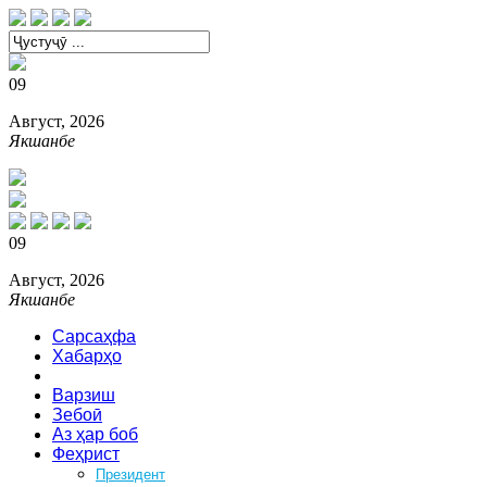
09
Август, 2026
Якшанбе
09
Август, 2026
Якшанбе
Сарсаҳфа
Хабарҳо
Сиёсат
Варзиш
Зебоӣ
Аз ҳар боб
Феҳрист
Президент