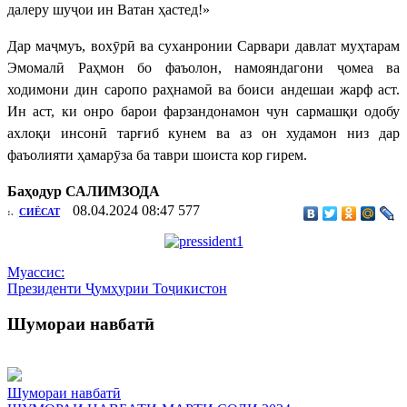
далеру шуҷои ин Ватан ҳастед!»
Дар маҷмуъ, вохӯрӣ ва суханронии Сарвари давлат муҳтарам
Эмомалӣ Раҳмон бо фаъолон, намояндагони ҷомеа ва
ходимони дин саропо раҳнамоӣ ва боиси андешаи жарф аст.
Ин аст, ки онро барои фарзандонамон чун сармашқи одобу
ахлоқи инсонӣ тарғиб кунем ва аз он худамон низ дар
фаъолияти ҳамарӯза ба таври шоиста кор гирем.
Баҳодур САЛИМЗОДА
08.04.2024 08:47
577
:.
СИЁСАТ
Муассис:
Президенти Ҷумҳурии Тоҷикистон
Шумораи навбатӣ
Шумораи навбатӣ