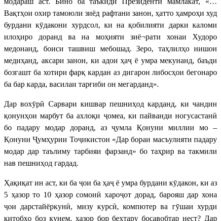
модараш аст. Бино ба таъкиди Президенти мамлакат, «…
Вақтҳои охир тамоюли зиёд рафтани занон, ҳатто ҳамроҳи худ
бурдани кӯдакони хурдсол, ки на қобилияти дарки каломи
илоҳиро доранд ва на моҳияти зиё¬рати хонаи Худоро
медонанд, боиси ташвиш мебошад. Зеро, таҳлилҳо нишон
медиҳанд, аксари занон, ки адои ҳаҷ ё умра мекунанд, баъди
бозгашт ба хотири фарқ кардан аз дигарон либосҳои бегонаро
ба бар карда, василаи тарғиби он мегарданд».
Дар вохӯрӣ Сарвари кишвар пешниҳод карданд, ки чандин
қонунҳои марбут ба ахлоқи ҷомеа, ки пайванди ногусастанӣ
бо падару модар доранд, аз ҷумла Қонуни миллии мо –
Қонуни Ҷумҳурии Тоҷикистон «Дар бораи масъулияти падару
модар дар таълиму тарбияи фарзанд» бо таҳрир ва такмили
нав пешниҳод гардад.
Ҳақиқат ин аст, ки ба ҷои ба ҳаҷ ё умра бурдани кӯдакон, ки аз
5 ҳазор то 10 ҳазор сомонӣ хароҷот дорад, барояш дар хона
ҷои дарстайёркунӣ, мизу курсӣ, компютер ва гӯшаи хурди
китобҳо боз кунем, ҳазор бор беҳтару босавобтар нест? Дар