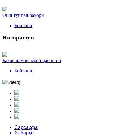
Оши туппаи баҳорӣ
Бойгонӣ
Нигористон
Баҳор намои зебои ҷавонист
Бойгонӣ
Сарсаҳфа
Хабарҳо