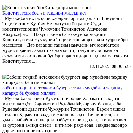
Конститутсия бозгӯи тақдири миллат аст
Мусоҳибаи ихтисосии хабарнигори маҷаллаи «Бонувони
Тоҷикистон» Қутбия Неъматулло бо раиси Суди
конститутсионии Ҷумҳурии Тоҷикистон Ашурзода
Абдулҳафиз. Нахуст роҷеъ ба мазмун ва моҳияти
Конститутсияи Ҷумҳурии Тоҷикистон андешаҳои худро иброз
медоштед. Дар раванди танзим намудани муносибатҳои
муҳими ҳаёти давлатӣ ва ҷамъиятӣ, инчунин, ташкил ва
фаъолияти сохторҳои бунёдии давлатдорӣ нақш ва манзалати
Конститутсия ....
12.11.2023 08:06
525
Забони тоҷикӣ истеҳкоми бузургест дар муқобили таҳдиду
хатарҳо ба бунёни миллат
Мусоҳиба бо раиси Кумитаи иҷроияи Ҳаракати ваҳдати
миллӣ ва эҳёи Тоҷикистон Рудобаи Мукаррам бахшида ба
Рӯзи забони давлатии Ҷумҳурии Тоҷикистон. Барои ташкил
шудани Ҳаракати ваҳдати миллӣ ва эҳёи Тоҷикистон, аз
ҷумла зиёиёни кишвар ташаббус нишон доданд, то мамлакат
аз буҳрони амиқи сиёсӣ - иҷтимоӣ раҳо ёбад. Нақши забонро
дар иҷрои ин рисолатҳо чӣ ....