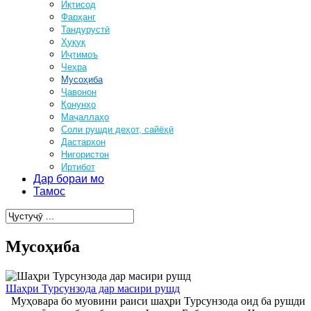
Иқтисод
Фарҳанг
Тандурустӣ
Ҳуқуқ
Иҷтимоъ
Чеҳра
Мусоҳиба
Ҷавонон
Қонунҳо
Маҷаллаҳо
Соли рушди деҳот, сайёҳӣ
Дастархон
Нигористон
Иртибот
Дар бораи мо
Тамос
Мусоҳиба
Шаҳри Турсунзода дар масири рушд
Муҳовара бо муовини раиси шаҳри Турсунзода оид ба рушди