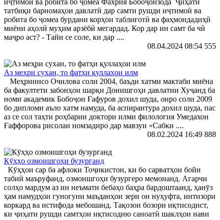
иҷтимоӣ ва робита бо ҷомеа Фахрия Бобоҷонзода Ҷиҳати
татбиқи барномаҳои давлатӣ дар самти рушди иҷтимоӣ ва
робита бо ҷомеа бурдани корҳои таблиғотӣ ва фаҳмондадиҳӣ
миёни аҳолӣ муҳим арзёбӣ мегардад. Кор дар ин самт ба чӣ
маҷро аст? - Тайи се соле, ки дар ....
08.04.2024 08:54
555
Аз меҳри сухан, то фатҳи қуллаҳои илм
Меҳринисо Очилова соли 2004, баъди хатми мактаби миёна
ба факултети забонҳои шарқи Донишгоҳи давлатии Хуҷанд ба
номи академик Бобоҷон Ғафуров дохил шуда, онро соли 2009
бо дипломи аъло хатм намуда, ба аспирантура дохил шуда, пас
аз се сол таҳти роҳбарии доктори илми филология Умедахон
Ғаффорова рисолаи номзадиро дар мавзуи «Сабки ....
08.02.2024 16:49
888
Кӯҳҳо озмоишгоҳи бузурганд
Кӯҳҳои сар ба афлоки Тоҷикистон, ки бо сарватҳои бойи
табиӣ маъруфанд, озмоишгоҳи бузургеро мемонанд. Агарчи
солҳо мардум аз ин неъмати бебаҳо баҳра бардоштаанд, ҳанӯз
ҳам намудҳои гуногуни маъданҳои зери он нуҳуфта, интизори
коркард ва истифода мебошанд. Тақозои бозори иқтисодист,
ки ҷиҳати рушди самтҳои иқтисодию саноатӣ шаклҳои нави