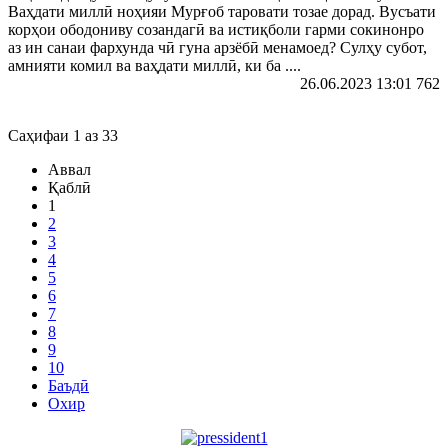
Ваҳдати миллӣ ноҳияи Мурғоб таровати тозае дорад. Вусъати
корҳои ободониву созандагӣ ва истиқболи гарми сокинонро
аз ин санаи фархунда чӣ гуна арзёбӣ менамоед? Сулҳу субот,
амнияти комил ва ваҳдати миллӣ, ки ба ....
26.06.2023 13:01
762
Саҳифаи 1 аз 33
Аввал
Қаблӣ
1
2
3
4
5
6
7
8
9
10
Баъдӣ
Охир