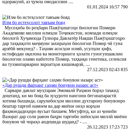
идоракунӣ, аз ҷумла омодасозии ....
01.01.2024 16:57
790
Илм бо истеҳсолот тавъам бояд
Мусоҳиба бо роҳбари Пажӯҳишгоҳи биологии Помири
Академияи миллии илмҳои Тоҷикистон, номзади илмҳои
биологӣ Хуҷамзода Гулнора Давлатёр Нақши Пажӯҳишгоҳро
дар таҳқиқоти маҷмуии захираҳои биологии Помир чӣ гуна
арзёбӣ мекунед? - Таҳияи асосҳои илмӣ, усулҳои ҳифз,
истифодаи оқилона ва мониторинги ҳолати гуногуншаклии
биологии олами набототи Помир, таҳқиқи генетика, селексия
ва тухмипарварии зироатҳои кишоварзӣ, ....
27.12.2023 02:43
835
«Дар рушди фарҳанг саҳми бонувон назарс аст»
Сарвари давлат муҳтарам Эмомалӣ Раҳмон борҳо таъкид
доштанд, ки мо бояд ба зуҳуроти нангини бегонапарастӣ
хотима бахшида, сарулибосҳои миллии духтарону бонувонро
бештар тарғиб намоем ва дар миёни онҳо корҳои
фаҳмондадиҳиро вусъат бахшем. Мегуфтед, ки аз ҷониби
Вазорат дар соли равон баҳри тарғиби либосҳои миллӣ миёни
бонувон чӣ чораҳо андешида шуданд? - ....
26.12.2023 17:23
723