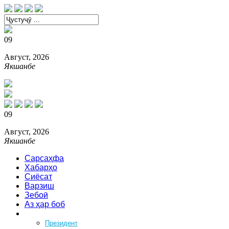
09
Август, 2026
Якшанбе
09
Август, 2026
Якшанбе
Сарсаҳфа
Хабарҳо
Сиёсат
Варзиш
Зебоӣ
Аз ҳар боб
Феҳрист
Президент