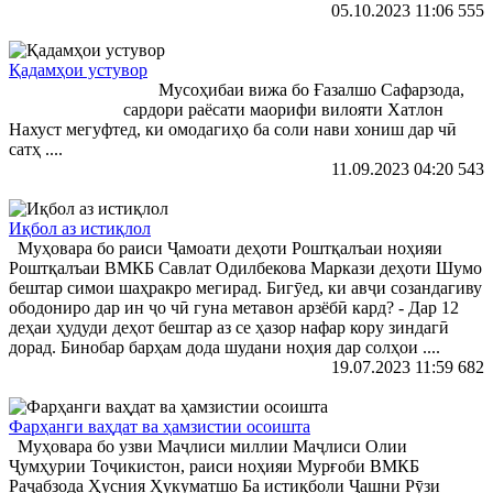
05.10.2023 11:06
555
Қадамҳои устувор
Мусоҳибаи вижа бо Ғазалшо Сафарзода,
сардори раёсати маорифи вилояти Хатлон
Нахуст мегуфтед, ки омодагиҳо ба соли нави хониш дар чӣ
сатҳ ....
11.09.2023 04:20
543
Иқбол аз истиқлол
Муҳовара бо раиси Ҷамоати деҳоти Роштқалъаи ноҳияи
Роштқалъаи ВМКБ Савлат Одилбекова Маркази деҳоти Шумо
бештар симои шаҳракро мегирад. Бигӯед, ки авҷи созандагиву
ободониро дар ин ҷо чӣ гуна метавон арзёбӣ кард? - Дар 12
деҳаи ҳудуди деҳот бештар аз се ҳазор нафар кору зиндагӣ
дорад. Бинобар барҳам дода шудани ноҳия дар солҳои ....
19.07.2023 11:59
682
Фарҳанги ваҳдат ва ҳамзистии осоишта
Муҳовара бо узви Маҷлиси миллии Маҷлиси Олии
Ҷумҳурии Тоҷикистон, раиси ноҳияи Мурғоби ВМКБ
Раҷабзода Ҳусния Ҳукуматшо Ба истиқболи Ҷашни Рӯзи