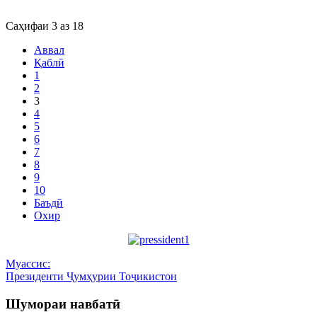
Саҳифаи 3 аз 18
Аввал
Қаблӣ
1
2
3
4
5
6
7
8
9
10
Баъдӣ
Охир
Муассис:
Президенти Ҷумҳурии Тоҷикистон
Шумораи навбатӣ