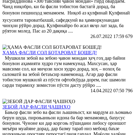
Насриддинова «300 тавсияи ҷавон мондан» гирд овардаем.
Чанд ниқобро, ки ба фасли тобистон бастагӣ дорад, ба
бонувон пешниҳод менамоем.  Ниқоб аз қулфинай Қулфинай
хусусияти тароватбахшӣ, сафед­кунӣ ва ҳамворкунандаи
чинҳои рӯйро дорад. Қулфинайро бо асал якҷо лат зада, ба
рӯятон молед. Пас аз 20 дақиқа ....
26.07.2022 17:59
679
ҲАМА ФАСЛИ СОЛ БОТАРОВАТ БОШЕД!
Мушкили зебоӣ ва зебою ҷавон мондан ҳеҷ гоҳ дар байни
бонувон аҳамияти худро гум намекунад. Махсусан, ҳар
мавсими сол, ки миҷози хоси худро дорад, хоҳ – нохоҳ ба
саломатӣ ва зебоӣ бетаъсир намемонад. Агар дар фасли
тобистон мушкилӣ аз пӯсти офтобхӯрда дорем, пас шамоли
сарди тирамоҳу зимистон пӯсти дасту рӯйро ....
14.04.2022 07:50
796
ЗЕБОӢ ДАР ФАСЛИ ҶАШНҲО
Бањор фасли зебо ва фасли љашнњост, ки мардум аз љомањо
берун шуда, пироњанњои идона ба бар менамоянд, бахусус
бонувон. Чуноне ки дар коргоњ пўшидани либосу ороишот
меъёри муайяне дорад, дар базму тараб низ мебояд баъзе
нозукињои ороставу перостагї риоя гардад. Маќоли халќии