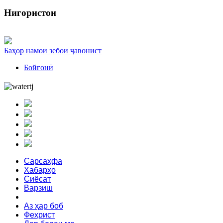
Нигористон
Баҳор намои зебои ҷавонист
Бойгонӣ
Сарсаҳфа
Хабарҳо
Сиёсат
Варзиш
Зебоӣ
Аз ҳар боб
Феҳрист