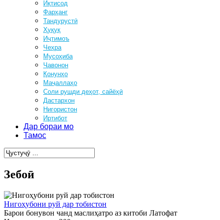
Иқтисод
Фарҳанг
Тандурустӣ
Ҳуқуқ
Иҷтимоъ
Чеҳра
Мусоҳиба
Ҷавонон
Қонунҳо
Маҷаллаҳо
Соли рушди деҳот, сайёҳӣ
Дастархон
Нигористон
Иртибот
Дар бораи мо
Тамос
Зебоӣ
Нигоҳубони руй дар тобистон
Барои бонувон чанд маслиҳатро аз китоби Латофат