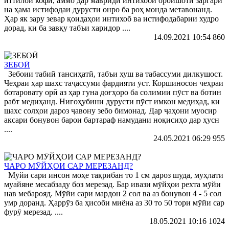
иттилои кофӣ, аммо дар мавриди интихоби ороишоти заргарӣ
на ҳама истифодаи дурусти онро ба роҳ монда метавонанд.
Ҳар як зару зевар қоидаҳои интихоб ва истифодабарии худро
дорад, ки ба завқу табъи харидор ....
14.09.2021 10:54
860
ЗЕБОӢ
Зебоии табиӣ тансиҳатӣ, табъи хуш ва табассуми дилкушост.
Чеҳраи ҳар шахс таҷассуми фардияти ӯст. Коршиносон чеҳраи
ботаровату орӣ аз ҳар гуна доғҳоро ба солимии пӯст ва ботин
рабт медиҳанд. Нигоҳубини дурусти пӯст имкон медиҳад, ки
шахс солҳои дароз ҷавону зебо бимонад. Дар ҷаҳони муосир
аксари бонувон барои бартараф намудани ноқисиҳо дар ҳусн
....
24.05.2021 06:29
955
ЧАРО МӮЙҲОИ САР МЕРЕЗАНД?
Мӯйи сари инсон моҳе тақрибан то 1 см дароз шуда, муҳлати
муайяне месабзаду боз мерезад. Бар ивази мӯйҳои рехта мӯйи
нав мебарояд. Мӯйи сари мардон 2 сол ва аз бонувон 4 - 5 сол
умр доранд. Ҳаррӯз ба ҳисоби миёна аз 30 то 50 тори мӯйи сар
фурӯ мерезад. ....
18.05.2021 10:16
1024