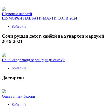
Шумораи навбатӣ
ШУМОРАИ НАВБАТИ-МАРТИ СОЛИ 2024
Бойгонӣ
Соли рушди деҳот, сайёҳӣ ва ҳунарҳои мардумӣ
2019-2021
Пешниҳоде чанд барои рушди сайёҳӣ
Бойгонӣ
Дастархон
Оши туппаи баҳорӣ
Бойгонӣ