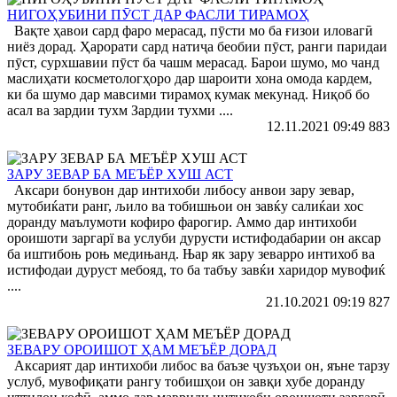
НИГОҲУБИНИ ПӮСТ ДАР ФАСЛИ ТИРАМОҲ
Вақте ҳавои сард фаро мерасад, пӯсти мо ба ғизои иловагӣ
ниёз дорад. Ҳарорати сард натиҷа беобии пӯст, ранги паридаи
пӯст, сурхшавии пӯст ба чашм мерасад. Барои шумо, мо чанд
маслиҳати косметологҳоро дар шароити хона омода кардем,
ки ба шумо дар мавсими тирамоҳ кумак мекунад. Ниқоб бо
асал ва зардии тухм Зардии тухми ....
12.11.2021 09:49
883
ЗАРУ ЗЕВАР БА МЕЪЁР ХУШ АСТ
Аксари бонувон дар интихоби либосу анвои зару зевар,
мутобиќати ранг, љило ва тобишњои он завќу салиќаи хос
доранду маълумоти кофиро фарогир. Аммо дар интихоби
ороишоти заргарї ва услуби дурусти истифодабарии он аксар
ба иштибоњ роњ медињанд. Њар як зару зеварро интихоб ва
истифодаи дуруст мебояд, то ба табъу завќи харидор мувофиќ
....
21.10.2021 09:19
827
ЗЕВАРУ ОРОИШОТ ҲАМ МЕЪЁР ДОРАД
Аксарият дар интихоби либос ва баъзе ҷузъҳои он, яъне тарзу
услуб, мувофиқати рангу тобишҳои он завқи хубе доранду