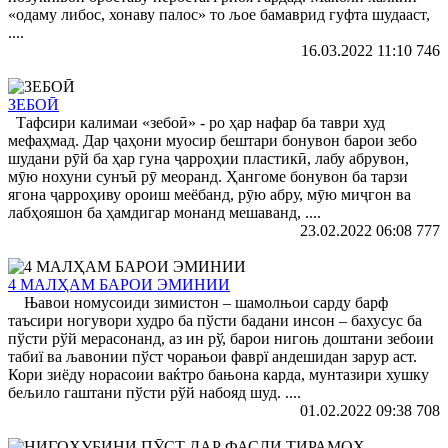
«одаму либос, хонаву палос» то љое бамаврид гуфта шудааст,
....
16.03.2022 11:10
746
ЗЕБОӢ
Тафсири калимаи «зебоӣ» - ро ҳар нафар ба таври худ
мефаҳмад. Дар ҷаҳони муосир бештари бонувон барои зебо
шудани рӯй ба ҳар гуна ҷарроҳии пластикӣ, лабу абрувон,
мӯю нохуни сунъӣ рӯ меоранд. Ҳангоме бонувон ба тарзи
ягона ҷарроҳиву ороиш меёбанд, рӯю абру, мӯю миҷгон ва
лабҳояшон ба ҳамдигар монанд мешаванд, ....
23.02.2022 06:08
777
4 МАЛҲАМ БАРОИ ЭМИНИИ
Њавои номусоиди зимистон – шамолњои сарду барф
таъсири ногувори худро ба пўсти бадани инсон – бахусус ба
пўсти рўй мерасонанд, аз ин рў, барои нигоњ доштани зебоии
табиї ва љавонии пўст чорањои фаврї андешидан зарур аст.
Кори зиёду норасоии ваќтро бањона карда, мунтазири хушку
бељило гаштани пўсти рўй набояд шуд. ....
01.02.2022 09:38
708