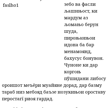
зебо ва фасли
љашнњост, ки
мардум аз
љомањо берун
шуда,
пироњанњои
идона ба бар
менамоянд,
бахусус бонувон.
Чуноне ки дар
коргоњ
пўшидани либосу
ороишот меъёри муайяне дорад, дар базму
тараб низ мебояд баъзе нозукињои ороставу
перостагї риоя гардад.