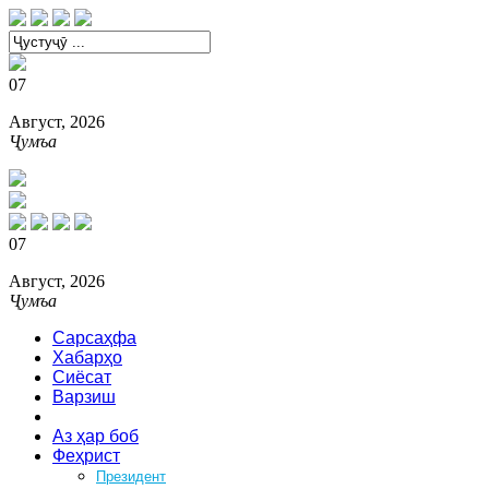
07
Август, 2026
Ҷумъа
07
Август, 2026
Ҷумъа
Сарсаҳфа
Хабарҳо
Сиёсат
Варзиш
Зебоӣ
Аз ҳар боб
Феҳрист
Президент