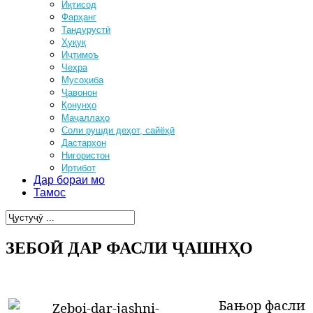
Иқтисод
Фарҳанг
Тандурустӣ
Ҳуқуқ
Иҷтимоъ
Чеҳра
Мусоҳиба
Ҷавонон
Қонунҳо
Маҷаллаҳо
Соли рушди деҳот, сайёҳӣ
Дастархон
Нигористон
Иртибот
Дар бораи мо
Тамос
ЗЕБОӢ ДАР ФАСЛИ ҶАШНҲО
Бањор фасли