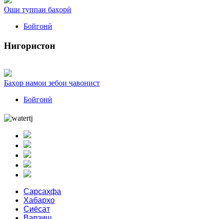
Оши туппаи баҳорӣ
Бойгонӣ
Нигористон
Баҳор намои зебои ҷавонист
Бойгонӣ
Сарсаҳфа
Хабарҳо
Сиёсат
Варзиш