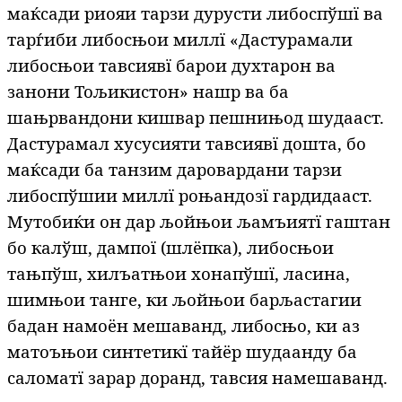
маќсади риояи тарзи дурусти либоспўшї ва
тарѓиби либосњои миллї «Дастур
амали
либосњои тавсиявї барои духтарон ва
занони Тољикистон» нашр ва ба
шањрвандони кишвар пешнињод шудааст.
Дастурамал хусусияти тавсиявї дошта, бо
маќсади ба танзим даровардани тарзи
либоспўшии миллї роњандозї гардидааст.
Мутобиќи он дар љойњои љамъиятї гаштан
бо калўш, дампої (шлёпка), либосњои
тањпўш, хилъатњои хонапўшї, ласина,
шимњои танге, ки љойњои барљастагии
бадан намоён мешаванд, либосњо, ки аз
матоъњои синтетикї тайёр шудаанду ба
саломатї зарар доранд, тавсия намешаванд.