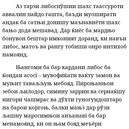
Аз тарзи либоспўшии шахс таассуроти
аввалин пайдо гашта, баъди муоширати
андак ба сатњи донишу маънавиёти шахс
бањо дода мешавад. Дар ќиёс ба мардњо
бонувон бештар имконият доранд, ки навъи
либос, матоъ ва рангу тобиши онро интихоб
намоянд.
Њангоми ба бар кардани либос ба
ќоидаи асосї – мувофиќати ваќту замон ва
муњит таваљљуњ мебояд. Пироњанњои
зебои љилодор, симину заррин ва сернаќшу
нигори чашмрас ва дўхти гуногундоштаро
на барои коргоњ, балки мањз дар рўзи
љашну маросимњои анъанавї ба бар
менамоянд, ки он њам бояд меъёри