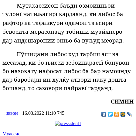
Мутахассисон баъди озмоишњои
тулонї на
тиљагирї кардаанд, ки либос ба
рафтор ва тафаккури одамон таъсири
бевосита мерасонаду тобиши муайянеро
дар андешаронии онњо ба вуљуд меорад.
Пўшидани либос худ тарбия аст ва
месазад, ки бо њисси зебоипарастї бонувон
бо назокату нафосат либос ба бар намоянду
дар баробари ин хулќу атвори наку дошта
бошанд, то сазовори пайравї гарданд.
СИМИН
16.03.2022 11:10
745
:.
ЗЕБОӢ
Муассис: