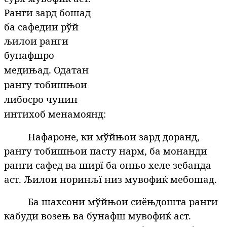
Ранги зард бошад
ба сафедии рўй
љилои ранги
бунафш
ро
медињад. Одатан
рангу тобишњои
либосро чунин
интихоб менамоянд:
Нафароне, ки мўйњои зард доранд,
рангу тобишњои пасту нарм, ба монанди
ранги сафед ва ширї ба онњо хеле зебанда
аст. Љилои норинљї низ мувофиќ мебошад.
Ба шахсони мўйњои сиёњдошта ранги
кабуди возењ ва бунафш мувофиќ аст.