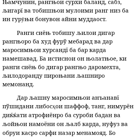
Њамчунин, рангњои сурхи баланд, сабз,
љигарї ва тобишњои мулоими ранг низ ба
ин гур
њи бонувон айни муддаост.
ӯ
Ранги сиёњ тобишу љилои дигар
рангњоро ба худ фурў мебарад ва дар
маросимњои хурсандї ба бар карда
намешавад. Ба истиснои он њолатњое, ки
ранги сиёњ бо дигар рангњо даромехта,
љилодоранду пироњани љашниро
мемонанд.
Дар љашну маросимњои анъанавї
пўшидани либос
ои шаффоф, танг, нимурён
ҳ
диќќати атрофиёнро ба суроби бадан ва
љойњои намоёни он љалб карда, нуфуз ва
обруи касро сарфи назар менамояд. Бо