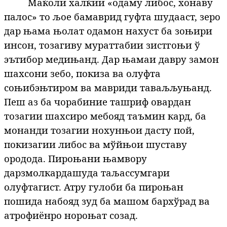
Маќоли халќии «одаму либос, хонаву
палос» то љое бамаврид гуфта шудааст, зеро
дар њама њолат одамон нахуст ба зоњири
инсон, тозагиву мураттабии зистгоњи ў
эътибор медињанд. Дар њамаи давру замон
шахсони зебо, покиза ва олуфта
соњибэњтиром ва мавриди таваљљуњанд.
Пеш аз ба чорабиние ташриф овардан
тозагии шахсиро мебояд таъмин кард, ба
монанди тозагии нохунњои дасту пой,
покизагии либос ва мўйњои шуставу
ородода. Пироњани њамвору
дарзмолкардашуда таљассумгари
олуфтагист. Атру гулоби ба пироњан
пошида набояд зуд ба машом бархўрад ва
атрофиёнро нороњат созад.