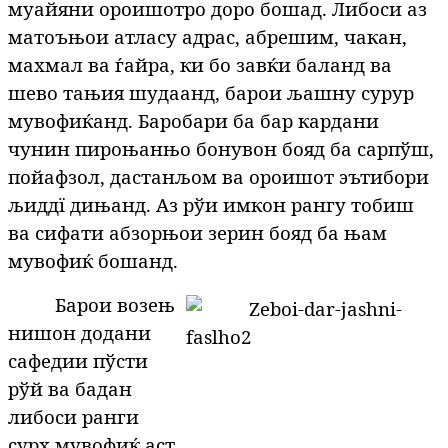
муайяни ороишотро доро бошад. Либоси аз
матоъњои атласу адрас, абрешим, чакан,
махмал ва ѓайра, ки бо завќи баланд ва
шево тањия шудаанд, барои љашну сурур
мувофиќанд. Баробари ба бар кардани
чунин пироњанњо бонувон бояд ба сарпўш,
пойафзол, дастанљом ва ороишот эътибори
љиддї дињанд. Аз рўи имкон рангу тобиш
ва сифати абзорњои зерин бояд ба њам
мувофиќ бошанд.
Барои возењ
нишон додани
сафедии пўсти
рўй ва бадан
либоси ранги
сурх мувофиќ аст.