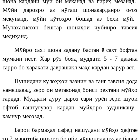
шона
кардани
м
ӯ
й
он
меканад
ва гире
ҳ
мезанад
.
М
ӯ
йи
дарозро
аз
н
ӯ
гаш
шонакарданро о
ғ
оз
мекунанд
,
м
ӯ
йи
к
ӯ
то
ҳ
ро
бошад аз бехи м
ӯ
й
.
Мутахас
иссон бештар шона
ҳ
ои
ч
ӯ
бинро тавсия
меди
ҳ
ан
д.
М
ӯ
йро
сахт
шона
задан
у бастан ё сахт бофтан
мумкин нест.
Ҳ
ар р
ӯ
з
бояд муддати 5 - 7 да
қ
и
қ
а
сарро бо
ҳ
аракати
даврашакл
ма
ҳ
с
кардан
зарур
аст
.
П
ӯ
шидани
к
ӯ
ло
ҳҳ
ои
вазнин
ва
танг
тавси
я дода
намешавад, зеро он метавонад боиси рехтани м
ӯ
й
ҳ
о
гардад
.
Муддати
дуру
дароз
сари
урён
зери шуои
офтоб
гаштугузор карда
н
м
ӯ
й
ҳ
оро
зудшикану
камн
у
р
месозад
.
Барои
барма
ҳ
ал
сафед
нашудани
м
ӯ
й
ҳ
о
ҳ
афтае
то
2
маротиба он
ҳ
оро бо
оби
ҷӯ
шонидаш
удаи барги