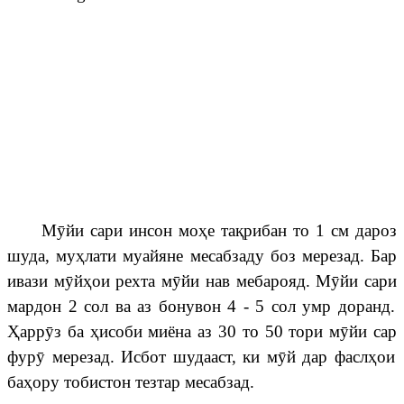
М
ӯ
йи
сари инсон мо
ҳ
е
т
а
қ
рибан
то
1
см
дар
оз
шуда, м
у
ҳ
лати
муайяне
месабзаду
боз мерезад. Бар
ивази
м
ӯ
й
ҳ
о
и рехта м
ӯ
йи
нав
мебаро
яд. М
ӯ
йи
сари
мардон
2
сол
ва
аз
бонувон
4 - 5 сол умр доранд.
Ҳ
арр
ӯ
з
ба
ҳ
исоби
миёна
аз 30 то 50 тори м
ӯ
йи
сар
фур
ӯ
мерезад
.
Исбот
шудааст
,
ки
м
ӯ
й
дар
фасл
ҳ
ои
ба
ҳ
ору
тобистон
тезта
р месабзад.