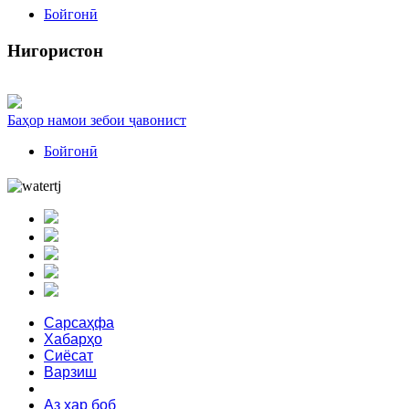
Бойгонӣ
Нигористон
Баҳор намои зебои ҷавонист
Бойгонӣ
Сарсаҳфа
Хабарҳо
Сиёсат
Варзиш
Зебоӣ
Аз ҳар боб