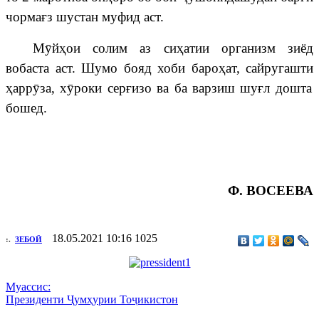
чорма
ғ
з
шустан муфид аст
.
М
ӯ
й
ҳ
ои
солим
аз си
ҳ
атии организм зиёд
вобаста аст.
Шумо
бояд
хоби
баро
ҳ
ат
,
сайругашти
ҳ
арр
ӯ
за
,
х
ӯ
роки
сер
ғ
изо
ва
ба
варзиш
ш
у
ғ
л
дошта
бошед.
Ф. ВОСЕЕВА
18.05.2021 10:16
1025
:.
ЗЕБОӢ
Муассис:
Президенти Ҷумҳурии Тоҷикистон