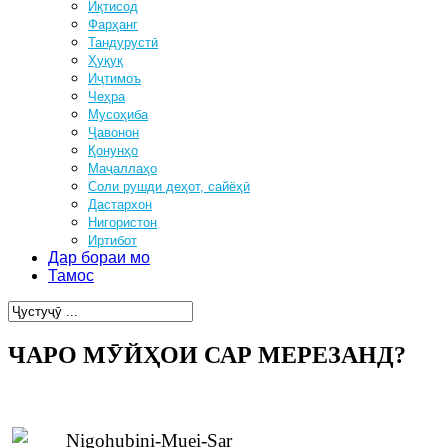
Иқтисод
Фарҳанг
Тандурустӣ
Ҳуқуқ
Иҷтимоъ
Чеҳра
Мусоҳиба
Ҷавонон
Қонунҳо
Маҷаллаҳо
Соли рушди деҳот, сайёҳӣ
Дастархон
Нигористон
Иртибот
Дар бораи мо
Тамос
ЧАРО МӮЙҲОИ САР МЕРЕЗАНД?