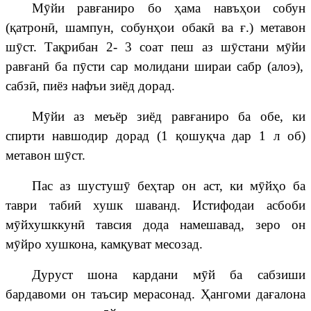
М
ӯ
йи
рав
ғ
аниро
бо
ҳ
а
ма навъ
ҳ
ои
собу
н
(
қ
атрон
ӣ
, шампун, собун
ҳ
ои
обак
ӣ
ва
ғ
.) метавон
ш
ӯ
ст
. Та
қ
рибан
2- 3
соат
пеш
аз
ш
ӯ
стани
м
ӯ
йи
рав
ғ
ан
ӣ
ба
п
ӯ
сти
сар молидани шираи сабр (алоэ),
сабз
ӣ
,
пиёз
нафъи
зиёд
дорад
.
М
ӯ
йи
аз меъёр зиёд
рав
ғ
аниро
ба
обе
, ки
спирти навшодир дорад (1
қ
ошу
қ
ча
дар
1
л
об
)
метавон ш
ӯ
ст
.
Пас аз ш
у
стуш
ӯ
бе
ҳ
тар он аст, ки
м
ӯ
й
ҳ
о
ба
таври таби
ӣ
хушк шаванд. Истифодаи асбоби
м
ӯ
йхушккун
ӣ
тавсия дода намешавад, зеро он
м
ӯ
йро
хушкона,
кам
қ
уват месозад.
Дуруст шона кардани м
ӯ
й
ба сабзиши
бардавоми он таъсир мерасонад.
Ҳ
ангоми
да
ғ
алона