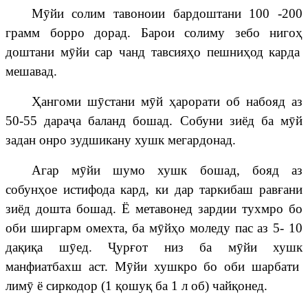
М
ӯ
йи
солим
тавоноии
бардоштани
100 -200
грамм борро дорад. Барои солиму зебо ниго
ҳ
доштани
м
ӯ
йи
сар
чанд
тавсия
ҳ
о пешни
ҳ
од
карда
мешавад
.
Ҳ
ангоми
ш
ӯ
стани
м
ӯ
й
ҳ
арорати
об
набояд аз
50-55 дара
ҷ
а баланд бошад. Собуни зиёд ба м
ӯ
й
задан
онр
о зудшикану хушк мегардонад.
Агар м
ӯ
йи
шумо
хушк
боша
д, бояд аз
собун
ҳ
ое
истифода кард, ки дар таркибаш рав
ғ
ан
и
зиёд дошта бошад. Ё метавонед зардии тухмро бо
оби ширгарм омехта, ба м
ӯ
й
ҳ
о моледу пас аз 5- 10
да
қ
и
қ
а
ш
ӯ
ед
.
Ҷ
ур
ғ
от низ
ба м
ӯ
йи
хушк
манфиатбахш аст
.
М
ӯ
йи
хушкро
бо
оби
шарбати
лим
ӯ
ё сиркодор (1
қ
ошу
қ
ба
1
л
об
) чай
қ
онед
.