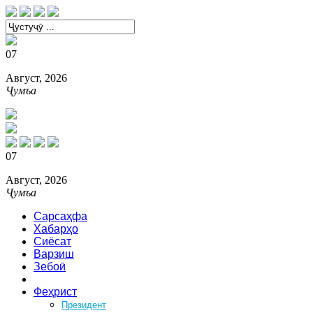
07
Август, 2026
Ҷумъа
07
Август, 2026
Ҷумъа
Сарсаҳфа
Хабарҳо
Сиёсат
Варзиш
Зебоӣ
Аз ҳар боб
Феҳрист
Президент