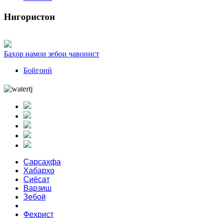
Нигористон
Баҳор намои зебои ҷавонист
Бойгонӣ
Сарсаҳфа
Хабарҳо
Сиёсат
Варзиш
Зебоӣ
Аз ҳар боб
Феҳрист