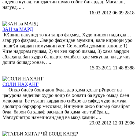
андеша кунад, тангдастии шумо собит бигардад. Масалан,
нагӯед, ....
16.03.2012 06:09
2818
ЗАН ва МАРД
.Кӯшиш накунед то ки занро фаҳмед, Худо нишон надиҳад…
агар ӯро фаҳмед…Занро фаҳмидан мумкин, вале кирдори ӯро
пешгӯи кардан номумкин аст. Се мавзӯи доимии занона: 1)
Чизе надорам пӯшам, 2) чи хел хароб шавам, 3) ҳама мардон –
аблаҳанд.Зан худро ба шарте хушбахт ҳис мекунад, ки ду чиз
дошта бошад: хонае, ....
15.03.2012 11:48
8388
СОЛИ НАҲАНГ
Онҳо бисёр бовиҷдон буда, дар ҳама ҳолат рӯирост ва
ҷасурона андешаи худро доир ба ҳолати ба вуқӯъ омада баён
медоранд. Бе гузашт карданҳо сиёҳро аз сафед ҷудо намуда,
адолатро барқарор месозанд. Инчунин онҳо бисьёр боғайрат
буда, барои ба ҳадаф расидан ба ҳама чиз тайёранд.
Мағлубиятро намеписанданд ва маҳз ҳамин ....
29.02.2012 12:01
2906