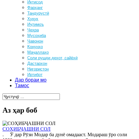
Иқтисод
Фарҳанг
Тандурустӣ
Ҳуқуқ
Иҷтимоъ
Чеҳра
Мусоҳиба
Ҷавонон
Қонунҳо
Маҷаллаҳо
Соли рушди деҳот, сайёҳӣ
Дастархон
Нигористон
Иртибот
Дар бораи мо
Тамос
Аз ҳар боб
СОҲИБҶАШНИ СОЛ
. Ӯ дар Рӯзи Модар ба дунё омадааст. Модараш ӯро соли