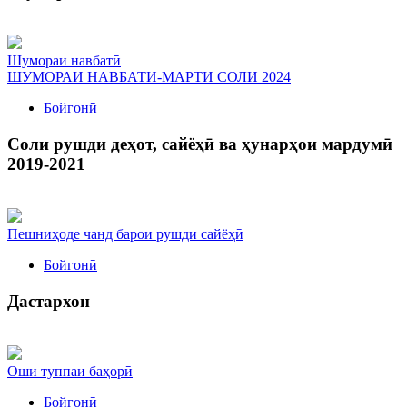
Шумораи навбатӣ
ШУМОРАИ НАВБАТИ-МАРТИ СОЛИ 2024
Бойгонӣ
Соли рушди деҳот, сайёҳӣ ва ҳунарҳои мардумӣ
2019-2021
Пешниҳоде чанд барои рушди сайёҳӣ
Бойгонӣ
Дастархон
Оши туппаи баҳорӣ
Бойгонӣ