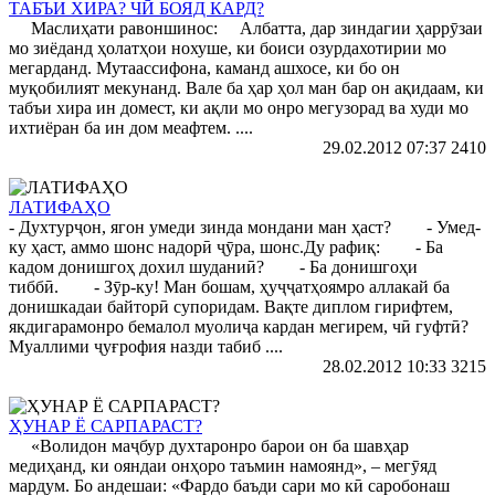
ТАБЪИ ХИРА? ЧӢ БОЯД КАРД?
Маслиҳати равоншинос: Албатта, дар зиндагии ҳаррӯзаи
мо зиёданд ҳолатҳои нохуше, ки боиси озурдахотирии мо
мегарданд. Мутаассифона, каманд ашхосе, ки бо он
муқобилият мекунанд. Вале ба ҳар ҳол ман бар он ақидаам, ки
табъи хира ин домест, ки ақли мо онро мегузорад ва худи мо
ихтиёран ба ин дом меафтем. ....
29.02.2012 07:37
2410
ЛАТИФАҲО
- Духтурҷон, ягон умеди зинда мондани ман ҳаст? - Умед-
ку ҳаст, аммо шонс надорӣ ҷӯра, шонс.Ду рафиқ: - Ба
кадом донишгоҳ дохил шуданиӣ? - Ба донишгоҳи
тиббӣ. - Зӯр-ку! Ман бошам, ҳуҷҷатҳоямро аллакай ба
донишкадаи байторӣ супоридам. Вақте диплом гирифтем,
якдигарамонро бемалол муолиҷа кардан мегирем, чӣ гуфтӣ?
Муаллими ҷуғрофия назди табиб ....
28.02.2012 10:33
3215
ҲУНАР Ё САРПАРАСТ?
«Волидон маҷбур духтаронро барои он ба шавҳар
медиҳанд, ки ояндаи онҳоро таъмин намоянд», – мегӯяд
мардум. Бо андешаи: «Фардо баъди сари мо кӣ саробонаш