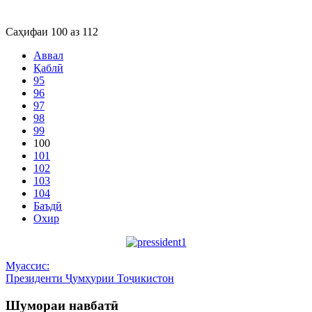
Саҳифаи 100 аз 112
Аввал
Қаблӣ
95
96
97
98
99
100
101
102
103
104
Баъдӣ
Охир
Муассис:
Президенти Ҷумҳурии Тоҷикистон
Шумораи навбатӣ