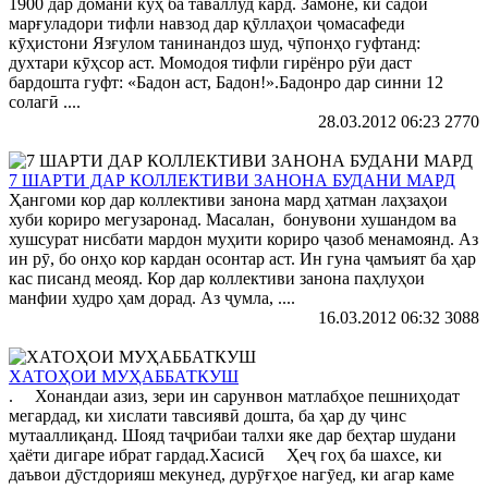
1900 дар домани кӯҳ ба таваллуд кард. Замоне, ки садои
марғуладори тифли навзод дар қӯллаҳои ҷомасафеди
кӯҳистони Язғулом танинандоз шуд, чӯпонҳо гуфтанд:
духтари кӯҳсор аст. Момодоя тифли гирёнро рӯи даст
бардошта гуфт: «Бадон аст, Бадон!».Бадонро дар синни 12
солагӣ ....
28.03.2012 06:23
2770
7 ШАРТИ ДАР КОЛЛЕКТИВИ ЗАНОНА БУДАНИ МАРД
Ҳангоми кор дар коллективи занона мард ҳатман лаҳзаҳои
хуби кориро мегузаронад. Масалан, бонувони хушандом ва
хушсурат нисбати мардон муҳити кориро ҷазоб менамоянд. Аз
ин рӯ, бо онҳо кор кардан осонтар аст. Ин гуна ҷамъият ба ҳар
кас писанд меояд. Кор дар коллективи занона паҳлуҳои
манфии худро ҳам дорад. Аз ҷумла, ....
16.03.2012 06:32
3088
ХАТОҲОИ МУҲАББАТКУШ
. Хонандаи азиз, зери ин сарунвон матлабҳое пешниҳодат
мегардад, ки хислати тавсиявӣ дошта, ба ҳар ду ҷинс
мутааллиқанд. Шояд таҷрибаи талхи яке дар беҳтар шудани
ҳаёти дигаре ибрат гардад.Хасисӣ Ҳеҷ гоҳ ба шахсе, ки
даъвои дӯстдорияш мекунед, дурӯғҳое нагӯед, ки агар каме