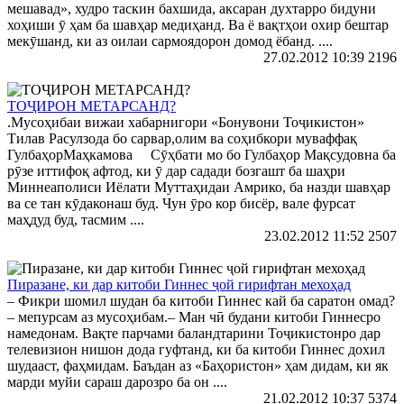
мешавад», худро таскин бахшида, аксаран духтарро бидуни
хоҳиши ӯ ҳам ба шавҳар медиҳанд. Ва ё вақтҳои охир бештар
мекӯшанд, ки аз оилаи сармоядорон домод ёбанд. ....
27.02.2012 10:39
2196
ТОҶИРОН МЕТАРСАНД?
.Мусоҳибаи вижаи хабарнигори «Бонувони Тоҷикистон»
Тилав Расулзода бо сарвар,олим ва соҳибкори муваффақ
ГулбаҳорМаҳкамова Сӯҳбати мо бо Гулбаҳор Мақсудовна ба
рӯзе иттифоқ афтод, ки ӯ дар садади бозгашт ба шаҳри
Миннеаполиси Иёлати Муттаҳидаи Амрико, ба назди шавҳар
ва се тан кӯдаконаш буд. Чун ӯро кор бисёр, вале фурсат
маҳдуд буд, тасмим ....
23.02.2012 11:52
2507
Пиразане, ки дар китоби Гиннес ҷой гирифтан мехоҳад
– Фикри шомил шудан ба китоби Гиннес кай ба саратон омад?
– мепурсам аз мусоҳибам.– Ман чӣ будани китоби Гиннесро
намедонам. Вақте парчами баландтарини Тоҷикистонро дар
телевизион нишон дода гуфтанд, ки ба китоби Гиннес дохил
шудааст, фаҳмидам. Баъдан аз «Баҳористон» ҳам дидам, ки як
марди муйи сараш дарозро ба он ....
21.02.2012 10:37
5374