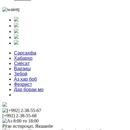
Сарсаҳфа
Хабарҳо
Сиёсат
Варзиш
Зебоӣ
Аз ҳар боб
Феҳрист
Дар бораи мо
Тамос
[+992] 2-38-55-67
[+992] 2-38-55-68
Аз 8:00 то 18:00
Рӯзи истироҳат, Якшанбе