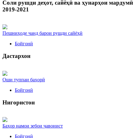
Соли рушди деҳот, сайёҳӣ ва ҳунарҳои мардумӣ
2019-2021
Пешниҳоде чанд барои рушди сайёҳӣ
Бойгонӣ
Дастархон
Оши туппаи баҳорӣ
Бойгонӣ
Нигористон
Баҳор намои зебои ҷавонист
Бойгонӣ