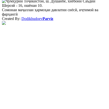
Ҷумҳурии Тоҷикистон, ш. Душанбе, хиёбони Саъдии
Шерозӣ - 16, ошёнаи 10.
Сомонаи маҷаллаи ҳармоҳаи давлатии сиёсӣ, иҷтимоӣ ва
фарҳангӣ
Created By:
Dodikhudoev
Parviz