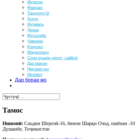
Иқтисод
Фарҳанг
Тандурустӣ
Ҳуқуқ
Иҷтимоъ
Чеҳра
Мусоҳиба
Ҷавонон
Қонунҳо
Маҷаллаҳо
Соли рушди деҳот, сайёҳӣ
Дастархон
Нигористон
Иртибот
Дар бораи мо
Тамос
Тамос
Ниш
онӣ
:
Cаъдии Шерозӣ-16, бинои Шарқи Озод, ошёнаи -10
Душанбе, Тоҷикистон