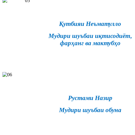
Қутбияи Неъматулло
Мудири шуъбаи иқтисодиёт,
фарҳанг ва мактубҳо
Рустами Назир
Мудири шуъбаи обуна