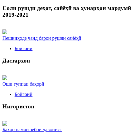
Соли рушди деҳот, сайёҳӣ ва ҳунарҳои мардумӣ
2019-2021
Пешниҳоде чанд барои рушди сайёҳӣ
Бойгонӣ
Дастархон
Оши туппаи баҳорӣ
Бойгонӣ
Нигористон
Баҳор намои зебои ҷавонист