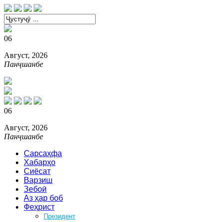
06
Август, 2026
Панҷшанбе
06
Август, 2026
Панҷшанбе
Сарсаҳфа
Хабарҳо
Сиёсат
Варзиш
Зебоӣ
Аз ҳар боб
Феҳрист
Президент