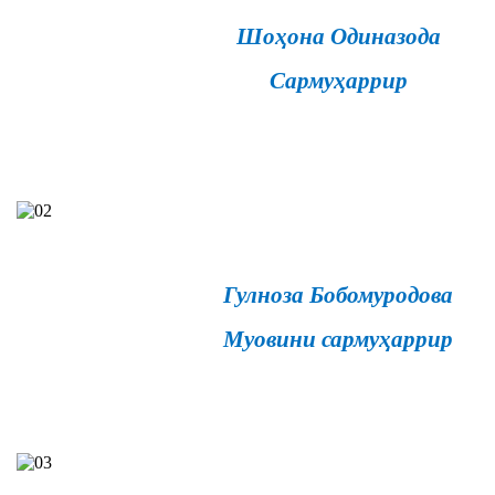
Шоҳона Одиназода
Сармуҳаррир
Гулноза Бобомуродова
Муовини сармуҳаррир