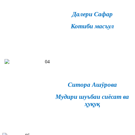
Далери Сафар
Котиби масъул
Ситора Ашӯрова
Мудири шуъбаи сиёсат ва
ҳуқуқ