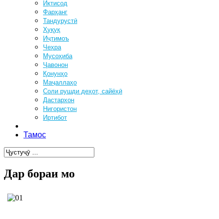
Иқтисод
Фарҳанг
Тандурустӣ
Ҳуқуқ
Иҷтимоъ
Чеҳра
Мусоҳиба
Ҷавонон
Қонунҳо
Маҷаллаҳо
Соли рушди деҳот, сайёҳӣ
Дастархон
Нигористон
Иртибот
Дар бораи мо
Тамос
Дар бораи мо