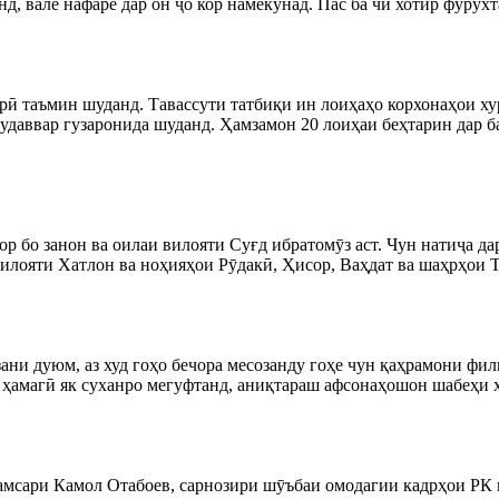
д, вале нафаре дар он ҷо кор намекунад. Пас ба чӣ хотир фурӯхт
рӣ таъмин шуданд. Тавассути татбиқи ин лоиҳаҳо корхонаҳои хур
мудаввар гузаронида шуданд. Ҳамзамон 20 лоиҳаи беҳтарин дар
 бо занон ва оилаи вилояти Суғд ибратомӯз аст. Чун натиҷа дар
илояти Хатлон ва ноҳияҳои Рӯдакӣ, Ҳисор, Ваҳдат ва шаҳрҳои Ту
зани дуюм, аз худ гоҳо бечора месозанду гоҳе чун қаҳрамони фи
 ҳамагӣ як суханро мегуфтанд, аниқтараш афсонаҳошон шабеҳи ҳам
. (ҳамсари Камол Отабоев, сарнозири шӯъбаи омодагии кад