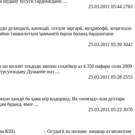
а шудану хусусӣ гардонидани ....
25.03.2011 05:44
2763
ди дузандагӣ, қаннодӣ, сехҳои заргарӣ, муҳрабофӣ, хоҷагиҳои
 байни ташкилотҳои ҷамъиятӣ барои баланд бардоштани
25.03.2011 05:39
3042
 ин вилоят теъдоди занони соҳибкор аз 4.350 нафари соли 2009
рсунзодаву Душанбе низ ....
25.03.2011 05:28
2555
лмҳои ҳиндӣ ба ҳама кор қодиранд. Ва «номзад»-ҳои духтари
 буданд, яъне ....
25.03.2011 05:22
3070
рҳои РК ва КШ) – Осудагӣ ва низоми кишвар аз милитсия