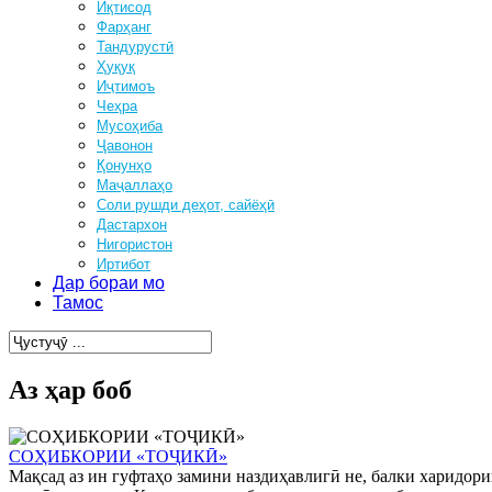
Иқтисод
Фарҳанг
Тандурустӣ
Ҳуқуқ
Иҷтимоъ
Чеҳра
Мусоҳиба
Ҷавонон
Қонунҳо
Маҷаллаҳо
Соли рушди деҳот, сайёҳӣ
Дастархон
Нигористон
Иртибот
Дар бораи мо
Тамос
Аз ҳар боб
СОҲИБКОРИИ «ТОҶИКӢ»
Мақсад аз ин гуфтаҳо замини наздиҳавлигӣ не, балки харидори