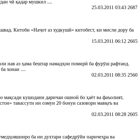
дан чӣ қадар мушкил ....
25.03.2011 03:43
2687
вад. Китоби «Наҷот аз худкушӣ» китобест, ки мисли дору ба
15.03.2011 06:12
2665
оли нав аз ҳама бештар намадҳои помирӣ ба фурӯш рафтанд.
а хонаи ....
02.03.2011 08:35
2560
о мақсади кушодани даричаи ошноӣ бо ҳаёт ва фаъолият,
тон» тавассути ин озмун 20 бонуи сазовори мавқеъ ва
02.03.2011 08:28
2605
умедҳояшонро ба ин духтари сафедрӯйи паричеҳра ва