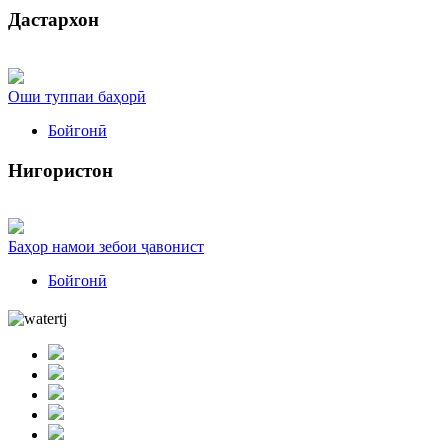
Дастархон
Оши туппаи баҳорӣ
Бойгонӣ
Нигористон
Баҳор намои зебои ҷавонист
Бойгонӣ