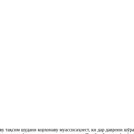
ву тақсим шудани корхонаву муассисаҳоест, ки дар даврони шӯр