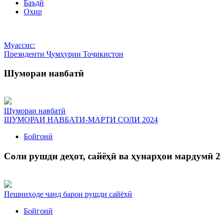
Баъдӣ
Охир
Муассис:
Президенти Ҷумҳурии Тоҷикистон
Шумораи навбатӣ
Шумораи навбатӣ
ШУМОРАИ НАВБАТИ-МАРТИ СОЛИ 2024
Бойгонӣ
Соли рушди деҳот, сайёҳӣ ва ҳунарҳои мардумӣ 2
Пешниҳоде чанд барои рушди сайёҳӣ
Бойгонӣ