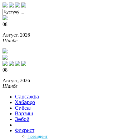
08
Август, 2026
Шанбе
08
Август, 2026
Шанбе
Сарсаҳфа
Хабарҳо
Сиёсат
Варзиш
Зебоӣ
Аз ҳар боб
Феҳрист
Президент