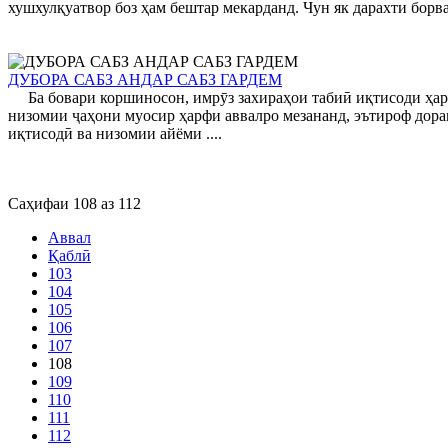
хушхулқуатвор боз ҳам бештар мекарданд. Чун як дарахти борва
ДУБОРА САБЗ АНДАР САБЗ ГАРДЕМ
Ба бовари коршиносон, имрӯз захираҳои табиӣ иқтисоди ҳар к
низомии ҷаҳони муосир ҳарфи аввалро мезананд, эътироф дора
иқтисодӣ ва низомии айёми ....
Саҳифаи 108 аз 112
Аввал
Қаблӣ
103
104
105
106
107
108
109
110
111
112