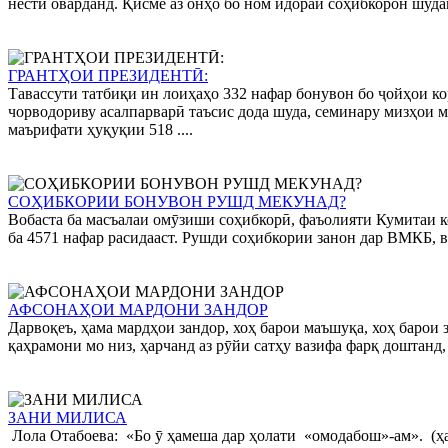
нестӣ оварданд. Қисме аз онҳо бо ном идораи соҳибкорон шудан
ГРАНТҲОИ ПРЕЗИДЕНТӢ:
Тавассути татбиқи ин лоиҳаҳо 332 нафар бонувон бо ҷойҳои ко
чорводориву асалпарварӣ таъсис дода шуда, семинару мизҳои 
маърифати ҳуқуқии 518 ....
СОҲИБКОРИИ БОНУВОН РУШД МЕКУНАД?
Вобаста ба масъалаи омӯзиши соҳибкорӣ, фаъолияти Кумитаи кор
ба 4571 нафар расидааст. Рушди соҳибкории занон дар ВМКБ, в
АФСОНАҲОИ МАРДОНИ ЗАНДОР
Дарвоқеъ, ҳама мардҳои зандор, хоҳ барои маъшуқа, хоҳ барои 
қаҳрамони мо низ, ҳарчанд аз рӯйи сатҳу вазифа фарқ доштанд,
ЗАНИ МИЛИСА
Лола Отабоева: «Бо ӯ ҳамеша дар ҳолати «омодабош»-ам»