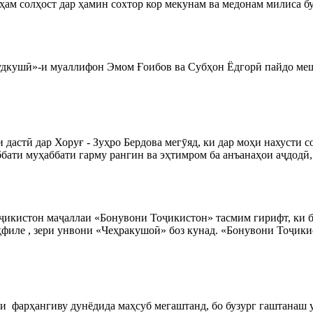
 ҳам солҳост дар ҳамин сохтор кор мекунам ва медонам милиса бу
удкушӣ»-и муаллифон Эмом Ғоибов ва Субҳон Ёдгорӣ пайдо меша
астӣ дар Хоруғ - Зуҳро Бердова мегӯяд, ки дар моҳи нахусти с
ати муҳаббати гарму рангин ва эҳтимром ба анъанаҳои аҷдодӣ, б
ҷикистон маҷаллаи «Бонувони Тоҷикистон» тасмим гирифт, ки б
филе , зери унвони «Чеҳракушоӣ» боз кунад. «Бонувони Тоҷикис
аи фарҳангиву дунёдида маҳсуб мегаштанд, бо бузург гаштанаш 