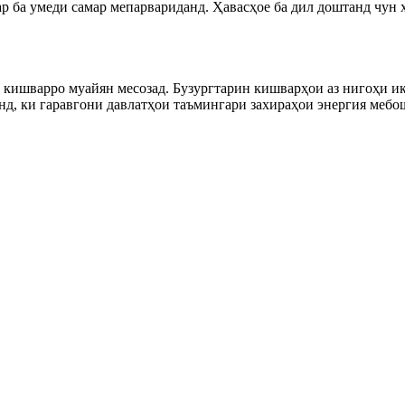
р ба умеди самар мепарвариданд. Ҳавасҳое ба дил доштанд чун ҳа
ишварро муайян месозад. Бузургтарин кишварҳои аз нигоҳи иқт
нд, ки гаравгони давлатҳои таъмингари захираҳои энергия мебо