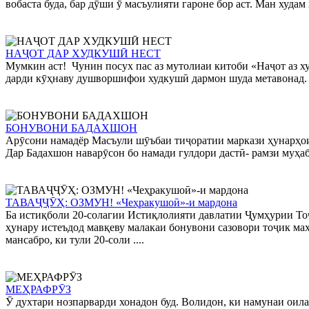
вобаста буда, бар дӯши ӯ масъулияти гароне бор аст. Ман худам
НАҶОТ ДАР ХУДКУШӢ НЕСТ
Мумкин аст! Чунин посух пас аз мутолиаи китоби «Наҷот аз х
дарди кӯҳнаву душворшифои худкушӣ дармон шуда метавонад.
БОНУВОНИ БАДАХШОН
Арӯсони намадёр Масъули шӯъбаи тиҷоратии маркази ҳунарҳои д
Дар Бадахшон наварӯсон бо намади гулдори дастӣ- рамзи муҳабб
ТАВАҶҶӮҲ: ОЗМУН! «Чеҳракушоӣ»-и мардона
Ба истиқболи 20-солагии Истиқлолияти давлатии Ҷумҳурии То
ҳунару истеъдод мавқеву малакаи бонувони сазовори тоҷик маҳ
мансабро, ки тули 20-соли ....
МЕҲРАФРӮЗ
Ӯ духтари нозпарварди хонадон буд. Волидон, ки намунаи оил