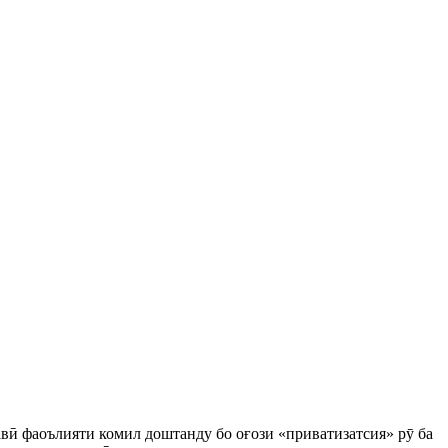
авӣ фаоълияти комил доштанду бо оғози «приватизатсия» рӯ ба