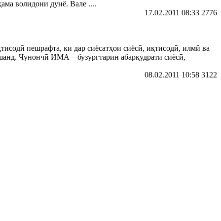
ма волидони дунё. Вале ....
17.02.2011 08:33
2776
исодӣ пешрафта, ки дар сиёсатҳои сиёсӣ, иқтисодӣ, илмӣ ва
шанд. Чунончӣ ИМА – бузургтарин абарқудрати сиёсӣ,
08.02.2011 10:58
3122