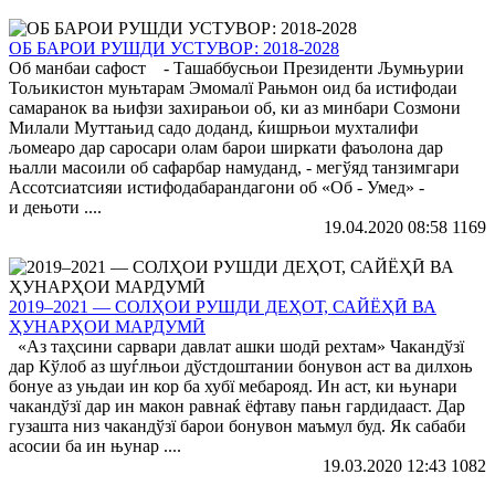
ОБ БАРОИ РУШДИ УСТУВОР: 2018-2028
Об манбаи сафост - Ташаббусњои Президенти Љумњурии
Тољикистон муњтарам Эмомалї Рањмон оид ба истифодаи
самаранок ва њифзи захирањои об, ки аз минбари Созмони
Милали Муттањид садо доданд, ќишрњои мухталифи
љомеаро дар саросари олам барои ширкати фаъолона дар
њалли масоили об сафарбар намуданд, - мегўяд танзимгари
Ассотсиатсияи истифодабарандагони об «Об - Умед» -
и дењоти ....
19.04.2020 08:58
1169
2019–2021 — СОЛҲОИ РУШДИ ДЕҲОТ, САЙЁҲӢ ВА
ҲУНАРҲОИ МАРДУМӢ
«Аз таҳсини сарвари давлат ашки шодӣ рехтам» Чакандўзї
дар Кўлоб аз шуѓлњои дўстдоштании бонувон аст ва дилхоњ
бонуе аз уњдаи ин кор ба хубї мебарояд. Ин аст, ки њунари
чакандўзї дар ин макон равнаќ ёфтаву пањн гардидааст. Дар
гузашта низ чакандўзї барои бонувон маъмул буд. Як сабаби
асосии ба ин њунар ....
19.03.2020 12:43
1082