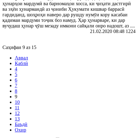
ҳунарҳои мардумӣ ва барномаҳои хосса, ки ҷиҳати дастгирӣ
ва эҳёи ҳунармандӣ аз ҷониби Ҳукумати кишвар баррасӣ
гардиданд, шоҳроҳи наверо дар рушду нумӯи кору касабаи
қадимаи мардуми тоҷик боз намуд. Ҳар ҳунарваре, ки дар
вуҷудаш ҳунар ҷӯш мезаду имкони сайқали онро надошт, аз ....
21.02.2020 08:48
1224
Саҳифаи 9 аз 15
Аввал
Қаблӣ
4
5
6
7
8
9
10
11
12
13
Баъдӣ
Охир