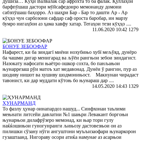
дӯшиза… Кӯҳи Валвалак сар афрохта то ба фалак. Қуллаҳои
барфпӯшаш дастори мӯйсафедонро мемонанду домони
сабзпӯшаш баҳорро. Аз шаҳри Бар - Бар то дашти Ар - Ар
кӯҳҳо чун сарбозони сафдар саф ороста баробар, ин марзу
бумро нигаҳбон аз ҳама хавфу хатар. Теғаҳои тези кӯҳҳо ....
11.06.2020 10:42
1279
БОНУЕ ЗЕБООФАР
Нафарест, ки ба зиндагї миёни нохубињо хубї мељўяд, дунёро
ба чашми дигар менигарад ва љўёи рангњои зебои зиндагист.
Назокату нафосати њаётро ошкор сохта, бо панљањои
њунаррезаш рўи матоъ хат медавонад. Дунёи ў рангин, пур аз
шодиву нишот ва хушиву шодмонињост. Макнунаи чирадаст
тавонист, ки дар муддати кўтоњ бо њунараш дар ....
14.05.2020 14:43
1329
ҲУНАРМАНД
То фазлу ҳунар оинапардоз нашуд... Синфхонаи таълими
мењнати литсейи давлатии №1 шањри Левакант боргоњи
њунарњои дилафрўзеро мемонад, ки њар тори гулу
наќќошињои гуногунранги љињозу дастовезњои он аз
пилишки сўзану нўги ангуштони муъљизаофари њунаркорон
гузаштаанд. Нигораву осори атиќа намунае аз асарњои