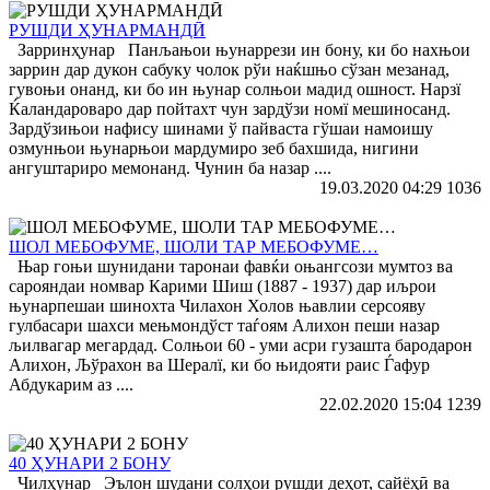
РУШДИ ҲУНАРМАНДӢ
Зарринҳунар Панљањои њунаррези ин бону, ки бо нахњои
заррин дар дукон сабуку чолок рўи наќшњо сўзан мезанад,
гувоњи онанд, ки бо ин њунар солњои мадид ошност. Нарзї
Ќаландароваро дар пойтахт чун зардўзи номї мешиносанд.
Зардўзињои нафису шинами ў пайваста гўшаи намоишу
озмунњои њунарњои мардумиро зеб бахшида, нигини
ангуштариро мемонанд. Чунин ба назар ....
19.03.2020 04:29
1036
ШОЛ МЕБОФУМЕ, ШОЛИ ТАР МЕБОФУМЕ…
Њар гоњи шунидани таронаи фавќи оњангсози мумтоз ва
сарояндаи номвар Карими Шиш (1887 - 1937) дар иљрои
њунарпешаи шинохта Чилахон Холов њавлии серсояву
гулбасари шахси мењмондўст таѓоям Алихон пеши назар
љилвагар мегардад. Солњои 60 - уми асри гузашта бародарон
Алихон, Љўрахон ва Шералї, ки бо њидояти раис Ѓафур
Абдукарим аз ....
22.02.2020 15:04
1239
40 ҲУНАРИ 2 БОНУ
Чилҳунар Эълон шудани солҳои рушди деҳот, сайёҳӣ ва