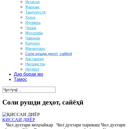
Иқтисод
Фарҳанг
Тандурустӣ
Ҳуқуқ
Иҷтимоъ
Чеҳра
Мусоҳиба
Ҷавонон
Қонунҳо
Маҷаллаҳо
Соли рушди деҳот, сайёҳӣ
Дастархон
Нигористон
Иртибот
Дар бораи мо
Тамос
Соли рушди деҳот, сайёҳӣ
ҚИССАИ ДИЁР
Чил духтари моҳпайкар Чил духтари париваш Чил духтари