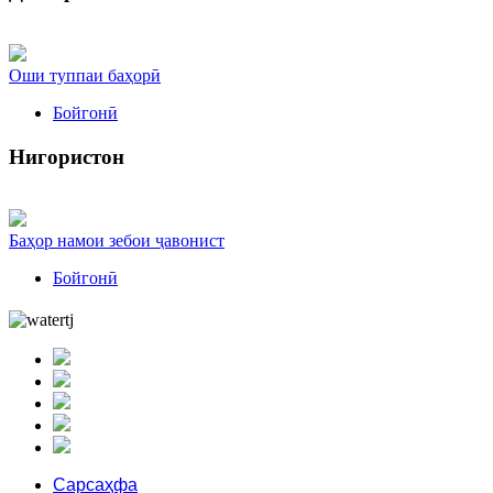
Оши туппаи баҳорӣ
Бойгонӣ
Нигористон
Баҳор намои зебои ҷавонист
Бойгонӣ
Сарсаҳфа