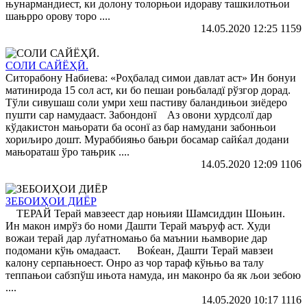
њунармандиест, ки долону толорњои идораву ташкилотњои
шањрро орову торо ....
14.05.2020 12:25
1159
СОЛИ САЙЁҲӢ.
Ситорабону Набиева: «Роҳбалад симои давлат аст» Ин бонуи
матинирода 15 сол аст, ки бо пешаи роњбаладї рўзгор дорад.
Тўли сивушаш соли умри хеш пастиву баландињои зиёдеро
пушти сар намудааст. Забондонї Аз овони хурдсолї дар
кўдакистон мањорати ба осонї аз бар намудани забонњои
хориљиро дошт. Мураббияњо бањри босамар сайќал додани
мањораташ ўро тањрик ....
14.05.2020 12:09
1106
ЗЕБОИҲОИ ДИЁР
ТЕРАЙ Терай мавзеест дар ноњияи Шамсиддин Шоњин.
Ин макон имрўз бо номи Дашти Терай маъруф аст. Худи
вожаи терай дар луѓатномањо ба маънии њамворие дар
подомани кўњ омадааст. Воќеан, Дашти Терай мавзеи
калону серпањноест. Онро аз чор тараф кўњњо ва талу
теппањои сабзпўш ињота намуда, ин маконро ба як љои зебою
....
14.05.2020 10:17
1116