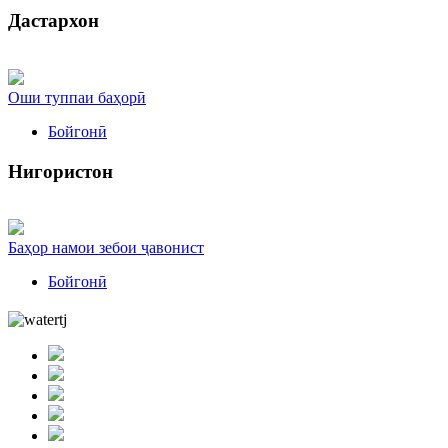
Дастархон
Оши туппаи баҳорӣ
Бойгонӣ
Нигористон
Баҳор намои зебои ҷавонист
Бойгонӣ