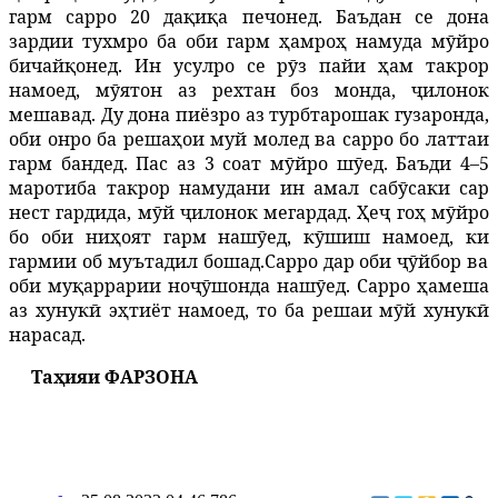
гарм сарро 20 дақиқа печонед. Баъдан се дона
зардии тухмро ба оби гарм ҳамроҳ намуда мӯйро
бичайқонед. Ин усулро се рӯз пайи ҳам такрор
намоед, мӯятон аз рехтан боз монда, ҷилонок
мешавад. Ду дона пиёзро аз турбтарошак гузаронда,
оби онро ба решаҳои муй молед ва сарро бо латтаи
гарм бандед. Пас аз 3 соат мӯйро ш
ӯ
ед
.
Баъди
4
–
5
маротиба
такрор
на
мудани ин амал сабӯсаки сар
нест гардида, мӯй ҷилонок мегардад. Ҳеҷ гоҳ мӯйро
бо оби ниҳоят гарм нашӯед, к
ӯ
шиш
намоед
,
ки
гармии
об
муътадил
бо
шад.Сарро дар оби ҷӯйбор ва
оби муқаррарии ноҷӯшонда нашӯед. Сарро ҳамеша
аз хунукӣ эҳтиёт намоед, то ба решаи мӯй хунукӣ
нарасад.
Таҳияи ФАРЗОНА