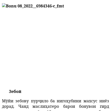
Зебоӣ
Мӯйи зебову пурҷило ба нигоҳубини махсус ниёз
дорад. Чанд маслиҳатеро барои бонувон гирд