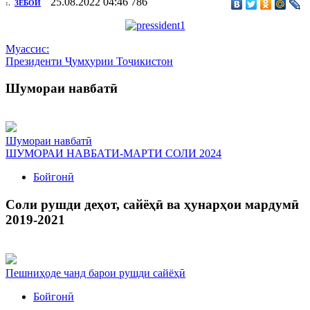
25.08.2022 04:46
786
:.
ЗЕБОӢ
Муассис:
Президенти Ҷумҳурии Тоҷикистон
Шумораи навбатӣ
Шумораи навбатӣ
ШУМОРАИ НАВБАТИ-МАРТИ СОЛИ 2024
Бойгонӣ
Соли рушди деҳот, сайёҳӣ ва ҳунарҳои мардумӣ
2019-2021
Пешниҳоде чанд барои рушди сайёҳӣ
Бойгонӣ