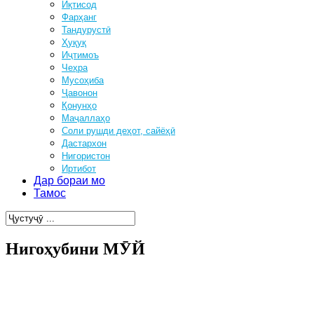
Иқтисод
Фарҳанг
Тандурустӣ
Ҳуқуқ
Иҷтимоъ
Чеҳра
Мусоҳиба
Ҷавонон
Қонунҳо
Маҷаллаҳо
Соли рушди деҳот, сайёҳӣ
Дастархон
Нигористон
Иртибот
Дар бораи мо
Тамос
Нигоҳубини МӮЙ