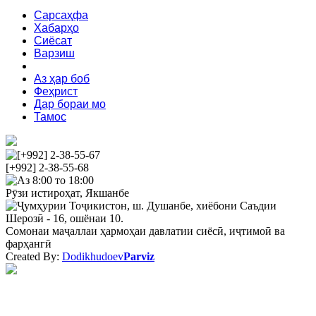
Сарсаҳфа
Хабарҳо
Сиёсат
Варзиш
Зебоӣ
Аз ҳар боб
Феҳрист
Дар бораи мо
Тамос
[+992] 2-38-55-67
[+992] 2-38-55-68
Аз 8:00 то 18:00
Рӯзи истироҳат, Якшанбе
Ҷумҳурии Тоҷикистон, ш. Душанбе, хиёбони Саъдии
Шерозӣ - 16, ошёнаи 10.
Сомонаи маҷаллаи ҳармоҳаи давлатии сиёсӣ, иҷтимоӣ ва
фарҳангӣ
Created By:
Dodikhudoev
Parviz