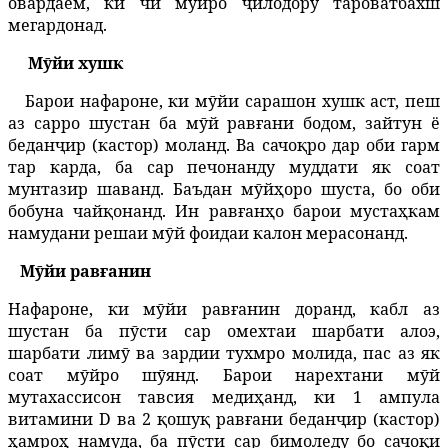
овардаем, ки чӣ мӯйро ҷилодору тароватбахш
мегардонад.
Мӯйи хушк
Барои нафароне, ки мӯйи сарашон хушк аст, пеш
аз сарро шустан ба мӯй равғани бодом, зайтун ё
беданҷир (кастор) моланд. Ва сачоқро дар оби гарм
тар карда, ба сар печонанду муддати як соат
мунтазир шаванд. Баъдан мӯйҳоро шуста, бо оби
бобуна чайқонанд. Ин равғанҳо барои мустаҳкам
намудани решаи мӯй фоидаи калон мерасонанд.
Мӯйи равғанин
Нафароне, ки мӯйи равғанин доранд, кабл аз
шустан ба пӯсти сар омехтаи шарбати алоэ,
шарбати лимӯ ва зардии тухмро молида, пас аз як
соат мӯйро ш
ӯ
янд
. Барои нарехтани мӯй
мутахассисон тавсия медиҳанд, ки 1 ампула
витамини D ва 2 қошуқ равғани беданҷир (кастор)
ҳамроҳ намуда, ба пӯсти сар бимоледу бо сачоқи