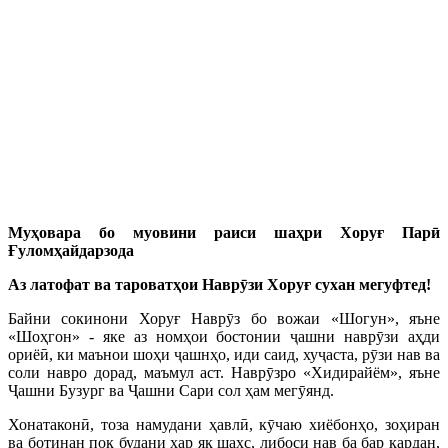
Муҳовара бо муовини раиси шаҳри Хоруғ Парӣ
Ғуломҳайдарзода
Аз латофат ва тароватҳои Наврӯзи Хоруғ сухан мегуфтед!
Байни сокинони Хоруғ Наврӯз бо вожаи «Шогун», яъне
«Шоҳгон» - яке аз номҳои бостонии ҷашни наврӯзи аҳди
ориёӣ, ки маънои шоҳи ҷашнҳо, иди саид, хуҷаста, рӯзи нав ва
соли навро дорад, маъмул аст. Наврӯзро «Хидирайём», яъне
Ҷашни Бузург ва Ҷашни Сари сол ҳам мегӯянд.
Хонатаконӣ, тоза намудани ҳавлӣ, кӯчаю хиёбонҳо, зоҳиран
ва ботинан пок будани ҳар як шахс, либоси нав ба бар кардан,