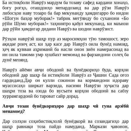
Ба истиқболи Наврӯз мардум ба тозаву сафед кардани хонаҳо,
боғу роғҳо, оташдонҳо мепардозанд ва дар рӯзи Наврӯз
либосҳои наву тозаро ба бар мекунанду ҳамдигарро бо нидои
«Шогун баҳор муборак!» табрик мегӯянду бо суханони «Бо
рӯйи Шумо муборак!» таҳниятро қабул мекунанд, ки маънои
дар рӯйи ҳамдигар дидани Наврӯз ва шодии наврӯзист.
Рӯзҳои наврӯзӣ шаҳр пур аз маросимҳои тӯю тамошост, зеро
ақидае роиҷ аст, ки ҳар касе дар Наврӯз оила бунёд намояд,
ҳеҷ як қувваи аҳриманӣ ба насли онон зиён намерасонад ва
ин оила тамоми умр хушбахт мемонад ва фарзандони солеҳ ба
дунё меоянд.
Наврӯз айёми авҷи ободонӣ ва бунёдкориҳо буда, корҳои
ободонӣ дар шаҳр ба истиқболи Наврӯз аз Ҷашни Сада оғоз
гардиданд.Дар он кулли сокинон ва кормандони идораву
муассисаҳо ширкат варзида, насими Наврӯзи хуҷаста дар
шаҳри тоза ва озода бо вусъати корҳои ободонӣ ва сабзу
хуррамгардонӣ бо тароват сайр дорад.
Авҷи тозаи бунёдкориҳоро дар шаҳр чӣ гуна арзёбӣ
менамоед?
Дар солҳои соҳибистиқлолӣ бунёдкорӣ ва созандагиҳо дар
шаҳр равнақи тоза пайдо намуданд. Маркази ҷавонон,