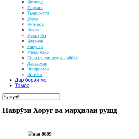
Иқтисод
Фарҳанг
Тандурустӣ
Ҳуқуқ
Иҷтимоъ
Чеҳра
Мусоҳиба
Ҷавонон
Қонунҳо
Маҷаллаҳо
Соли рушди деҳот, сайёҳӣ
Дастархон
Нигористон
Иртибот
Дар бораи мо
Тамос
Наврӯзи Хоруғ ва марҳилаи рушд