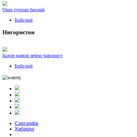
Оши туппаи баҳорӣ
Бойгонӣ
Нигористон
Баҳор намои зебои ҷавонист
Бойгонӣ
Сарсаҳфа
Хабарҳо
Сиёсат