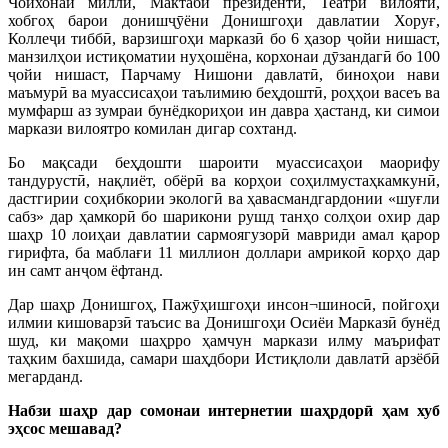
Чойхонаи миллӣ, Мактаби президентӣ, Театри вилоятӣ,
хобгоҳ барои донишҷӯёни Донишгоҳи давлатии Хоруғ,
Коллеҷи тиббӣ, варзишгоҳи марказӣ бо 6 ҳазор ҷойи нишаст,
манзилҳои истиқоматии нуҳошёна, корхонаи дӯзандагӣ бо 100
ҷойи нишаст, Парчаму Нишони давлатӣ, биноҳои нави
маъмурӣ ва муассисаҳои таълимию беҳдоштӣ, роҳҳои васеъ ва
мумфарш аз зумраи бунёдкориҳои ин давра ҳастанд, ки симои
маркази вилоятро комилан дигар сохтанд.
Бо мақсади беҳдошти шароити муассисаҳои маорифу
тандурустӣ, нақлиёт, обёрӣ ва корҳои соҳилмустаҳкамкунӣ,
дастгирии соҳибкории экологӣ ва ҳавасмандгардонии «шуғли
сабз» дар ҳамкорӣ бо шарикони рушд танҳо солҳои охир дар
шаҳр 10 лоиҳаи давлатии сармоягузорӣ мавриди амал қарор
гирифта, ба маблағи 11 миллион доллари амрикоӣ корҳо дар
ин самт анҷом ёфтанд.
Дар шаҳр Донишгоҳ, Пажӯҳишгоҳи инсон¬шиносӣ, пойгоҳи
илмии кишоварзӣ таъсис ва Донишгоҳи Осиёи Марказӣ бунёд
шуд, ки мақоми шаҳрро ҳамчун маркази илму маърифат
таҳким бахшида, самари шаҳдбори Истиқлоли давлатӣ арзёбӣ
мегарданд.
Набзи шаҳр дар сомонаи интернетии шаҳрдорӣ ҳам хуб
эҳсос мешавад?