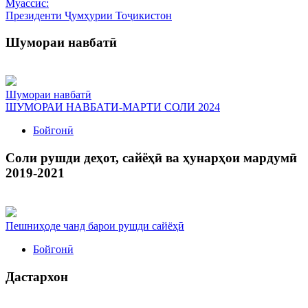
Муассис:
Президенти Ҷумҳурии Тоҷикистон
Шумораи навбатӣ
Шумораи навбатӣ
ШУМОРАИ НАВБАТИ-МАРТИ СОЛИ 2024
Бойгонӣ
Соли рушди деҳот, сайёҳӣ ва ҳунарҳои мардумӣ
2019-2021
Пешниҳоде чанд барои рушди сайёҳӣ
Бойгонӣ
Дастархон