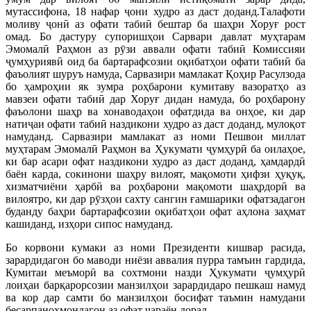
мутассифона, 18 нафар ҷони худро аз даст доданд.Талафоти
моливу ҷонӣ аз офати табиӣ бештар ба шаҳри Хоруғ рост
омад. Бо дастуру супоришҳои Сарвари давлат муҳтарам
Эмомалӣ Раҳмон аз рӯзи аввали офати табиӣ Комиссияи
ҷумҳуриявӣ оид ба бартарафсозии оқибатҳои офати табиӣ ба
фаъолият шуруъ намуда, Сарвазири мамлакат Қоҳир Расулзода
бо ҳамроҳии як зумра роҳбарони кумитаву вазоратҳо аз
мавзеи офати табиӣ дар Хоруғ дидан намуда, бо роҳбарону
фаъолони шаҳр ва хонаводаҳои офатдида ва онҳое, ки дар
натиҷаи офати табиӣ наздикони худро аз даст доданд, мулоқот
намуданд. Сарвазири мамлакат аз номи Пешвои миллат
муҳтарам Эмомалӣ Раҳмон ва Ҳукумати ҷумҳурӣ ба оилаҳое,
ки бар асари офат наздикони худро аз даст доданд, ҳамдардӣ
баён карда, сокинони шаҳру вилоят, мақомоти ҳифзи ҳуқуқ,
хизматчиёни ҳарбӣ ва роҳбарони мақомоти шаҳрдорӣ ва
вилоятро, ки дар рӯзҳои сахту сангин ғамшарики офатзадагон
буданду баҳри бартарафсозии оқибатҳои офат аҳлона заҳмат
кашиданд, изҳори сипос намуданд.
Бо корвони кумаки аз номи Президенти кишвар расида,
зарардидагон бо маводи ниёзи аввалия пурра тамъин гардида,
Кумитаи меъморӣ ва сохтмони назди Ҳукумати ҷумҳурӣ
лоиҳаи барқарорсозии манзилҳои зарардидаро пешкаш намуд
ва кор дар самти бо манзилҳои босифат таъмин намудани
бесарпаноҳмондагон аз офат ҷараён дорад.