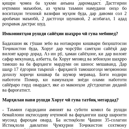
қишри ҷомеа ба ҳукми анъана даромадаст. Дастгирии
иҷтимии маъюбон, аз ҷумла таъмин намудани онҳо бо
воситаҳои техникӣ вазифаи муҳим буда, дар давоми сол 2
аробачаи маъюбӣ, 2 дастгоҳи шунавоӣ, 2 асобағал, 1 адад
роҳравак дастрас шуд.
Имкониятҳои рушди сайёҳии шаҳрро чӣ гуна мебинед?
Бадахшон як гӯшаи зебо ва нотакрори кишвари биҳиштосои
Тоҷикистон буда, Хоруғ дар чорсӯйи самтҳои сайёҳӣ дар
вилоят қарор дорад. Аз ин рӯ, ҳамаи сайёҳоне, ки дар вилоят
сафар мекунанд, албатта, ба Хоруғ меоянд ва зебоиҳои шаҳрро
тамошо ва ба фарҳанги мардуми он шинос мешаванд. Дар
шаҳр 17 ёдгории таърихӣ - фарҳангӣ тамошогоҳи меҳмонони
дохилу хориҷи кишвар ба шумор меравад. Боғи нодири
набототи Помир, ки намунаҳои зиёди олами набототи
сайёраро гирд овардаст, яке аз маконҳои дӯстдоштаи диданӣ
ва фароғатист.
Марҳилаи нави рушди Хоруғ чӣ гуна татбиқ мегардад?
- Таъмин гардидани амният ва суботи комил ба рушди
бемайлони иқтисодиву иҷтимоӣ ва фарҳангии шаҳр шароити
мусоид фароҳам овард. Ба истиқболи Ҷашни 35-солагии
Истиқлоли давлатии Ҷумҳурии Тоҷикистон сохтмону