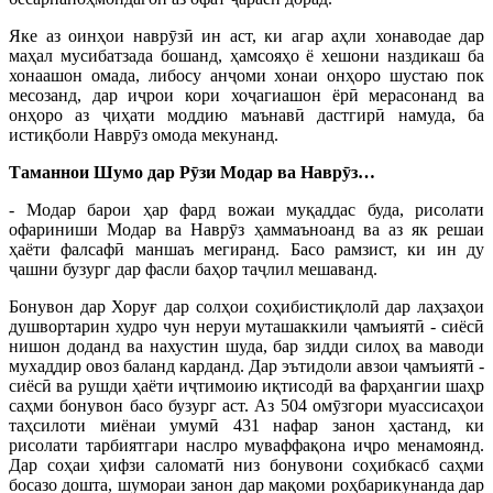
Яке аз оинҳои наврӯзӣ ин аст, ки агар аҳли хонаводае дар
маҳал мусибатзада бошанд, ҳамсояҳо ё хешони наздикаш ба
хонаашон омада, либосу анҷоми хонаи онҳоро шустаю пок
месозанд, дар иҷрои кори хоҷагиашон ёрӣ мерасонанд ва
онҳоро аз ҷиҳати моддию маънавӣ дастгирӣ намуда, ба
истиқболи Наврӯз омода мекунанд.
Таманнои Шумо дар Рӯзи Модар ва Наврӯз…
- Модар барои ҳар фард вожаи муқаддас буда, рисолати
офариниши Модар ва Наврӯз ҳаммаъноанд ва аз як решаи
ҳаёти фалсафӣ маншаъ мегиранд. Басо рамзист, ки ин ду
ҷашни бузург дар фасли баҳор таҷлил мешаванд.
Бонувон дар Хоруғ дар солҳои соҳибистиқлолӣ дар лаҳзаҳои
душвортарин худро чун неруи муташаккили ҷамъиятӣ - сиёсӣ
нишон доданд ва нахустин шуда, бар зидди силоҳ ва маводи
мухаддир овоз баланд карданд. Дар эътидоли авзои ҷамъиятӣ -
сиёсӣ ва рушди ҳаёти иҷтимоию иқтисодӣ ва фарҳангии шаҳр
саҳми бонувон басо бузург аст. Аз 504 омӯзгори муассисаҳои
таҳсилоти миёнаи умумӣ 431 нафар занон ҳастанд, ки
рисолати тарбиятгари наслро муваффақона иҷро менамоянд.
Дар соҳаи ҳифзи саломатӣ низ бонувони соҳибкасб саҳми
босазо дошта, шумораи занон дар мақоми роҳбарикунанда дар