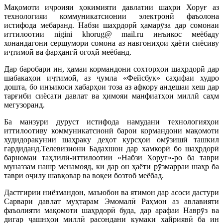
Мақомоти иҷроияи ҳокимияти давлатии шаҳри Хоруғ аз
технологияи коммуникатсионии электронӣ фаъолона
истифода мебаранд. Набзи шаҳрдорӣ ҳамарӯза дар сомонаи
иттилоотии nigini khorug@ mail.ru инъикос меёбаду
хонандагони сершумори сомона аз навгониҳои ҳаёти сиёсиву
иҷтимоӣ ва фарҳангӣ огоҳӣ меёбанд.
Дар баробари ин, ҳамаи кормандони сохторҳои шаҳрдорӣ дар
шабакаҳои иҷтимоӣ, аз ҷумла «Фейсбук» саҳифаи худро
дошта, бо инъикоси хабарҳои тоза аз афкору андешаи хеш дар
тарғиби сиёсати давлат ва ҳимояи манфиатҳои миллӣ саҳм
мегузоранд.
Ба манзури дуруст истифода намудани технологияҳои
иттилоотиву коммуникатсионӣ барои кормандони мақомоти
худидоракунии шаҳраку деҳот курсҳои омӯзишӣ ташкил
гардиданд.Телевизиони Бадахшон дар хамкорӣ бо шаҳрдорӣ
барномаи таҳлилӣ-иттилоотии «Набзи Хоруғ»-ро ба таври
муназзам нашр менамояд, ки дар он ҳаёти рӯзмарраи шаҳр ба
таври оҷилу шавқовар ва воқеӣ бозтоб меёбад.
Дастгирии ниёзмандон, маъюбон ва ятимон дар асоси дастури
Сарвари давлат муҳтарам Эмомалӣ Раҳмон аз авлавияти
фаъолияти мақомоти шаҳрдорӣ буда, дар арафаи Наврӯз ва
дигар ҷашнҳои миллӣ расондани кумаки хайриявӣ ба ин