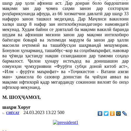
шаҳр дар ҳоли афзоиш аст. Дар доираи боло бардоштани
мақоми зан дар ҷомеа саҳми занон дар сохторҳои
роҳбарикунанда афзуда, аз 66 хизматчии давлатӣ дар шаҳр 33
нафарро занон ташкил медиҳанд. Дар Маҷлиси вакилони
халқи шаҳр 8 нафар зан интихобкунандагонро намояндагӣ
мекунад. Худам байни се довталаб ба мақоми вакилӣ баранда
шудам ва афзоиши мизони занон дар мақоми интихобиро
баёнгари боварӣ ва эътимоди мардум ба занон дар ҳалли
масоили иҷтимоӣ ва ташаббусҳои шаҳрвандӣ мешуморам.
Бонувон ҳунарманд, ташаббус¬кор ва соҳибмаърифат, навовар
ва ҷӯянда ҳастанду нақши созандаашон дар тамоми соҳаҳо
бармалост. Ҷилои ҳунару истеъдод ва донишашон дар
озмунҳои ҷумҳуриявии «Фурӯғи субҳи доноӣ китоб аст»,
«Илм - фурӯғи маърифат» ва «Тоҷикистон - Ватани азизи
ман» ҳамасола бо сазовор донистан ба ҷойҳои аввал ва
мақоми ифтихорӣ қадр мегарданду сокинони вилоят бо онҳо
ифтихор мекунанд.
М. ШОҲҶАМОЛ,
шаҳри Хоруғ
24.03.2023 13:22
500
:.
СИЁСАТ