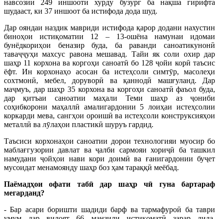
навсозии 249 иншооти хурду бузург ба нақша гирифта
шудааст, ки 37 иншоот ба истифода дода шуд.
Дар ояндаи наздик мавриди истифода қарор додани нахустин
биноҳои истиқоматии 12 – 13-ошёна намунаи идомаи
бунёдкориҳои беназир буда, ба раванди саноатикунонӣ
таваҷҷуҳи махсус равона мешавад. Тайи як соли охир дар
шаҳр 11 корхона ва коргоҳи саноатӣ бо 128 ҷойи корӣ таъсис
ёфт. Ин корхонаҳо асосан ба истеҳсоли симтӯр, масолеҳи
сохтмонӣ, мебел, доруворӣ ва қаннодӣ машғуланд. Дар
маҷмуъ, дар шаҳр 35 корхона ва коргоҳи саноатӣ фаъол буда,
дар қитъаи саноатии маҳали Теми шаҳр аз ҷониби
соҳибкорони маҳаллӣ амалигардонии 5 лоиҳаи истеҳсолии
коркарди мева, сангҳои ороишӣ ва истеҳсоли конструксияҳои
металлӣ ва лӯлаҳои пластикӣ шуруъ гардид.
Таъсиси корхонаҳои саноатии дорои технологияи муосир бо
маблағгузории давлат ва ҷалби сармояи хориҷӣ ба ташкил
намудани ҷойҳои нави кори доимӣ ва ғанигардонии буҷет
мусоидат менамоянду шаҳр боз ҳам тараққӣ меёбад.
Паёмадҳои офати табӣ дар шаҳр чӣ гуна бартараф
мегарданд?
- Бар асари боришти шадиди барф ва тармафуроӣ ба таври
умум дар вилоят 66 манзили истиқоматӣ зарар дида,