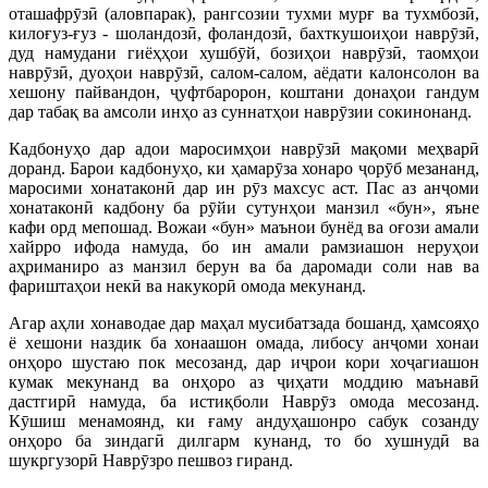
оташафрӯзӣ (аловпарак), рангсозии тухми мурғ ва тухмбозӣ,
килоғуз-ғуз - шоландозӣ, фоландозӣ, бахткушоиҳои наврӯзӣ,
дуд намудани гиёҳҳои хушбӯй, бозиҳои наврӯзӣ, таомҳои
наврӯзӣ, дуоҳои наврӯзӣ, салом-салом, аёдати калонсолон ва
хешону пайвандон, ҷуфтбаророн, коштани донаҳои гандум
дар табақ ва амсоли инҳо аз суннатҳои наврӯзии сокинонанд.
Кадбонуҳо дар адои маросимҳои наврӯзӣ мақоми меҳварӣ
доранд. Барои кадбонуҳо, ки ҳамарӯза хонаро ҷорӯб мезананд,
маросими хонатаконӣ дар ин рӯз махсус аст. Пас аз анҷоми
хонатаконӣ кадбону ба рӯйи сутунҳои манзил «бун», яъне
кафи орд мепошад. Вожаи «бун» маънои бунёд ва оғози амали
хайрро ифода намуда, бо ин амали рамзиашон неруҳои
аҳриманиро аз манзил берун ва ба даромади соли нав ва
фариштаҳои некӣ ва накукорӣ омода мекунанд.
Агар аҳли хонаводае дар маҳал мусибатзада бошанд, ҳамсояҳо
ё хешони наздик ба хонаашон омада, либосу анҷоми хонаи
онҳоро шустаю пок месозанд, дар иҷрои кори хоҷагиашон
кумак мекунанд ва онҳоро аз ҷиҳати моддию маънавӣ
дастгирӣ намуда, ба истиқболи Наврӯз омода месозанд.
Кӯшиш менамоянд, ки ғаму андуҳашонро сабук созанду
онҳоро ба зиндагӣ дилгарм кунанд, то бо хушнудӣ ва
шукргузорӣ Наврӯзро пешвоз гиранд.