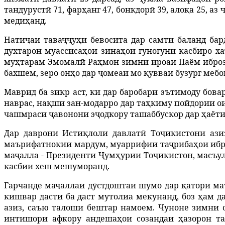
тандуруст
ӣ
71,
фар
ҳ
анг
47,
бонкдор
ӣ
39,
ало
қ
а
25,
аз
меди
ҳ
анд
.
Нати
ҷ
аи
тава
ҷҷ
у
ҳ
и
бевосита
дар
самти
баланд
бар
духтарон
муассиса
ҳ
ои
зина
ҳ
ои
гуногуни
касбиро
х
му
ҳ
тарам
Эмомал
ӣ
Ра
ҳ
мон
зимни
ироаи
Паём
ибро
бахшем
,
зеро
он
ҳ
о
дар
ҷ
омеаи
мо
қ
увваи
бузург
мебо
Маврид ба зикр аст, ки дар баробари эътимоду бова
наврас
,
на
қ
ши
зан
-
модарро
дар
та
ҳ
киму
пойдории
о
чашмраси
ҷ
авоно
ни э
ҷ
одкору
ташаббускор
дар
ҳ
аёт
Дар даврони Исти
қ
лоли
давлат
ӣ
То
ҷ
икистони
ази
маърифатнокии
мардум
,
муарр
ифии та
ҷ
риба
ҳ
ои
иб
ма
ҷ
алла
-
Президенти
Ҷ
ум
ҳ
урии
То
ҷ
икистон
,
масъу
касбии хеш мешуморанд.
Гарчанде ма
ҷ
аллаи
д
ӯ
стдоштаи
шумо
дар
қ
атори
ма
кишвар
дасти
ба
даст
мутолиа
мекунанд
,
боз
ҳ
ам
д
азиз
,
саъю
талоши
бештар
намоем
.
Чуноне
зимни
интишори
афкору
андеша
ҳ
ои
созандаи
ҳ
азорон
т