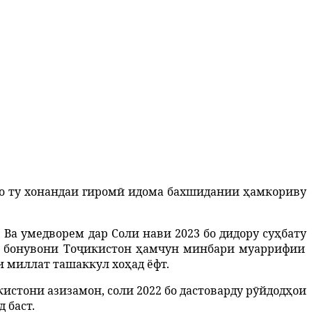
бо ту хонандаи гиром
ӣ
идома бахшидании
ҳ
амкориву
.
Ва
умедворем
дар
Соли
нави
2023
бо
дидору
су
ҳ
бату
бонувони
То
ҷ
икистон
ҳ
амчун
минбари
муаррифии
и
миллат
ташаккул
хо
ҳ
ад
ёфт
.
кистони
азизамон
,
соли
2022
бо
дастоварду
р
ӯ
йдод
ҳ
ои
д
баст
.