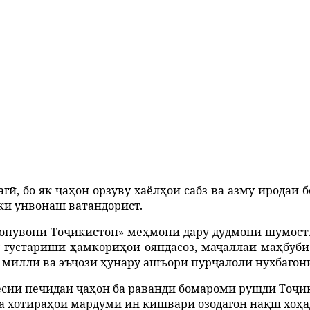
аг
ӣ
, бо як
ҷ
а
ҳ
он орзуву хаёл
ҳ
ои сабз ва азму иродаи 
ки унвонаш ватандорист.
онувони
То
ҷ
икистон»
ме
ҳ
мони
дару
дудмони
шумост
густариши
ҳ
амкори
ҳ
ои
ояндасоз
,
ма
ҷ
аллаи
ма
ҳ
буби
милл
ӣ
ва
эъ
ҷ
ози
ҳ
унару
ашъори
пур
ҷ
алоли
нухбагон
ёсии
печидаи
ҷ
а
ҳ
он
ба
раванди
бомароми
рушди
То
ҷ
и
а
хотира
ҳ
ои
мардуми
ин
кишвари
озодагон
на
қ
ш
хо
ҳ
а