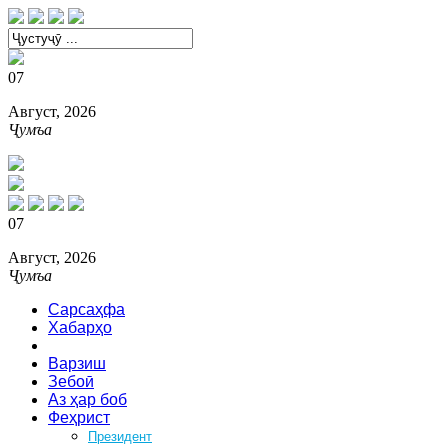
07
Август, 2026
Ҷумъа
07
Август, 2026
Ҷумъа
Сарсаҳфа
Хабарҳо
Сиёсат
Варзиш
Зебоӣ
Аз ҳар боб
Феҳрист
Президент