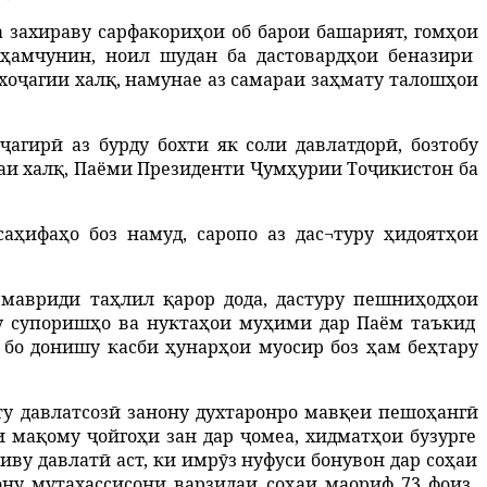
а
захираву
сарфакори
ҳ
ои
об
барои
башарият
,
гом
ҳ
ои
ҳ
амчунин
,
ноил
шудан
ба дастовард
ҳ
ои
беназири
хо
ҷ
агии
хал
қ
,
намунае
аз
самараи
за
ҳ
мату
талош
ҳ
ои
и
ҷ
агир
ӣ
аз
бурду
бохти
як
соли
давлатдор
ӣ
,
бозтобу
аи
хал
қ
,
Паёми
Президенти
Ҷ
ум
ҳ
урии
То
ҷ
ик
истон ба
са
ҳ
ифа
ҳ
о
боз
намуд
,
саропо
аз
дас¬туру
ҳ
идоят
ҳ
ои
мавриди
та
ҳ
лил
қ
арор
дода
,
дастуру
пешни
ҳ
од
ҳ
ои
у
супориш
ҳ
о
ва
нукта
ҳ
ои
му
ҳ
ими
дар Паём таъкид
бо
донишу
касби
ҳ
унар
ҳ
ои
муосир
боз
ҳ
ам
бе
ҳ
тару
ту
давлатсоз
ӣ
занону
духтаронро
мав
қ
еи
пешо
ҳ
анг
ӣ
и
ма
қ
ому
ҷ
ойго
ҳ
и
зан
дар
ҷ
омеа
,
хидмат
ҳ
ои
бузурге
иву
давлат
ӣ
аст
,
ки
имр
ӯ
з
нуфуси
бонувон
дар
со
ҳ
аи
ону
мутахассисони
варзидаи
со
ҳ
аи
маориф
73 фоиз,