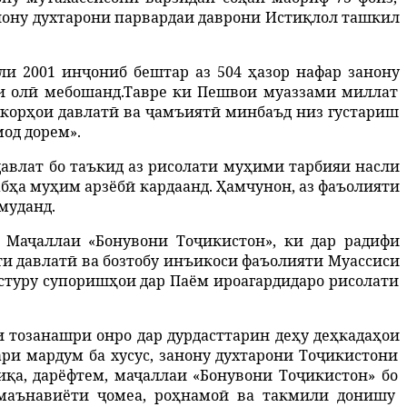
нону
духтарони
парвардаи
даврони
Исти
қ
лол
ташкил
ли 2001 ин
ҷ
ониб
бештар
аз
504
ҳ
азор
нафар
занону
и
ол
ӣ
мебошанд
.
Тавре
ки
Пешвои
муаззами
миллат
кор
ҳ
ои
давлат
ӣ
ва
ҷ
амъият
ӣ
минбаъд
низ
густариш
мод
дорем»
.
авлат бо таъкид аз рисолати му
ҳ
ими
тарбияи
насли
аб
ҳ
а
му
ҳ
им
арзёб
ӣ
кардаанд
.
Ҳ
амчунон
,
аз
фаъолияти
муданд
.
.
Ма
ҷ
аллаи
«Бонувони
То
ҷ
икистон»
,
ки
дар
радифи
ти
давлат
ӣ
ва
бозтобу
инъикоси
фаъолияти
Муассиси
стуру
супориш
ҳ
ои
дар
Паём
ироагардидаро
р
исолати
и
тозанашри
онро
дар
дурдасттарин
де
ҳ
у
де
ҳ
када
ҳ
ои
ари
мардум
ба
хусус
,
занону
духтарони
То
ҷ
икистони
и
қ
а
,
дарёфтем
,
ма
ҷ
аллаи
«Бонувони
То
ҷ
икистон»
бо
маънавиёти
ҷ
омеа
,
ро
ҳ
намо
ӣ
ва
такмили
донишу