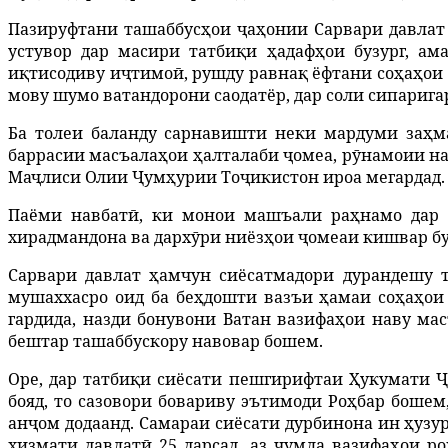
Пазируфтани ташаббус
ҳ
ои
ҷ
а
ҳ
онии
Сарвари
давлат
устувор
дар
масири
татби
қ
и
ҳ
адаф
ҳ
ои
бузург
,
ам
и
қ
тисодиву
и
ҷ
тимо
ӣ
,
рушду
равна
қ
ёфтани
со
ҳ
а
ҳ
ои
мову
шумо
ватандорони
саодатёр
,
дар
соли
сипарига
Ба толеи баланду сарнавишти неки мардуми за
ҳ
м
баррасии
масъала
ҳ
ои
ҳ
алталаби
ҷ
омеа
,
р
ӯ
намоии
н
Ма
ҷ
лиси
Олии
Ҷ
ум
ҳ
урии
То
ҷ
икистон
ироа
мегардад
.
Паёми навбат
ӣ
,
ки
монои
машъали
ра
ҳ
намо
дар
хирадмандона
ва
дарх
ӯ
ри
ниёз
ҳ
ои
ҷ
омеаи
кишвар
б
Сарвари давлат
ҳ
амчун
сиёсатмадори
дурандешу
мушаххасро
оид
ба
бе
ҳ
дошти
вазъи
ҳ
амаи
со
ҳ
а
ҳ
ои
гардида, назди бонувони Ватан вазифа
ҳ
ои
наву
мас
бештар
ташаббускору
навовар
бошем
.
Оре, дар татби
қ
и
сиёсати
пешгирифтаи
Ҳ
укумати
Ҷ
бояд
,
то
сазовори
бовариву
эътимоди
Ро
ҳ
бар
бошем
ан
ҷ
ом
додаанд
.
Самараи
сиёс
ати дурбинона ин
ҳ
узу
хизмати
давлат
ӣ
25
дарсад
,
аз
ҷ
умла
вазифа
ҳ
ои
ро