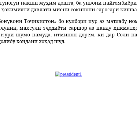
гуногун
на
қ
ши
му
ҳ
им
дошта
,
ба
унвони
пай
ғ
омбиёри
ҳ
окимияти
давлат
ӣ
миёни
сокинони
саросари
кишва
Бонувони
То
ҷ
икистон»
бо
кулбори
пур
аз
матлабу
но
нчунин
,
ма
ҳ
сули
э
ҷ
одиёти
саршор
аз
панду
ҳ
икмат
ҳ
нзури
шумо
намуда
,
итминон
дорем
,
ки
дар
Соли
н
ҷ
олибу
хондан
ӣ
хо
ҳ
ад
шуд
.