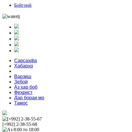
Бойгонӣ
Сарсаҳфа
Хабарҳо
Сиёсат
Варзиш
Зебоӣ
Аз ҳар боб
Феҳрист
Дар бораи мо
Тамос
[+992] 2-38-55-67
[+992] 2-38-55-68
Аз 8:00 то 18:00