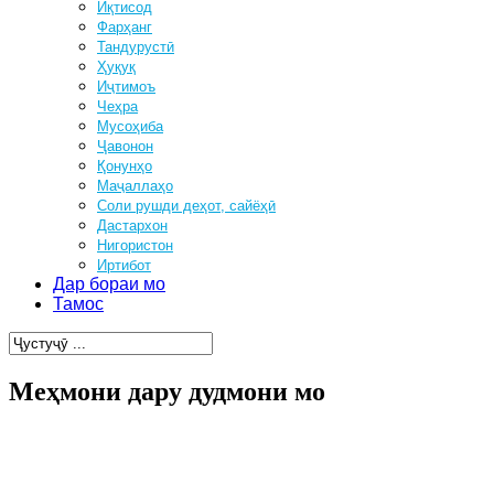
Иқтисод
Фарҳанг
Тандурустӣ
Ҳуқуқ
Иҷтимоъ
Чеҳра
Мусоҳиба
Ҷавонон
Қонунҳо
Маҷаллаҳо
Соли рушди деҳот, сайёҳӣ
Дастархон
Нигористон
Иртибот
Дар бораи мо
Тамос
Меҳмони дару дудмони мо