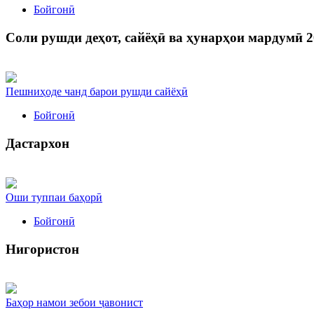
Бойгонӣ
Соли рушди деҳот, сайёҳӣ ва ҳунарҳои мардумӣ 2
Пешниҳоде чанд барои рушди сайёҳӣ
Бойгонӣ
Дастархон
Оши туппаи баҳорӣ
Бойгонӣ
Нигористон
Баҳор намои зебои ҷавонист