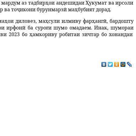
мардум
аз
тадбир
ҳ
ои
андешидаи
Ҳ
укумат
ва
ирсоли
р
ва
то
ҷ
икони
бурунмарз
ӣ
ма
ҳ
бубият
дорад
.
ма
ҳ
ои
диловез
,
ма
ҳ
сули
илмиву
фар
ҳ
анг
ӣ
,
бард
ошту
ои
ирфон
ӣ
ба
суро
ғ
и
шумо
омадаем
.
Инак
,
шумораи
ави
2023
бо
ҳ
ам
кориву робитаи зичтар бо хонандаи