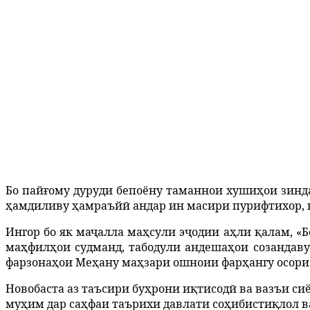
Бо пай
ғ
ому дуруди бепоёну таманнои хуши
ҳ
ои зинд
ҳ
амдиливу
ҳ
амраъй
ӣ
андар ин масири пурифтихор, 
Ингор бо як ма
ҷ
алла
ма
ҳ
сули
э
ҷ
одии
а
ҳ
ли
қ
алам
,
«Б
ма
ҳ
фил
ҳ
ои
судманд
,
табодули
андеша
ҳ
ои
созандаву
фарзона
ҳ
ои
Ме
ҳ
ану
ма
ҳ
зари
ошноии
фар
ҳ
ангу
осори
Новобаста аз таъсири бу
ҳ
рони
и
қ
тисод
ӣ
ва
вазъи
си
му
ҳ
им
дар
са
ҳ
фаи
таърихи
давлати
со
ҳ
ибисти
қ
лол
в