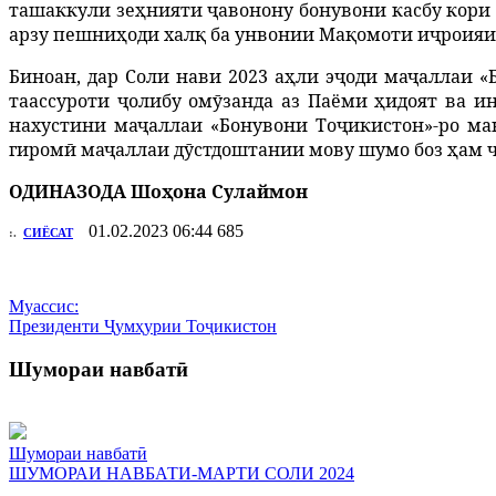
ташаккули
зе
ҳ
нияти
ҷ
авонону
бонувони
касбу
кори
арзу
пешни
ҳ
оди
хал
қ
ба
унвонии Ма
қ
омоти
и
ҷ
роияи
Биноан, дар Соли нави 2023 а
ҳ
ли
э
ҷ
оди
ма
ҷ
аллаи
«
таассуроти
ҷ
олибу
ом
ӯ
занда
аз
Паёми
ҳ
идоят
ва
и
нахустини
ма
ҷ
аллаи
«Бонувони
То
ҷ
икистон»
-
ро
ма
гиром
ӣ
ма
ҷ
аллаи
д
ӯ
стдоштании
мову
шумо
боз
ҳ
ам
ОДИНАЗОДА Шо
ҳ
она Сулаймон
01.02.2023 06:44
685
:.
СИЁСАТ
Муассис:
Президенти Ҷумҳурии Тоҷикистон
Шумораи навбатӣ
Шумораи навбатӣ
ШУМОРАИ НАВБАТИ-МАРТИ СОЛИ 2024