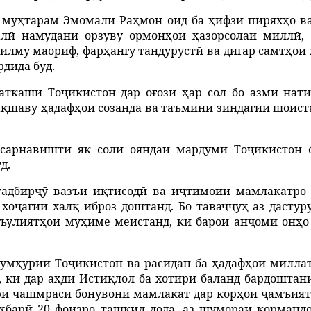
му
ҳ
тарам
Эмомал
ӣ
Ра
ҳ
мон
оид
ба
ҳ
ифзи
пирях
ҳ
о
в
ал
ӣ
намудани
орзуву
ормон
ҳ
ои
ҳ
азорсолаи
милл
ӣ
,
илму
маориф
,
фар
ҳ
ангу
тандуруст
ӣ
ва
дигар
самт
ҳ
ои
рдида
буд
.
аткаши
То
ҷ
икистон
дар
о
ғ
ози
ҳ
ар
сол
бо
азми
нат
а
қ
шаву
ҳ
адаф
ҳ
ои
созанда
ва
таъмини
зиндагии
шоист
сарнавишти
як
соли
ояндаи
мардуми
То
ҷ
икистон
уд
.
тадбир
ҷӯ
вазъи
и
қ
тисод
ӣ
ва
и
ҷ
тимоии
мамлакатро
хо
ҷ
агии
хал
қ
иброз
доштанд
.
Бо
тава
ҷҷ
у
ҳ
аз
дастур
ъулият
ҳ
ои
му
ҳ
име
меистанд
,
ки
барои
ан
ҷ
оми
он
ҳ
о
ум
ҳ
урии
То
ҷ
ики
стон ва расидан ба
ҳ
адаф
ҳ
ои
милла
,
ки
дар
а
ҳ
ди
Исти
қ
лол
ба
хотири
баланд
бардоштан
ри
чашмраси
бонувони
мамлакат
дар
кор
ҳ
ои
ҷ
амъият
ҳ
бар
ӣ
20
фоизро
ташкил
дода
,
аз
шумораи
корманд