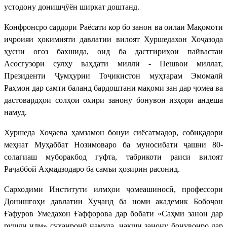
устодону донишҷӯён ширкат доштанд.
Конфронсро сардори Раёсати кор бо занон ва оилаи Мақомоти
иҷроияи ҳокимияти давлатии вилоят Хуршедахон Хоҷазода
ҳусни оғоз бахшида, оид ба дастгириҳои пайвастаи
Асосгузори сулҳу ваҳдати миллӣ - Пешвои миллат,
Президенти Ҷумҳурии Тоҷикистон муҳтарам Эмомалӣ
Раҳмон дар самти баланд бардоштани мақоми зан дар ҷомеа ва
дастовардҳои солҳои охири занону бонувон изҳори андеша
намуд.
Хуршеда Хоҷаева ҳамзамон бонуи сиёсатмадор, собиқадори
меҳнат Муҳаббат Нозимоваро ба муносибати ҷашни 80-
солагиаш муборакбод гуфта, табрикоти раиси вилоят
Раҷаббой Аҳмадзодаро ба самъи ҳозирин расонид.
Сарходими Институти илмҳои ҷомеашиносӣ, профессори
Донишгоҳи давлатии Хуҷанд ба номи академик Бобоҷон
Ғафуров Умедахон Ғаффорова дар бобати «Саҳми занон дар
рушди илм» суханронӣ намуда, нақши занону бонувонро дар