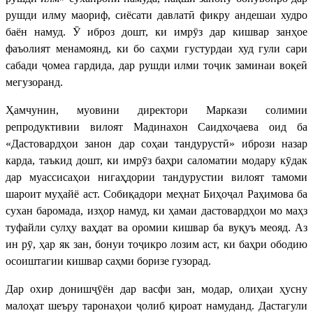
рушди илму маориф, сиёсати давлатӣ фикру андешаи худро
баён намуд. Ӯ иброз дошт, ки имрӯз дар кишвар занҳое
фаъолият менамоянд, ки бо саҳми густурдаи худ гули сари
сабади ҷомеа гардида, дар рушди илми тоҷик заминаи воқеӣ
мегузоранд.
Ҳамчунин, муовини директори Маркази солимии
репродуктивии вилоят Мадинахон Саидхоҷаева оид ба
«Дастовардҳои занон дар соҳаи тандурустӣ» ибрози назар
карда, таъкид дошт, ки имрӯз баҳри саломатии модару кӯдак
дар муассисаҳои нигаҳдории тандурустии вилоят тамоми
шароит муҳайё аст. Собиқадори меҳнат Биҳоҷал Раҳимова ба
сухан баромада, изҳор намуд, ки ҳамаи дастовардҳои мо маҳз
туфайли сулҳу ваҳдат ва оромии кишвар ба вуқуъ меояд. Аз
ин рӯ, ҳар як зан, бонуи тоҷикро лозим аст, ки баҳри ободию
осоиштагии кишвар саҳми боризе гузорад.
Дар охир донишҷӯён дар васфи зан, модар, олиҳаи ҳусну
малоҳат шеъру таронаҳои ҷолиб қироат намуданд. Дастагули