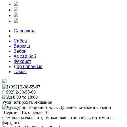
Сарсаҳфа
Хабарҳо
Сиёсат
Варзиш
Зебоӣ
Аз ҳар боб
Феҳрист
Дар бораи мо
Тамос
[+992] 2-38-55-67
[+992] 2-38-55-68
Аз 8:00 то 18:00
Рӯзи истироҳат, Якшанбе
Ҷумҳурии Тоҷикистон, ш. Душанбе, хиёбони Саъдии
Шерозӣ - 16, ошёнаи 10.
Сомонаи маҷаллаи ҳармоҳаи давлатии сиёсӣ, иҷтимоӣ ва
фарҳангӣ