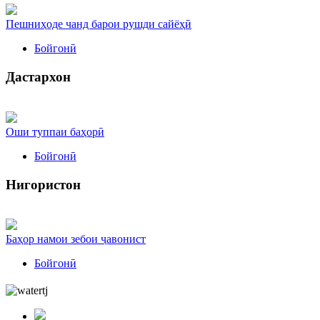
Пешниҳоде чанд барои рушди сайёҳӣ
Бойгонӣ
Дастархон
Оши туппаи баҳорӣ
Бойгонӣ
Нигористон
Баҳор намои зебои ҷавонист
Бойгонӣ