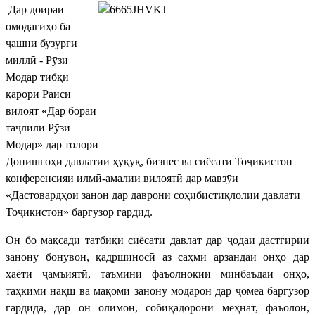
Дар доираи
омодагиҳо ба
ҷашни бузурги
миллӣ - Рӯзи
Модар тибқи
қарори Раиси
вилоят «Дар бораи
таҷлили Рӯзи
Модар» дар толори
Донишгоҳи давлатии ҳуқуқ, бизнес ва сиёсати Тоҷикистон
конференсияи илмӣ-амалии вилоятӣ дар мавзӯи
«Дастовардҳои занон дар даврони соҳибистиқлолии давлати
Тоҷикистон» баргузор гардид.
Он бо мақсади татбиқи сиёсати давлат дар ҷодаи дастгирии
занону бонувон, қадршиносӣ аз саҳми арзандаи онҳо дар
ҳаёти ҷамъиятӣ, таъмини фаъолнокии минбаъдаи онҳо,
таҳкими нақш ва мақоми занону модарон дар ҷомеа баргузор
гардида, дар он олимон, собиқадорони меҳнат, фаъолон,