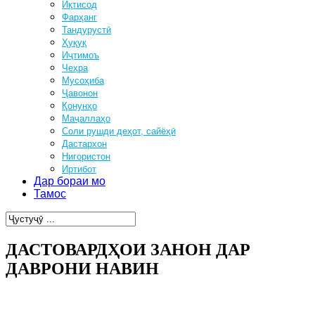
Иқтисод
Фарҳанг
Тандурустӣ
Ҳуқуқ
Иҷтимоъ
Чеҳра
Мусоҳиба
Ҷавонон
Қонунҳо
Маҷаллаҳо
Соли рушди деҳот, сайёҳӣ
Дастархон
Нигористон
Иртибот
Дар бораи мо
Тамос
ДАСТОВАРДҲОИ ЗАНОН ДАР
ДАВРОНИ НАВИН