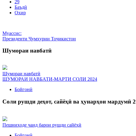
29
Баъдӣ
Охир
Муассис:
Президенти Ҷумҳурии Тоҷикистон
Шумораи навбатӣ
Шумораи навбатӣ
ШУМОРАИ НАВБАТИ-МАРТИ СОЛИ 2024
Бойгонӣ
Соли рушди деҳот, сайёҳӣ ва ҳунарҳои мардумӣ 2
Пешниҳоде чанд барои рушди сайёҳӣ
Бойгонӣ