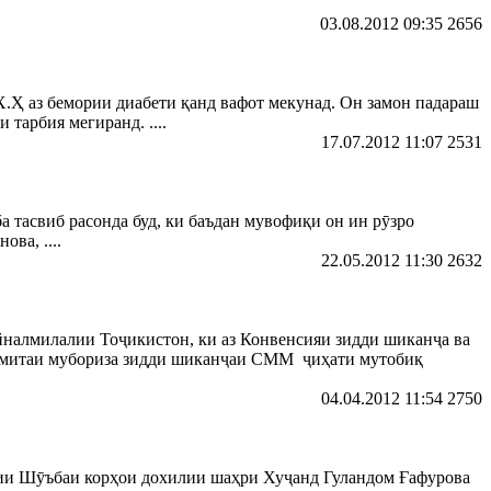
03.08.2012 09:35
2656
 аз бемории диабети қанд вафот мекунад. Он замон падараш
 тарбия мегиранд. ....
17.07.2012 11:07
2531
 тасвиб расонда буд, ки баъдан мувофиқи он ин рӯзро
ва, ....
22.05.2012 11:30
2632
йналмилалии Тоҷикистон, ки аз Конвенсияи зидди шиканҷа ва
Кумитаи мубориза зидди шиканҷаи СММ ҷиҳати мутобиқ
04.04.2012 11:54
2750
лии Шӯъбаи корҳои дохилии шаҳри Хуҷанд Гуландом Ғафурова