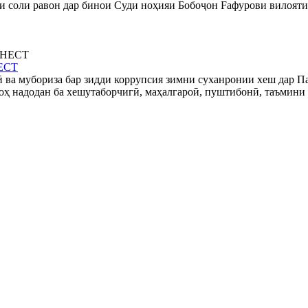
ри соли равон дар бинои Суди ноҳияи Бобоҷон Fафурови вилояти
ЕСТ
ва мубориза бар зидди коррупсия зимни суханронии хеш дар Пар
роҳ надодан ба хешутаборчигӣ, маҳалгароӣ, пуштибонӣ, таъмин