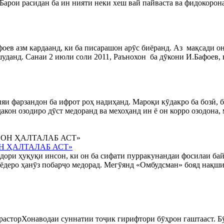
Барои расидан ба ин нияти неки хеш вай пайваста ва фидокорона
азм кардаанд, ки ба писарашон арӯс биёранд. Аз мақсади онҳо 
данд. Санаи 2 июли соли 2011, Раънохон ба дӯкони И.Бафоев, во
яи фарзандон ба ифрот роҳ надиҳанд. Мароқи кӯдакро ба бозӣ, б
дакон озодиро дӯст медоранд ва мехоҳанд ин ё он корро озодона, 
ОН ҲАЛТАЛАБ АСТ»
дори ҳуқуқи инсон, ки он ба сифати пурракунандаи фосилаи бай
ёдеро ҳанӯз побарҷо медорад. Мегӯянд «Омбудсман» бояд нақш
расторХонаводаи суннатии тоҷик гирифтори бӯҳрон гаштааст. Б