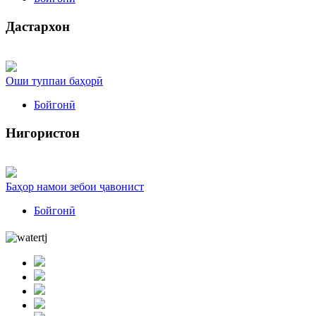
Дастархон
Оши туппаи баҳорӣ
Бойгонӣ
Нигористон
Баҳор намои зебои ҷавонист
Бойгонӣ