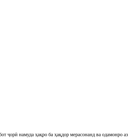
т ҷорӣ намуда ҳақро ба ҳақдор мерасонанд ва одамонро аз