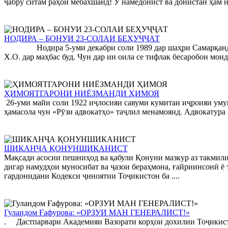
ҷабру ситам раҳоӣ мебахшанд! Ӯ намедонист ва донистан ҳам на
НОДИРА – БОНУИ 23-СОЛАИ БЕҲУҶҶАТ
Нодира 5-уми декабри соли 1989 дар шаҳри Самарқанди Ҷум
Х.О. дар маҳбас буд. Чун дар ин оила се тифлак бесаробон монд
ҲИМОЯТГАРОНИ НИЁЗМАНДИ ҲИМОЯ
26-уми майи соли 1922 иҷлосияи савуми кумитаи иҷроияи умум
ҳамасола чун «Рӯзи адвокатҳо» таҷлил менамоянд. Адвокатура в
ШИКАНҶА ҚОНУНШИКАНИСТ
Мақсади асосии пешниҳод ва қабули Қонуни мазкур аз такмил
дигар намудҳои муносибат ва ҷазои бераҳмона, ғайриинсонӣ
гардонидани Кодекси ҷиноятии Тоҷикистон ба ....
Гуландом Ғафурова: «ОРЗУИ МАН ГЕНЕРАЛИСТ!»
. Дастпарвари Академияи Вазорати корҳои дохилии Тоҷикист