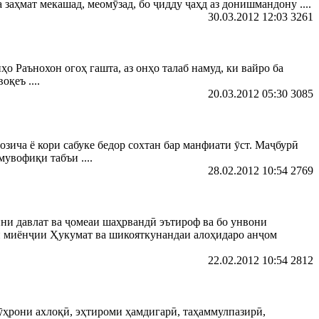
 заҳмат мекашад, меомӯзад, бо ҷидду ҷаҳд аз донишмандону ....
30.03.2012 12:03
3261
Раънохон огоҳ гашта, аз онҳо талаб намуд, ки вайро ба
қеъ ....
20.03.2012 05:30
3085
озича ё кори сабуке бедор сохтан бар манфиати ӯст. Маҷбурӣ
мувофиқи табъи ....
28.02.2012 10:54
2769
ни давлат ва ҷомеаи шаҳрвандӣ эътироф ва бо унвони
и миёнҷии Ҳукумат ва шикояткунандаи алоҳидаро анҷом
22.02.2012 10:54
2812
ӯҳрони ахлоқӣ, эҳтироми ҳамдигарӣ, таҳаммулпазирӣ,