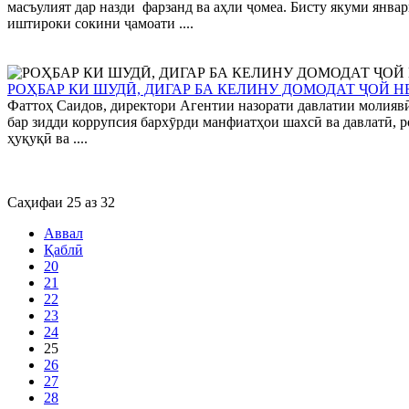
масъулият дар назди фарзанд ва аҳли ҷомеа. Бисту якуми янва
иштироки сокини ҷамоати ....
РОҲБАР КИ ШУДӢ, ДИГАР БА КЕЛИНУ ДОМОДАТ ҶОЙ Н
Фаттоҳ Саидов, директори Агентии назорати давлатии молиявӣ 
бар зидди коррупсия бархӯрди манфиатҳои шахсӣ ва давлатӣ, 
ҳуқуқӣ ва ....
Саҳифаи 25 аз 32
Аввал
Қаблӣ
20
21
22
23
24
25
26
27
28