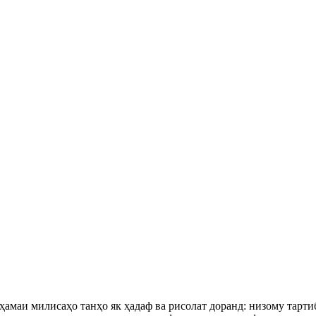
аи милисаҳо танҳо як ҳадаф ва рисолат доранд: низому тартибо