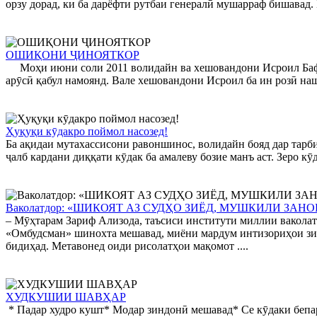
орзу дорад, ки ба дарёфти рутбаи генералӣ мушарраф бишавад. 
ОШИҚОНИ ҶИНОЯТКОР
Моҳи июни соли 2011 волидайн ва хешовандони Исроил Бафоев 
арӯсӣ қабул намоянд. Вале хешовандони Исроил ба ин розӣ нашу
Ҳуқуқи кӯдакро поймол насозед!
Ба ақидаи мутахассисони равоншинос, волидайн бояд дар тарби
ҷалб кардани диққати кӯдак ба амалеву бозие манъ аст. Зеро кӯ
Ваколатдор: «ШИКОЯТ АЗ СУДҲО ЗИЁД, МУШКИЛИ ЗАН
– Мӯҳтарам Зариф Ализода, таъсиси институти миллии ваколат
«Омбудсман» шинохта мешавад, миёни мардум интизориҳои зи
бидиҳад. Метавонед оиди рисолатҳои мақомот ....
ХУДКУШИИ ШАВҲАР
* Падар худро кушт* Модар зиндонӣ мешавад* Се кӯдаки бепа