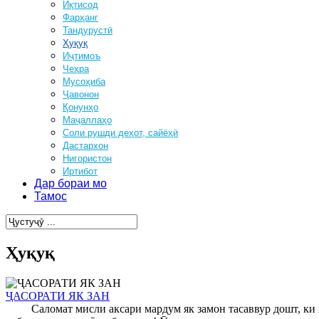
Иқтисод
Фарҳанг
Тандурустӣ
Ҳуқуқ
Иҷтимоъ
Чеҳра
Мусоҳиба
Ҷавонон
Қонунҳо
Маҷаллаҳо
Соли рушди деҳот, сайёҳӣ
Дастархон
Нигористон
Иртибот
Дар бораи мо
Тамос
Ҳуқуқ
ҶАСОРАТИ ЯК ЗАН
Саломат мисли аксари мардум як замон тасаввур дошт, ки ҳам