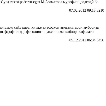
 Суғд таҳти раёсати судя М.Азаматова мурофиаи додгоҳӣ бо
07.02.2012 09:18
3210
лумон қайд кард, ки яке аз асосҳои авлавиятдори мубориза
и шаффофият дар фаъолияти шахсони мансабдор, кафолати
05.12.2011 06:34
3456