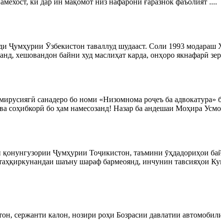
мехост, ки дар ин мақомот низ нафарони ғаразнок фаъолият ....
ҳурии Ӯзбекистон таваллуд шудааст. Соли 1993 модараш Х.Ҳ
анд, хешовандон байни худ маслиҳат карда, онҳоро якнафарӣ зери
ирусиягӣ санадеро бо номи «Низомнома роҷеъ ба адвокатура» ба
а соҳибкорӣ бо ҳам намесозанд! Назар ба андешаи Моҳира Усмоно
и қонунгузории Ҷумҳурии Тоҷикистон, таъмини ӯҳдадориҳои ба
 ё таҳқиркунандаи шаъну шараф бармеоянд, инчунин тавсияҳои 
он, сержанти калон, нозири роҳи Бозрасии давлатии автомоби