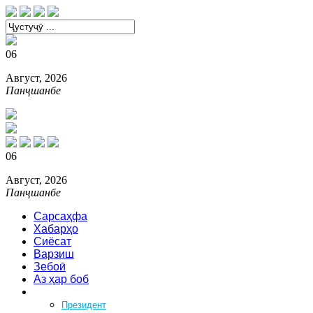
06
Август, 2026
Панҷшанбе
06
Август, 2026
Панҷшанбе
Сарсаҳфа
Хабарҳо
Сиёсат
Варзиш
Зебоӣ
Аз ҳар боб
Феҳрист
Президент