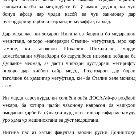
садоқати касбӣ ва меҳандӯстӣ ба ӯ имкон доданд, ки чун
бонуи афсар дар ҷодаи касбӣ ва чун зан-модар дар
рӯзгордориву тарбияи фарзандон муваффақ гардад.
Дар маҳаллае, ки хоҳарон Нигина ва Заррина бо модарашон
мезистанд, онҳоро «набераҳои Сталин» мегуфтанд, зеро ҳар
замоне, ки тағояшон Шохалил Шохалилов, марди
қоматбаланди мӯйлабдори бо сарулибоси низомии зебанда ба
Душанбе меомад, аз дасти ҷиянҳои дӯстдораш мегирифту
онҳоро дар хиёбон сайр медод. Роҳгузарон дар бораи
тағояшон ба ҳамдигар мегуфтанд, ки «ба Сталин хеле монанд
аст».
Ин марди сарсупурда, ки солиёни зиёд ДОСААФ-ро роҳбарӣ
мекард, ба хотири ҷалби ҷавонону наврасон ба машқҳои
омодагии ҳарбӣ ба гӯшаҳои дурдасти кишвар сафар менамуду
ӯро ҳама ҷо мешинохтанд ва дӯст медоштанд.
Нигина пас аз хатми факултаи забони русии Донишгоҳи