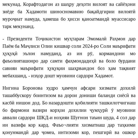
мекунад. Корафтодагон аз шаҳру деҳоти вилоят ва сайёҳони
зиёде ба Хадамоти шиносномавию бақайдгирии вилоятӣ
муроҷиат намуда, ҳамеша бо ҳисси қаноатмандӣ муассисаро
тарк мекунанд.
- Президенти Тоҷикистон муҳтарам Эмомалӣ Раҳмон дар
Паём ба Маҷлиси Олии кишвар соли 2024-ро Соли маърифати
ҳуқуқӣ эълон намуданд, аз ин рӯ, кормандони мо
фаъолияташонро дар самти фаҳмондадиҳӣ ва боло бурдани
савияи маърифати ҳуқуқии шаҳрвандон боз ҳам тақвият
мебахшанд, - изҳор дошт муовини сардори Хадамот.
Нигина Боронова худро ҳамчун афсари хизмати дохилӣ
ташаббускору боинтизом ва дорои дониши баланди сиёсӣ ва
касбӣ нишон дод. Бо назардошти қобилияти ташкилотчигиаш
бо фармони вазири корҳои дохилии ҷумҳурӣ ӯ муовини
аввали сардори ШКД-и ноҳияи Шуғнон таъин шуда, 4 сол дар
ин вазифа кор кард. Фаъо¬лияти хизматиаш дар таҳкими
қонунмандӣ дар ҷомеа, интизоми кор, пешгирӣ ва ошкор