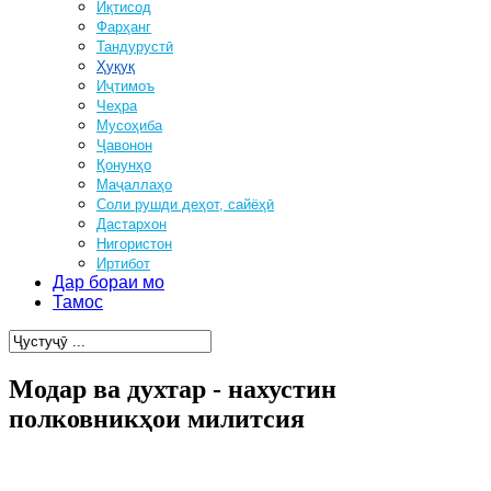
Иқтисод
Фарҳанг
Тандурустӣ
Ҳуқуқ
Иҷтимоъ
Чеҳра
Мусоҳиба
Ҷавонон
Қонунҳо
Маҷаллаҳо
Соли рушди деҳот, сайёҳӣ
Дастархон
Нигористон
Иртибот
Дар бораи мо
Тамос
Модар ва духтар - нахустин
полковникҳои милитсия