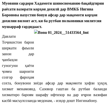
Муовини сардори Хадамоти шиносномавию бақайдгирии
раёсати вазорати корҳои дохилӣ дар ВМКБ Нигина
Боронова нахустин бонуи афсар дар мақомоти корҳои
дохилии вилоят аст, ки ба рутбаи полковники милитсия
мушарраф гардидааст.
Давлати
Тоҷикистон барои
ширкати фаъоли
занон дар
ҷанбаҳои
гуногуни ҳаёти
ҷомеа шароити
созгор фароҳам
сохта, бонувони зиёди афсар дар мақомоти ҳифзи ҳуқуқ
хизмат менамоянд. Сазовор гаштан ба рутбаи баланди
хизматиро бароям шарафу ифтихор ва дар иҷрои вазифаи
касбӣ масъулсозанда медонам, - изҳор дошт Нигинабону.