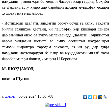
намудани ҷинояткорӣ бо медали Ҷасорат қадр гардид. Соҳиби
се фарзанд асту худро дар баробари афсари муваффақ модари
хушбахт низ мешуморад.
- Истиқлоли давлатӣ, зиндагии орому осуда ва сулҳу ваҳдати
миллӣ арзишҳое ҳастанд, ки пешрафти ҳар кишвари сайёра
дар заминаи онҳо ба вуқуъ мепайвандад. Давлати Тоҷикистон
барои зиндагии шоиста ва амну осоиштаи шаҳрвандон
тамоми шароитро фароҳам сохтааст, аз ин рӯ, дар ҳифз
намудани дастовардҳои беназир ва муқаддасоти миллӣ ҳама
баробар масъул бошем, - мегӯяд Н.Боронова.
М. ШОҲҶАМОЛ,
ноҳияи Шуғнон
06.02.2024 15:30
708
:.
ҲУҚУҚ