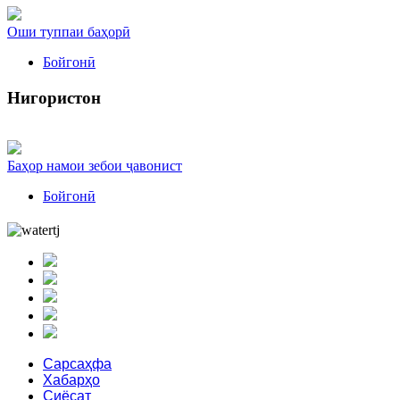
Оши туппаи баҳорӣ
Бойгонӣ
Нигористон
Баҳор намои зебои ҷавонист
Бойгонӣ
Сарсаҳфа
Хабарҳо
Сиёсат