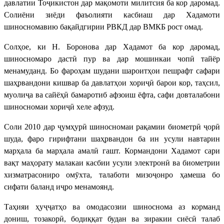
давлатии Тоҷикистон дар мақомоти милитсия ба кор даромад.
Солиёни зиёди фаъолияти касбиаш дар Хадамоти
шиносномавию бақайдгирии РВКД дар ВМКБ рост омад.
Солҳое, ки Н. Боронова дар Хадамот ба кор даромад,
шиносномаро дастӣ пур ва дар мошинкаи чопӣ тайёр
менамуданд. Бо фароҳам шудани шароитҳои пешрафт сафари
шаҳрвандони кишвар ба давлатҳои хориҷӣ барои кор, таҳсил,
муолиҷа ва сайёҳӣ бамаротиб афзоиш ёфта, сафи довталабони
шиносномаи хориҷӣ хеле афзуд.
Соли 2010 дар ҷумҳурӣ шиносномаи рақамии биометрӣ ҷорӣ
шуда, фаро гирифтани шаҳрвандон ба ин усули навтарин
марҳала ба марҳала амалӣ гашт. Кормандони Хадамот сари
вақт маҳорату малакаи касбии усули электронӣ ва биометрии
хизматрасониро омӯхта, талаботи мизоҷонро ҳамеша бо
сифати баланд иҷро менамоянд.
Таҳияи ҳуҷҷатҳо ва омодасозии шиноснома аз корманд
дониш, тозакорӣ, бодиққат будан ва зиракии сиёсӣ талаб