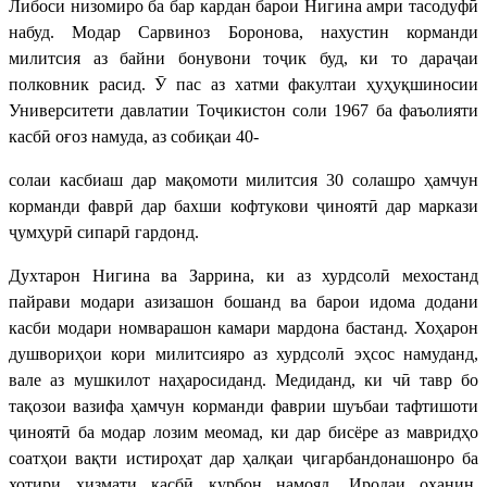
Либоси низомиро ба бар кардан барои Нигина амри тасодуфӣ
набуд. Модар Сарвиноз Боронова, нахустин корманди
милитсия аз байни бонувони тоҷик буд, ки то дараҷаи
полковник расид. Ӯ пас аз хатми факултаи ҳуҳуқшиносии
Университети давлатии Тоҷикистон соли 1967 ба фаъолияти
касбӣ оғоз намуда, аз собиқаи 40-
солаи касбиаш дар мақомоти милитсия 30 солашро ҳамчун
корманди фаврӣ дар бахши кофтукови ҷиноятӣ дар маркази
ҷумҳурӣ сипарӣ гардонд.
Духтарон Нигина ва Заррина, ки аз хурдсолӣ мехостанд
пайрави модари азизашон бошанд ва барои идома додани
касби модари номварашон камари мардона бастанд. Хоҳарон
душвориҳои кори милитсияро аз хурдсолӣ эҳсос намуданд,
вале аз мушкилот наҳаросиданд. Медиданд, ки чӣ тавр бо
тақозои вазифа ҳамчун корманди фаврии шуъбаи тафтишоти
ҷиноятӣ ба модар лозим меомад, ки дар бисёре аз мавридҳо
соатҳои вақти истироҳат дар ҳалқаи ҷигарбандонашонро ба
хотири хизмати касбӣ қурбон намояд. Иродаи оҳанин,