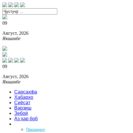
09
Август, 2026
Якшанбе
09
Август, 2026
Якшанбе
Сарсаҳфа
Хабарҳо
Сиёсат
Варзиш
Зебоӣ
Аз ҳар боб
Феҳрист
Президент