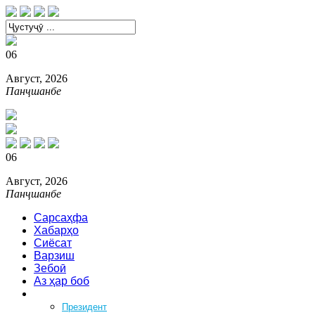
06
Август, 2026
Панҷшанбе
06
Август, 2026
Панҷшанбе
Сарсаҳфа
Хабарҳо
Сиёсат
Варзиш
Зебоӣ
Аз ҳар боб
Феҳрист
Президент