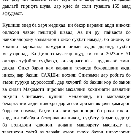
давлатӣ гирифта шуда, дар қиёс ба соли гузашта 155 адад
афзудааст.
Кӯшиши зиёд ба харҷ медиҳад, ки бекор кардани ақди никоҳи
оилаҳои ҷавон пешгирӣ шавад. Аз ин рӯ, пайваста бо
навхонадорону зодмандони онҳо суҳбат намуда, бо ононе, ки
хоҳиши пароканда намудани оилаи худро доранд, суҳбат
мегузаронад. Ба Дилноз муяссар шуд, ки соли 2023-юм 51
оиларо туфайли суҳбатҳо, таъсиррасонӣ аз ҷудошавӣ эмин
диҳад. Онҳо барои кам кардани теъдоди бекоршавии ақди
никоҳ дар бахши САҲШ-и ноҳияи Спитамен дар робита бо
аъзои гурӯҳи мурососозӣ, дар якҷоягӣ бо бахши кор бо занон
ва оилаи Мақомоти иҷроияи маҳаллии ҳокимияти давлатии
ноҳияи Спитамен, кӯшиш менамоянд, ки масъалаҳои
бекоркунии ақди никоҳро дар асоси аризаи якҷояи ҳамсарон
баррасӣ намуда, баҳси оилавии ҷавононро бо роҳи таҳлил
кардани сабабҳои бекоршавии никоҳ, суҳбату фаҳмондадиҳӣ
ба волидони ҷавонон, додани машварату маслиҳат ва
тавсияҳои ҳаётӣ аз тарафи аъзои гурӯҳ баҳри нигоҳдории