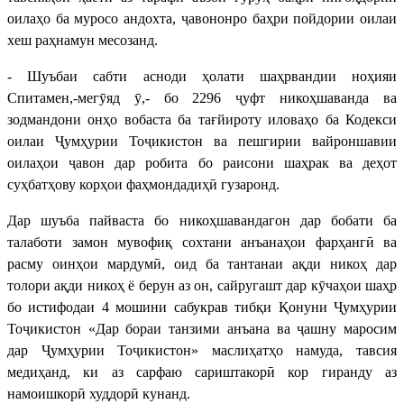
оилаҳо ба муросо андохта, ҷавононро баҳри пойдории оилаи
хеш раҳнамун месозанд.
- Шуъбаи сабти асноди ҳолати шаҳрвандии ноҳияи
Спитамен,-мегӯяд ӯ,- бо 2296 ҷуфт никоҳшаванда ва
зодмандони онҳо вобаста ба тағйироту иловаҳо ба Кодекси
оилаи Ҷумҳурии Тоҷикистон ва пешгирии вайроншавии
оилаҳои ҷавон дар робита бо раисони шаҳрак ва деҳот
суҳбатҳову корҳои фаҳмондадиҳӣ гузаронд.
Дар шуъба пайваста бо никоҳшавандагон дар бобати ба
талаботи замон мувофиқ сохтани анъанаҳои фарҳангӣ ва
расму оинҳои мардумӣ, оид ба тантанаи ақди никоҳ дар
толори ақди никоҳ ё берун аз он, сайругашт дар кӯчаҳои шаҳр
бо истифодаи 4 мошини сабукрав тибқи Қонуни Ҷумҳурии
Тоҷикистон «Дар бораи танзими анъана ва ҷашну маросим
дар Ҷумҳурии Тоҷикистон» маслиҳатҳо намуда, тавсия
медиҳанд, ки аз сарфаю сариштакорӣ кор гиранду аз
намоишкорӣ худдорӣ кунанд.