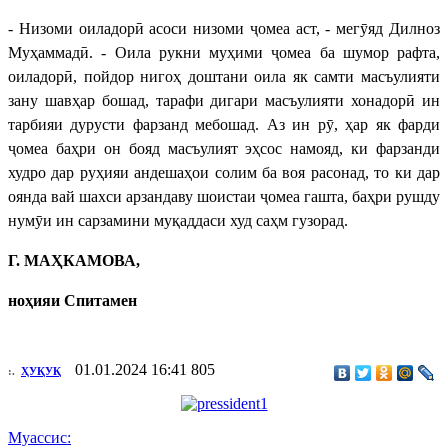
- Низоми оиладорӣ асоси низоми ҷомеа аст, - мегӯяд Дилноз
Муҳаммадӣ. - Оила рукни муҳими ҷомеа ба шумор рафта,
оиладорӣ, пойдор нигоҳ доштани оила як самти масъулияти
зану шавҳар бошад, тарафи дигари масъулияти хонадорӣ ин
тарбияи дурусти фарзанд мебошад. Аз ин рӯ, ҳар як фарди
ҷомеа баҳри он бояд масъулият эҳсос намояд, ки фарзанди
худро дар руҳияи андешаҳои солим ба воя расонад, то ки дар
оянда вай шахси арзандаву шоистаи ҷомеа гашта, баҳри рушду
нумӯи ин сарзамини муқаддаси худ саҳм гузорад.
Г. МАҲКАМОВА,
ноҳияи Спитамен
01.01.2024 16:41
805
:.
ҲУҚУҚ
Муассис: