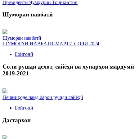
Президенти Ҷумҳурии Тоҷикистон
Шумораи навбатӣ
Шумораи навбатӣ
ШУМОРАИ НАВБАТИ-МАРТИ СОЛИ 2024
Бойгонӣ
Соли рушди деҳот, сайёҳӣ ва ҳунарҳои мардумӣ
2019-2021
Пешниҳоде чанд барои рушди сайёҳӣ
Бойгонӣ
Дастархон