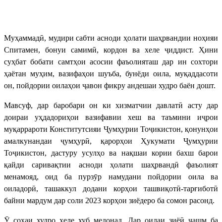
Муҳаммадӣ, мудири сабти асноди ҳолати шаҳрвандии ноҳияи
Спитамен, бонуи самимӣ, кордон ва хеле ҷиддист. Ҳини
суҳбат бобати самтҳои асосии фаъолияташ дар ин сохтори
ҳаётан муҳим, вазифаҳои шуъба, бунёди оила, муқаддасоти
он, пойдории оилаҳои ҷавон фикру андешаи худро баён дошт.
Мавсуф, дар баробари он ки хизматчии давлатӣ асту дар
доираи уҳдадориҳои вазифавии хеш ва таъмини иҷрои
муқаррароти Конститутсияи Ҷумҳурии Тоҷикистон, қонунҳои
амалкунандаи ҷумҳурӣ, қарорҳои Ҳукумати Ҷумҳурии
Тоҷикистон, дастуру усулҳо ва нақшаи кории бахш барои
қайди саривақтии асноди ҳолати шаҳрвандӣ фаъолият
менамояд, оид ба пурзӯр намудани пойдории оила ва
оиладорӣ, ташаккул додани корҳои ташвиқотӣ-тарғиботӣ
байни мардум дар соли 2023 корҳои зиёдеро ба сомон расонд.
Ӯ соҳаи худро хеле хуб медонад. Дар оилаи зиёӣ чашм ба