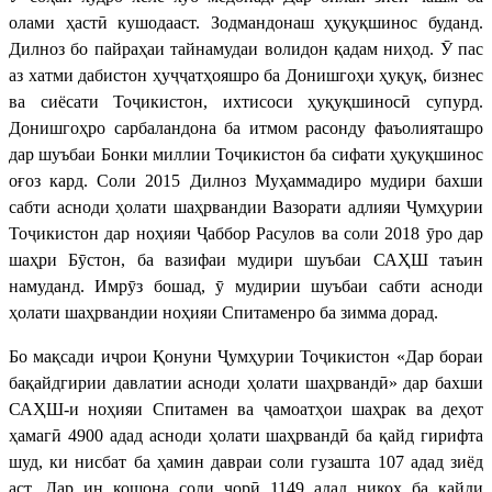
олами ҳастӣ кушодааст. Зодмандонаш ҳуқуқшинос буданд.
Дилноз бо пайраҳаи тайнамудаи волидон қадам ниҳод. Ӯ пас
аз хатми дабистон ҳуҷҷатҳояшро ба Донишгоҳи ҳуқуқ, бизнес
ва сиёсати Тоҷикистон, ихтисоси ҳуқуқшиносӣ супурд.
Донишгоҳро сарбаландона ба итмом расонду фаъолияташро
дар шуъбаи Бонки миллии Тоҷикистон ба сифати ҳуқуқшинос
оғоз кард. Соли 2015 Дилноз Муҳаммадиро мудири бахши
сабти асноди ҳолати шаҳрвандии Вазорати адлияи Ҷумҳурии
Тоҷикистон дар ноҳияи Ҷаббор Расулов ва соли 2018 ӯро дар
шаҳри Бӯстон, ба вазифаи мудири шуъбаи САҲШ таъин
намуданд. Имрӯз бошад, ӯ мудирии шуъбаи сабти асноди
ҳолати шаҳрвандии ноҳияи Спитаменро ба зимма дорад.
Бо мақсади иҷрои Қонуни Ҷумҳурии Тоҷикистон «Дар бораи
бақайдгирии давлатии асноди ҳолати шаҳрвандӣ» дар бахши
САҲШ-и ноҳияи Спитамен ва ҷамоатҳои шаҳрак ва деҳот
ҳамагӣ 4900 адад асноди ҳолати шаҳрвандӣ ба қайд гирифта
шуд, ки нисбат ба ҳамин давраи соли гузашта 107 адад зиёд
аст. Дар ин кошона соли ҷорӣ 1149 адад никоҳ ба қайди