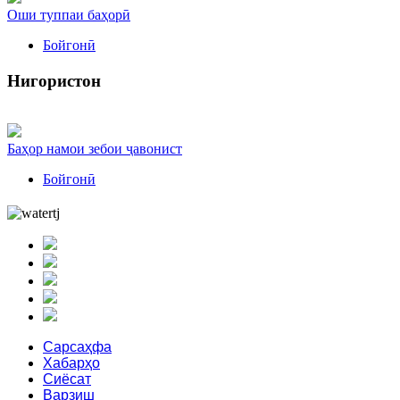
Оши туппаи баҳорӣ
Бойгонӣ
Нигористон
Баҳор намои зебои ҷавонист
Бойгонӣ
Сарсаҳфа
Хабарҳо
Сиёсат
Варзиш