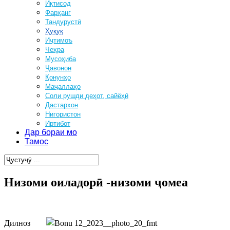
Иқтисод
Фарҳанг
Тандурустӣ
Ҳуқуқ
Иҷтимоъ
Чеҳра
Мусоҳиба
Ҷавонон
Қонунҳо
Маҷаллаҳо
Соли рушди деҳот, сайёҳӣ
Дастархон
Нигористон
Иртибот
Дар бораи мо
Тамос
Низоми оиладорӣ -низоми ҷомеа
Дилноз