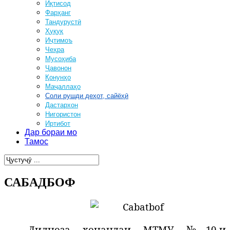
Иқтисод
Фарҳанг
Тандурустӣ
Ҳуқуқ
Иҷтимоъ
Чеҳра
Мусоҳиба
Ҷавонон
Қонунҳо
Маҷаллаҳо
Соли рушди деҳот, сайёҳӣ
Дастархон
Нигористон
Иртибот
Дар бораи мо
Тамос
САБАДБОФ
Дилноза хонандаи МТМУ №10-и