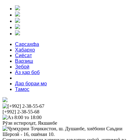
Сарсаҳфа
Хабарҳо
Сиёсат
Варзиш
Зебоӣ
Аз ҳар боб
Феҳрист
Дар бораи мо
Тамос
[+992] 2-38-55-67
[+992] 2-38-55-68
Аз 8:00 то 18:00
Рӯзи истироҳат, Якшанбе
Ҷумҳурии Тоҷикистон, ш. Душанбе, хиёбони Саъдии
Шерозӣ - 16, ошёнаи 10.
Сомонаи маҷаллаи ҳармоҳаи давлатии сиёсӣ, иҷтимоӣ ва