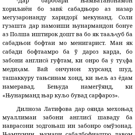
-Дар баробари њамватанонамон
хориљиён бо завќ сабадњоро аз назар
мегузаронанду харидорї мекунанд. Соли
гузашта дар намоиши њунармандон бонуе
аз Полша иштирок дошт ва бо як тааљ
уб ба
ҷ
сабадњои бофтаи мо менигарист. Ман як
сабади бофтаамро ба ў дароз карда, бо
забони англис
гуфтам, ки онро ба
ту
фа
ӣ
ӯ
ҳ
меди
ам. Вай ончунон хурсанд шуд,
ҳ
ташаккуру тањсинам хонд, ки њељ аз ёдам
намеравад. Бењуда намегўянд, ки
«Њунарманд њар куљо бувад сарфароз».
Дилноза Латифова дар оянда мехоњад
муаллимаи забони англисї шаваду ба
наврасони зодгоњаш ин забонро омўзонад.
Њамчунин, њунари сабадбофиашро давом