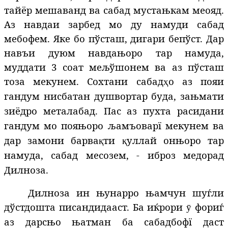
тайёр мешаванд ва сабад мустањкам меояд.
Аз навдаи зарбед мо ду намуди сабад
мебофем. Яке бо пўсташ, дигари бепўст. Дар
навъи дуюм навдањоро тар намуда,
муддати 3 соат мељўшонем ва аз пўсташ
тоза мекунем. Сохтани сабад
о аз пояи
ҳ
гандум нисбатан душвортар буда, зањмати
зиёдро металабад. Пас аз пухта расидани
гандум мо пояњоро љамъоварї мекунем ва
дар замони барва
ти
уллай онњоро тар
қ
қ
намуда, сабад месозем, - иброз медорад
Дилноза.
Дилноза ин њунарро њамчун шуѓли
дўстдошта писандидааст. Ба иќрори
фориѓ
ӯ
аз дарсњо њатман ба сабадбофї даст