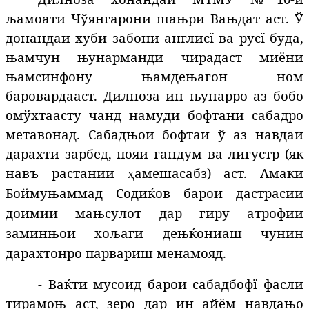
љамоати Чўянгарони шањри Вањдат аст. Ў
донандаи хуби забони англисї ва русї буда,
њамчун њунарманди чирадаст миёни
њамсинфону њамдењагон ном
баровардааст. Дилноза ин њунарро аз бобо
омўхтаасту чанд намуди бофтани сабадро
метавонад. Сабадњои бофтаи ў аз навдаи
дарахти зарбед, пояи гандум ва лигустр (як
навъ растании
амешасабз) аст. Амаки
ҳ
Боймуњаммад Содиќов барои дастрасии
доимии мањсулот дар гиру атрофии
заминњои хољаги дењќониаш чунин
дарахтонро парвариш менамояд.
- Ваќти мусоид барои сабадбофї фасли
тирамоњ аст, зеро дар ин айём навдањо