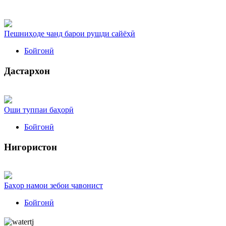
Пешниҳоде чанд барои рушди сайёҳӣ
Бойгонӣ
Дастархон
Оши туппаи баҳорӣ
Бойгонӣ
Нигористон
Баҳор намои зебои ҷавонист
Бойгонӣ