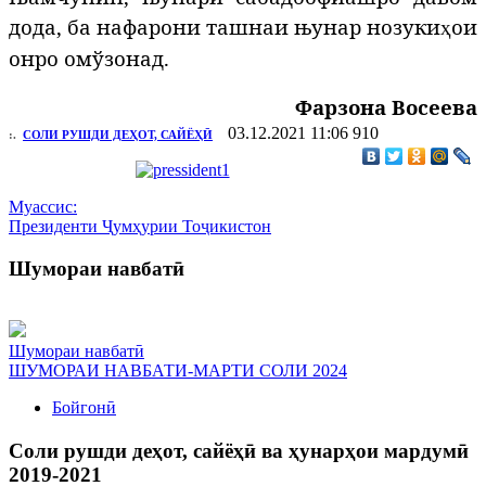
дода, ба нафарони ташнаи њунар нозуки
ои
ҳ
онро омўзонад.
Фарзона Восеева
03.12.2021 11:06
910
:.
СОЛИ РУШДИ ДЕҲОТ, САЙЁҲӢ
Муассис:
Президенти Ҷумҳурии Тоҷикистон
Шумораи навбатӣ
Шумораи навбатӣ
ШУМОРАИ НАВБАТИ-МАРТИ СОЛИ 2024
Бойгонӣ
Соли рушди деҳот, сайёҳӣ ва ҳунарҳои мардумӣ
2019-2021