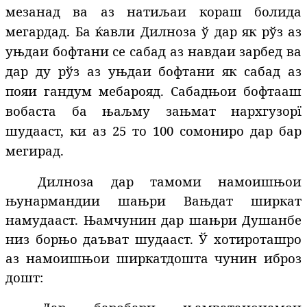
мезанад ва аз натиљаи кораш болида
мегардад. Ба ќавли Дилноза ў дар як рўз аз
уњдаи бофтани се сабад аз навдаи зарбед ва
дар ду рўз аз уњдаи бофтани як сабад аз
пояи гандум мебарояд. Сабадњои бофтааш
вобаста ба њаљму зањмат нархгузорї
шудааст, ки аз 25 то 100 сомониро дар бар
мегирад.
Дилноза дар тамоми намоишњои
њунармандии шањри Вањдат ширкат
намудааст. Њамчунин дар шањри Душанбе
низ борњо даъват шудааст. Ў хотироташро
аз намоишњои ширкатдошта чунин иброз
дошт: