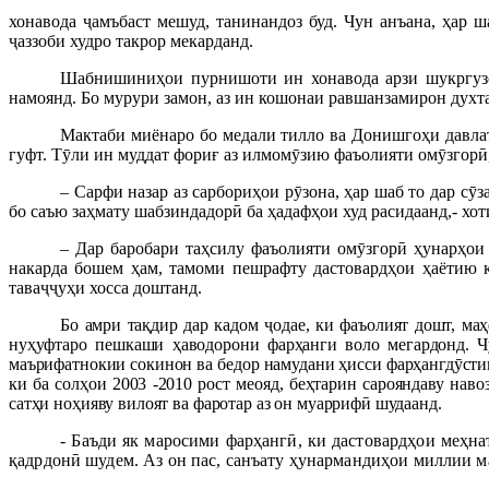
хонавода ҷамъбаст мешуд, танинандоз буд. Чун анъана, ҳар 
ҷаззоби худро такрор мекарданд.
Шабнишиниҳои пурнишоти ин хонавода арзи шукргузор
намоянд. Бо мурури замон, аз ин кошонаи равшанзамирон духт
Мактаби миёнаро бо медали тилло ва Донишгоҳи давлат
гуфт. Тӯли ин муддат фориғ аз илмомӯзию фаъолияти омӯзгорӣ
– Сарфи назар аз сарбориҳои рӯзона, ҳар шаб то дар сӯ
бо саъю заҳмату шабзиндадорӣ ба ҳадафҳои худ расидаанд,- хо
– Дар баробари таҳсилу фаъолияти омӯзгорӣ ҳунарҳо
накарда бошем ҳам, тамоми пешрафту дастовардҳои ҳаётию 
таваҷҷуҳи хосса доштанд.
Бо амри тақдир дар кадом ҷодае, ки фаъолият дошт, маҳ
нуҳуфтаро пешкаши ҳаводорони фарҳанги воло мегардонд. Ч
маърифатнокии сокинон ва бедор намудани ҳисси фарҳангдӯст
ки ба солҳои 2003 -2010 рост меояд, беҳтарин сарояндаву нав
сатҳи ноҳияву вилоят ва фаротар аз он муаррифӣ шудаанд.
- Баъди як маросими фарҳангӣ, ки дастовардҳои меҳн
қадрдонӣ шудем. Аз он пас, санъату ҳунармандиҳои миллии 