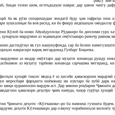
рақсу зам-
шаб, баъди ғизои шом, истеъдодҳои наврас дар ҳавои чангу да
ӣ ба як рӯзи сипаришудаи зиндагӣ буду ҳам тафреҳи пеш аз 
ари хушсалиқае ба воя расид, ки бо фикру андешаҳои ояндасозу
ии Кӯлоб ба номи Абуабдуллоҳи Рӯдакиро бо дипломи сурх хатм
, ҳунарҳои мардумии аз зодмандон омӯхтаашро ривоҷу равнақ м
занию дастидӯзҳо як гул нашукуфонда, сар ба болин намегузошт
тираҳои наврасиро варақ мегардонад Гулбарг Боқиева.
и мардумии аз модар омӯхтаро дар муҳити хонавода рушду инк
касбиамон аз муҳиту тарбияи хонавода сарчашма мегиранд, ки
филҳои ҳунарӣ таъсис медод ё аз ҳисоби ҳаваскорони мардумӣ г
ун меросбари фарҳанги ниёконаш ин нуктаро ба хубӣ дарк на
ию завқи худшиносии мардум аст. Дар замони роҳбарии Ҷамоати 
озандагони ҳаваскори деҳотро ҷамъ намуда, чаҳор гурӯҳи ҳунарӣ
атии Ҷамоати деҳоти «Кӯлчашма»-ро ба намоиш гузошта будем
мардуми деҳоти Кӯлчашмаро дар озмуну чорабиниҳои вилояту 