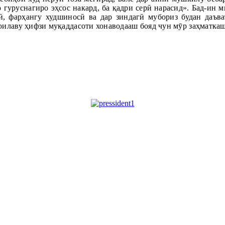
 гуруснагиро эҳсос накард, ба қадри серӣ нарасид». Бад-ин м
 фарҳангу худшиносӣ ва дар зиндагӣ мубориз будан даъва
оилаву ҳифзи муқаддасоти хонаводааш бояд чун мӯр заҳматкаш