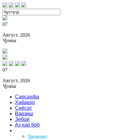
07
Август, 2026
Ҷумъа
07
Август, 2026
Ҷумъа
Сарсаҳфа
Хабарҳо
Сиёсат
Варзиш
Зебоӣ
Аз ҳар боб
Феҳрист
Президент