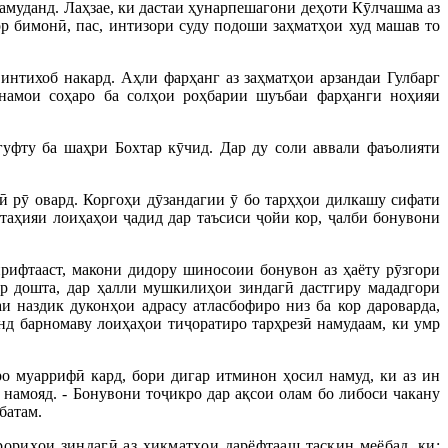
амуданд. Лаҳзае, ки дастаи ҳунарпешагони деҳоти Кӯлчашма аз
ор бимонӣ, пас, интизори суду подоши заҳматҳои худ машав то
интихоб накард. Аҳли фарҳанг аз заҳматҳои арзандаи Гулбарг
унамои соҳаро ба солҳои роҳбарии шуъбаи фарҳанги ноҳияи
уфту ба шаҳри Бохтар кӯчид. Дар ду соли аввали фаъолияти
ӣ рӯ овард. Коргоҳи дӯзандагии ӯ бо тарҳҳои дилкашу сифати
 таҳияи лоиҳаҳои ҷадид дар таъсиси ҷойи кор, ҷалби бонувони
гирифтааст, макони дидору шиносоии бонувон аз ҳаёту рӯзгори
ор дошта, дар ҳалли мушкилиҳои зиндагӣ дастгиру мададгори
и наздик дуконҳои адрасу атласбофиро низ ба кор дароварда,
нд барномаву лоиҳаҳои тиҷоратиро тарҳрезӣ намудаам, ки умр
о муаррифӣ кард, бори дигар итминон ҳосил намуд, ки аз ин
 намояд. - Бонувони тоҷикро дар ақсои олам бо либоси чакану
батам.
рориҳои зиндагӣ аз ҳикматҳои дарёфтааш таскин меёбад, ки: