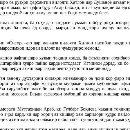
моро ба рӯзҳои фарҳангии вилояти Хатлон дар Душанбе даъват н
рам омад, ки гуфта буд: «Агар бихоҳӣ, ки аз худ нақше ба ёдг
дар ин дунё танҳо илму амали нек боқӣ мемонаду бас».
ат дониста, ба гоҳе дар зиндагӣ луқмаи тайёру роҳи осонро 
 ноҳия ба некӣ ёд оварда, марҳилаи мондагори рушду нашъ
ии «Ситора»-ро дар маркази вилояти Хатлон насибаи тақдир г
у маросимҳои идонаи вилоят ва ҷумҳуриро мемонд.
 канор рафтанашро ҳукми тақдир хонда, ба фаъолияти соҳибкор
уштариёни худро пайдо карда истодааст. Итминон дорад, ки бо
дар берун аз кишвар саҳми бештар гузошта метавонад.
 тан занону духтарони оилаҳои ниёзманд­ро ба ҷойи кор фаро 
и фориғ аз кор атрофи мавзӯъҳои мубрами ҷомеа мубодилаи афк
зи сарулибоси мактабӣ ва абзори занона маҳдуд нашуда, оянда
аъмин месозем. Баъди сафарҳои омӯзишӣ аз хориҷи кишвар якча
морати Муттаҳидаи Араб, ки Гулбарг Боқиева чакани тоҷикир
 эҷод кард, ки дар хориҷ аз кишвар ҳам харидори худро пайдо
оҷик аз ин матоъҳои оламгир набошад? - суолгузорӣ дошт ҳамсуҳ
ёбиҳои худ неруи тоза мегирад, вале дар айни мушкилу беба