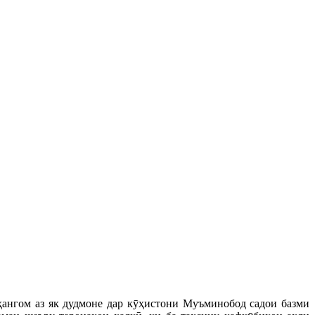
ангом аз як дудмоне дар кӯҳистони Муъминобод садои базми