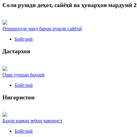
Соли рушди деҳот, сайёҳӣ ва ҳунарҳои мардумӣ 2
Пешниҳоде чанд барои рушди сайёҳӣ
Бойгонӣ
Дастархон
Оши туппаи баҳорӣ
Бойгонӣ
Нигористон
Баҳор намои зебои ҷавонист
Бойгонӣ