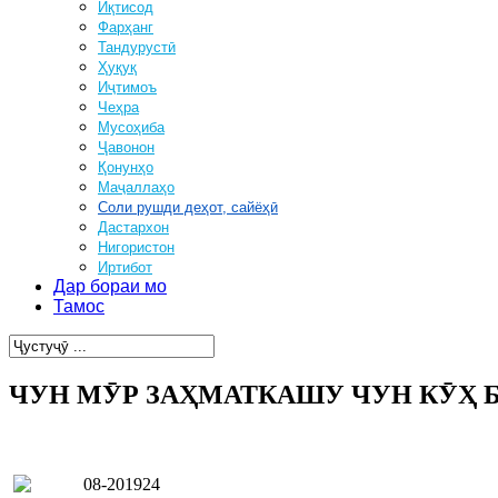
Иқтисод
Фарҳанг
Тандурустӣ
Ҳуқуқ
Иҷтимоъ
Чеҳра
Мусоҳиба
Ҷавонон
Қонунҳо
Маҷаллаҳо
Соли рушди деҳот, сайёҳӣ
Дастархон
Нигористон
Иртибот
Дар бораи мо
Тамос
ЧУН МӮР ЗАҲМАТКАШУ ЧУН КӮҲ 