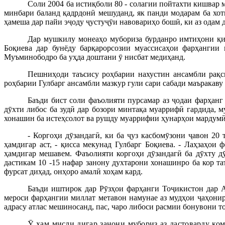
Соли 2004 ба истиқболи 80 - солагии пойтахти кишвар 
минбари баланд қадрдонӣ мешуданд, як панди модарам ба хоти
ҳамеша дар пайи эҷоду ҷустуҷӯи навовариҳо бошӣ, ки аз одам 
Дар мушкилу монеаҳо мубориза бурданро имтиҳони қисм
Боқиева дар бунёду барқарорсозии муассисаҳои фарҳангии
Муъминобод­ро ба уҳда доштани ӯ нисбат медиҳанд.
Пешниҳоди таъсису роҳбарии нахустин ансамбли рақс
роҳбарии Гулбарг ансамбли мазкур гули сари сабади маъракав
Баъди бист соли фаъолияти пурсамар аз ҷодаи фарҳанг
дӯхти либос ба зудӣ дар бозори минтақа муаррифӣ гардида, м
хонашин ба истеҳсолот ва рушду муаррифии ҳунарҳои мардумӣ 
- Коргоҳи дӯзандагӣ, ки ба ҷуз касбомӯзони ҷавон 20
ҳамдигар аст, - қисса мекунад Гулбарг Боқиева. - Лаҳзаҳо
ҳамдигар мешавем. Фаъолияти коргоҳи дӯзандагӣ ба дӯхту дӯ
дастикам 10 -15 нафар занону духтарони хонашинро ба кор т
фурсат диҳад, онҳоро амалӣ хоҳам кард.
Баъди иштирок дар Рӯзҳои фарҳанги Тоҷикистон дар А
мероси фарҳангии миллат метавон намунае аз мудҳои ҷаҳониро
адрасу атлас мешиносанд, пас, чаро либоси расмии бонувони т
Ӯ ҳам мисли дигар занони мубориз аз дастоварду ком