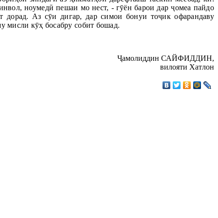
инвол, ноумедӣ пешаи мо нест, - гӯён барои дар ҷомеа пайдо
т дорад. Аз сӯи дигар, дар симои бонуи тоҷик офарандаву
у мисли кӯҳ босабру собит бошад.
Ҷамолиддин САЙФИДДИН,
вилояти Хатлон