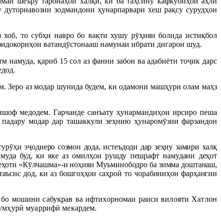
замаи шеъру таронаҳои халқӣ, ки ба таҳсину кафкӯбиҳои аҳли
фу дуторнавозии зодмандони ҳунарпарвари хеш рақсу cурудҳои
хоб, то субҳи навро бо вақти хушу рӯҳияи болида истиқбол
 фидокориҳои ватандӯстонааш намунаи ибрати дигарон шуд.
 намуда, қариб 15 сол аз фанни забон ва адабиёти тоҷик дарс
едод.
ем. Зеро аз модар шунида будем, ки одамони машҳури олам маҳз
ишоф медодем. Гарчанде санъату ҳунармандиҳои ирсиро пеша
 падару модар дар ташаккули зеҳнию ҳунаромӯзии фарзандон
урӯҳи эҷодиеро соз­мон дода, истеъдоди дар зеҳну замири халқ
муда буд, ки яке аз омилҳои рушду пешрафт намудани деҳот
деҳоти «Кӯлчашма»-и ноҳияи Муъминободро ба зимма доштанаш,
 таъсис дод, ки аз бошгоҳҳои саҳроӣ то чорабиниҳои фарҳангии
, бо мошини сабукрав ва ифтихорномаи раиси вилояти Хатлон
ҷумҳурӣ муаррифӣ мекардем.