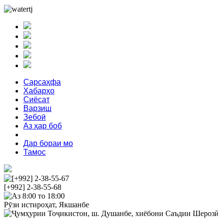
Сарсаҳфа
Хабарҳо
Сиёсат
Варзиш
Зебоӣ
Аз ҳар боб
Феҳрист
Дар бораи мо
Тамос
[+992] 2-38-55-67
[+992] 2-38-55-68
Аз 8:00 то 18:00
Рӯзи истироҳат, Якшанбе
Ҷумҳурии Тоҷикистон, ш. Душанбе, хиёбони Саъдии Шерозӣ 