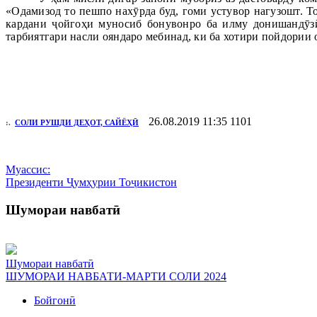
«Одамизод то пешпо нахӯрда буд, гоми устувор нагузошт. То
кардани ҷойгоҳи муносиб бонувонро ба илму донишандӯзӣ,
тарбиятгари насли ояндаро мебинад, ки ба хотири пойдории 
26.08.2019 11:35
1101
:.
СОЛИ РУШДИ ДЕҲОТ, САЙЁҲӢ
Муассис:
Президенти Ҷумҳурии Тоҷикистон
Шумораи навбатӣ
Шумораи навбатӣ
ШУМОРАИ НАВБАТИ-МАРТИ СОЛИ 2024
Бойгонӣ