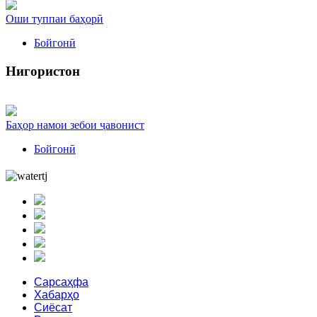
Оши туппаи баҳорӣ
Бойгонӣ
Нигористон
Баҳор намои зебои ҷавонист
Бойгонӣ
Сарсаҳфа
Хабарҳо
Сиёсат