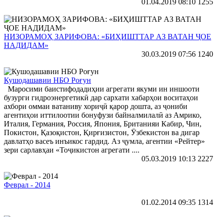
01.04.2019 08:10
1255
НИЗОРАМОҲ ЗАРИФОВА: «БИҲИШТТАР АЗ ВАТАН ҶОЕ
НАДИДАМ»
30.03.2019 07:56
1240
Кушодашавии НБО Роғун
Маросими баистифодадиҳии агрегати якуми ин иншооти
бузурги гидроэнергетикӣ дар сархати хабарҳои воситаҳои
ахбори оммаи ватаниву хориҷӣ қарор дошта, аз ҷониби
агентиҳои иттилоотии бонуфузи байналмилалӣ аз Амрико,
Италия, Германия, Россия, Япония, Британияи Кабир, Чин,
Покистон, Қазоқистон, Қирғизистон, Ӯзбекистон ва дигар
давлатҳо васеъ инъикос гардид. Аз ҷумла, агентии «Рейтер»
зери сарлавҳаи «Тоҷикистон агрегати ....
05.03.2019 10:13
2227
Феврал - 2014
01.02.2014 09:35
1314