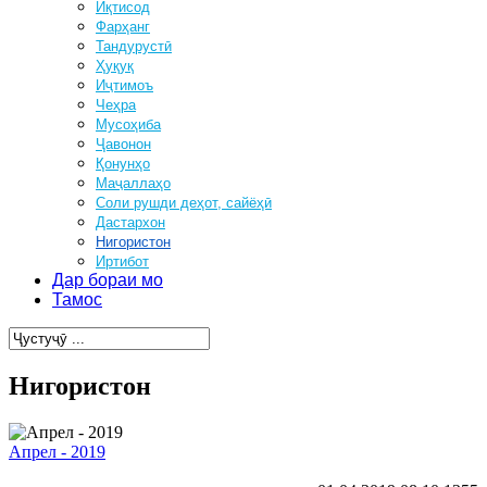
Иқтисод
Фарҳанг
Тандурустӣ
Ҳуқуқ
Иҷтимоъ
Чеҳра
Мусоҳиба
Ҷавонон
Қонунҳо
Маҷаллаҳо
Соли рушди деҳот, сайёҳӣ
Дастархон
Нигористон
Иртибот
Дар бораи мо
Тамос
Нигористон
Апрел - 2019