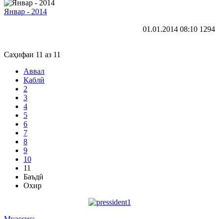
Январ - 2014
01.01.2014 08:10
1294
Саҳифаи 11 аз 11
Аввал
Қаблӣ
2
3
4
5
6
7
8
9
10
11
Баъдӣ
Охир
Муассис: