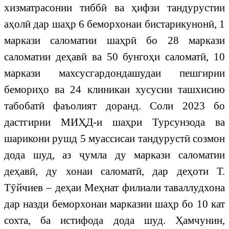
хизматрасонии тиббӣ ва ҳифзи тандурустии
аҳолӣ дар шаҳр 6 беморхонаи бистарикунонӣ, 1
маркази саломатии шаҳрӣ бо 28 маркази
саломатии деҳавӣ ва 50 бунгоҳи саломатӣ, 10
маркази махсусгардондашудаи пешгирии
бемориҳо ва 24 клиникаи хусусии ташхисию
табобатӣ фаъолият доранд. Соли 2023 бо
дастгирии МИҲД-и шаҳри Турсунзода ва
шарикони рушд 5 муассисаи тандурустӣ созмон
дода шуд, аз ҷумла ду маркази саломатии
деҳавӣ, ду хонаи саломатӣ, дар деҳоти Т.
Тӯйчиев – деҳаи Меҳнат филиали таваллудхона
дар назди беморхонаи марказии шаҳр бо 10 кат
сохта, ба истифода дода шуд. Ҳамчунин,