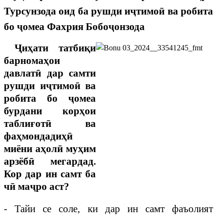
Турсунзода оид ба рушди иҷтимоӣ ва робита
бо ҷомеа Фахрия Бобоҷонзода
Ҷиҳати татбиқи
барномаҳои
давлатӣ дар самти
рушди иҷтимоӣ ва
робита бо ҷомеа
бурдани корҳои
таблиғотӣ ва
фаҳмондадиҳӣ
миёни аҳолӣ муҳим
арзёбӣ мегардад.
Кор дар ин самт ба
чӣ маҷро аст?
-
Тайи се соле, ки дар ин самт фаъолият