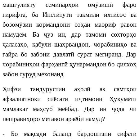
машғулияту семинарҳои омӯзишӣ фаро
гирифта, ба Институти такмили ихтисос ва
бозомӯзии кормандони соҳаи маориф равон
намудем. Ба ҷуз ин, дар тамоми сохторҳо
ҷаласаҳо, қабули шаҳрвандон, чорабиниҳо ва
ғайра бо забони давлатӣ сурат мегиранд. Дар
чорабиниҳои фарҳангӣ ҳунармандон бо дилхоҳ
забон суруд мехонанд.
Ҳифзи тандурустии аҳолӣ аз самтҳои
афзалиятноки сиёсати иҷтимоии Ҳукумати
мамлакат маҳсуб меёбад. Дар ин ҷода чӣ
пешравиҳоро метавон арзёбӣ намуд?
- Бо мақсади баланд бардоштани сифати