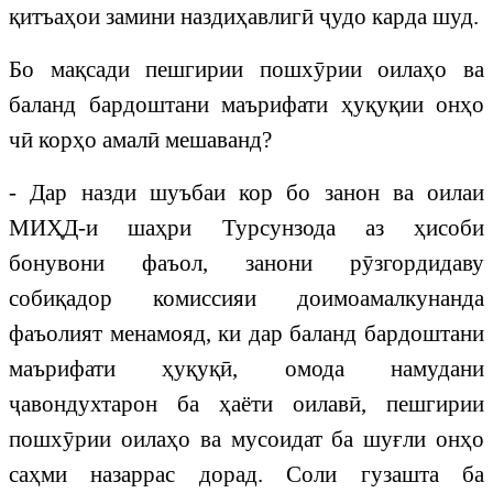
қитъаҳои замини наздиҳавлигӣ ҷудо карда шуд.
Бо мақсади пешгирии пошхӯрии оилаҳо ва
баланд бардоштани маърифати ҳуқуқии онҳо
чӣ корҳо амалӣ мешаванд?
- Дар назди шуъбаи кор бо занон ва оилаи
МИҲД-и шаҳри Турсунзода аз ҳисоби
бонувони фаъол, занони рӯзгордидаву
собиқадор комиссияи доимоамалкунанда
фаъолият менамояд, ки дар баланд бардоштани
маърифати ҳуқуқӣ, омода намудани
ҷавондухтарон ба ҳаёти оилавӣ, пешгирии
пошхӯрии оилаҳо ва мусоидат ба шуғли онҳо
саҳми назаррас дорад. Соли гузашта ба