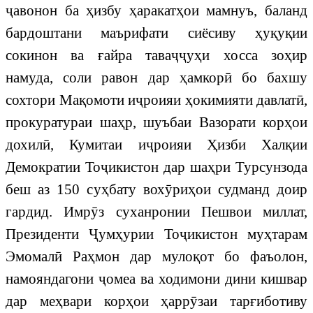
ҷавонон ба ҳизбу ҳаракатҳои мамнуъ, баланд
бардоштани маърифати сиёсиву ҳуқуқии
сокинон ва ғайра таваҷҷуҳи хосса зоҳир
намуда, соли равон дар ҳамкорӣ бо бахшу
сохтори Мақомоти иҷроияи ҳокимияти давлатӣ,
прокуратураи шаҳр, шуъбаи Вазорати корҳои
дохилӣ, Кумитаи иҷроияи Ҳизби Халқии
Демократии Тоҷикистон дар шаҳри Турсунзода
беш аз 150 суҳбату вохӯриҳои судманд доир
гардид. Имрӯз суханронии Пешвои миллат,
Президенти Ҷумҳурии Тоҷикистон муҳтарам
Эмомалӣ Раҳмон дар мулоқот бо фаъолон,
намояндагони ҷомеа ва ходимони дини кишвар
дар меҳвари корҳои ҳаррӯзаи тарғиботиву