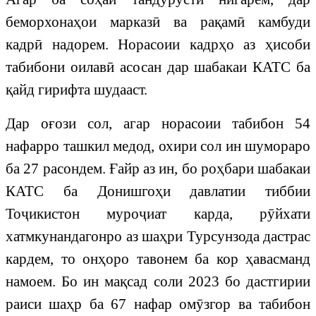
беморхонаҳои марказӣ ва рақамӣ камбуди
кадрӣ надорем. Норасоии кадрҳо аз ҳисоби
табибони оилавӣ асосан дар шабакаи КАТС ба
қайд гирифта шудааст.
Дар оғози сол, агар норасоии табибон 54
нафарро ташкил медод, охири сол ин шумораро
ба 27 расондем. Ғайр аз ин, бо роҳбари шабакаи
КАТС ба Донишгоҳи давлатии тиббии
Тоҷикистон муроҷиат карда, рӯйхати
хатмкунандагонро аз шаҳри Турсунзода дастрас
кардем, то онҳоро тавонем ба кор ҳавасманд
намоем. Бо ин мақсад соли 2023 бо дастгирии
раиси шаҳр ба 67 нафар омӯзгор ва табибон