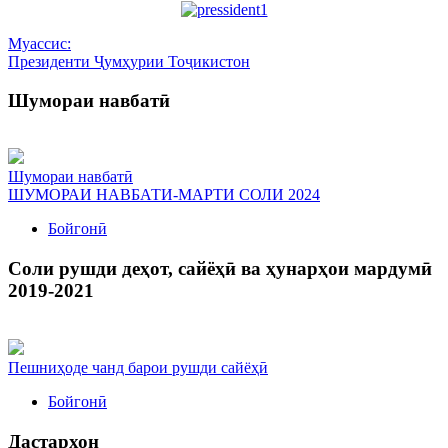
Муассис:
Президенти Ҷумҳурии Тоҷикистон
Шумораи навбатӣ
Шумораи навбатӣ
ШУМОРАИ НАВБАТИ-МАРТИ СОЛИ 2024
Бойгонӣ
Соли рушди деҳот, сайёҳӣ ва ҳунарҳои мардумӣ
2019-2021
Пешниҳоде чанд барои рушди сайёҳӣ
Бойгонӣ
Дастархон