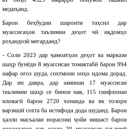
медиҳанд.
Барои беҳбудии шароити таҳсил дар
муассисаҳои таълимии деҳот чӣ иқдомҳо
роҳандозӣ мегарданд?
- Соли 2023 дар ҷамоатҳои деҳот ва маркази
шаҳр бунёди 8 муассисаи томактабӣ барои 994
нафар оғоз шуда, сохтмони онҳо идома дорад.
Дар ин давра, дар заминаи 17 муассисаи
таълимии шаҳр се бинои нав, 115 синфхонаи
иловагӣ барои 2720 хонанда ва як толори
варзишӣ сохта ба истифода дода шуданд. Барои
ҳалли масъалаи норасоии ҷойи нишаст барои
хонандагон дар назди 20 муассисаи таълимӣ