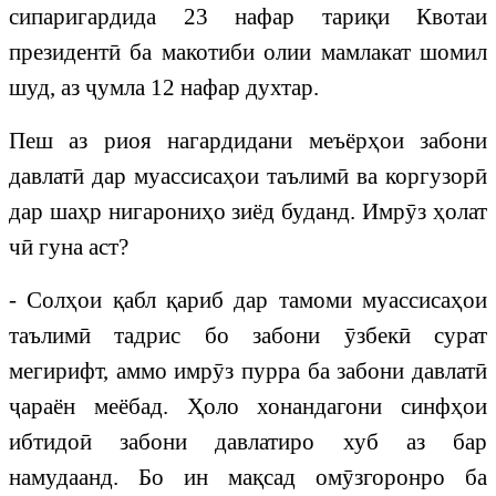
сипаригардида 23 нафар тариқи Квотаи
президентӣ ба макотиби олии мамлакат шомил
шуд, аз ҷумла 12 нафар духтар.
Пеш аз риоя нагардидани меъёрҳои забони
давлатӣ дар муассисаҳои таълимӣ ва коргузорӣ
дар шаҳр нигарониҳо зиёд буданд. Имрӯз ҳолат
чӣ гуна аст?
- Солҳои қабл қариб дар тамоми муассисаҳои
таълимӣ тадрис бо забони ӯзбекӣ сурат
мегирифт, аммо имрӯз пурра ба забони давлатӣ
ҷараён меёбад. Ҳоло хонандагони синфҳои
ибтидоӣ забони давлатиро хуб аз бар
намудаанд. Бо ин мақсад омӯзгоронро ба