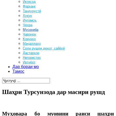
Иқтисод
Фарҳанг
Тандурустӣ
Ҳуқуқ
Иҷтимоъ
Чеҳра
Мусоҳиба
Ҷавонон
Қонунҳо
Маҷаллаҳо
Соли рушди деҳот, сайёҳӣ
Дастархон
Нигористон
Иртибот
Дар бораи мо
Тамос
Шаҳри Турсунзода дар масири рушд
Муҳовара бо муовини раиси шаҳри