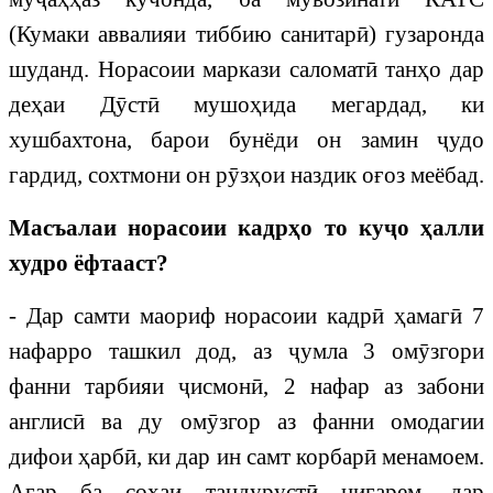
(Кумаки аввалияи тиббию санитарӣ) гузаронда
шуданд. Норасоии маркази саломатӣ танҳо дар
деҳаи Дӯстӣ мушоҳида мегардад, ки
хушбахтона, барои бунёди он замин ҷудо
гардид, сохтмони он рӯзҳои наздик оғоз меёбад.
Масъалаи норасоии кадрҳо то куҷо ҳалли
худро ёфтааст?
- Дар самти маориф норасоии кадрӣ ҳамагӣ 7
нафарро ташкил дод, аз ҷумла 3 омӯзгори
фанни тарбияи ҷисмонӣ, 2 нафар аз забони
англисӣ ва ду омӯзгор аз фанни омодагии
дифои ҳарбӣ, ки дар ин самт корбарӣ менамоем.
Агар ба соҳаи тандурустӣ нигарем, дар