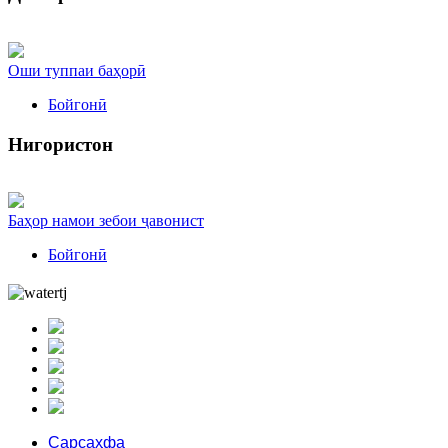
Оши туппаи баҳорӣ
Бойгонӣ
Нигористон
Баҳор намои зебои ҷавонист
Бойгонӣ
Сарсаҳфа