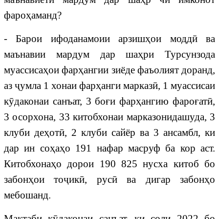
фароҳаманд?
- Барои ифоданамоии арзишҳои моддӣ ва
маънавии мардум дар шаҳри Турсунзода
муассисаҳои фарҳангии зиёде фаъолият доранд,
аз ҷумла 1 хонаи фарҳанги марказӣ, 1 муассисаи
кӯдаконаи санъат, 3 боғи фарҳангию фароғатӣ,
3 осорхона, 33 китобхонаи марказонидашуда, 3
клуби деҳотӣ, 2 клуби сайёр ва 3 ансамбл, ки
дар ин соҳаҳо 191 нафар масруф ба кор аст.
Китобхонаҳо дорои 190 825 нусха китоб бо
забонҳои тоҷикӣ, русӣ ва дигар забонҳо
мебошанд.
Мактаби кӯдаконаи санъат, ки соли 2022 бо