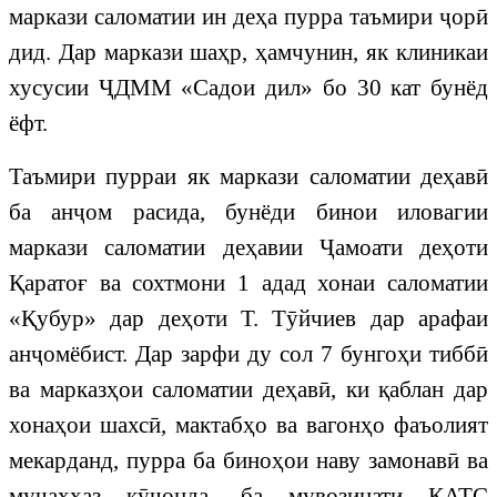
маркази саломатии ин деҳа пурра таъмири ҷорӣ
дид. Дар маркази шаҳр, ҳамчунин, як клиникаи
хусусии ҶДММ «Садои дил» бо 30 кат бунёд
ёфт.
Таъмири пурраи як маркази саломатии деҳавӣ
ба анҷом расида, бунёди бинои иловагии
маркази саломатии деҳавии Ҷамоати деҳоти
Қаратоғ ва сохтмони 1 адад хонаи саломатии
«Қубур» дар деҳоти Т. Тӯйчиев дар арафаи
анҷомёбист. Дар зарфи ду сол 7 бунгоҳи тиббӣ
ва марказҳои саломатии деҳавӣ, ки қаблан дар
хонаҳои шахсӣ, мактабҳо ва вагонҳо фаъолият
мекарданд, пурра ба биноҳои наву замонавӣ ва
муҷаҳҳаз кӯчонда, ба мувозинати КАТС