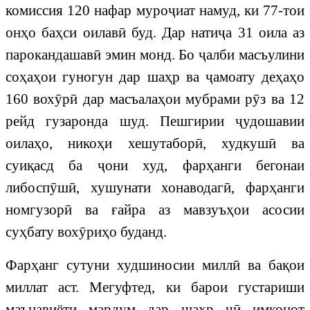
комиссия 120 нафар муроҷиат намуд, ки 77-тои
онҳо баҳси оилавӣ буд. Дар натиҷа 31 оила аз
парокандашавӣ эмин монд. Бо ҷалби масъулини
соҳаҳои гуногун дар шаҳр ва ҷамоату деҳаҳо
160 вохӯрӣ дар масъалаҳои мубрами рӯз ва 12
рейд гузаронда шуд. Пешгирии ҷудошавии
оилаҳо, никоҳи хешутаборӣ, худкушӣ ва
суиқасд ба ҷони худ, фарҳанги бегонаи
либоспӯшӣ, хушунати хонаводагӣ, фарҳанги
номгузорӣ ва ғайра аз мавзуъҳои асосии
суҳбату вохӯриҳо буданд.
Фарҳанг сутуни худшиносии миллӣ ва бақои
миллат аст. Мегуфтед, ки барои густариши
маънавиёти мардум дар шаҳр чӣ имконот