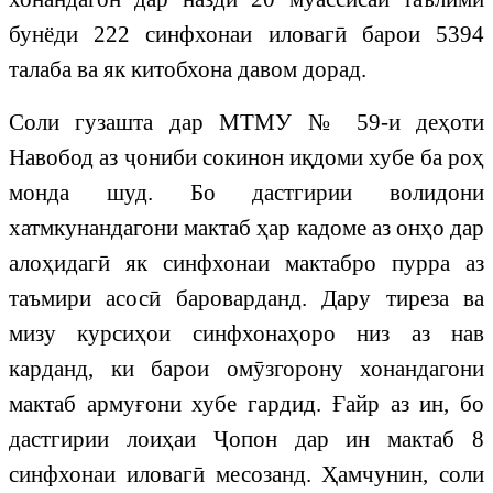
бунёди 222 синфхонаи иловагӣ барои 5394
талаба ва як китобхона давом дорад.
Соли гузашта дар МТМУ № 59-и деҳоти
Навобод аз ҷониби сокинон иқдоми хубе ба роҳ
монда шуд. Бо дастгирии волидони
хатмкунандагони мактаб ҳар кадоме аз онҳо дар
алоҳидагӣ як синфхонаи мактабро пурра аз
таъмири асосӣ бароварданд. Дару тиреза ва
мизу курсиҳои синфхонаҳоро низ аз нав
карданд, ки барои омӯзгорону хонандагони
мактаб армуғони хубе гардид. Ғайр аз ин, бо
дастгирии лоиҳаи Ҷопон дар ин мактаб 8
синфхонаи иловагӣ месозанд. Ҳамчунин, соли