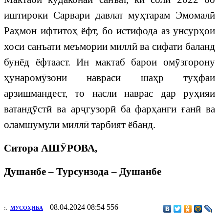
иштироки Сарвари давлат муҳтарам Эмомалӣ
Раҳмон ифтитоҳ ёфт, бо истифода аз унсурҳои
хоси санъати меъмории миллӣ ва сифати баланд
бунёд ёфтааст. Ин мактаб барои омӯзгорону
ҳунаромӯзони навраси шаҳр туҳфаи
арзишмандест, то насли наврас дар руҳияи
ватандӯстӣ ва арҷгузорӣ ба фарҳанги ғанӣ ва
оламшумули миллӣ тарбият ёбанд.
Ситора АШӮРОВА,
Душанбе – Турсунзода – Душанбе
08.04.2024 08:54
556
:.
МУСОҲИБА