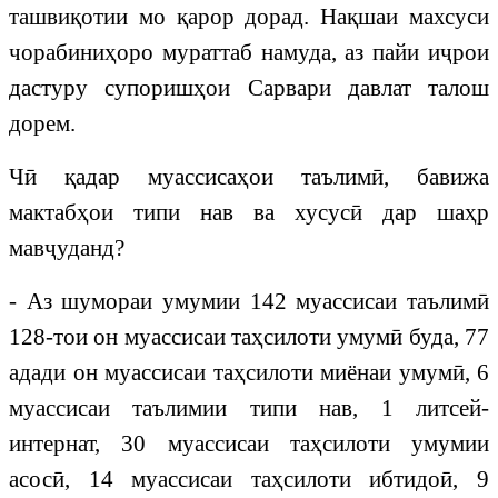
ташвиқотии мо қарор дорад. Нақшаи махсуси
чорабиниҳоро мураттаб намуда, аз пайи иҷрои
дастуру супоришҳои Сарвари давлат талош
дорем.
Чӣ қадар муассисаҳои таълимӣ, бавижа
мактабҳои типи нав ва хусусӣ дар шаҳр
мавҷуданд?
- Аз шумораи умумии 142 муассисаи таълимӣ
128-тои он муассисаи таҳсилоти умумӣ буда, 77
адади он муассисаи таҳсилоти миёнаи умумӣ, 6
муассисаи таълимии типи нав, 1 литсей-
интернат, 30 муассисаи таҳсилоти умумии
асосӣ, 14 муассисаи таҳсилоти ибтидоӣ, 9