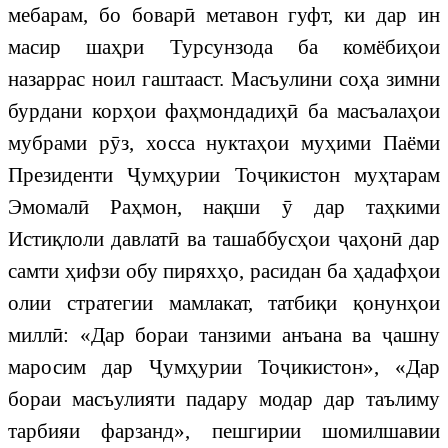
мебарам, бо боварӣ метавон гуфт, ки дар ин
масир шаҳри Турсунзода ба комёбиҳои
назаррас ноил гаштааст. Масъулини соҳа зимни
бурдани корҳои фаҳмондадиҳӣ ба масъалаҳои
мубрами рӯз, хосса нуктаҳои муҳими Паёми
Президенти Ҷумҳурии Тоҷикистон муҳтарам
Эмомалӣ Раҳмон, нақши ӯ дар таҳкими
Истиқлоли давлатӣ ва ташаббусҳои ҷаҳонӣ дар
самти ҳифзи обу пиряхҳо, расидан ба ҳадафҳои
олии стратегии мамлакат, татбиқи қонунҳои
миллӣ: «Дар бораи танзими анъана ва ҷашну
маросим дар Ҷумҳурии Тоҷикистон», «Дар
бораи масъулияти падару модар дар таълиму
тарбияи фарзанд», пешгирии шомилшавии