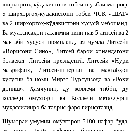
ширхоргоҳ-кӯдакистони тобеи шуъбаи маориф,
5 ширхоргоҳ-кӯдакистони тобеи ҶСК «ШАТ»
ва 2 ширхоргоҳ-кӯдакистони хусусӣ мебошанд.
Ба муассисаҳои таълимии типи нав 5 литсей ва 2
мактаби хусусӣ шомиланд, аз ҷумла Литсейи
«Ворисони Сино», Литсей барои хонандагони
болаёқат, Литсейи президентӣ, Литсейи «Нури
маърифат», Литсей-интернат ва мактабҳои
хусусии ба номи Мирзо Турсунзода ва «Роҳи
дониш». Ҳамчунин, ду коллеҷи тиббӣ, ду
коллеҷи омӯзгорӣ ва Коллеҷи металлургӣ
муҳассилинро ба тадрис фаро гирифтаанд.
Шумораи умумии омӯзгорон 5180 нафар буда,
аз онҳо 4529 нафарро бонувон ташкил