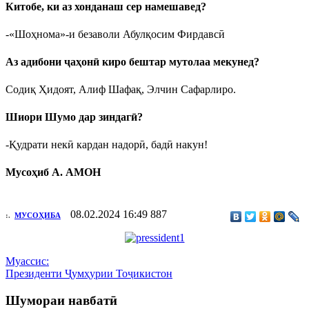
Китобе, ки аз хонданаш сер намешавед?
-«Шоҳнома»-и безаволи Абулқосим Фирдавсӣ
Аз адибони ҷаҳонӣ киро бештар мутолаа мекунед?
Содиқ Ҳидоят, Алиф Шафақ, Элчин Сафарлиро.
Шиори Шумо дар зиндагӣ?
-Қудрати некӣ кардан надорӣ, бадӣ накун!
Мусоҳиб А. АМОН
08.02.2024 16:49
887
:.
МУСОҲИБА
Муассис:
Президенти Ҷумҳурии Тоҷикистон
Шумораи навбатӣ