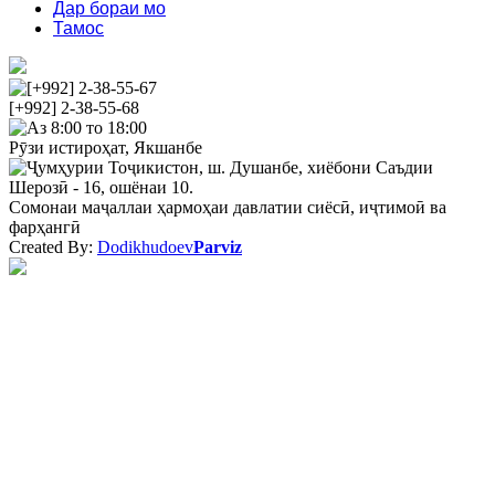
Дар бораи мо
Тамос
[+992] 2-38-55-67
[+992] 2-38-55-68
Аз 8:00 то 18:00
Рӯзи истироҳат, Якшанбе
Ҷумҳурии Тоҷикистон, ш. Душанбе, хиёбони Саъдии
Шерозӣ - 16, ошёнаи 10.
Сомонаи маҷаллаи ҳармоҳаи давлатии сиёсӣ, иҷтимоӣ ва
фарҳангӣ
Created By:
Dodikhudoev
Parviz