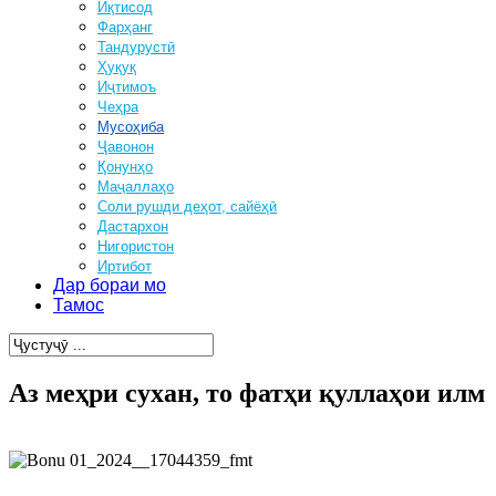
Иқтисод
Фарҳанг
Тандурустӣ
Ҳуқуқ
Иҷтимоъ
Чеҳра
Мусоҳиба
Ҷавонон
Қонунҳо
Маҷаллаҳо
Соли рушди деҳот, сайёҳӣ
Дастархон
Нигористон
Иртибот
Дар бораи мо
Тамос
Аз меҳри сухан, то фатҳи қуллаҳои илм