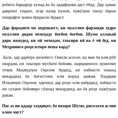
робита барқарор кунад ва ба ҳадафҳояш даст ёбад. Дар ҳамаи
даврони таърих, агар назар кунем, пажӯҳиш танҳо барои
пешрафти ҷомеа ёрирасон будааст.
Дар фарҳанги мо андешаест, ки муаллим фарзанди худро
муаллим дидан мехоҳаду боғбон боғбон. Шумо аллакай
дарк намудед, ки чӣ мехоҳам, таъсири кӣ ва ё чӣ буд, ки
Меҳринисо роҳи илмро пеша кард?
-Бале, ҳар дарёеро шохобест. Омили асосие, ки ман ба илм рӯй
овардам, ин таъсири мусбати бобоям, шарқшиноси хушноми
тоҷик Маҳмудҷон Оқилов буданд, ки пайваста таъкид
мекарданд ба боғистони илм ворид шавам. Падарам
Илҳомҷон Оқилов, ҳарчанд дар роҳи илм набуданд, пайваста
ин сухани бобоямро гӯшзад мекарданд, ки ба роҳи пажӯҳиш
равам.
Пас аз ин қадар таҳқиқот, ба назари Шумо, рисолати аслии
олим чист?