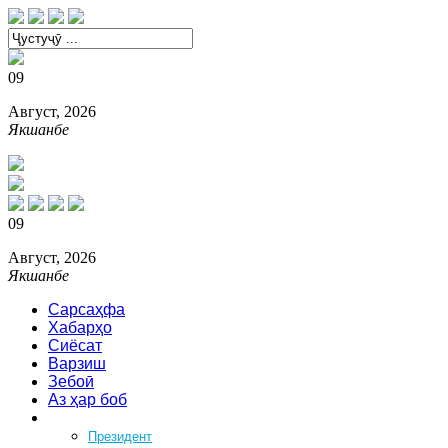
09
Август, 2026
Якшанбе
09
Август, 2026
Якшанбе
Сарсаҳфа
Хабарҳо
Сиёсат
Варзиш
Зебоӣ
Аз ҳар боб
Феҳрист
Президент