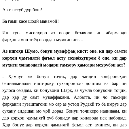
Аз таассуб дур бош!
Ба ғами касе шодӣ манамой!
Ин гуна мисолҳоро аз осори безаволи ин абармарди
фарҳангамон зиёд овардан мумкин аст…
Аз нигоҳи Шумо, бонуи муваффақ кист: оне, ки дар самти
корҳои ҷамъиятӣ фаъол асту соҳибэҳтиром ё оне, ки дар
муҳити хонаводагӣ модари ғамхору ҳамсари меҳрубон аст?
- Ҳамчун як бонуи тоҷик, дар чандин конфронсҳои
байналмилалӣ иштироку суханрониҳо доштам ва бар ин
хулоса омадам, ки бонувони Шарқ, аз ҷумла бонувони тоҷик,
дар ҳар ду самт муваффақанд. Албатта, ин ҷо таъсири
фарҳанги гузаштагони мо сар аз устод Рӯдакӣ то ба имрӯз дар
сухану андешаи мо ҷой дорад. Бонуи тоҷикеро надидаам, ки
дар корҳои ҷамъиятӣ хуб бошаду дар хонавода нек набошад.
Ҳар бонуе дар корҳои ҷамъиятӣ фаъол аст, аминем, ки дар