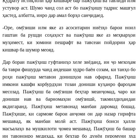
Қудрату истиқлоли ҳар кишваре бар пажӯҳиш ва тавлиди илм
устувор аст. Шумо чанд сол аст бо пажӯҳишу тадрис машғул
ҳастед, албатта, инро дар амал борҳо санҷидаед.
-Оре, омӯзиши илм яке аз асоситарин ниёзҳо барои ноил
гаштан ба рушди соҳаҳост ва пажӯҳиш яке аз меҳварҳои
муҳимест, ки зомини пешрафт ва тавсеаи пойдории ҳар
кишвар ба шумор меояд.
Дар бораи пажӯҳиш гуфтаниҳо хеле зиёданд, ин ҷо мехоҳам
ба таври фишурда чанд андешаи худро баён созам, ки танҳо бо
роҳи пажӯҳиш метавон донишҳои нав офарид. Пажӯҳиш
имкони кашфи корбурдҳои тозаи дониши куҳанро фароҳам
месозад. Пажӯҳиш ба омӯзиши беҳтар меанҷомад, чаро ки
дониши нав ва барномаҳои омӯзишӣ, такмилдиҳандаи
якдигаранд. Пажӯҳиш метавонад манбаи даромад бошад.
Пажӯҳише, ки сармояе барои анҷоми он дар назар гирифта
мешавад, як манбаи молӣ аст. Пажӯҳиш боиси ҳалли
масъалаҳо ва мушкилоти ҷомеа мешавад. Пажӯҳиш ба башар
ин тавоноиро медиҳад, ки беҳтар бо дунёи перомуни худ