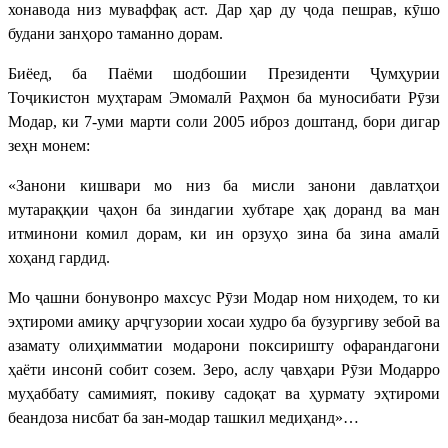
хонавода низ муваффақ аст. Дар ҳар ду ҷода пешрав, кӯшо
будани занҳоро таманно дорам.
Биёед, ба Паёми шодбошии Президенти Ҷумҳурии
Тоҷикистон муҳтарам Эмомалӣ Раҳмон ба муносибати Рӯзи
Модар, ки 7-уми марти соли 2005 иброз доштанд, бори дигар
зеҳн монем:
«Занони кишвари мо низ ба мисли занони давлатҳои
мутараққии ҷаҳон ба зиндагии хубтаре ҳақ доранд ва ман
итминони комил дорам, ки ин орзуҳо зина ба зина амалӣ
хоҳанд гардид.
Мо ҷашни бонувонро махсус Рӯзи Модар ном ниҳодем, то ки
эҳтироми амиқу арҷгузории хосаи худро ба бузургиву зебоӣ ва
азамату олиҳимматии модарони поксиришту офарандагони
ҳаёти инсонӣ собит созем. Зеро, аслу ҷавҳари Рӯзи Модарро
муҳаббату самимият, покиву садоқат ва ҳурмату эҳтироми
беандоза нисбат ба зан-модар ташкил медиҳанд»…