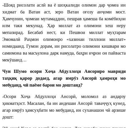
-Шояд рисолати аслӣ ва ё шоҳкалиди олимон дар ҷомеа ин
хидмат ба Ватан аст, зеро Ватан оғозу анҷоми мост.
Ҳамчунин, ҷомеаи мутамаддин, пешрав ҳамеша ба комёбиҳои
илм такя мекунад. Ҳар миллат аз олимони хеш неру
мепазирад. Бесабаб нест, ки Пешвои миллат муҳтарам
Эмомалӣ Раҳмон олимонро «хазинаи тиллоии миллат»
номидаанд. Гумон дорам, ин рисолатро олимони кишвари мо
самимона ва масъулона дарк намуда, баҳри иҷрои он пайваста
мекӯшанд…
Чун Шумо осори Хоҷа Абдуллоҳи Ансориро мавриди
таҳқиқ қарор додаед, агар имрӯз Ансорӣ ҳамроҳи мо
мебуданд, чӣ паёме барои мо доштанд?
-Осори Хоҷа Абдуллоҳи Ансорӣ, моломол аз андарзу
ҳикматҳост. Масалан, ба ин андешаи Ансорӣ таваҷҷуҳ кунед,
агар имрӯз ҳамсуҳбати мо мебуданд, ин суханашон чӣ арзише
дошт: