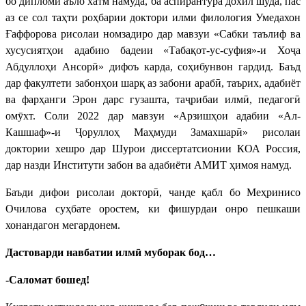
бо дипломи аъло хатм намуда, ба аспирантура дохил шуда, пас
аз се сол таҳти роҳбарии доктори илми филология Умедахон
Ғаффорова рисолаи номзадиро дар мавзуи «Сабки таълиф ва
хусусиятҳои адабию бадеии «Табақот-ус-суфия»-и Хоҷа
Абдуллоҳи Ансорӣ» дифоъ карда, соҳибунвон гардид. Баъд
дар факултети забонҳои шарқ аз забони арабӣ, таърих, адабиёт
ва фарҳанги Эрон дарс гузашта, таҷрибаи илмӣ, педагогӣ
омӯхт. Соли 2022 дар мавзуи «Арзишҳои адабии «Ал-
Кашшаф»-и Ҷоруллоҳ Маҳмуди Замахшарӣ» рисолаи
доктории хешро дар Шурои диссертатсионии КОА Россия,
дар назди Институти забон ва адабиёти АМИТ ҳимоя намуд.
Баъди дифои рисолаи докторӣ, чанде қабл бо Меҳринисо
Очилова суҳбате оростем, ки фишурдаи онро пешкаши
хонандагон мегардонем.
Дастоварди навбатии илмӣ муборак бод…
-Саломат бошед!