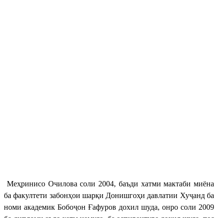
Меҳринисо Очилова соли 2004, баъди хатми мактаби миёна
ба факултети забонҳои шарқи Донишгоҳи давлатии Хуҷанд ба
номи академик Бобоҷон Ғафуров дохил шуда, онро соли 2009