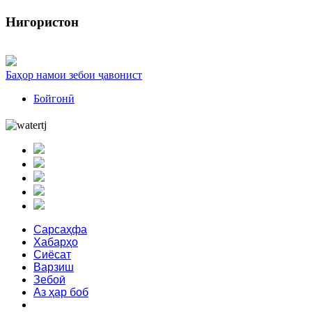
Нигористон
Баҳор намои зебои ҷавонист
Бойгонӣ
Сарсаҳфа
Хабарҳо
Сиёсат
Варзиш
Зебоӣ
Аз ҳар боб
Феҳрист