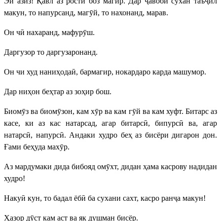
Эй азиз! Қавл аз ростӣ боз магир. Дар ҷавоби сухан таъҷил
макун, то напурсанд, магӯй, то нахонанд, марав.
Он чӣ нахаранд, мафурӯш.
Даргузор то даргузаронанд.
Он чи худ наниҳодаӣ, бармагир, нокардаро карда машумор.
Дар ниҳон беҳтар аз зоҳир бош.
Биомӯз ва биомӯзон, кам хӯр ва кам гӯй ва кам хуфт. Битарс аз
касе, ки аз кас натарсад, агар битарсӣ, бипурсӣ ва, агар
натарсӣ, напурсӣ. Андаки худро беҳ аз бисёри дигарон дон.
Ғами беҳуда махӯр.
Аз мардумаки дида бибояд омӯхт, дидан ҳама касрову надидан
худро!
Накуӣ кун, то бадал ёбӣ ба сухани сахт, касро ранҷа макун!
Ҳазор дӯст кам аст ва як душман бисёр.