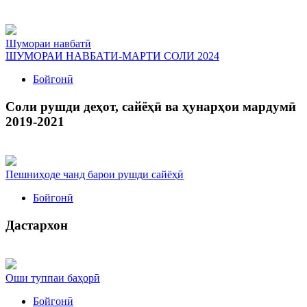
Шумораи навбатӣ
ШУМОРАИ НАВБАТИ-МАРТИ СОЛИ 2024
Бойгонӣ
Соли рушди деҳот, сайёҳӣ ва ҳунарҳои мардумӣ
2019-2021
Пешниҳоде чанд барои рушди сайёҳӣ
Бойгонӣ
Дастархон
Оши туппаи баҳорӣ
Бойгонӣ