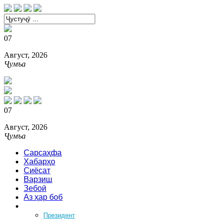
07
Август, 2026
Ҷумъа
07
Август, 2026
Ҷумъа
Сарсаҳфа
Хабарҳо
Сиёсат
Варзиш
Зебоӣ
Аз ҳар боб
Феҳрист
Президент