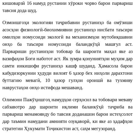
кишоварзӣ 16 намуд рустании хӯроки чорво барои парвариш
тавсия дода шуд.
Озмоишгоҳи экологияи таҷрибавии рустаниҳо ба омӯзиши
асосҳои физиологӣ-биохимиявии рустаниҳо нисбати таъсири
омилҳои номусоиди экологӣ ва механизмҳои мутобиқшавии
онҳо ба таъсири номусоиди баландкӯҳӣ машғул аст.
Парвариши рустаниҳои тобовар ба шароити маҳал яке аз
вазифаҳои Боғи наботот аст. Як зумра қонуниятҳои муҳим дар
самти инкишофи рустаниҳо кашф шуданд. Ҳамасола барои
кабудизоркунии ҳудуди вилоят 6 ҳазор бех ниҳоли дарахтони
буттагию мевагӣ, 10 ҳазор гулҳои ороишӣ ва тухмиву
наврустаҳои онҳо истифода мешаванд.
Олимони Пажӯҳишгоҳ намудҳои серҳосил ва тобовари меваву
сабзавотро дар шароити иқлими баланкӯҳӣ таҷриба ва
парвариш менамоянду бо тавсия доданашон барои истеҳсолот
дар таъмин намудани амнияти озуқаворӣ, ки яке аз ҳадафҳои
стратегии Ҳукумати Тоҷикистон аст, саҳм мегузоранд.