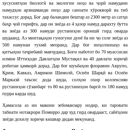
хусусиятҳои биологӣ ва экологии онҳо ва ҷорӣ намудани
намудҳои арзишманди онҳо дар саноати хӯрокворӣ ва тиб
тахассус дорад. Боғ дар баландии бештар аз 2300 метр аз сатҳи
баҳр ҷой гирифта, дар он зиёда аз 4 ҳазор намуд дарахту бутта
ва зиёда аз 300 намуди рустаниҳои ороишӣ гирд оварда
шудаанд. Аз минтақаҳои гуногуни дунё ба ин ҷо соле зиёда аз
500 намунаи тухмӣ меоранд. Дар боғ ниҳолхонаҳо ва
қитъаҳои таҷрибавӣ мавҷуданд. Боғи наботот бо 70 муассисаи
илмии Иттиҳоди Давлатҳои Мустақил ва 40 давлати хориҷӣ
робитаи ҳамкорӣ дорад. Дар боғ шуъбаҳои флоравии Аврупо,
Қрим, Кавказ, Амрикои Шимолӣ, Осиёи Шарқӣ ва Осиёи
Марказӣ таъсис дода шуда, солҳои охир коллексияи
рустаниҳои сӯзанбарг то 80 ва рустаниҳои баргӣ то 180 намуд
пурра карда шуд.
Ҳамасола аз ин макони зебоманзару нодир, ки таровати
табиати нотакрори Помирро дар худ гирд овардааст, сайёҳони
зиёди дохилу хориҷи кишвар дидан мекунанд.