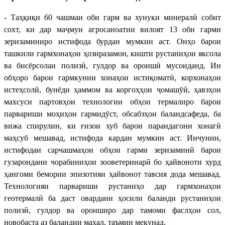
- Таҳқиқи 60 чашмаи оби гарм ва хунуки минералӣ собит
сохт, ки дар маҷмуи агросаноатии вилоят 13 оби гарми
зеризаминиро истифода бурдан мумкин аст. Онҳо барои
ташкили гармхонаҳои ҳозиразамон, кишти рустаниҳои яксола
ва бисёрсолаи полизӣ, гулдор ва ороишӣ мусоиданд. Ин
обҳоро барои гармкунии хонаҳои истиқоматӣ, корхонаҳои
истеҳсолӣ, бунёди ҳаммом ва коргоҳҳои ҷомашӯӣ, ҳавзҳои
махсуси партовҳои технологии обҳои термалиро барои
парвариши моҳиҳои гармидӯст, обсабзҳои баландсафеда, ба
вижа спирулин, ки ғизои хуб барои парандагони хонагӣ
маҳсуб мешавад, истифода кардан мумкин аст. Инчунин,
истифодаи сарчашмаҳои обҳои гарми зеризаминӣ барои
гузарондани чорабиниҳои зооветеринарӣ бо ҳайвоноти хурд
ҳангоми бемории эпизотияи ҳайвонот тавсия дода мешавад.
Технологияи парвариши рустаниҳо дар гармхонаҳои
геотермалӣ ба даст овардани ҳосили баланди рустаниҳои
полизӣ, гулдор ва ороиширо дар тамоми фаслҳои сол,
новобаста аз баландии маҳал, таъмин мекунад.