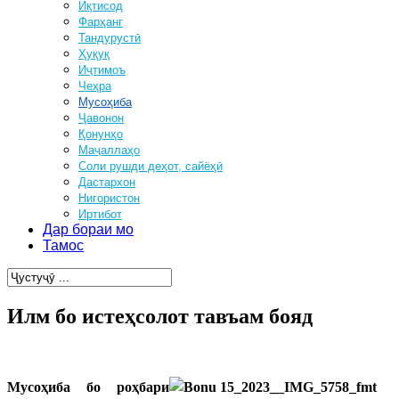
Иқтисод
Фарҳанг
Тандурустӣ
Ҳуқуқ
Иҷтимоъ
Чеҳра
Мусоҳиба
Ҷавонон
Қонунҳо
Маҷаллаҳо
Соли рушди деҳот, сайёҳӣ
Дастархон
Нигористон
Иртибот
Дар бораи мо
Тамос
Илм бо истеҳсолот тавъам бояд
Мусоҳиба бо роҳбари