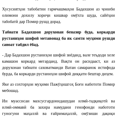
Хусусиятҳои табобатии гармчашмаҳои Бадахшон аз ҷониби
олимони дохилу хориҷи кишвар омӯхта шуда, сайёҳии
табобатӣ дар Помир рушд дорад.
Табиати Бадахшон дорухонаи беназир буда, коркарди
рустаниҳои шифоӣ метавонад ба як самти муҳими рушди
саноат табдил ёбад.
- Дар Бадахшон рустаниҳои шифоӣ зиёданд, вале теъдоди хеле
камашон коркард мегарданд. Вақти он расидааст, ки аз
дорухонаи табиати саховатманди Ватан самаранок истифода
бурда, ба коркарди рустаниҳои шифоӣ диққати бештар диҳем.
Яке аз сохторҳои муҳими Пажӯҳишгоҳ Боғи набототи Помир
мебошад.
Ин муассисаи махсусгардонидашудаи илмӣ-тадқиқотӣ ва
илмӣ-оммавӣ ба захира намудани генофонди набототи
гуногуни маҳаллӣ ва ғайримаҳаллӣ, омӯзиши дақиқи