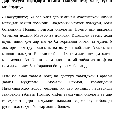
Дар хусуси иқтидори илмии Пажӯҳишгоҳ чанд сухан
меафзудед…
- Пажӯҳишгоҳ 54 сол қабл дар заминаи муассисаҳои илмии
мавҷудаи бахши помирии Академияи илмҳои ҷумҳурӣ, Боғи
ботаникии Помир, пойгоҳи биологии Помир дар шаҳраки
Чечектеи ноҳияи Мурғоб ва пойгоҳи Ишкошим таъсис дода
шуда, айни ҳол дар ин ҷо 62 корманди илмӣ, аз ҷумла 6
доктори илм (ду академик ва як узви вобастаи Академияи
миллии илмҳои Тоҷикистон) ва 13 номзади илм фаъолият
менамоянд. Аз байни кормандони илмӣ зиёда аз нисф ва
номзадҳои илм 6 нафарашон бонувон мебошанд.
Илм бо амал тавъам бояд ва дастуру таъкидҳои Сарвари
давлат муҳтарам Эмомалӣ Раҳмон, кормандони
Пажӯҳишгоҳро водор месозад, ки дар омӯзишу парвариши
захираҳои табиати Помир, ҳифзи гуногунии биологӣ ва дар
истеҳсолот ҷорӣ намудани навъҳои серҳосилу тобовари
рустаниҳо саҳми бештар дошта бошем.