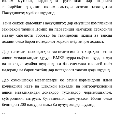
иқлим мутобиқ гардондани рустаниҳо дар шароити
тағйирёбии ҷаҳонии иқлим самтҳои асосии таҳқиқотии
Пажӯҳишгоҳ муайян шудаанд.
Тайи солҳои фаъолият Пажӯҳишгоҳ дар омӯзиши комплексии
захираҳои табиии Помир ва парвариши намудҳои серҳосили
меваву сабзавоти тобовар ба тағйирёбии иқлим ва тавсия
додани онҳо барои истеҳсолот корҳои зиёд анҷом додааст.
Дар натиҷаи таҳқиқотҳои экспедитсионӣ захираҳои гении
анвои мевадиҳандаи ҳудуди ВМКБ пурра омӯхта шуда, намуд
ва шаклҳое муайян шудаанд, ки ба селексияи иловагӣ ниёз
надоранд ва барои татбиқ дар истеҳсолот тавсия дода шуданд.
Дар озмоишгоҳи мевапарварӣ бо саъйи кормандони илмӣ
коллексияи навъ ва шаклҳои маҳаллӣ ва интродуксионии
анвои мевадиҳандаи донакдор, тухмакдор, чормағзшаклон,
субтропикӣ, ситрусӣ, буттамевагӣ, ҳамгунаҳои ёбоии онҳо
бештар аз 200 намуд ва шакл ба вуҷуд оварда шуданд.