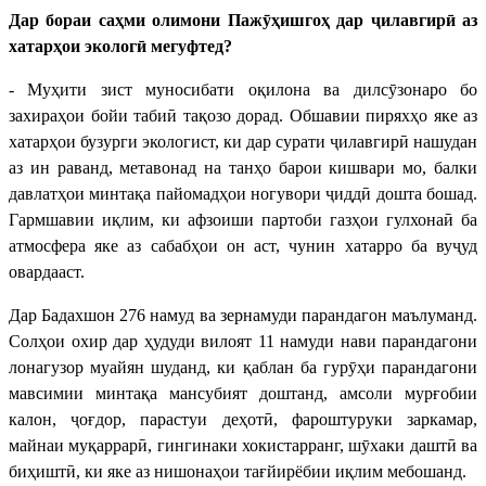
Дар бораи саҳми олимони Пажӯҳишгоҳ дар ҷилавгирӣ аз
хатарҳои экологӣ мегуфтед?
- Муҳити зист муносибати оқилона ва дилсӯзонаро бо
захираҳои бойи табиӣ тақозо дорад. Обшавии пиряхҳо яке аз
хатарҳои бузурги экологист, ки дар сурати ҷилавгирӣ нашудан
аз ин раванд, метавонад на танҳо барои кишвари мо, балки
давлатҳои минтақа пайомадҳои ногувори ҷиддӣ дошта бошад.
Гармшавии иқлим, ки афзоиши партоби газҳои гулхонаӣ ба
атмосфера яке аз сабабҳои он аст, чунин хатарро ба вуҷуд
овардааст.
Дар Бадахшон 276 намуд ва зернамуди парандагон маълуманд.
Солҳои охир дар ҳудуди вилоят 11 намуди нави парандагони
лонагузор муайян шуданд, ки қаблан ба гурӯҳи парандагони
мавсимии минтақа мансубият доштанд, амсоли мурғобии
калон, ҷоғдор, парастуи деҳотӣ, фароштуруки заркамар,
майнаи муқаррарӣ, гингинаки хокистарранг, шӯхаки даштӣ ва
биҳиштӣ, ки яке аз нишонаҳои тағйирёбии иқлим мебошанд.