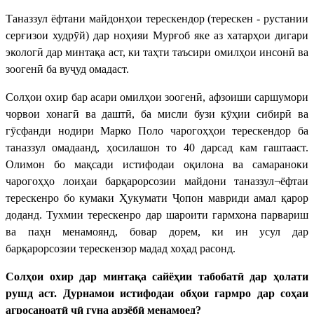
Таназзул ёфтани майдонҳои терескендор (терескен - рустании
серғизои худрӯй) дар ноҳияи Мурғоб яке аз хатарҳои дигари
экологӣ дар минтақа аст, ки таҳти таъсири омилҳои инсонӣ ва
зоогенӣ ба вуҷуд омадаст.
Солҳои охир бар асари омилҳои зоогенӣ, афзоиши саршумори
чорвои хонагӣ ва даштӣ, ба мисли бузи кӯҳии сибирӣ ва
гӯсфанди нодири Марко Поло чарогоҳҳои терескендор ба
таназзул омадаанд, ҳосилашон то 40 дарсад кам гаштааст.
Олимон бо мақсади истифодаи оқилона ва самараноки
чарогоҳҳо лоиҳаи барқарорсозии майдони таназзул¬ёфтаи
терескенро бо кумаки Ҳукумати Ҷопон мавриди амал қарор
доданд. Тухмии терескенро дар шароити гармхона парвариш
ва паҳн менамоянд, бовар дорем, ки ин усул дар
барқарорсозии терескензор мадад хоҳад расонд.
Солҳои охир дар минтақа сайёҳии табобатӣ дар ҳолати
рушд аст. Дурнамои истифодаи обҳои гармро дар соҳаи
агросаноатӣ чӣ гуна арзёбӣ менамоед?