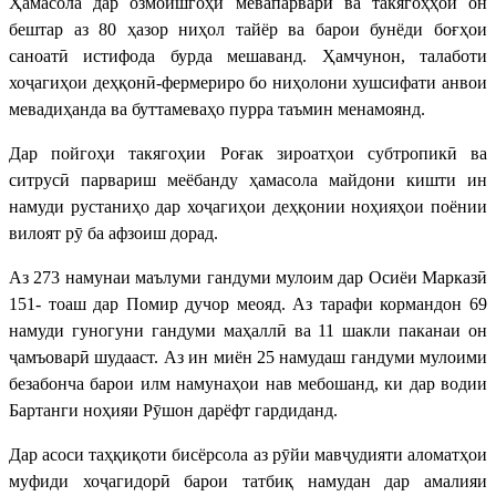
Ҳамасола дар озмоишгоҳи мевапарварӣ ва такягоҳҳои он
бештар аз 80 ҳазор ниҳол тайёр ва барои бунёди боғҳои
саноатӣ истифода бурда мешаванд. Ҳамчунон, талаботи
хоҷагиҳои деҳқонӣ-фермериро бо ниҳолони хушсифати анвои
мевадиҳанда ва буттамеваҳо пурра таъмин менамоянд.
Дар пойгоҳи такягоҳии Роғак зироатҳои субтропикӣ ва
ситрусӣ парвариш меёбанду ҳамасола майдони кишти ин
намуди рустаниҳо дар хоҷагиҳои деҳқонии ноҳияҳои поёнии
вилоят рӯ ба афзоиш дорад.
Аз 273 намунаи маълуми гандуми мулоим дар Осиёи Марказӣ
151- тоаш дар Помир дучор меояд. Аз тарафи кормандон 69
намуди гуногуни гандуми маҳаллӣ ва 11 шакли паканаи он
ҷамъоварӣ шудааст. Аз ин миён 25 намудаш гандуми мулоими
безабонча барои илм намунаҳои нав мебошанд, ки дар водии
Бартанги ноҳияи Рӯшон дарёфт гардиданд.
Дар асоси таҳқиқоти бисёрсола аз рӯйи мавҷудияти аломатҳои
муфиди хоҷагидорӣ барои татбиқ намудан дар амалияи