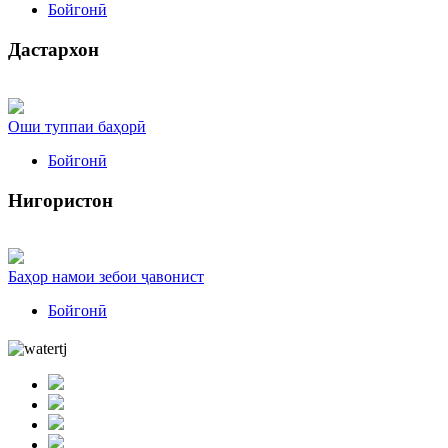
Бойгонӣ
Дастархон
Оши туппаи баҳорӣ
Бойгонӣ
Нигористон
Баҳор намои зебои ҷавонист
Бойгонӣ