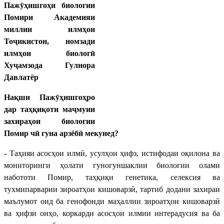
Пажӯҳишгоҳи биологии
Помири Академияи
миллии илмҳои
Тоҷикистон, номзади
илмҳои биологӣ
Хуҷамзода Гулнора
Давлатёр
Нақши Пажӯҳишгоҳро
дар таҳқиқоти маҷмуии
захираҳои биологии
Помир чӣ гуна арзёбӣ мекунед?
-
Таҳияи асосҳои илмӣ, усулҳои ҳифз, истифодаи оқилона ва
мониторинги ҳолати гуногуншаклии биологии олами
набототи Помир, таҳқиқи генетика, селексия ва
тухмипарварии зироатҳои кишоварзӣ, тартиб додани захираи
маълумот оид ба генофонди маҳаллии зироатҳои кишоварзӣ
ва ҳифзи онҳо, коркарди асосҳои илмии интерадусия ва ба