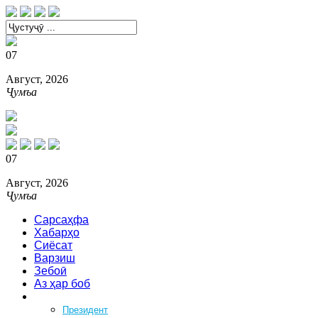
07
Август, 2026
Ҷумъа
07
Август, 2026
Ҷумъа
Сарсаҳфа
Хабарҳо
Сиёсат
Варзиш
Зебоӣ
Аз ҳар боб
Феҳрист
Президент