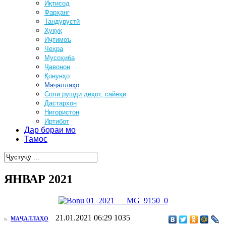
Иқтисод
Фарҳанг
Тандурустӣ
Ҳуқуқ
Иҷтимоъ
Чеҳра
Мусоҳиба
Ҷавонон
Қонунҳо
Маҷаллаҳо
Соли рушди деҳот, сайёҳӣ
Дастархон
Нигористон
Иртибот
Дар бораи мо
Тамос
ЯНВАР 2021
21.01.2021 06:29
1035
:.
МАҶАЛЛАҲО