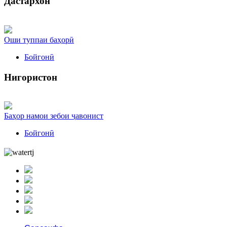
Дастархон
Оши туппаи баҳорӣ
Бойгонӣ
Нигористон
Баҳор намои зебои ҷавонист
Бойгонӣ