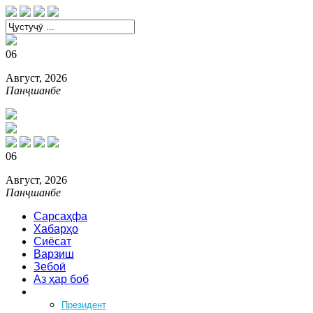
06
Август, 2026
Панҷшанбе
06
Август, 2026
Панҷшанбе
Сарсаҳфа
Хабарҳо
Сиёсат
Варзиш
Зебоӣ
Аз ҳар боб
Феҳрист
Президент