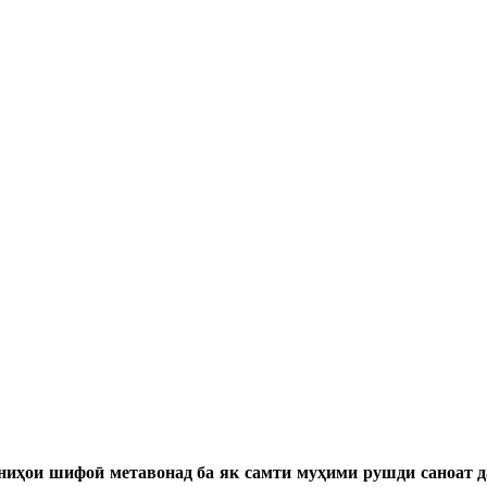
аниҳои шифоӣ метавонад ба як самти муҳими рушди саноат д