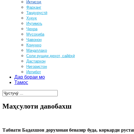
Иқтисод
Фарҳанг
Тандурустӣ
Ҳуқуқ
Иҷтимоъ
Чеҳра
Мусоҳиба
Ҷавонон
Қонунҳо
Маҷаллаҳо
Соли рушди деҳот, сайёҳӣ
Дастархон
Нигористон
Иртибот
Дар бораи мо
Тамос
Маҳсулоти давобахш
Табиати Бадахшон дорухонаи беназир буда, коркарди руст