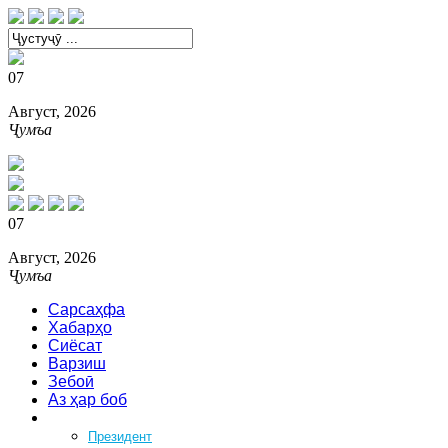
07
Август, 2026
Ҷумъа
07
Август, 2026
Ҷумъа
Сарсаҳфа
Хабарҳо
Сиёсат
Варзиш
Зебоӣ
Аз ҳар боб
Феҳрист
Президент