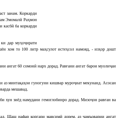
ст занам. Коркарди
арам Эмомалӣ Раҳмон
и касбӣ ба коркарди
 ки дар муҳоҷирати
шёи хом то 100 литр маҳсулот истеҳсол намояд, - изҳор дошт
ани ангат 60 сомонӣ нарх дорад. Равғани ангат барои муолиҷаи
ки аз минтақаҳои гуногуни кишвар муроҷиат мекунанд. Асосан
оварда мешавад.
иби хун зиёд намудани гемоглобинро дорад. Мизоҷон равған ва
авад. Шаш нафар коргари мавсимӣ дорем, аз ҷамъоварии ангат