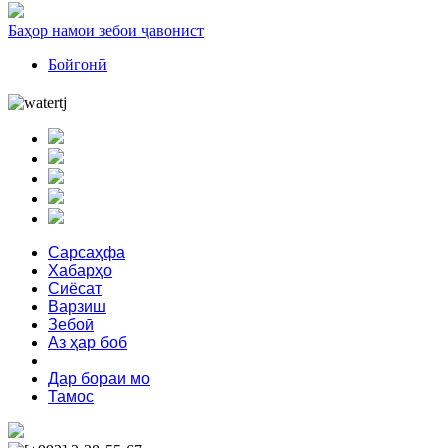
Баҳор намои зебои ҷавонист
Бойгонӣ
Сарсаҳфа
Хабарҳо
Сиёсат
Варзиш
Зебоӣ
Аз ҳар боб
Феҳрист
Дар бораи мо
Тамос