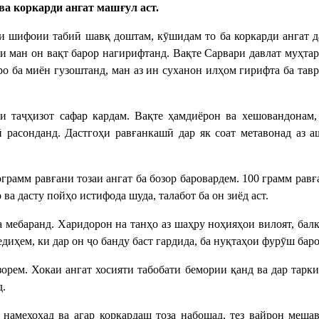
 коркарди ангат машғул аст.
 шифоии табиӣ шавқ доштам, кӯшидам то ба коркарди ангат да
ои ман он вақт барор нагирифтанд. Вақте Сарвари давлат муҳт
 ба миён гузоштанд, ман аз ин суханон илҳом гирифта ба тавр
и таҷҳизот сафар кардам. Вақте ҳамдиёрон ва хешовандонам,
ӣ расонданд. Дастгоҳи равғанкашӣ дар як соат метавонад аз а
ограмм равғани тозаи ангат ба бозор баровардем. 100 грамм равғ
ва дасту пойҳо истифода шуда, талабот ба он зиёд аст.
 мебаранд. Харидорон на танҳо аз шаҳру ноҳияҳои вилоят, бал
иҳем, ки дар он ҷо банду баст гардида, ба нуқтаҳои фурӯш бар
зорем. Хокаи ангат хосияти табобати бемории қанд ва дар тарк
д.
о намехоҳад ва агар коркардаш тоза набошад, тез вайрон меш