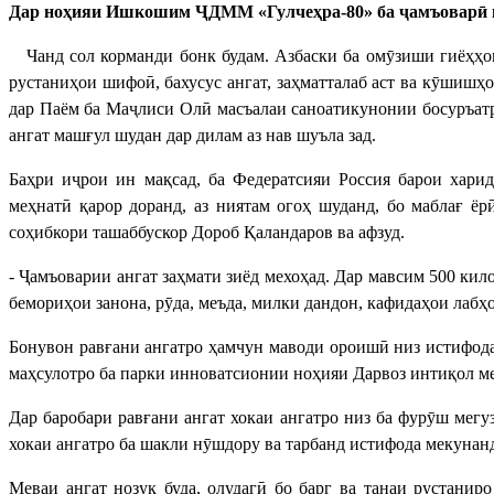
Дар ноҳияи Ишкошим ҶДММ «Гулчеҳра-80» ба ҷамъоварӣ ва
Чанд сол корманди бонк будам. Азбаски ба омӯзиши гиёҳҳои
рустаниҳои шифоӣ, бахусус ангат, заҳматталаб аст ва кӯшишҳ
дар Паём ба Маҷлиси Олӣ масъалаи саноатикунонии босуръатро
ангат машғул шудан дар дилам аз нав шуъла зад.
Баҳри иҷрои ин мақсад, ба Федератсияи Россия барои харид
меҳнатӣ қарор доранд, аз ниятам огоҳ шуданд, бо маблағ ёр
соҳибкори ташаббускор Дороб Қаландаров ва афзуд.
- Ҷамъоварии ангат заҳмати зиёд мехоҳад. Дар мавсим 500 кил
бемориҳои занона, рӯда, меъда, милки дандон, кафидаҳои лабҳо 
Бонувон равғани ангатро ҳамчун маводи ороишӣ низ истифода
маҳсулотро ба парки инноватсионии ноҳияи Дарвоз интиқол мед
Дар баробари равғани ангат хокаи ангатро низ ба фурӯш мегу
хокаи ангатро ба шакли нӯшдору ва тарбанд истифода мекунан
Меваи ангат нозук буда, олудагӣ бо барг ва танаи рустанир