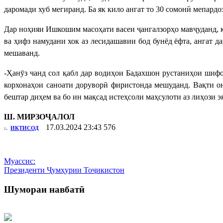
даромади хуб мегиранд. Ба як кило ангат то 30 сомонӣ мепардо
Дар ноҳияи Ишкошим масоҳати васеи ҷангалзорҳо мавҷуданд, 
ва ҳифз намудани хок аз лесидашавии бод бунёд ёфта, ангат 
мешаванд.
-Ҳанӯз чанд сол қабл дар водиҳои Бадахшон рустаниҳои шифоӣ
корхонаҳои саноати доруворӣ фиристонда мешуданд. Вақти он
бештар диҳем ва бо ин мақсад истеҳсоли маҳсулоти аз лиҳози э
Ш. МИРЗОҶАЛОЛ
17.03.2024 23:43
576
:.
ИҚТИСОД
Муассис:
Президенти Ҷумҳурии Тоҷикистон
Шумораи навбатӣ