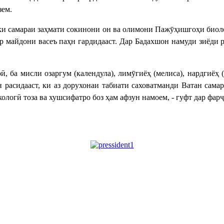
зем.
ки самараи заҳмати сокинони он ва олимони Пажӯҳишгоҳи биол
дар майдони васеъ паҳн гардидааст. Дар Бадахшон намуди зиёди
, ба мисли озаргум (календула), лимӯгиёҳ (мелиса), нардгиёҳ (
 расидааст, ки аз дорухонаи табиати саховатманди Ватан сама
кологӣ тоза ва хушсифатро боз ҳам афзун намоем, - гуфт дар фа