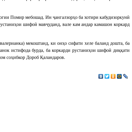
огии Помир мебошад. Ин ҷангалзорҳо ба хотири кабудизоркунӣ
 рустаниҳои шифоӣ мавҷуданд, вале кам андар камашон коркард
валерианка) мекоштанд, ки онҳо сифати хеле баланд дошта, ба
ранок истифода бурда, ба коркарди рустаниҳои шифоӣ диққати
рҷом соҳибкор Дороб Қаландаров.