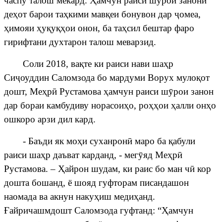
часпу талош мекард.
Ҳ
амчун раиси ш
ӯ
рои занони
де
ҳ
от барои та
ҳ
кими мав
қ
еи бонувон дар
ҷ
омеа
,
ҳ
имояи
ҳ
у
қ
у
қҳ
ои онон, ба та
ҳ
сил бештар фаро
гирифтани духтарон талош меварзид.
Соли 2018, ва
қ
те ки раиси нави ша
ҳ
р
Си
ҷ
о
уддин Саломзода бо мардуми Ворух муло
қ
от
дошт, Ме
ҳ
р
ӣ
Рустамова
ҳ
амчун раиси ш
ӯ
рои занон
дар бораи камбудиву норасои
ҳ
о, ро
ҳҳ
ои
ҳ
алли он
ҳ
о
ошкоро арзи дил кард.
- Баъди як мо
ҳ
и суханрон
ӣ
маро ба
қ
абули
раиси ша
ҳ
р даъват карданд, - мег
ӯ
яд Ме
ҳ
р
ӣ
Рустамова. –
Ҳ
айрон шудам, ки раис бо ман ч
ӣ
кор
дошта бошанд, ё шояд гуфторам писандашон
наомада ва акнун наку
ҳ
иш меди
ҳ
анд.
Ғ
айричашмдошт
Саломзода гуфтанд: “
Ҳ
амчун