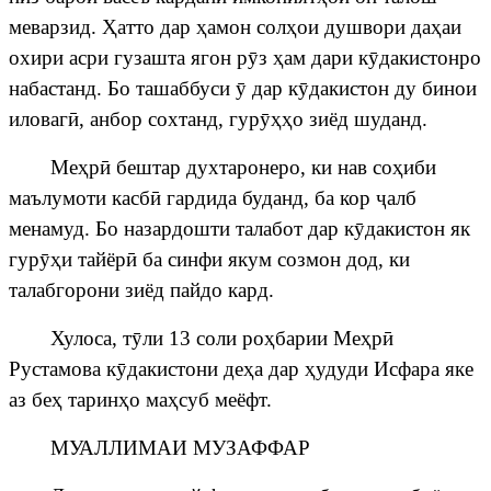
меварзид.
Ҳ
атто дар
ҳ
амон сол
ҳ
ои душвори да
ҳ
аи
охири асри гузашта ягон р
ӯ
з
ҳ
ам дари к
ӯ
дакистонро
набастанд. Бо ташаббуси
ӯ
дар к
ӯ
дакистон ду бинои
иловаг
ӣ
, анбор сохтанд, гур
ӯҳҳ
о зиёд шуданд.
Ме
ҳ
р
ӣ
бештар духтаронеро, ки нав со
ҳ
иби
маълумоти касб
ӣ
гардида буданд, ба кор
ҷ
алб
менамуд. Бо назардошти талабот дар к
ӯ
дакистон як
гур
ӯҳ
и тайёр
ӣ
ба синфи якум созмон дод, ки
талабгорони зиёд пайдо кард.
Хулоса, т
ӯ
ли 13 соли ро
ҳ
барии Ме
ҳ
р
ӣ
Рустамова к
ӯ
дакистони де
ҳ
а дар
ҳ
удуди Исфара яке
аз бе
ҳ
тарин
ҳ
о ма
ҳ
суб меёфт.
МУАЛЛИМАИ МУЗАФФАР