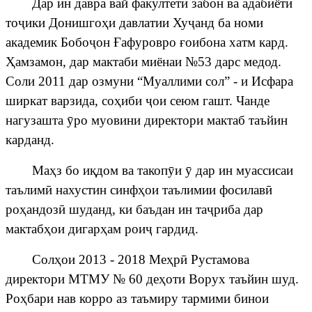
Дар ин давра вай факултети забон ва адабиёти
то
ҷ
ики
Донишго
ҳ
и давлатии Ху
ҷ
анд
ба
номи
академик
Бобо
ҷ
он
Ғ
афуровро
ғ
оибона
хатм
кард
.
Ҳ
амзамон, дар мактаби миёнаи №53 дарс медод.
Соли 2011 дар озмуни “Муаллими сол” - и Исфара
ширкат варзида, со
ҳ
иби
ҷ
ои
сеюм
гашт
.
Чанде
нагузашта
ӯ
ро муовини директори мактаб таъйин
карданд.
Ма
ҳ
з бо и
қ
дом ва такоп
ӯ
и
ӯ
дар ин муассисаи
таълим
ӣ
нахустин синф
ҳ
ои таълимии фосилав
ӣ
ро
ҳ
андоз
ӣ
шуданд, ки баъдан ин та
ҷ
риба дар
мактаб
ҳ
ои дигар
ҳ
ам рои
ҷ
гардид
.
Сол
ҳ
ои 2013 - 2018 Ме
ҳ
р
ӣ
Рустамова
директори МТМУ № 60 де
ҳ
оти Ворух таъйин шуд.
Ро
ҳ
бари нав корро аз таъмиру тармими бинои