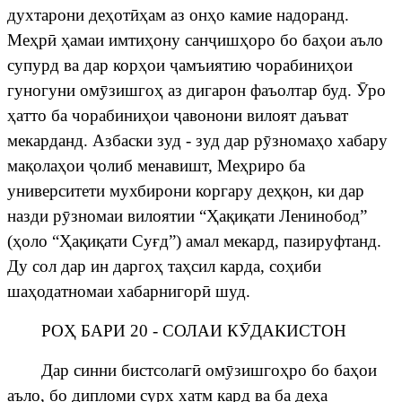
духтарони
де
ҳ
от
ӣҳ
ам аз он
ҳ
о камие надоранд.
Ме
ҳ
р
ӣ
ҳ
амаи имти
ҳ
ону сан
ҷ
иш
ҳ
оро бо ба
ҳ
ои аъло
супурд ва дар кор
ҳ
ои
ҷ
амъиятию
чорабини
ҳ
ои
гуногуни ом
ӯ
зишго
ҳ
аз дигарон фаъолтар буд.
Ӯ
ро
ҳ
атто ба чорабини
ҳ
ои
ҷ
авонони
вилоят
даъват
мекарданд
.
Азбаски
зу
д - зуд дар р
ӯ
знома
ҳ
о хабару
ма
қ
ола
ҳ
ои
ҷ
олиб
менавишт
, Ме
ҳ
риро ба
университети мухбирони коргару де
ҳқ
он, ки дар
назди р
ӯ
зномаи вилоятии “
Ҳ
а
қ
и
қ
ати Ленинобод”
(
ҳ
оло “
Ҳ
а
қ
и
қ
ати Су
ғ
д”
)
амал
мекард
, пазируфтанд.
Ду сол дар ин дарго
ҳ
та
ҳ
сил карда, со
ҳ
иби
ша
ҳ
одатномаи хабарнигор
ӣ
шуд.
РО
Ҳ
БАРИ 20 - СОЛАИ К
Ӯ
ДАКИСТОН
Дар синни бистсолаг
ӣ
ом
ӯ
зишго
ҳ
ро бо ба
ҳ
ои
аъло, бо дипломи сурх хатм кард ва ба де
ҳ
а