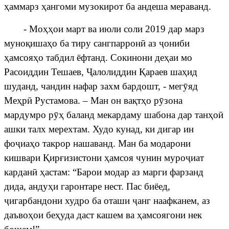
ҳ
аммарз
ҳ
ангоми музокирот ба андеша мераванд.
- Мо
ҳҳ
ои март ва июли соли 2019 дар марз
муно
қ
иша
ҳ
о ба тиру сангпаррон
ӣ
аз
ҷ
ониби
ҳ
амсоя
ҳ
о табдил ёфтанд. Сокинони де
ҳ
аи мо
Расоиддин Тешаев,
Ҷ
алолиддин
Қ
араев ша
ҳ
ид
шуданд, чандин нафар захм бардошт, - мег
ӯ
яд
Ме
ҳ
р
ӣ
Рустамова. – Ман он ва
қ
т
ҳ
о р
ӯ
зона
мардумро р
ӯҳ
баланд мекардаму шабона дар тан
ҳ
о
ӣ
ашки талх мерехтам. Худо кунад, ки дигар ин
фо
ҷ
иа
ҳ
о такрор нашаванд. Ман ба модарони
кишвари
Қ
ир
ғ
изистони
ҳ
амсоя чунин муро
ҷ
иат
кардан
ӣ
ҳ
астам: “Барои модар аз марги фарзанд
дида, анду
ҳ
и гаронтаре нест. Пас биёед,
ҷ
игарбандони
худро
ба
оташ
и
ҷ
анг
наафканем
,
аз
даъво
ҳ
ои бе
ҳ
уда даст кашем ва
ҳ
амсоягони нек