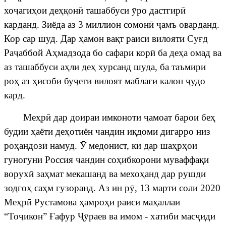
хо
ҷ
аги
ҳ
ои де
ҳқ
он
ӣ
ташаббуси
ӯ
ро дастгир
ӣ
карданд. Зиёда аз 3 миллион сомон
ӣ
ҷ
амъ
оварданд.
Кор сар шуд. Дар
ҳ
амон ва
қ
т раиси вилояти Су
ғ
д
Ра
ҷ
аббой
А
ҳ
мадзода бо сафари кор
ӣ
ба де
ҳ
а омад ва
аз ташаббуси а
ҳ
ли де
ҳ
хурсанд шуда, ба таъмири
ро
ҳ
аз
ҳ
исоби бу
ҷ
ети
вилоят
мабла
ғ
и
калон
ҷ
удо
кард
.
Ме
ҳ
р
ӣ
дар доираи имконоти
ҷ
амоат
барои
бе
ҳ
будии
ҳ
аёти де
ҳ
отиён чандин и
қ
доми дигарро низ
ро
ҳ
андоз
ӣ
намуд.
Ӯ
медонист, ки дар ша
ҳ
р
ҳ
ои
гуногуни Россия чандин со
ҳ
ибкорони муваффа
қ
и
ворух
ӣ
за
ҳ
мат мекашанд ва мехо
ҳ
анд дар рушди
зодго
ҳ
са
ҳ
м гузоранд. Аз ин р
ӯ
, 13 марти соли 2020
Ме
ҳ
р
ӣ
Рустамова
ҳа
мро
ҳ
и раиси ма
ҳ
аллаи
“То
ҷ
икон”
Ғ
афур
Ҷӯ
раев ва имом - хатиби мас
ҷ
иди