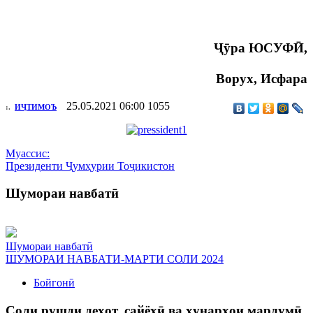
Ҷӯ
ра ЮСУФ
Ӣ
,
Ворух, Исфара
25.05.2021 06:00
1055
:.
ИҶТИМОЪ
Муассис:
Президенти Ҷумҳурии Тоҷикистон
Шумораи навбатӣ
Шумораи навбатӣ
ШУМОРАИ НАВБАТИ-МАРТИ СОЛИ 2024
Бойгонӣ
Соли рушди деҳот, сайёҳӣ ва ҳунарҳои мардумӣ