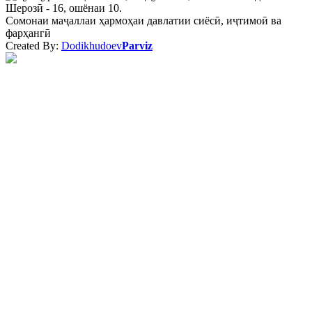
Шерозӣ - 16, ошёнаи 10.
Сомонаи маҷаллаи ҳармоҳаи давлатии сиёсӣ, иҷтимоӣ ва
фарҳангӣ
Created By:
Dodikhudoev
Parviz