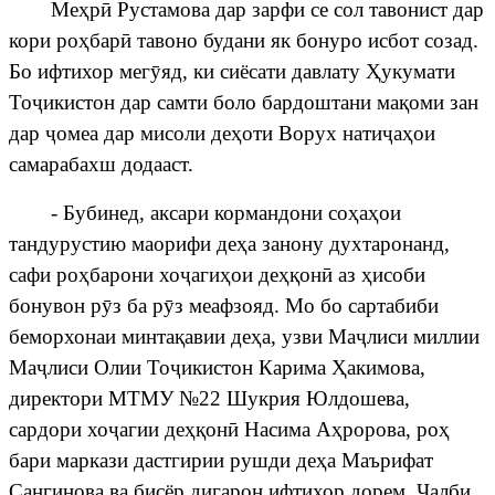
Ме
ҳ
р
ӣ
Рустамова дар зарфи се сол тавонист дар
кори ро
ҳ
бар
ӣ
тавоно будани як бонуро исбот созад.
Бо ифтихор мег
ӯ
яд, ки сиёсати давлату
Ҳ
укумати
То
ҷ
икистон
дар самти боло бардоштани ма
қ
оми зан
дар
ҷ
омеа
дар
мисоли
де
ҳ
оти Ворух нати
ҷ
а
ҳ
ои
самарабахш додааст.
- Бубинед, аксари кормандони со
ҳ
а
ҳ
ои
тандурустию маорифи де
ҳ
а занону духтаронанд,
сафи ро
ҳ
барони хо
ҷ
аги
ҳ
ои де
ҳқ
он
ӣ
аз
ҳ
исоби
бонувон р
ӯ
з ба р
ӯ
з меафзояд. Мо бо сартабиби
беморхонаи минта
қ
авии де
ҳ
а, узви Ма
ҷ
лиси
миллии
Ма
ҷ
лиси
О
лии То
ҷ
икистон
Карима
Ҳ
акимова,
директори МТМУ №22 Шукрия Юлдошева,
сардори хо
ҷ
агии
де
ҳқ
он
ӣ
Насима А
ҳ
ророва, ро
ҳ
бари маркази дастгирии рушди де
ҳ
а Маърифат
Сангинова ва бисёр дигарон ифтихор дорем.
Ҷ
алби