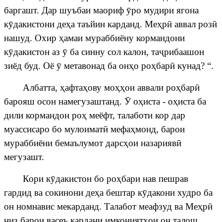
баргашт. Дар шуъбаи маориф
ӯ
ро мудири ягона
к
ӯ
дакистони де
ҳ
а таъйин карданд. Ме
ҳ
р
ӣ
аввал роз
ӣ
нашуд. Охир
ҳ
амаи мураббиёну кормандони
к
ӯ
дакистон аз
ӯ
ба синну сол калон, та
ҷ
рибаашон
зиёд
буд. Оё
ӯ
метавонад ба он
ҳ
о ро
ҳ
бар
ӣ
кунад? “.
Албатта,
ҳ
афта
ҳ
ову мо
ҳҳ
ои аввали ро
ҳ
бар
ӣ
барояш осон намегузаштанд.
Ӯ
о
ҳ
иста - о
ҳ
иста ба
дили кормандон ро
ҳ
меёфт, талаботи кор дар
муассисаро бо мулоимат
ӣ
мефа
ҳ
монд, барои
мураббиёни бемаълумот дарс
ҳ
ои назарияв
ӣ
мегузашт.
Кори к
ӯ
дакистон бо ро
ҳ
бари нав пешрав
гардид ва сокинони де
ҳ
а бештар к
ӯ
дакони худро ба
он номнавис мекарданд. Талабот меафзуд ва Ме
ҳ
р
ӣ
низ барои васеъ кардани имконият
ҳ
ои он талош