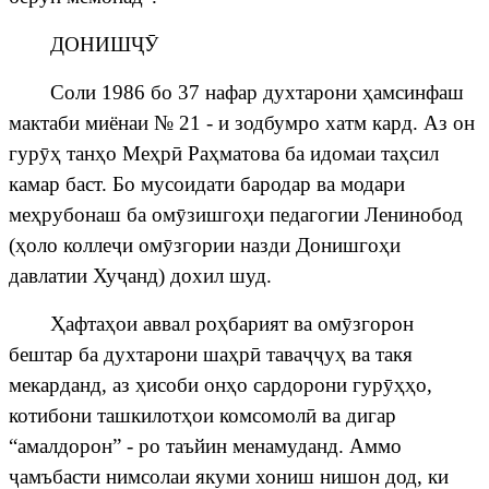
ДОНИШ
ҶӮ
Соли 1986 бо 37 нафар духтарони
ҳ
амсинфаш
мактаби миёнаи № 21 - и зодбумро хатм кард. Аз он
гур
ӯҳ
тан
ҳ
о Ме
ҳ
р
ӣ
Ра
ҳ
матова ба идомаи та
ҳ
сил
камар баст. Бо мусоидати бародар ва модари
ме
ҳ
рубонаш ба ом
ӯ
зишго
ҳ
и педагогии Ленинобод
(
ҳ
оло колле
ҷ
и
ом
ӯ
згории назди Донишго
ҳ
и
давлатии Ху
ҷ
анд
) дохил шуд.
Ҳ
афта
ҳ
ои аввал ро
ҳ
барият ва ом
ӯ
згорон
бештар ба духтарони ша
ҳ
р
ӣ
тава
ҷҷ
у
ҳ
ва такя
мекарданд, аз
ҳ
исоби он
ҳ
о сардорони гур
ӯҳҳ
о,
котибони ташкилот
ҳ
ои комсомол
ӣ
ва дигар
“амалдорон” - ро таъйин менамуданд. Аммо
ҷ
амъбасти
нимсолаи
якуми
хониш
нишон
дод
,
ки