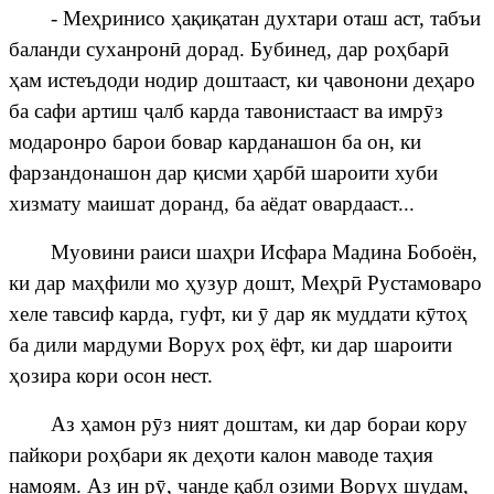
- Ме
ҳ
ринисо
ҳ
а
қ
и
қ
атан духтари оташ аст, табъи
баланди суханрон
ӣ
дорад. Бубинед, дар ро
ҳ
бар
ӣ
ҳ
ам истеъдоди нодир доштааст, ки
ҷ
авонони
де
ҳ
аро
ба сафи артиш
ҷ
алб
карда
тавонистааст
ва
имр
ӯ
з
модаронро барои бовар карданашон ба он, ки
фарзандонашон дар
қ
исми
ҳ
арб
ӣ
шароити хуби
хизмату маишат доранд, ба аёдат овардааст...
Муовини раиси ша
ҳ
ри Исфара Мадина Бобоён,
ки дар ма
ҳ
фили мо
ҳ
узур дошт, Ме
ҳ
р
ӣ
Рустамоваро
хеле тавсиф карда, гуфт, ки
ӯ
дар як муддати к
ӯ
то
ҳ
ба дили мардуми Ворух ро
ҳ
ёфт, ки дар шароити
ҳ
озира кори осон нест.
Аз
ҳ
амон р
ӯ
з ният доштам, ки дар бораи кору
пайкори ро
ҳ
бари як де
ҳ
оти калон маводе та
ҳ
ия
намоям. Аз ин р
ӯ
, чанде
қ
абл озими Ворух шудам,