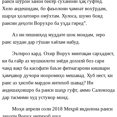
раиси ш
ӯ
рои занон бисёр суханони
ҳ
а
қ
гуфтед.
Хело андешидам, бо фаъолони
ҷ
амоат
вох
ӯ
рдам,
шар
ҳ
и
ҳ
олатонро ом
ӯ
хтам. Хулоса, шумо бояд
раисии де
ҳ
оти Ворухро ба у
ҳ
да гиред”.
Аз ин пешни
ҳ
од муддате шок мондам, зеро
раис шудан дар г
ӯ
шаи хаёлам набуд.
Эътироз кард. Охир Ворух минта
қ
аи сар
ҳ
адист,
ки ба
ғ
айр
аз
мушкилоти
зиёди
дохил
ӣ
боз сари
чанд ва
қ
т ба касофати баъзе фитнагарони кишвари
ҳ
ам
ҷ
авор дучори ноороми
ҳ
о мешавад. Хуб нест, ки
раис аз
ҳ
исоби мардон интихоб шавад? Ин
андеша
ҳ
ояшро ба раиси ша
ҳ
р гуфт, аммо Саломзода
дар тасмими худ устувор монд.
Мо
ҳ
и апрели соли 2018 Ме
ҳ
р
ӣ
якдилона раиси
де
ҳ
оти Ворух интихоб шуд.