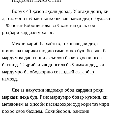
И
Қ
ДОМИ НАХУСТИН
Ворух 43
ҳ
азор а
ҳ
ол
ӣ
дорад.
Ӯ
ога
ҳӣ
дошт, ки
дар замони ш
ӯ
рав
ӣ
тан
ҳ
о як зан раиси де
ҳ
от будааст
– Фаро
ғ
ат
Бобониёзова
ва
ӯ
ҳ
ам тан
ҳ
о як сол
ро
ҳ
бар
ӣ
кардаасту халос.
Ме
ҳ
р
ӣ
қ
ариб ба
ҳ
аёти
ҳ
ар хонаводаи де
ҳ
а
шинос ва шарики шодию
ғ
ами
он
ҳ
о буд, бо такя ба
мардум ва дастгирии фаъолон ба кор
ҳ
усни о
ғ
оз
бахшид
. Та
ҷ
рибаи
чандинсола
ба
ӯ
имкон дод, ки
мардумро ба ободкорию созандаг
ӣ
сафарбар
намояд.
Яке аз нахустин и
қ
дом
ҳ
о обод кардани ро
ҳ
и
маркази де
ҳ
а буд. Раис мардумро бовар кунонд, ки
метавонем аз
ҳ
исоби пасандоз
ҳ
ои худ кори таъмири
ро
ҳ
ро о
ғ
оз
бахшем
. Со
ҳ
ибкорон, раисони