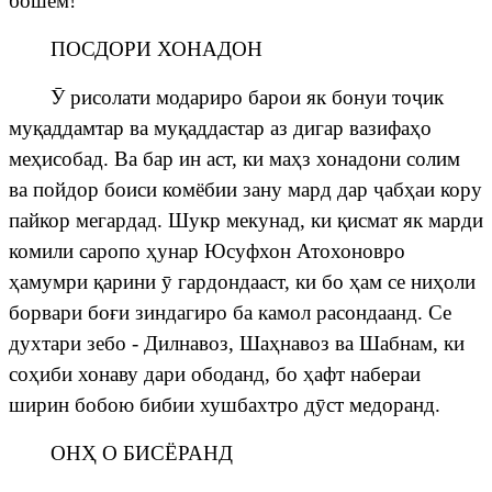
бошем!”
ПОСДОРИ ХОНАДОН
Ӯ
рисолати модариро барои як бонуи то
ҷ
ик
му
қ
аддамтар ва му
қ
аддастар аз дигар вазифа
ҳ
о
ме
ҳ
исобад. Ва бар ин аст, ки ма
ҳ
з хонадони солим
ва пойдор боиси комёбии зану мард дар
ҷ
аб
ҳ
аи кору
пайкор мегардад. Шукр мекунад, ки
қ
исмат як марди
комили саропо
ҳ
унар Юсуфхон Атохоновро
ҳ
амумри
қ
арини
ӯ
гардондааст, ки бо
ҳ
ам се ни
ҳ
оли
борвари бо
ғ
и
зиндагиро
ба камол расондаанд. Се
духтари зебо - Дилнавоз, Ша
ҳ
навоз ва Шабнам, ки
со
ҳ
иби хонаву дари ободанд, бо
ҳ
афт набераи
ширин бобою бибии хушбахтро д
ӯ
ст медоранд.
ОН
Ҳ
О БИСЁРАНД