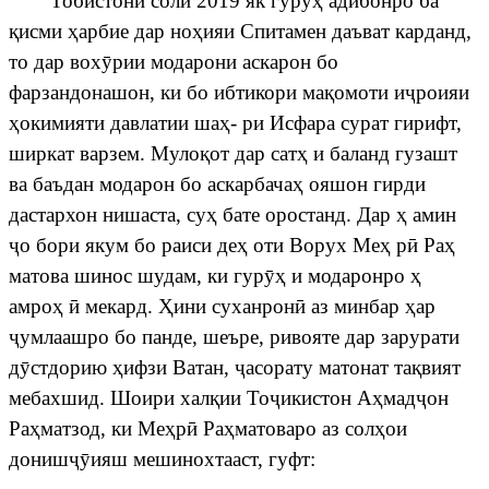
Тобистони соли 2019 як гур
ӯҳ
адибонро ба
қ
исми
ҳ
арбие дар но
ҳ
ияи Спитамен даъват карданд,
то дар вох
ӯ
рии модарони аскарон бо
фарзандонашон, ки бо ибтикори ма
қ
омоти и
ҷ
роияи
ҳ
окимияти давлатии ша
ҳ
- ри Исфара сурат гирифт,
ширкат варзем. Муло
қ
от дар сат
ҳ
и баланд гузашт
ва баъдан модарон бо аскарбача
ҳ
ояшон гирди
дастархон нишаста, су
ҳ
бате оростанд. Дар
ҳ
амин
ҷ
о
бори
якум
бо
раиси
де
ҳ
оти Ворух Ме
ҳ
р
ӣ
Ра
ҳ
матова шинос шудам, ки гур
ӯҳ
и модаронро
ҳ
амро
ҳ
ӣ
мекард.
Ҳ
ини суханрон
ӣ
аз минбар
ҳ
ар
ҷ
умлаашро
бо панде, шеъре, ривояте дар зарурати
д
ӯ
стдорию
ҳ
ифзи Ватан,
ҷ
асорату
матонат та
қ
вият
мебахшид. Шоири хал
қ
ии То
ҷ
икистон
А
ҳ
мад
ҷ
он
Ра
ҳ
матзод, ки Ме
ҳ
р
ӣ
Ра
ҳ
матоваро аз сол
ҳ
ои
дониш
ҷӯ
ияш мешинохтааст, гуфт: