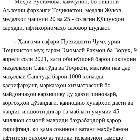
Ме
ҳ
р
ӣ
Рустамова,
ҳ
амчунон, бо нишони
Аълочии фар
ҳ
анги То
ҷ
икистон
, медали Жуков,
медал
ҳ
ои
ҷ
ашнии
20
ва
25 - солагии
Қӯ
шун
ҳ
ои
сар
ҳ
ад
ӣ
, ифтихорнома
ҳ
о сазовор шудааст.
-
Ҳ
ангоми сафари Президенти
Ҷ
ум
ҳ
урии
То
ҷ
икистон
му
ҳ
тарам Эмомал
ӣ
Ра
ҳ
мон ба Ворух, 9
апрели соли 2021, хати оби н
ӯ
шок
ӣ
барои сокинони
ма
ҳ
алла
ҳ
ои Сангт
ӯ
да ва То
ҷ
икон
,
мактаби
нав
дар
ма
ҳ
аллаи Сангт
ӯ
да барои 1000 хонанда,
қ
асрифар
ҳ
анг, марказ
ҳ
ои хизматрасон
ӣ
бо
майдонча
ҳ
ои варзишиву ду
ҳ
авзи шиновар
ӣ
,
корго
ҳҳ
ои д
ӯ
зандаг
ӣ
,
қ
аннодию
ҳ
унар
ҳ
ои даст
ӣ
ва
чандин иншооти дигар ба мабла
ғ
и
умумии
45
миллион
сомон
ӣ
мавриди ба
ҳ
рабардор
ӣ
қ
арор
гирифтанд, ки
ҳ
ама сокинони ватани ма
ҳ
бубамон
ифтито
ҳ
и он
ҳ
оро аз тари
қ
и телевизион тамошо