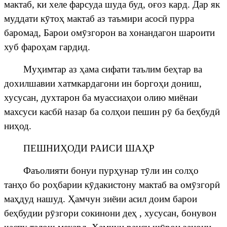
мактаб, ки хеле фарсуда шуда буд, о
ғ
оз
кард
.
Дар
як
муддати
к
ӯ
то
ҳ
мактаб аз таъмири асос
ӣ
пурра
баромад, Барои ом
ӯ
згорон ва хонандагон шароити
хуб фаро
ҳ
ам гардид.
Му
ҳ
имтар аз
ҳ
ама сифати таълим бе
ҳ
тар ва
дохилшавии хатмкардагони ин борго
ҳ
и дониш,
хусусан, духтарон ба муассиа
ҳ
ои олию миёнаи
махсуси касб
ӣ
назар ба сол
ҳ
ои пешин р
ӯ
ба бе
ҳ
буд
ӣ
ни
ҳ
од.
ПЕШНИ
Ҳ
ОДИ РАИСИ ША
Ҳ
Р
Фаъолияти бонуи пур
ҳ
унар т
ӯ
ли ин сол
ҳ
о
тан
ҳ
о бо ро
ҳ
барии к
ӯ
дакистону мактаб ва ом
ӯ
згор
ӣ
ма
ҳ
дуд нашуд.
Ҳ
амчун зиёии асил доим барои
бе
ҳ
будии р
ӯ
згори сокинони де
ҳ
, хусусан, бонувон