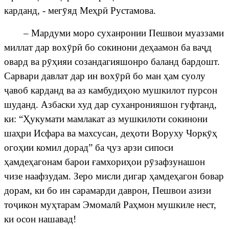
карданд, - мег
ӯ
яд Ме
ҳ
р
ӣ
Рустамова.
– Мардуми моро суханронии Пешвои муаззами
миллат дар вох
ӯ
р
ӣ
бо сокинони де
ҳ
аамон ба ва
ҷ
д
овард
ва
р
ӯҳ
ияи созандагияшонро баланд бардошт.
Сарвари давлат дар ин вох
ӯ
р
ӣ
бо ман
ҳ
ам суолу
ҷ
авоб
карданд
ва
аз
камбуди
ҳ
ою мушкилот пурсон
шуданд. Азбаски худ дар суханронияшон гуфтанд,
ки: “
Ҳ
укумати мамлакат аз мушкилоти сокинони
ша
ҳ
ри Исфара ва махсусан, де
ҳ
оти Воруху Чорк
ӯҳ
ого
ҳ
ии комил дорад” ба
ҷ
уз
арзи
сипоси
ҳ
амде
ҳ
агонам барои
ғ
амхори
ҳ
ои р
ӯ
зафзунашон
чизе наафзудам. Зеро мисли дигар
ҳ
амде
ҳ
агон бовар
дорам, ки бо ин сарамарди даврон, Пешвои азизи
то
ҷ
икон
му
ҳ
тарам Эмомал
ӣ
Ра
ҳ
мон мушкиле нест,
ки осон нашавад!