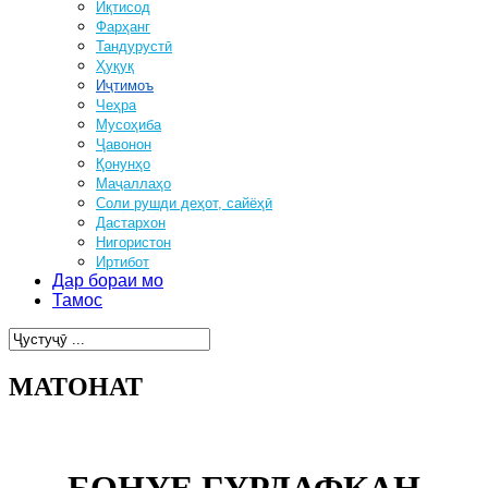
Иқтисод
Фарҳанг
Тандурустӣ
Ҳуқуқ
Иҷтимоъ
Чеҳра
Мусоҳиба
Ҷавонон
Қонунҳо
Маҷаллаҳо
Соли рушди деҳот, сайёҳӣ
Дастархон
Нигористон
Иртибот
Дар бораи мо
Тамос
МАТОНАТ
БОНУЕ ГУРДАФКАН