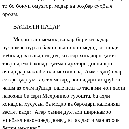
то бо бонуи ом
ӯ
згор, модар ва ро
ҳ
бар су
ҳ
бате
ороям.
ВАСИЯТИ ПАДАР
Ме
ҳ
р
ӣ
на
ғ
з
мехонд
ва
ҳ
ар боре ки падар
р
ӯ
зномаи пур аз ба
ҳ
ои аълои
ӯ
ро медид, аз шод
ӣ
меболид ва ваъда медод, ки агар хонданро
ҳ
амин
тавр идома бахшад,
ҳ
атман духтари донояшро
оянда дар мактаби ол
ӣ
мехононад. Аммо
ҳ
ан
ӯ
з дар
синфи
ҳ
афтум та
ҳ
сил мекард, ки падари ме
ҳ
рубон
чашм аз олам п
ӯ
шид, вале пеш аз таслими
ҷ
он
дасти
навозиш
ба
сари
Ме
ҳ
ринисо гузошта, ба а
ҳ
ли
хонадон, хусусан, ба модар ва бародари калонияш
васият кард: “Агар
ҳ
амин духтари ширинамро
минбаъд нахононед, донед, ки як дасти ман аз хок
берун мемонад”.