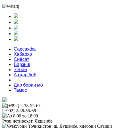
Сарсаҳфа
Хабарҳо
Сиёсат
Варзиш
Зебоӣ
Аз ҳар боб
Феҳрист
Дар бораи мо
Тамос
[+992] 2-38-55-67
[+992] 2-38-55-68
Аз 8:00 то 18:00
Рӯзи истироҳат, Якшанбе
Ҷумҳурии Тоҷикистон, ш. Душанбе, хиёбони Саъдии