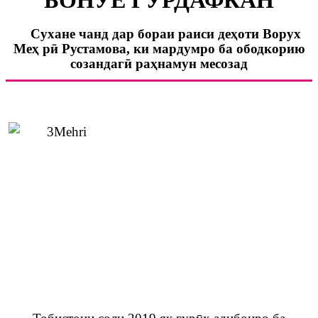
Сухане чанд дар бораи раиси де
ҳ
оти Ворух
Ме
ҳ
р
ӣ
Рустамова, ки мардумро ба ободкорию
созандаг
ӣ
ра
ҳ
намун месозад