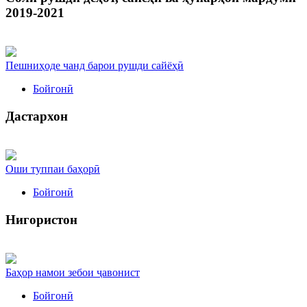
2019-2021
Пешниҳоде чанд барои рушди сайёҳӣ
Бойгонӣ
Дастархон
Оши туппаи баҳорӣ
Бойгонӣ
Нигористон
Баҳор намои зебои ҷавонист
Бойгонӣ