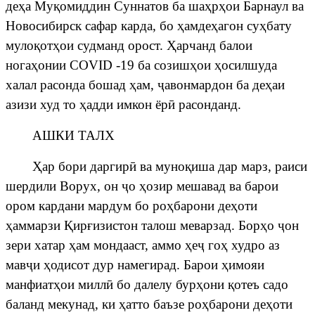
д
е
ҳ
а Му
қ
омиддин Суннатов ба ша
ҳ
р
ҳ
ои Барнаул ва
Новосибирск сафар карда, бо
ҳ
амде
ҳ
агон су
ҳ
бату
муло
қ
от
ҳ
ои судманд орост.
Ҳ
арчанд балои
нога
ҳ
онии COVID -19 ба созиш
ҳ
ои
ҳ
осилшуда
халал расонда бошад
ҳ
ам,
ҷ
авонмардон
ба де
ҳ
аи
азизи худ то
ҳ
адди имкон ёр
ӣ
расонданд.
АШКИ ТАЛХ
Ҳ
ар бори даргир
ӣ
ва муно
қ
иша дар марз, раиси
шердили Ворух, он
ҷ
о
ҳ
озир мешавад ва барои
ором кардани мардум бо ро
ҳ
барони де
ҳ
оти
ҳ
аммарзи
Қ
ир
ғ
изистон
талош
меварзад. Бор
ҳ
о
ҷ
он
зери хатар
ҳ
ам мондааст, аммо
ҳ
е
ҷ
го
ҳ
худро аз
мав
ҷ
и
ҳ
одисот дур намегирад. Барои
ҳ
имояи
манфиат
ҳ
ои милл
ӣ
бо далелу бур
ҳ
они
қ
отеъ садо
баланд мекунад, ки
ҳ
атто баъзе ро
ҳ
барони де
ҳ
оти