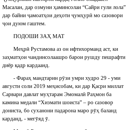
Масалан
, дар озмуни
ҳ
аминсолаи “Сайри гули лола”
дар байни
ҷ
амоат
ҳ
ои де
ҳ
оти
ҷ
ум
ҳ
ур
ӣ
мо сазовори
ҷ
ои
дуюм
гаштем.
ПОДОШИ ЗА
Ҳ
МАТ
Ме
ҳ
р
ӣ
Рустамова аз он ифтихорманд аст, ки
за
ҳ
мат
ҳ
ои чандинсолаашро барои рушду пешрафти
диёр
қ
адр кардаанд.
- Фара
ҳ
мандтарин р
ӯ
зи умри худро 29 - уми
августи соли 2019 ме
ҳ
исобам, ки дар
Қ
асри миллат
Сарвари давлат му
ҳ
тарам Эмомал
ӣ
Ра
ҳ
мон ба
камина медали “Хизмати шоиста” – ро сазовор
дониста, бо суханони падарона маро р
ӯҳ
баланд
карданд, - мег
ӯ
яд
ӯ
.