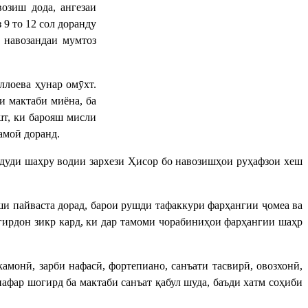
озиш дода, ангезаи
 9 то 12 сол доранду
 навозандаи мумтоз
ллоева ҳунар омӯхт.
и мактаби миёна, ба
шт, ки барояш мисли
амоӣ доранд.
худуди шаҳру водии зархези Ҳисор бо навозишҳои руҳафзои хеш
ши пайваста дорад, барои рушди тафаккури фарҳангии ҷомеа ва
гирдон зикр кард, ки дар тамоми чорабиниҳои фарҳангии шаҳр
амонӣ, зарби нафасӣ, фортепиано, санъати тасвирӣ, овозхонӣ,
нафар шогирд ба мактаби санъат қабул шуда, баъди хатм соҳиби