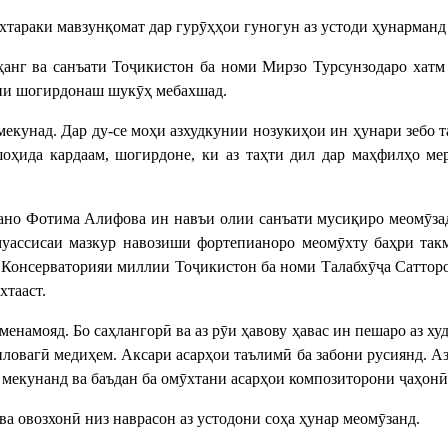
хтараки мавзунқомат дар гурӯҳҳои гуногун аз устоди ҳунарманд
анг ва санъати Тоҷикистон ба номи Мирзо Турсунзодаро хатм к
сии шогирдонаш шукӯҳ мебахшад.
мекунад. Дар ду-се моҳи азхудкунии нозукиҳои ин ҳунари зебо т
оҳида кардаам, шогирдоне, ки аз таҳти дил дар маҳфилҳо ме
иано Фотима Алифова ин навъи олии санъати мусиқиро меомӯзад
 муассисаи мазкур навозиши фортепианоро меомӯхту баҳри та
Консерваторияи миллии Тоҷикистон ба номи Талабхӯҷа Сатторовр
хтааст.
енамояд. Бо саҳлангорӣ ва аз рӯи ҳавову ҳавас ин пешаро аз худ
иловагӣ медиҳем. Аксари асарҳои таълимӣ ба забони русиянд. А
екунанд ва баъдан ба омӯхтани асарҳои композиторони ҷаҳонӣ 
ва овозхонӣ низ наврасон аз устодони соҳа ҳунар меомӯзанд.