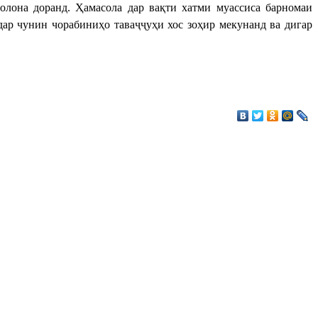
лона доранд. Ҳамасола дар вақти хатми муассиса барномаи
дар чунин чорабиниҳо таваҷҷуҳи хос зоҳир мекунанд ва дигар