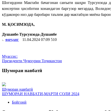
Шогирдони Мактаби бачагонаи санъати шаҳри Турсунзода д
консертии ҳисоботии хонандагон баргузор мегардад. Волидон
кӯдаконро низ дар баробари таълим дар мактабҳои миёна барои
М. ҚОСИМЗОДА,
Душанбе-Турсунзода-Душанбе
11.04.2024 07:09
510
:.
ФАРҲАНГ
Муассис:
Президенти Ҷумҳурии Тоҷикистон
Шумораи навбатӣ
Шумораи навбатӣ
ШУМОРАИ НАВБАТИ-МАРТИ СОЛИ 2024
Бойгонӣ