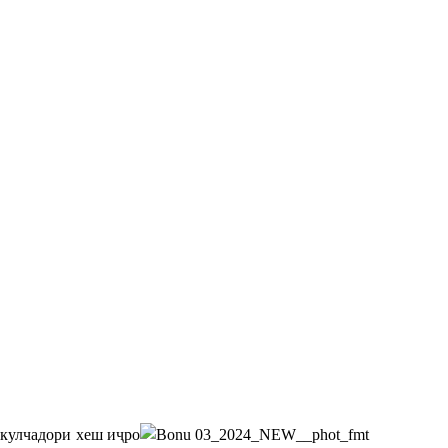
окулчадори хеш иҷро