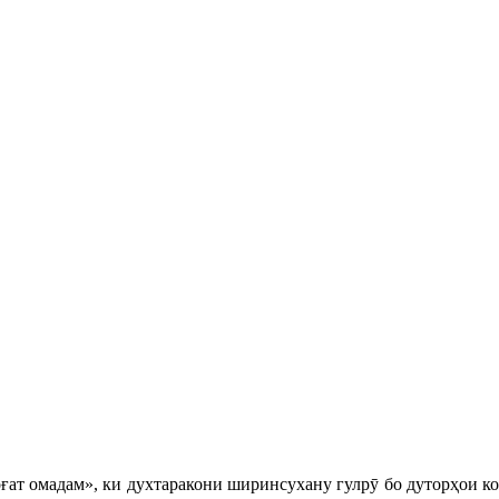
ғат омадам», ки духтаракони ширинсухану гулрӯ бо дуторҳои к