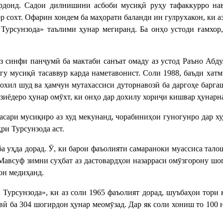
ардонд. Садои дилнишини асбоби мусиқӣ руҳу тафаккурро нав
 сохт. Офарин хондем ба маҳорати баланди ин гулрухакон, ки аз
Турсунзода» таълими ҳунар мегиранд. Ба онҳо устоди ғамхор,
з синфи панҷумӣ ба мактаби санъат омаду аз устод Раъно Абду
гу мусиқӣ тасаввур карда наметавонист. Соли 1988, баъди хатм
хил шуд ва ҳамчун мутахассиси дуторнавозӣ ба даргоҳе барга
 зиёдеро ҳунар омӯхт, ки онҳо дар дохилу хориҷи кишвар ҳунарн
 асари мусиқиро аз худ мекунанд, чорабиниҳои гуногунро дар 
ри Турсунзода аст.
 уҳда дорад. Ӯ, ки барои фаъолияти самараноки муассиса тало
 Мавсуф зимни суҳбат аз дастовардҳои назарраси омӯзгорону шо
он медиҳанд.
Турсунзода», ки аз соли 1965 фаъолият дорад, шуъбаҳои тори к
вӣ ба 304 шогирдон ҳунар меомӯзад. Дар як соли хониш то 100 