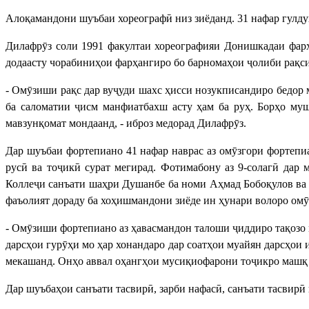
Алоқамандони шуъбаи хореографӣ низ зиёданд. 31 нафар гулду
Дилафрӯз соли 1991 факултаи хореографияи Донишкадаи фарҳ
додаасту чорабиниҳои фарҳангиро бо барномаҳои ҷолиби рақ
- Омӯзиши рақс дар вуҷуди шахс ҳисси нозукписандиро бедор 
ба саломатии ҷисм манфиатбахш асту ҳам ба руҳ. Борҳо муш
мавзунқомат мондаанд, - иброз медорад Дилафрӯз.
Дар шуъбаи фортепиано 41 нафар наврас аз омӯзгори фортеп
русӣ ва тоҷикӣ сурат мегирад. Фотимабону аз 9-солагӣ дар
Коллеҷи санъати шаҳри Душанбе ба номи Аҳмад Бобоқулов ва 
фаъолият дораду ба хоҳишмандони зиёде ин ҳунари волоро омӯ
- Омӯзиши фортепиано аз ҳавасмандон талоши ҷиддиро тақозо м
дарсҳои гурӯҳи мо ҳар хонандаро дар соатҳои муайян дарсҳои 
мекашанд. Онҳо аввал оҳангҳои мусиқиофарони тоҷикро машқ м
Дар шуъбаҳои санъати тасвирӣ, зарби нафасӣ, санъати тасвирӣ 