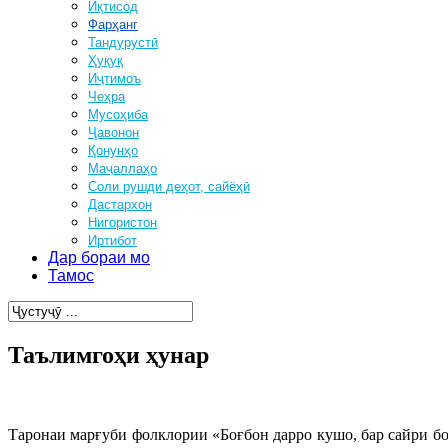
Иқтисод
Фарҳанг
Тандурустӣ
Ҳуқуқ
Иҷтимоъ
Чеҳра
Мусоҳиба
Ҷавонон
Қонунҳо
Маҷаллаҳо
Соли рушди деҳот, сайёҳӣ
Дастархон
Нигористон
Иртибот
Дар бораи мо
Тамос
Таълимгоҳи ҳунар
Таронаи марғуби фолклории «Боғбон дарро кушо, бар сайри бо