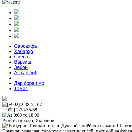
Сарсаҳфа
Хабарҳо
Сиёсат
Варзиш
Зебоӣ
Аз ҳар боб
Феҳрист
Дар бораи мо
Тамос
[+992] 2-38-55-67
[+992] 2-38-55-68
Аз 8:00 то 18:00
Рӯзи истироҳат, Якшанбе
Ҷумҳурии Тоҷикистон, ш. Душанбе, хиёбони Саъдии Шерозӣ 
Сомонаи маҷаллаи ҳармоҳаи давлатии сиёсӣ, иҷтимоӣ ва фарҳ