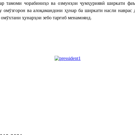
ар тамоми чорабиниҳо ва озмунҳои ҷумҳуриявӣ ширкати фаъо
у омӯзгорон ва алоқамандони ҳунар ба ширкати насли наврас 
 омӯхтани ҳунарҳои зебо тарғиб менамоянд.