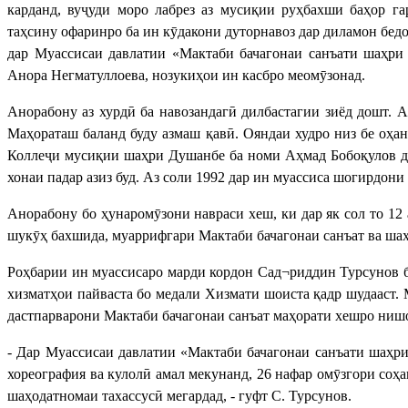
карданд, вуҷуди моро лабрез аз мусиқии руҳбахши баҳор г
таҳсину офаринро ба ин кӯдакони дуторнавоз дар диламон бедор
дар Муассисаи давлатии «Мактаби бачагонаи санъати шаҳри 
Анора Негматуллоева, нозукиҳои ин касбро меомӯзонад.
Анорабону аз хурдӣ ба навозандагӣ дилбастагии зиёд дошт. А
Маҳораташ баланд буду азмаш қавӣ. Ояндаи худро низ бе оҳан
Коллеҷи мусиқии шаҳри Душанбе ба номи Аҳмад Бобоқулов до
хонаи падар азиз буд. Аз соли 1992 дар ин муассиса шогирдони
Анорабону бо ҳунаромӯзони навраси хеш, ки дар як сол то 12
шукӯҳ бахшида, муаррифгари Мактаби бачагонаи санъат ва шаҳ
Роҳбарии ин муассисаро марди кордон Сад¬риддин Турсунов ба
хизматҳои пайваста бо медали Хизмати шоиста қадр шудааст.
дастпарварони Мактаби бачагонаи санъат маҳорати хешро ниш
- Дар Муассисаи давлатии «Мактаби бачагонаи санъати шаҳри 
хореография ва кулолӣ амал мекунанд, 26 нафар омӯзгори соҳа
шаҳодатномаи тахассусӣ мегардад, - гуфт С. Турсунов.