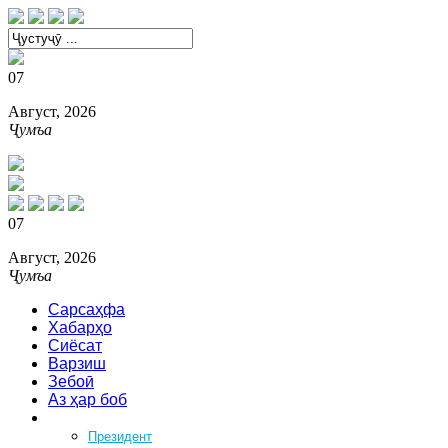
07
Август, 2026
Ҷумъа
07
Август, 2026
Ҷумъа
Сарсаҳфа
Хабарҳо
Сиёсат
Варзиш
Зебоӣ
Аз ҳар боб
Феҳрист
Президент