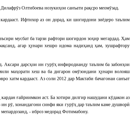
 Дилафрӯз Олтибоева нозукиҳои санъати рақсро меомӯзад.
ардааст. Ифтихор аз он дорад, ки шогирдони зиёдеро таълим
аъсири мусбат ба тарзи рафтори шогирдон зоҳир мегардад. Ҳам
рақсанд, агар ҳунари хешро идома надиҳанд ҳам, хушрафтору
. Аксари дарсҳои ин гурӯҳ инфиродианду таълим ба забонҳои
кмили маҳорати хеш ва ба дигарон омӯзондани ҳунари волояш
о хатм кардааст. Аз соли 2012 дар Мактаби бачагонаи санъат
 кардан ғайриимкон аст. Ба хотири дилгир нашудани кӯдакон аз
з ин рӯ, хонандагони синфи яки гурӯҳ дар таълим каме душворӣ
мепардозанд, - иброз медорад Фотимабону.