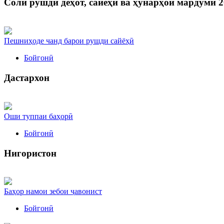
Соли рушди деҳот, сайёҳӣ ва ҳунарҳои мардумӣ 2
Пешниҳоде чанд барои рушди сайёҳӣ
Бойгонӣ
Дастархон
Оши туппаи баҳорӣ
Бойгонӣ
Нигористон
Баҳор намои зебои ҷавонист
Бойгонӣ