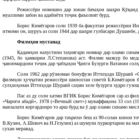
Режиссёри номошно дар хонаи бачаҳои шаҳри Қӯқанд т
муаллими забон ва адабиёти тоҷик фаъолият бурд.
Борис Кимёгаров соли 1939 ба факултаи режиссёрии И
итмоми он, шуруъ аз соли 1944 дар шаҳри гулбасари Душанбе, 
Филмҳои
мустанад
Қадамҳои нахустини таҳиягари номвар дар олами сина
(1945, бо ҳамкории Л.Степанова) аст. Филми мазкур бо ме
ҷавонмардони тоҷик дар ҷабҳаҳои Ҷанги Бузурги Ватании солҳ
Соли 1962 дар рӯзномаи бонуфузи Иттиҳоди Шуравӣ «С
филмҳои ҳуҷҷатии режиссёри шинохтаи советӣ Б.Кимёгаров бо
сулҳхоҳонаи Иттиҳоди Шуравӣ саҳми хеле бузурги худро гузо
Пас аз ду соли хатми ВГИК Борис Кимёгаров сар аз фил
«Чароғи абадӣ», 1978 («Вечный свет») муваффақона 33 сол (
манзалати коргардонро то арш бурд ва ӯ дар олами синамо мис
Борис Кимёгаров дар таърихи беш аз 90-солаи кинои то
В.Кузин, А.Шевич ва Н.Гезулин) аз шумули пуркортарин ва ма
сухан меравад.