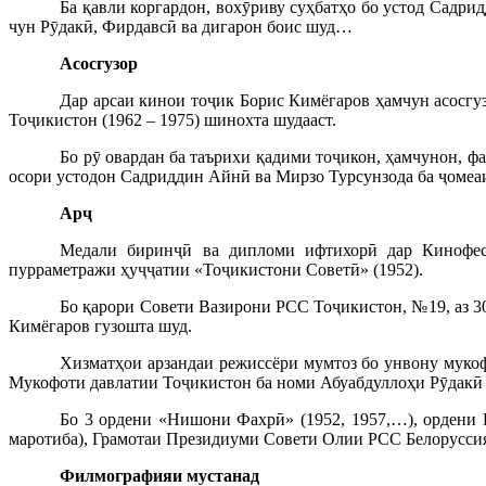
Ба қавли коргардон, вохӯриву суҳбатҳо бо устод Садри
чун Рӯдакӣ, Фирдавсӣ ва дигарон боис шуд…
Асосгузор
Дар арсаи кинои тоҷик Борис Кимёгаров ҳамчун асосгу
Тоҷикистон (1962 – 1975) шинохта шудааст.
Бо рӯ овардан ба таърихи қадими тоҷикон, ҳамчунон, ф
осори устодон Садриддин Айнӣ ва Мирзо Турсунзода ба ҷомеаи
Арҷ
Медали биринҷӣ ва дипломи ифтихорӣ дар Кинофес
пурраметражи ҳуҷҷатии «Тоҷикистони Советӣ» (1952).
Бо қарори Совети Вазирони РСС Тоҷикистон, №19, аз 3
Кимёгаров гузошта шуд.
Хизматҳои арзандаи режиссёри мумтоз бо унвону муко
Мукофоти давлатии Тоҷикистон ба номи Абуабдуллоҳи Рӯдакӣ 
Бо 3 ордени «Нишони Фахрӣ» (1952, 1957,…), ордени 
маротиба), Грамотаи Президиуми Совети Олии РСС Белорусси
Филмографияи
мустанад