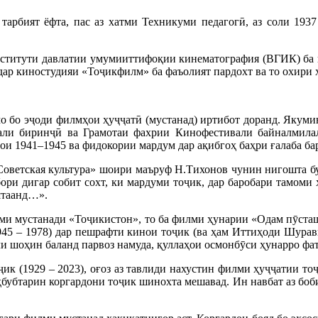
арбият ёфта, пас аз хатми Техникуми педагогӣ, аз соли 193
нститути давлатии умумииттифоқии кинематография (ВГИК) ба 
дар киностудияи «Тоҷикфилм» ба фаъолият пардохт ва то охири ҳ
мо бо эҷоди филмҳои ҳуҷҷатӣ (мустанад) иртибот доранд. Яку
дали биринҷӣ ва Грамотаи фахрии Кинофестивали байналмила
ои 1941–1945 ва фидокории мардум дар ақибгоҳ баҳри ғалаба ба
оветская культура» шоири маъруф Н.Тихонов чунин нигошта бу
ри дигар собит сохт, ки мардуми тоҷик, дар баробари тамоми х
штаанд…».
ми мустанади «Тоҷикистон», то ба филми ҳунарии «Одам пӯсташ
1945 – 1978) дар пешрафти кинои тоҷик (ва ҳам Иттиҳоди Шурав
ли шоҳин баланд парвоз намуда, қуллаҳои осмонбӯси ҳунарро фат
ҷик (1929 – 2023), оғоз аз тавлиди нахустин филми ҳуҷҷатии т
ҳбубтарин коргардони тоҷик шинохта мешавад. Ин навбат аз боб