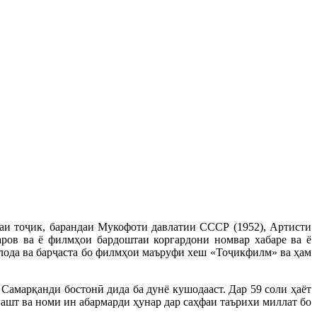
идаи тоҷик, барандаи Мукофоти давлатии СССР (1952), Артисти
ров ва ё филмҳои бардоштаи коргардони номвар хабаре ва ё
лода ва барҷаста бо филмҳои маъруфи хеш «Тоҷикфилм» ва ҳам
 Самарқанди бостонӣ дида ба дунё кушодааст. Дар 59 соли ҳаёт
ашт ва номи ин абармарди ҳунар дар саҳфаи таърихи миллат бо