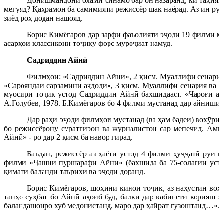
Донишмандони олами синамо бар он назаранд, ки таҳияг
мегӯяд? Қаҳрамон ба самимияти режиссёр шак наёрад. Аз ин рӯ
зиёд роҳ додан нашояд.
Борис Кимёгаров дар зарфи фаъолияти эҷодӣ 19 филми м
асарҳои классикони тоҷику форс муроҷиат намуд.
Садри
ддин Айнӣ
Филмҳои: «Садриддин Айнӣ», 2 қисм. Муаллифи сенария
«Сарояндаи сарзамини аҷдодӣ», 3 қисм. Муаллифи сенария ва 
муосири тоҷик устод Садриддин Айнӣ бахшидааст. «Чароғи а
А.Голубев, 1978. Б.Кимёгаров бо 4 филми мустанад дар айниши
Дар раҳи эҷоди филмҳои мустанад (ва ҳам бадеӣ) вохӯр
бо режиссёрону суратгирон ва журналистон сар мепечид. Ам
Айнӣ» - ро дар 2 қисм ба навор гирад.
Баъдан, режиссёр аз ҳаёти устод 4 филми ҳуҷҷатӣ рӯи
филми «Ҷашни пуршарафи Айнӣ» (бахшида ба 75-солагии усто
қимати баланди таърихӣ ва эҷодӣ доранд.
Борис Кимёгаров, шоҳини кинои тоҷик, аз нахустин во
танҳо суҳбат бо Айнӣ аҷоиб буд, балки дар кабинети корияш
баландашонро хуб медонистанд, маро дар ҳайрат гузоштанд…»