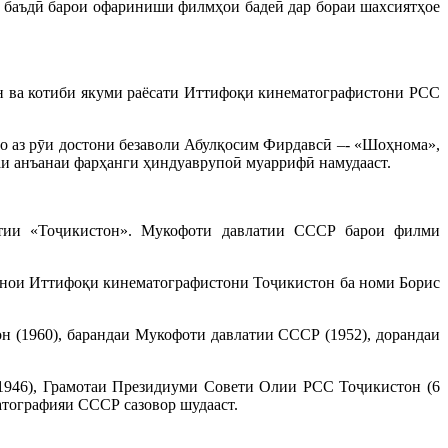
ои баъдӣ барои офариниши филмҳои бадеӣ дар бораи шахсиятҳое
он ва котиби якуми раёсати Иттифоқи кинематографистони РСС
ҳо аз рӯи достони безаволи Абулқосим Фирдавсӣ –- «Шоҳнома»,
аи анъанаи фарҳанги ҳиндуаврупоӣ муаррифӣ намудааст.
атии «Тоҷикистон». Мукофоти давлатии СССР барои филми
кинои Иттифоқи кинематографистони Тоҷикистон ба номи Борис
н (1960), барандаи Мукофоти давлатии СССР (1952), дорандаи
(1946), Грамотаи Президиуми Совети Олии РСС Тоҷикистон (6
тографияи СССР сазовор шудааст.