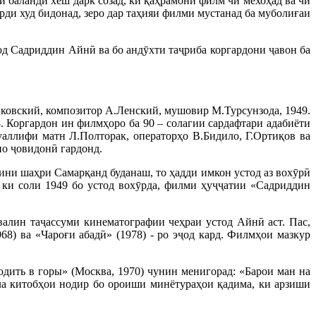
и баланди хеш дарк созад, ки қаҳрамони филм чӣ мехоҳад ва чӣ
рди худ бидонад, зеро дар таҳияи филми мустанад ба муболиғаи
од Садриддин Айнӣ ва бо андӯхти таҷриба коргардони ҷавон ба
ковский, композитор А.Ленский, мушовир М.Турсунзода, 1949.
. Коргардон ин филмҳоро ба 90 – солагии сардафтари адабиёти
аллифи матн Л.Полторак, операторҳо В.Бидило, Г.Ортиқов ва
но ҷовидонӣ гардонд.
ини шаҳри Самарқанд буданаш, то ҳадди имкон устод аз вохӯрӣ
 ки соли 1949 бо устод вохӯрда, филми ҳуҷҷатии «Садриддин
валин таҷассуми кинематографии чеҳраи устод Айнӣ аст. Пас,
) ва «Чароғи абадӣ» (1978) - ро эҷод кард. Филмҳои мазкур
дить в горы» (Москва, 1970) чунин менигорад: «Барои ман на
мла китобҳои нодир бо ороиши минётураҳои қадима, ки арзиши