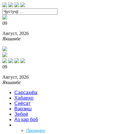
09
Август, 2026
Якшанбе
09
Август, 2026
Якшанбе
Сарсаҳфа
Хабарҳо
Сиёсат
Варзиш
Зебоӣ
Аз ҳар боб
Феҳрист
Президент