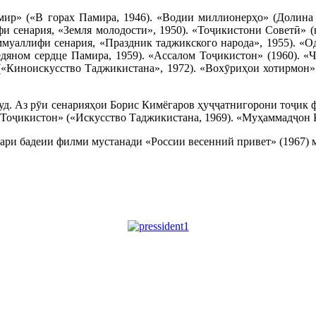
ир» («В горах Памира, 1946). «Водии миллионерҳо» (Долина м
 сенария, «Земля молодости», 1950). «Тоҷикистони Советӣ» (
ммуаллифи сенария, «Праздник таджикского народа», 1955). «
дяном сердце Памира, 1959). «Ассалом Тоҷикистон» (1960). «Ч
(«Киноискусство Таджикистана», 1972). «Вохӯриҳои хотирмон» 
уд. Аз рӯи сенарияҳои Борис Кимёгаров ҳуҷҷатнигорони тоҷик 
и Тоҷикистон» («Искусство Таджикистана, 1969). «Муҳаммадҷон
ҳбари бадеии филми мустанади «России весенний привет» (1967) 