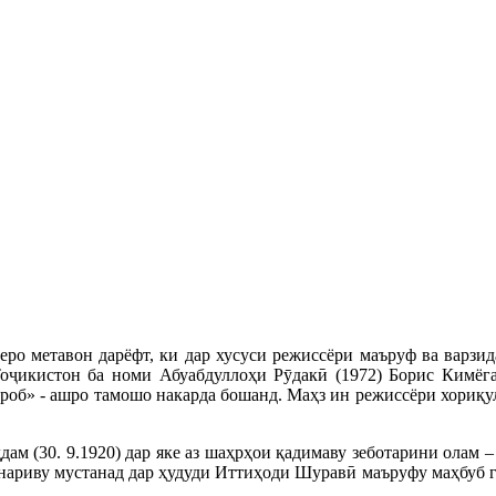
неро метавон дарёфт, ки дар хусуси режиссёри маъруф ва варз
Тоҷикистон ба номи Абуабдуллоҳи Рӯдакӣ (1972) Борис Кимёга
ҳроб» - ашро тамошо накарда бошанд. Маҳз ин режиссёри хориқу
м (30. 9.1920) дар яке аз шаҳрҳои қадимаву зеботарини олам –
ҳунариву мустанад дар ҳудуди Иттиҳоди Шуравӣ маъруфу маҳбуб г