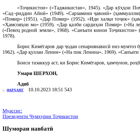
«Тоҷикистон» («Таджикистан», 1945). «Дар кӯҳҳои Пом
«Сад¬риддин Айнӣ» (1949). «Сарзамини ҷавонӣ» (ҳаммуаллифи
«Помир» (1951). «Дар Помир» (1952). «Иди халқи тоҷик» (ҳа
«Ҳамсояҳои мо» (1959). «Дар қалби сардиҳои Помир» («На ле
(«Певец родной земли», 1968). «Санъати кинои Тоҷикистон» 
1978).
Борис Кимёгаров дар ҷодаи сенариянависӣ низ мумтоз б
1962). «Дар қуллаи Ленин» («На пик Ленина», 1969). «Санъат
Боиси тазаккур аст, ки Борис Кимёгаров, ҳамчунон, ро
Умари ШЕРХОН,
Адиб
10.10.2023 18:51
543
:.
ФАРҲАНГ
Муассис:
Президенти Ҷумҳурии Тоҷикистон
Шумораи навбатӣ