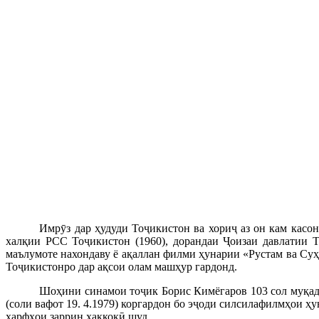
Имрӯз дар ҳудуди Тоҷикистон ва хориҷ аз он кам касо
халқии РСС Тоҷикистон (1960), дорандаи Ҷоизаи давлатии 
маълумоте нахондаву ё ақаллан филми ҳунарии «Рустам ва Су
Тоҷикистонро дар ақсои олам машҳур гардонд.
Шоҳини синамои тоҷик Борис Кимёгаров 103 сол муқадда
(соли вафот 19. 4.1979) коргардон бо эҷоди силсилафилмҳои 
ҳарфҳои заррин ҳаккокӣ шуд.