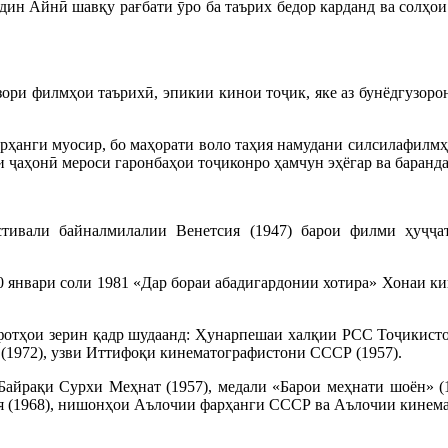
ддин Айнӣ шавқу рағбати ӯро ба таърих бедор карданд ва солҳ
зори филмҳои таърихӣ, эпикии кинои тоҷик, яке аз бунёдгузор
арҳанги муосир, бо маҳорати воло таҳия намудани силсилафилм
 ҷаҳонӣ мероси гаронбаҳои тоҷиконро ҳамчун эҳёгар ва баранд
тивали байналмилалии Венетсия (1947) барои филми ҳуҷҷ
0 январи соли 1981 «Дар бораи абадигардонии хотира» Хонаи 
фотҳои зерин қадр шудаанд: Ҳунарпешаи халқии РСС Тоҷикисто
(1972), узви Иттифоқи кинематографистони СССР (1957).
Байрақи Сурхи Меҳнат (1957), медали «Барои меҳнати шоён» 
я (1968), нишонҳои Аълочии фарҳанги СССР ва Аълочии кинема