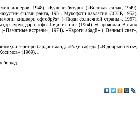
иллионеров, 1948). «Қувваи бузург» («Великая сила», 1949).
нахустин филми ранга, 1951. Мукофоти давлатии СССР, 1952).
Одамони кишвари офтобрӯя» («Люди солнечной страны», 1957).
аҳор суруд дар васфи Тоҷикистон» (1964). «Сарояндаи Ватан»
(«Памятные встречи», 1974). «Чароғи абадӣ» («Вечный свет»,
филмҳои зеринро бардоштаанд: «Роҳи сафед» («В добрый путь»,
 Қосимов» (1969)…
мебошад.