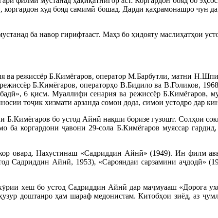
ари филми мустанад ҳақиқатнигор аст. Коргардон бояд бо эҳсос
, коргардон худ бояд самимӣ бошад. Дарди қаҳрамонашро чун да
устанад ба навор гирифтааст. Маҳз бо ҳидояту маслиҳатҳои уст
 ва режиссёр Б.Кимёгаров, оператор М.Барбутли, матни Н.Шпи
режиссёр Б.Кимёгаров, операторҳо В.Бидило ва В.Голиков, 1968
бадӣ», 6 қисм. Муаллифи сенария ва режиссёр Б.Кимёгаров, му
носии тоҷик хизмати арзанда сомон дода, симои устодро дар ки
ии Б.Кимёгаров бо устод Айнӣ нақши боризе гузошт. Солҳои сок
мо ба коргардони ҷавони 29-сола Б.Кимёгаров муяссар гардид,
 кор овард. Нахустинаш «Садриддин Айнӣ» (1949). Ин филм ав
д Садриддин Айнӣ, 1953), «Сарояндаи сарзамини аҷдодӣ» (1968
хӯрии хеш бо устод Садриддин Айнӣ дар маҷмуааш «Дорога ухо
 ҳузур доштанро ҳам шараф медонистам. Китобҳои зиёд, аз ҷу
.