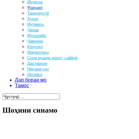
Иқтисод
Фарҳанг
Тандурустӣ
Ҳуқуқ
Иҷтимоъ
Чеҳра
Мусоҳиба
Ҷавонон
Қонунҳо
Маҷаллаҳо
Соли рушди деҳот, сайёҳӣ
Дастархон
Нигористон
Иртибот
Дар бораи мо
Тамос
Шоҳини синамо