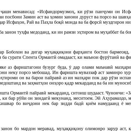
 ҷашн менависад: «Исфандормузмоҳ, ки рӯзи панҷуми он Исф
и посбони Замин аст ва ҳомии занони дуруст ва порсо ва шавҳар
 дар Исфаҳон, Рай ва Паҳла боқӣ монда ва ба форсӣ муздгирон ни
а занон туҳфа медоданд, ки ин рамзи эҳтиром ва муҳаббат ба бо
р Бобохон ва дигар муҳаққиқони фарҳанги бостон бармеояд, 
 ба сурати Спента Ормаитӣ омадааст, ки маънои фурӯтанӣ ва фи
е аз фариштагони бузург буда, ӯ дар олами маънавӣ мазҳари 
они неку порсо мебошад. Ин фаришта муваззаф аст заминро хур
 эҳтироми он ва барои пайравӣ аз ин мазҳари пок дар рӯзи испа
медоштанд ва заҳматҳои онҳоро қадр мекарданд ва ба ин мунос
аришта Ормаитӣ пайравӣ мекарданд, ситоиш шудааст. Чунончи: «З
 ки бар рӯйи он зиндагӣ мекунанд, меситоем. Эй Аҳурамаздо, м
ишвар бо виҷдони нек бар зидди бадӣ қиём намудаанд ё ме
 занон бо мардон меравад, муҳаққиқону олимонро зарур аст, 