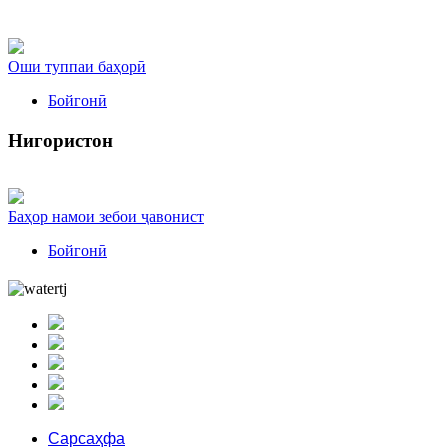
Оши туппаи баҳорӣ
Бойгонӣ
Нигористон
Баҳор намои зебои ҷавонист
Бойгонӣ
Сарсаҳфа