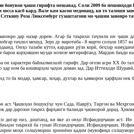
 Рӯзи бонувон ҷашн гирифта мешавад. Соли 2009 бо пешниҳод
хосса касб кард. Вале кам касон медонанд, ки то талоши за
Сеткину Роза Люксембург гузаштагони мо ҷашни занонро т
 занонро дар назар дорем. Агар ба таърихи таҷлили ин ҷашн д
обгар таҷлил мешуд. Зеро ду маротиба - 8 марти солҳои 1857 в
рдаанд. Онҳо талаби кӯтоҳ кардани рӯзи корӣ, беҳтар намудан
але барои корҳояшон музди ночизе мегирифтанд. Мардон баъди на
 ва он характери байналмилалӣ гирифт. Дар оғози асри ХХ бо та
 ҳар ном ба кишварҳои ҷаҳон доман зад. Дар Иттиҳоди Шуравӣ, к
 то ба модар, ҳамсар, хоҳар, духтар ва ҳамкорон ҳарфҳои нек 
 аст. Ҷашнҳои бошукӯҳе чун Сада, Наврӯз, Тиргон ва Меҳргон, 
ик дар дарозои таърих фарҳанги баланди ҷашнороӣ дорад. Ҳикма
си дигар низ, доштанд, ки яке аз онҳо Исфандорҷашн аст. Ин 
анбаъҳои таърихӣ ба гунаи Испандорҷашн, Исфандорҷашн, Исфан
охирин моҳи солшумории эрониёни қадим (мувофиқи солшумори