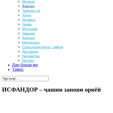
Иқтисод
Фарҳанг
Тандурустӣ
Ҳуқуқ
Иҷтимоъ
Чеҳра
Мусоҳиба
Ҷавонон
Қонунҳо
Маҷаллаҳо
Соли рушди деҳот, сайёҳӣ
Дастархон
Нигористон
Иртибот
Дар бораи мо
Тамос
ИСФАНДОР – ҷашни занони ориёӣ