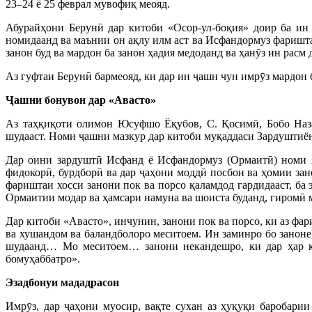
23–24 ё 25 феврал мувофиқ меояд.
Абурайҳони Берунӣ дар китоби «Осор-ул-боқия» доир ба ин
номидаанд ва маънии он ақлу илм аст ва Исфандормуз фаришта
занон буд ва мардон ба занон ҳадия медоданд ва ҳанӯз ин расм
Аз гуфтаи Берунӣ бармеояд, ки дар ин ҷашн чун имрӯз мардон б
Ҷашни бонувон дар «Авасто»
Аз таҳқиқоти олимон Юсуфшо Ёқубов, С. Қосимӣ, Бобо Наза
шудааст. Номи ҷашни мазкур дар китоби муқаддаси Зардуштиён
Дар оини зардуштӣ Исфанд ё Исфандормуз (Ормаитӣ) номи як
фидокорӣ, бурдборӣ ва дар ҷаҳони моддӣ посбон ва ҳомии зан
фариштаи хосси занони пок ва порсо қаламдод гардидааст, ба
Ормаитии модар ва ҳамсари намуна ва шоиста буданд, гиромӣ 
Дар китоби «Авасто», инчунин, занони пок ва порсо, ки аз ф
ва хушандом ва баландболоро меситоем. Ин заминро бо заноне,
шудаанд… Мо меситоем… занони некандешро, ки дар ҳар к
бомуҳаббатро».
Эзадбонуи мададрасон
Имрӯз, дар ҷаҳони муосир, вақте сухан аз ҳуқуқи баробарии