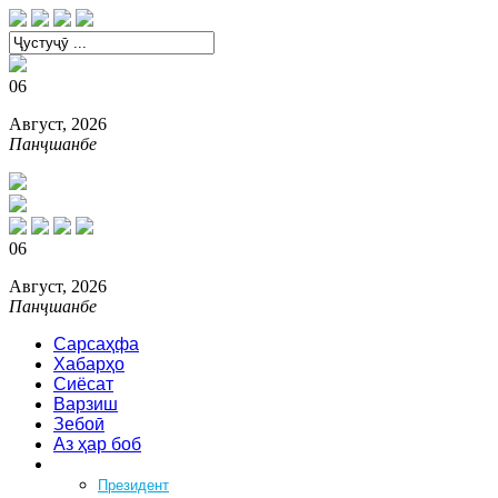
06
Август, 2026
Панҷшанбе
06
Август, 2026
Панҷшанбе
Сарсаҳфа
Хабарҳо
Сиёсат
Варзиш
Зебоӣ
Аз ҳар боб
Феҳрист
Президент