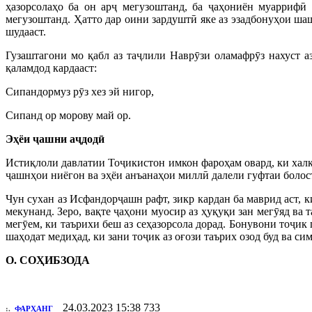
ҳазорсолаҳо ба он арҷ мегузоштанд, ба ҷаҳониён муаррифӣ
мегузоштанд. Ҳатто дар оини зардуштӣ яке аз эзадбонуҳои ш
шудааст.
Гузаштагони мо қабл аз таҷлили Наврӯзи оламафрӯз нахуст
қаламдод кардааст:
Сипандормуз рӯз хез эй нигор,
Сипанд ор морову май ор.
Эҳёи ҷашни аҷдодӣ
Истиқлоли давлатии Тоҷикистон имкон фароҳам овард, ки халқ
ҷашнҳои ниёгон ва эҳёи анъанаҳои миллӣ далели гуфтаи болос
Чун сухан аз Исфандорҷашн рафт, зикр кардан ба маврид аст,
мекунанд. Зеро, вақте ҷаҳони муосир аз ҳуқуқи зан мегӯяд ва
мегӯем, ки таърихи беш аз сеҳазорсола дорад. Бонувони тоҷик
шаҳодат медиҳад, ки зани тоҷик аз оғози таърих озод буд ва
О. СОҲИБЗОДА
24.03.2023 15:38
733
:.
ФАРҲАНГ