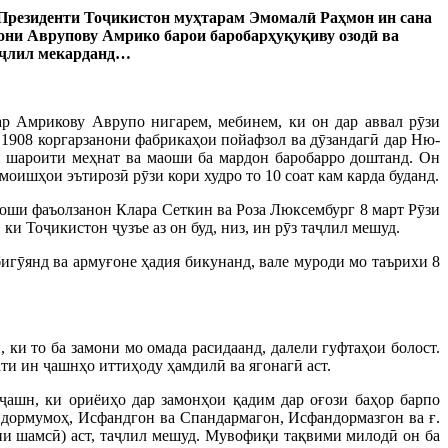
и Президенти Тоҷикистон муҳтарам Эмомалӣ Раҳмон ин сана
нони Аврупову Амрико барои баробарҳуқуқиву озодӣ ва
аҷлил мекарданд…
ар Амрикову Аврупо нигарем, мебинем, ки он дар аввал рӯзи
а 1908 коргарзанони фабрикаҳои пойафзол ва дӯзандагӣ дар Ню-
и шароити меҳнат ва маоши ба мардон баробарро доштанд. Он
моишҳои эътирозӣ рӯзи кори худро то 10 соат кам карда буданд.
лоши фаъолзанон Клара Сеткин ва Роза Люксембург 8 март Рӯзи
и Тоҷикистон ҷузъе аз он буд, низ, ин рӯз таҷлил мешуд.
бигӯянд ва армуғоне ҳадия бикунанд, вале муроди мо таърихи 8
ки то ба замони мо омада расидаанд, далели гуфтаҳои болост.
ти ин ҷашнҳо иттиҳоду ҳамдилӣ ва ягонагӣ аст.
ҷашн, ки ориёиҳо дар замонҳои қадим дар оғози баҳор барпо
дормумоҳ, Исфандгон ва Спандармагон, Исфандормазгон ва ғ.
и шамсӣ) аст, таҷлил мешуд. Мувофиқи тақвими милодӣ он ба