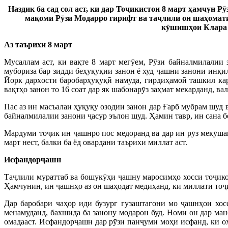
Наздик ба сад сол аст, ки дар Тоҷикистон 8 март ҳамчун
мақоми Рӯзи Модарро гирифт ва таҷлили он шаҳомати 
кӯшишҳои Клара 
Аз таърихи 8 март
Мусаллам аст, ки вақте 8 март мегӯем, Рӯзи байналмилалии
мубориза бар зидди беҳуқуқии занон ё худ ҷашни занони инқил
Йорк дархости баробарҳуқуқӣ намуда, гирдиҳамоӣ ташкил ка
вақтҳо занон то 16 соат дар як шабонарӯз заҳмат мекарданд, в
Пас аз ин масъалаи ҳуқуқу озодии занон дар Ғарб мубрам шуд
байналмилалии занони ҷасур эълон шуд. Ҳамин тавр, ин сана бо
Мардуми тоҷик ин ҷашнро пос медоранд ва дар ин рӯз мекӯшанд
март нест, балки ба ёд овардани таърихи миллат аст.
Исфандорҷашн
Таҷлили мураттаб ва бошукӯҳи ҷашну маросимҳо хосси тоҷикон
Ҳамчунин, ин ҷашнҳо аз он шаҳодат медиҳанд, ки миллати тоҷ
Дар баробари чаҳор иди бузург гузаштагони мо ҷашнҳои хос
менамуданд, бахшида ба занону модарон буд. Номи он дар м
омадааст. Исфандорҷашн дар рӯзи панҷуми моҳи исфанд, ки 