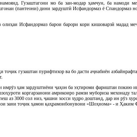
 намоянд. Гузаштагони мо ба зан-модар ҳамчун, ба намоди ме
ашгонаи (пантеони) дини зардуштӣ Исфандормаз ё Спандормаз н
 аз олиҳаи Исфандормаз барои барори кори кишоварзӣ мадад м
и тоҷик гузаштаи пурифтихор ва бо дасти аҷнабиён азбайнрафта
т.
 ки имрӯз ҳам зардуштиёни ҷаҳон ба эҳтироми фариштаи покию иш
 тазоҳуроти коргарзанони амрикоиро рамзи мубориза мехонаду та
 пеш аз 3000 сол низ, ҷашни хосси худро доштанд, дар ин рӯз х
 симои зани тоҷик ҳамон қаҳрамонбонувони «Шоҳнома» - и Ҳаким