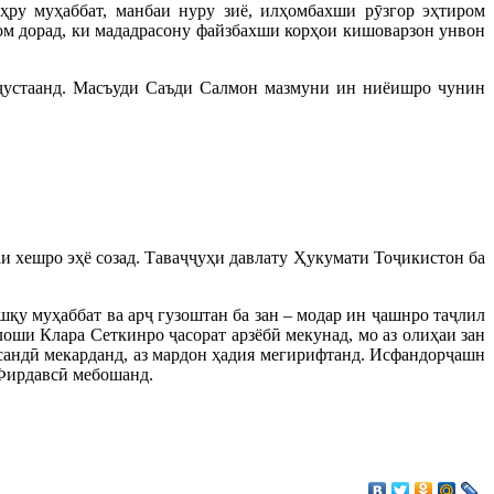
ҳру муҳаббат, манбаи нуру зиё, илҳомбахши рӯзгор эҳтиром
ом дорад, ки мададрасону файзбахши корҳои кишоварзон унвон
еҷустаанд. Масъуди Саъди Салмон мазмуни ин ниёишро чунин
и хешро эҳё созад. Таваҷҷуҳи давлату Ҳукумати Тоҷикистон ба
қу муҳаббат ва арҷ гузоштан ба зан – модар ин ҷашнро таҷлил
лоши Клара Сеткинро ҷасорат арзёбӣ мекунад, мо аз олиҳаи зан
урсандӣ мекарданд, аз мардон ҳадия мегирифтанд. Исфандорҷашн
 Фирдавсӣ мебошанд.