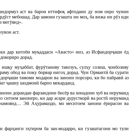
андормуз аст ва барои иттифоқ афтодани ду ном онро чунин
дӯст мебошад. Дар замони гузашта ин моҳ, ба вижа ин рӯз иди
з мегӯянд».
нувон аст.
ки дар китоби муқаддаси «Авасто» низ, аз Исфандорҷашн ёд
докориро дорад.
ишқу муҳаббат, фурӯтаниву тавозуъ, сулҳу созиш, ҷонбозиву
раму обод ва поку борвар нигоҳ дорад. Чун Ормаитӣ ба сурати
ндорҷашн тамоми модарон ва занони порсоро, ки бо пайравӣ аз
ибат ҷашну шодмонӣ барпо мекарданд.
анони дорандаи фарзандони бисёр ва хонадони хуб ва неруманд
о ситоем занонеро, ки дар асари дурусткорӣ ва ростӣ неруманд
намоянд… Эй Аҳурамаздо, мо меситоем занони ёрирасон ва
ки фарҳанги эҳтиром ба зан-модарро, ки гузаштагони мо тули