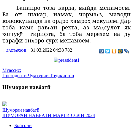
Бананро тоза карда, майда менамоем.
Ба он шакар, намак, чорма
з, маводи
ғ
ковоккунанда ва ордро
амро
мекунем. Дар
ҳ
ҳ
тоба каме рав
ан рехта, аз ма
сулот як
ғ
ҳ
ошу
гирифта, ба тоба мерезем ва ду
қ
қӣ
тарафи он
оро сурх менамоем.
ҳ
31.03.2022 04:38
782
:.
ДАСТАРХОН
Муассис:
Президенти Ҷумҳурии Тоҷикистон
Шумораи навбатӣ
Шумораи навбатӣ
ШУМОРАИ НАВБАТИ-МАРТИ СОЛИ 2024
Бойгонӣ