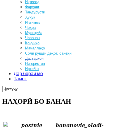
Иқтисод
Фарҳанг
Тандурустӣ
Ҳуқуқ
Иҷтимоъ
Чеҳра
Мусоҳиба
Ҷавонон
Қонунҳо
Маҷаллаҳо
Соли рушди деҳот, сайёҳӣ
Дастархон
Нигористон
Иртибот
Дар бораи мо
Тамос
НАҲОРӢ БО БАНАН