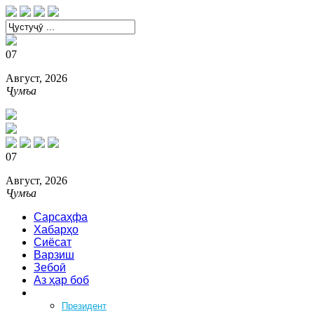
07
Август, 2026
Ҷумъа
07
Август, 2026
Ҷумъа
Сарсаҳфа
Хабарҳо
Сиёсат
Варзиш
Зебоӣ
Аз ҳар боб
Феҳрист
Президент