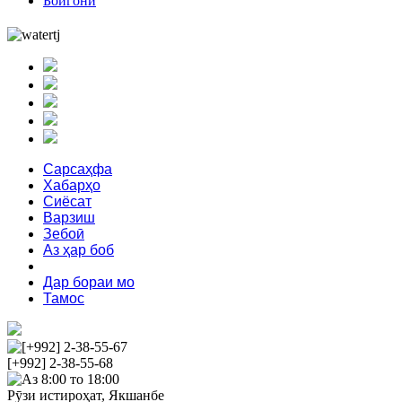
Бойгонӣ
Сарсаҳфа
Хабарҳо
Сиёсат
Варзиш
Зебоӣ
Аз ҳар боб
Феҳрист
Дар бораи мо
Тамос
[+992] 2-38-55-67
[+992] 2-38-55-68
Аз 8:00 то 18:00
Рӯзи истироҳат, Якшанбе