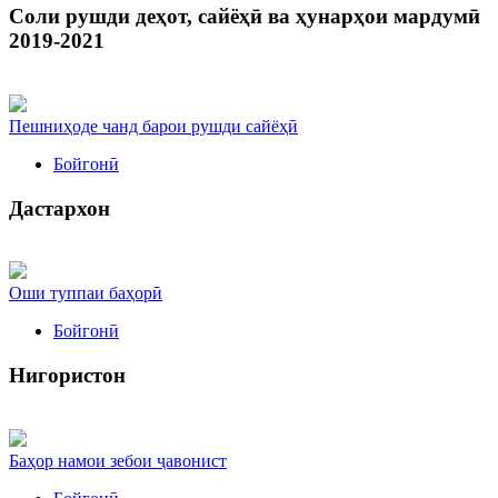
Соли рушди деҳот, сайёҳӣ ва ҳунарҳои мардумӣ
2019-2021
Пешниҳоде чанд барои рушди сайёҳӣ
Бойгонӣ
Дастархон
Оши туппаи баҳорӣ
Бойгонӣ
Нигористон
Баҳор намои зебои ҷавонист