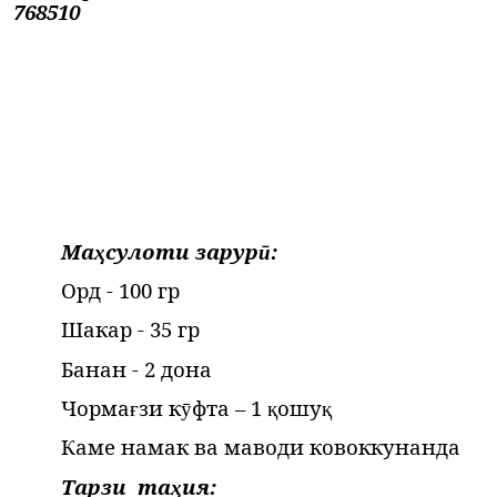
Ма
сулоти зарур
:
ҳ
ӣ
Орд - 100 гр
Шакар - 35 гр
Банан - 2 дона
Чорма
зи к
фта – 1
ошу
ғ
ӯ
қ
қ
Каме намак ва маводи ковоккунанда
Тарзи
та
ия:
ҳ