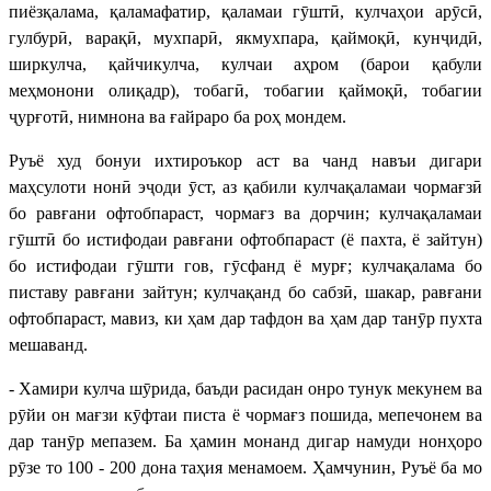
пиёзқалама, қаламафатир, қаламаи гӯштӣ, кулчаҳои арӯсӣ,
гулбурӣ, варақӣ, мухпарӣ, якмухпара, қаймоқӣ, кунҷидӣ,
ширкулча, қайчикулча, кулчаи аҳром (барои қабули
меҳмонони олиқадр), тобагӣ, тобагии қаймоқӣ, тобагии
ҷурғотӣ, нимнона ва ғайраро ба роҳ мондем.
Руъё худ бонуи ихтироъкор аст ва чанд навъи дигари
маҳсулоти нонӣ эҷоди ӯст, аз қабили кулчақаламаи чормағзӣ
бо равғани офтобпараст, чормағз ва дорчин; кулчақаламаи
гӯштӣ бо истифодаи равғани офтобпараст (ё пахта, ё зайтун)
бо истифодаи гӯшти гов, гӯсфанд ё мурғ; кулчақалама бо
пиставу равғани зайтун; кулчақанд бо сабзӣ, шакар, равғани
офтобпараст, мавиз, ки ҳам дар тафдон ва ҳам дар танӯр пухта
мешаванд.
- Хамири кулча шӯрида, баъди расидан онро тунук мекунем ва
рӯйи он мағзи кӯфтаи писта ё чормағз пошида, мепечонем ва
дар танӯр мепазем. Ба ҳамин монанд дигар намуди нонҳоро
рӯзе то 100 - 200 дона таҳия менамоем. Ҳамчунин, Руъё ба мо