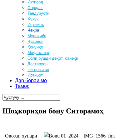
Иқтисод
Фарҳанг
Тандурустӣ
Ҳуқуқ
Иҷтимоъ
Чеҳра
Мусоҳиба
Ҷавонон
Қонунҳо
Маҷаллаҳо
Соли рушди деҳот, сайёҳӣ
Дастархон
Нигористон
Иртибот
Дар бораи мо
Тамос
Шоҳкориҳои бону Ситорамоҳ
Овозаи ҳунари