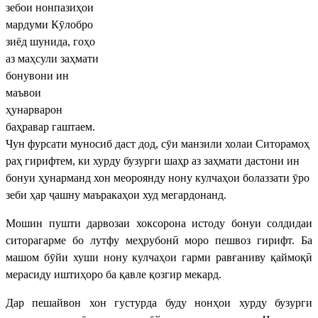
зебои нонпазиҳои
мардуми Кӯлобро
зиёд шунида, гоҳо
аз маҳсули заҳмати
бонувони ин
маъвои
ҳунарварон
баҳравар гаштаем.
Чун фурсати муносиб даст дод, сӯи манзили холаи Ситорамоҳ
раҳ гирифтем, ки хурду бузурги шаҳр аз заҳмати дастони ин
бонуи ҳунарманд хон меороянду нону кулчаҳои болаззати ӯро
зеби ҳар ҷашну маъракаҳои худ мегардонанд.
Мошин пушти дарвозаи хоксорона истоду бонуи солдидаи
ситорагарме бо лутфу меҳрубонӣ моро пешвоз гирифт. Ба
машом бӯйи хуши нону кулчаҳои гарми равғаниву қаймоқӣ
мерасиду иштиҳоро ба қавле қозгир мекард.
Дар пешайвон хон густурда буду нонҳои хурду бузурги