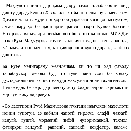
- Маҳсулоти нонӣ дар ҳама давру замон талабгорони зиёд
дошту дорад. Беш аз 25 сол аст, ки ба ин пеша шуғл меварзем.
Ҳамагӣ чанд намуди нонҳоро бо дархости мизоҷон мепухтем,
аммо имрӯзҳо бо дастгирии раиси шаҳри Кӯлоб Бахтиёр
Назарзода ва мудири шуъбаи кор бо занон ва оилаи МИҲД-и
шаҳр Руъё Маҳмудзода самти фаъолияти худро васеъ гардонда,
37 намуди нон мепазем, ки ҳаводорони худро доранд, - иброз
дошт хола.
Ба Руъё менигараму меандешам, ки то чӣ ҳад фаъолу
ташаббускор мебояд буд, то тули чанд соат бо холаву
духтаронаш беш аз бист намуди маҳсулоти нонӣ таҳия намояд.
Пешбандак ба бар, дар такопӯ асту баҳри иҷрои саривақтии
кор чун моку дар равуо.
- Бо дастгирии Руъё Маҳмудзода пухтани намудҳои маҳсулоти
нонии гуногун, аз қабили чапотӣ, гирдача, алафӣ, ҷаззагӣ,
кадугӣ, гӯштӣ, чормағзӣ, пиёзӣ, ҷуворимаккаӣ, таҳмол,
фатирҳои гандумӣ, равғанӣ, сангакӣ, қоқфатир, қалама,