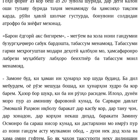
Гоҳи фориғ аз кор беш аз 20 зувола шӯрида, дар деги калон
оши тупаву бурида таҳия менамояду ба ҳамсояҳо тақсим
карда, рӯйи ҳавлӣ шолчае густурда, бонувони солдидаи
атрофро ба зиёфат мехонад.
«Барои ёдгорӣ акс бигирем», - мегӯем ва хола нони гандумии
бузургҳаҷмеро сабук бардошта, табассум менамояд. Табассуми
гарми меҳроғуштаи модари деҳотӣ қалбҳои мо, ҳамсафаронро
лабрези муҳаббату лабҳоро беихтиёр ба табассум моил
менамояд.
- Замоне буд, ки ҳамаи ин ҳунарҳо хор шуда буданд. Ба дил
мебурдем, оё рӯзе мешуда бошад, ки ҳунарҳои худро ба кор
барем. Ҳазор бор шукр, ки ба ин рӯзҳо расидем. Илоҳо, дунёи
моро пур аз амониву фаровонӣ кунад, ба Сарвари давлат
Эмомалӣ Раҳмон иқболу баракат дар касбу кор, дар тану ҷон,
дар хонадон, дар корҳои некаш диҳад, баракати Замину
Осмонро ба сараш нисор кунад, ки дастархони мо имрӯз пур
аз нони гандум асту мулкамон обод, - дуои нек дод хола ва
ҳама омин гуфтем. Бо як ҷаҳон таассуроти неку дилнишин