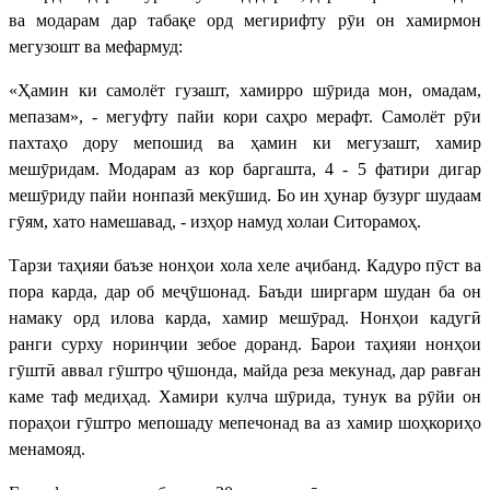
ва модарам дар табақе орд мегирифту рӯи он хамирмон
мегузошт ва мефармуд:
«Ҳамин ки самолёт гузашт, хамирро шӯрида мон, омадам,
мепазам», - мегуфту пайи кори саҳро мерафт. Самолёт рӯи
пахтаҳо дору мепошид ва ҳамин ки мегузашт, хамир
мешӯридам. Модарам аз кор баргашта, 4 - 5 фатири дигар
мешӯриду пайи нонпазӣ мекӯшид. Бо ин ҳунар бузург шудаам
гӯям, хато намешавад, - изҳор намуд холаи Ситорамоҳ.
Тарзи таҳияи баъзе нонҳои хола хеле аҷибанд. Кадуро пӯст ва
пора карда, дар об меҷӯшонад. Баъди ширгарм шудан ба он
намаку орд илова карда, хамир мешӯрад. Нонҳои кадугӣ
ранги сурху норинҷии зебое доранд. Барои таҳияи нонҳои
гӯштӣ аввал гӯштро ҷӯшонда, майда реза мекунад, дар равған
каме таф медиҳад. Хамири кулча шӯрида, тунук ва рӯйи он
пораҳои гӯштро мепошаду мепечонад ва аз хамир шоҳкориҳо
менамояд.