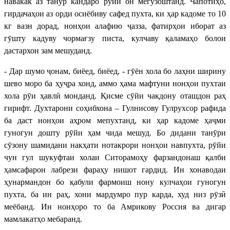
навакак аз танӯр кандаро рӯйи он мегузоштанд. Чапотиҳо,
гирдачаҳои аз орди осиёбиву сафед пухта, ки ҳар кадоме то 10
кг вазн дорад, нонҳои алафию ҷазза, фатирҳои иборат аз
гӯшту кадуву чормағзу писта, кулчаву қаламаҳо болои
дастархон зам мешуданд.
- Дар шумо ҷонам, биёед, биёед, - гӯён хола бо лаҳни ширину
шево моро ба ҳуҷра хонд, аммо ҳама мафтуни нонҳои пухтаи
хола рӯи ҳавлӣ монданд. Қисме сӯйи чакдону оташдон раҳ
гирифт. Духтарони соҳибхона – Гулнисову Гулрухсор рафида
ба даст нонҳои аҳром мепухтанд, ки ҳар кадоме ҳаҷми
гуногун дошту рӯйи ҳам чида мешуд. Бо дидани танӯри
сӯзону шамидани накҳати нотакрори нонҳои навпухта, рӯйи
чун гул шукуфтаи холаи Ситорамоҳу фарзандонаш қалби
ҳамсафарон лабрези фараҳу нишот гардид. Ин хонаводаи
ҳунармандон бо қабули фармоиш нону кулчаҳои гуногун
пухта, ба ин раҳ, хони мардумро пур карда, худ низ рӯзӣ
меёбанд. Ин нонҳоро то ба Амрикову Россия ва дигар
мамлакатҳо мебаранд.