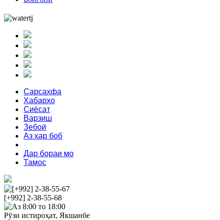
Сарсаҳфа
Хабарҳо
Сиёсат
Варзиш
Зебоӣ
Аз ҳар боб
Феҳрист
Дар бораи мо
Тамос
[+992] 2-38-55-67
[+992] 2-38-55-68
Аз 8:00 то 18:00
Рӯзи истироҳат, Якшанбе