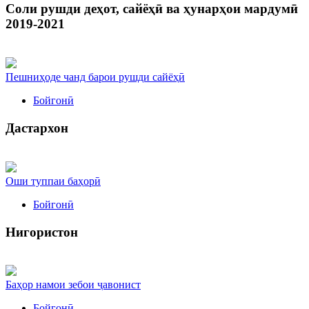
Соли рушди деҳот, сайёҳӣ ва ҳунарҳои мардумӣ
2019-2021
Пешниҳоде чанд барои рушди сайёҳӣ
Бойгонӣ
Дастархон
Оши туппаи баҳорӣ
Бойгонӣ
Нигористон
Баҳор намои зебои ҷавонист
Бойгонӣ