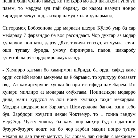
пешниҳоди ҷолиб намуд, ки нонҳоро мо дар шаклҳои гуногун
пазем, то мардум зуд пай баранд, ки кадом намуди нонро
харидорӣ мекунанд, - изҳор намуд холаи ҳунарманд.
Ситорамоҳ Бобохонова дар маркази шаҳри Кӯлоб умр ба сар
мебараду 7 фарзандро ба воя расондааст. Чор духтар аз модар
ҳунарҳои нонпазӣ, дарзу дӯхт, таҳияи ғизоҳо, аз ҷумла кочӣ,
оши тупаву бурида, ӯмочу биринҷова, палов, шакаробу
қурутоб ва рӯзгордориро омӯхтаанд.
- Хамирро ҳатман бо хамирмон шӯрида, ба орди сафед каме
орди осиёбӣ илова мекунем ва ё баръакс, то хушхӯру болаззат
ояд. Аз хамиртуруши хушки бозорӣ истифода намебарем. Ин
ҳунари миллиро аз модарам омӯхтаам. Нонпазиҳои модарро
дида, мани хурдсол аз лой нону кулчаҳо таҳия мекардам.
Модари шодравонам Заррагул Шомуродова бағоят зани зебо
буд. Зарбдори хоҷагии деҳаи Чоқтемур, то 1 тонна гандум
мерӯёнд. Чусту чолоку ба ҳама кор моҳир буд ва дастони
бузург-бузурге дошт, ки бо чор зарбаи маҳин нонро тунук
мекард ва дар танӯр мепухт. Ёд дорам, дар синфи 4 мехондам