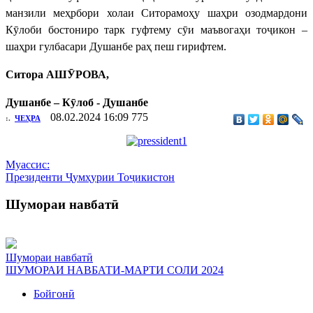
манзили меҳрбори холаи Ситорамоҳу шаҳри озодмардони
Кӯлоби бостониро тарк гуфтему сӯи маъвогаҳи тоҷикон –
шаҳри гулбасари Душанбе раҳ пеш гирифтем.
Ситора АШӮРОВА,
Душанбе – Кӯлоб - Душанбе
08.02.2024 16:09
775
:.
ЧЕҲРА
Муассис:
Президенти Ҷумҳурии Тоҷикистон
Шумораи навбатӣ
Шумораи навбатӣ
ШУМОРАИ НАВБАТИ-МАРТИ СОЛИ 2024
Бойгонӣ