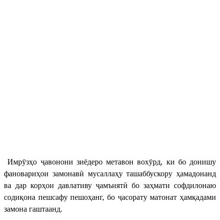
Имрӯзҳо ҷавонони зиёдеро метавон вохӯрд, ки бо донишу
фановариҳои замонавӣ мусаллаҳу ташаббускору ҳамадонанд
ва дар корҳои давлативу ҷамъиятӣ бо заҳмати софдилонаю
содиқона пешсафу пешоҳанг, бо ҷасорату матонат ҳамқадами
замона гаштаанд.