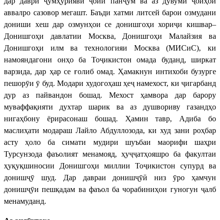
дар даври ҷумҳуриявӣ ҷойи панҷум ва аз дувумӣ ҷойҳои
аввалро сазовор мегашт. Баъди хатми литсей барои озмудани
дониши хеш дар озмунҳои се донишгоҳи хориҷи кишвар–
Донишгоҳи давлатии Москва, Донишгоҳи Малайзия ва
Донишгоҳи илм ва технологияи Москва (МИСиС), ки
намояндагони онҳо ба Тоҷикистон омада буданд, ширкат
варзида, дар ҳар се ғолиб омад. Ҳамакнун интихоби бузурге
пешорӯи ӯ буд. Модари худогоҳаш ҳеҷ намехост, ки ҷигарбанд
дур аз пайвандон бошад. Мехост ҳамвора дар барору
муваффақияти духтар шарик ва аз душвориву газандҳо
нигаҳбону ёрирасонаш бошад. Ҳамин тавр, Адиба бо
маслиҳати модараш Лайло Абдуллозода, ки худ зани роҳбар
асту ҳоло ба симати мудири шуъбаи маорифи шаҳри
Турсунзода фаъолият менамояд, ҳуҷҷатҳояшро ба факултаи
ҳуқуқшиносии Донишгоҳи миллии Тоҷикистон супурд ва
донишҷӯ шуд. Дар давраи донишҷӯӣ низ ӯро ҳамчун
донишҷӯи пешқадам ва фаъол ба чорабиниҳои гуногун ҷалб
менамуданд.