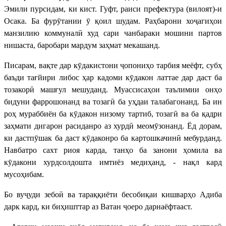
Эмили пурсидам, ки кист. Гуфт, раиси префектура (вилоят)-и
Осака. Ба фурӯтании ӯ қоил шудам. Раҳбарони хоҷагиҳои
манзилию коммуналӣ худ сари чанбараки мошини партов
нишаста, баробари мардум заҳмат мекашанд.
Писарам, вақте дар кӯдакистони ҷопониҳо тарбия меёфт, субҳ
баъди тағйири либос ҳар кадоми кӯдакон латтае дар даст ба
тозакорӣ машғул мешуданд. Муассисаҳои таълимии онҳо
бидуни фаррошонанд ва тозагӣ ба уҳдаи талабагонанд. Ба ин
роҳ мураббиён ба кӯдакон низому тартиб, тозагӣ ва ба қадри
заҳмати дигарон расиданро аз хурдӣ меомӯзонанд. Ёд дорам,
ки дастпӯшак ба даст кӯдаконро ба картошкачинӣ мебурданд.
Навбатро сахт риоя карда, танҳо ба занони ҳомила ва
кӯдакони хурдсолдошта имтиёз медиҳанд, - нақл кард
мусоҳибам.
Бо вуҷуди зебоӣ ва тараққиёти бесобиқаи кишварҳо Адиба
дарк кард, ки биҳишттар аз Ватан ҷоеро дарнаёфтааст.