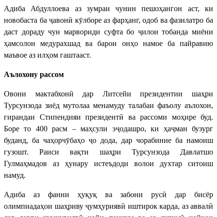
Адиба Абдуллоева аз зумраи чунин пешоҳангон аст, ки
новобаста ба ҷавонӣ кӯлборе аз фарҳанг, одоб ва фазилатро ба
даст дораду чун марвориди суфта бо ҷилои тобанда миёни
ҳамсолон медурахшад ва барои онҳо намое ба пайравию
маъвое аз илҳом гаштааст.
Аълохону рассом
Овони мактабхонӣ дар Литсейи президентии шаҳри
Турсунзода зиёд мутолаа менамуду талабаи фаъолу аълохон,
гирандаи Стипендияи президентӣ ва рассоми моҳире буд.
Боре то 400 расм – маҳсули эҷодашро, ки ҳаҷман бузург
буданд, ба чаҳорчӯбаҳо ҷо дода, дар чорабиние ба намоиш
гузошт. Раиси вақти шаҳри Турсунзода Давлатшо
Гулмаҳмадов аз ҳунару истеъдоди волои духтар ситоиш
намуд.
Адиба аз фанни ҳуқуқ ва забони русӣ дар бисёр
олимпиадаҳои шаҳриву ҷумҳуриявӣ иштирок карда, аз аввалӣ