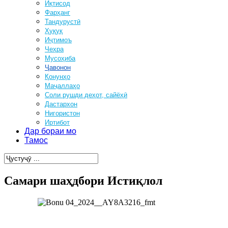
Иқтисод
Фарҳанг
Тандурустӣ
Ҳуқуқ
Иҷтимоъ
Чеҳра
Мусоҳиба
Ҷавонон
Қонунҳо
Маҷаллаҳо
Соли рушди деҳот, сайёҳӣ
Дастархон
Нигористон
Иртибот
Дар бораи мо
Тамос
Самари шаҳдбори Истиқлол