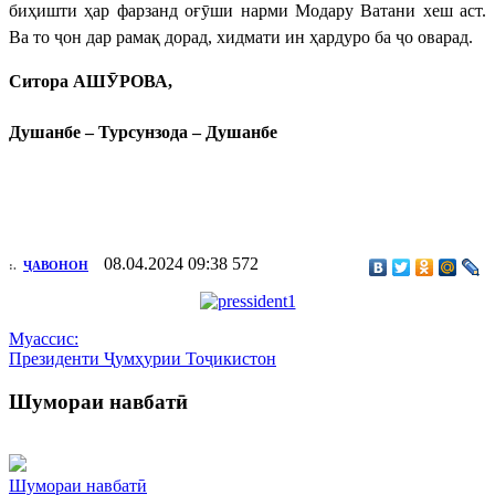
биҳишти ҳар фарзанд оғӯши нарми Модару Ватани хеш аст.
Ва то ҷон дар рамақ дорад, хидмати ин ҳардуро ба ҷо оварад.
Ситора АШӮРОВА,
Душанбе – Турсунзода – Душанбе
08.04.2024 09:38
572
:.
ҶАВОНОН
Муассис:
Президенти Ҷумҳурии Тоҷикистон
Шумораи навбатӣ
Шумораи навбатӣ