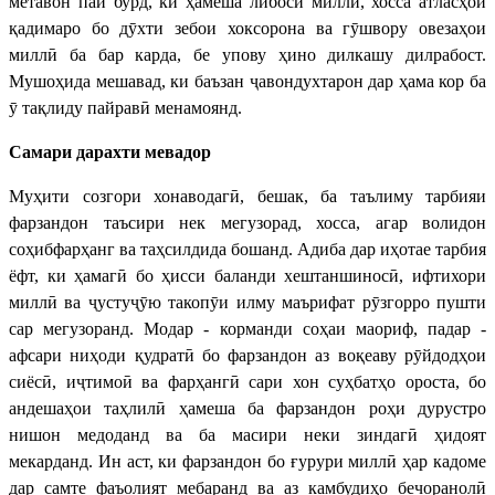
метавон пай бурд, ки ҳамеша либоси миллӣ, хосса атласҳои
қадимаро бо дӯхти зебои хоксорона ва гӯшвору овезаҳои
миллӣ ба бар карда, бе упову ҳино дилкашу дилрабост.
Мушоҳида мешавад, ки баъзан ҷавондухтарон дар ҳама кор ба
ӯ тақлиду пайравӣ менамоянд.
Самари дарахти мевадор
Муҳити созгори хонаводагӣ, бешак, ба таълиму тарбияи
фарзандон таъсири нек мегузорад, хосса, агар волидон
соҳибфарҳанг ва таҳсилдида бошанд. Адиба дар иҳотае тарбия
ёфт, ки ҳамагӣ бо ҳисси баланди хештаншиносӣ, ифтихори
миллӣ ва ҷустуҷӯю такопӯи илму маърифат рӯзгорро пушти
сар мегузоранд. Модар - корманди соҳаи маориф, падар -
афсари ниҳоди қудратӣ бо фарзандон аз воқеаву рӯйдодҳои
сиёсӣ, иҷтимоӣ ва фарҳангӣ сари хон суҳбатҳо ороста, бо
андешаҳои таҳлилӣ ҳамеша ба фарзандон роҳи дурустро
нишон медоданд ва ба масири неки зиндагӣ ҳидоят
мекарданд. Ин аст, ки фарзандон бо ғурури миллӣ ҳар кадоме
дар самте фаъолият мебаранд ва аз камбудиҳо бечоранолӣ