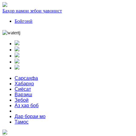
Баҳор намои зебои ҷавонист
Бойгонӣ
Сарсаҳфа
Хабарҳо
Сиёсат
Варзиш
Зебоӣ
Аз ҳар боб
Феҳрист
Дар бораи мо
Тамос