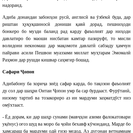
надоранд.
Адиба донандаи забонҳои русӣ, англисӣ ва ӯзбекӣ буда, дар
риштаи ҳуқуқшиносӣ дониши қавӣ дорад, пешниҳоди
бонкеро бо музди баланд рад карду фаъолият дар ниҳоди
давлатиро бо маоши нисбатан камтар пазируфт, то мисли
волидони некномаш дар мақомоти давлатӣ сабзаду ҳамчун
пайрави асили Пешвои муаззами миллат муҳтарам Эмомалӣ
Раҳмон дар рушди кишвар саҳмгир бошад.
Сафари Ҷопон
Адибабону ба хориҷа зиёд сафар карда, бо тақозои фаъолият
ду сол дар шаҳри Оитаи Ҷопон умр ба сар бурдааст. Фурӯтанӣ,
низому тартиб ва тозакориро аз ин мардуми заҳматдӯст низ
омӯхтааст.
- Ёд дорам, ки дар шаҳр сунами (мавҷҳои азими фалокатовари
уқёнус) оғоз шуд ва моро ба ҷойи бехавф кӯчонданд. Марде бо
ҳамсараш ба мардуми одӣ ғизо медод. Аз дугонаи ветнамиам