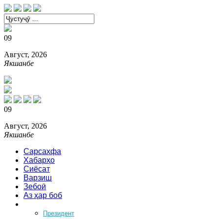
09
Август, 2026
Якшанбе
09
Август, 2026
Якшанбе
Сарсаҳфа
Хабарҳо
Сиёсат
Варзиш
Зебоӣ
Аз ҳар боб
Феҳрист
Президент