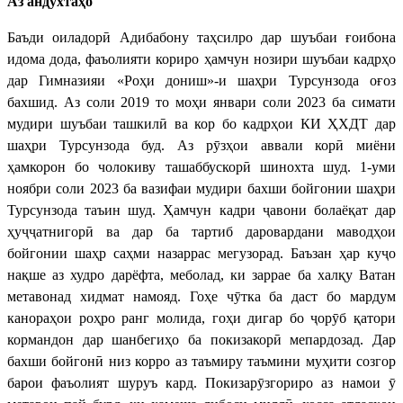
Аз андӯхтаҳо
Баъди оиладорӣ Адибабону таҳсилро дар шуъбаи ғоибона
идома дода, фаъолияти кориро ҳамчун нозири шуъбаи кадрҳо
дар Гимназияи «Роҳи дониш»-и шаҳри Турсунзода оғоз
бахшид. Аз соли 2019 то моҳи январи соли 2023 ба симати
мудири шуъбаи ташкилӣ ва кор бо кадрҳои КИ ҲХДТ дар
шаҳри Турсунзода буд. Аз рӯзҳои аввали корӣ миёни
ҳамкорон бо чолокиву ташаббускорӣ шинохта шуд. 1-уми
ноябри соли 2023 ба вазифаи мудири бахши бойгонии шаҳри
Турсунзода таъин шуд. Ҳамчун кадри ҷавони болаёқат дар
ҳуҷҷатнигорӣ ва дар ба тартиб даровардани маводҳои
бойгонии шаҳр саҳми назаррас мегузорад. Баъзан ҳар куҷо
нақше аз худро дарёфта, меболад, ки заррае ба халқу Ватан
метавонад хидмат намояд. Гоҳе чӯтка ба даст бо мардум
канораҳои роҳро ранг молида, гоҳи дигар бо ҷорӯб қатори
кормандон дар шанбегиҳо ба покизакорӣ мепардозад. Дар
бахши бойгонӣ низ корро аз таъмиру таъмини муҳити созгор
барои фаъолият шуруъ кард. Покизарӯзгориро аз намои ӯ