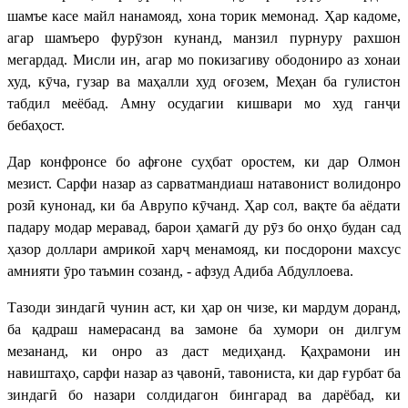
шамъе касе майл нанамояд, хона торик мемонад. Ҳар кадоме,
агар шамъеро фурӯзон кунанд, манзил пурнуру рахшон
мегардад. Мисли ин, агар мо покизагиву ободониро аз хонаи
худ, кӯча, гузар ва маҳалли худ оғозем, Меҳан ба гулистон
табдил меёбад. Амну осудагии кишвари мо худ ганҷи
бебаҳост.
Дар конфронсе бо афғоне суҳбат оростем, ки дар Олмон
мезист. Сарфи назар аз сарватмандиаш натавонист волидонро
розӣ кунонад, ки ба Аврупо кӯчанд. Ҳар сол, вақте ба аёдати
падару модар меравад, барои ҳамагӣ ду рӯз бо онҳо будан сад
ҳазор доллари амрикоӣ харҷ менамояд, ки посдорони махсус
амнияти ӯро таъмин созанд, - афзуд Адиба Абдуллоева.
Тазоди зиндагӣ чунин аст, ки ҳар он чизе, ки мардум доранд,
ба қадраш намерасанд ва замоне ба хумори он дилгум
мезананд, ки онро аз даст медиҳанд. Қаҳрамони ин
навиштаҳо, сарфи назар аз ҷавонӣ, тавониста, ки дар ғурбат ба
зиндагӣ бо назари солдидагон бингарад ва дарёбад, ки