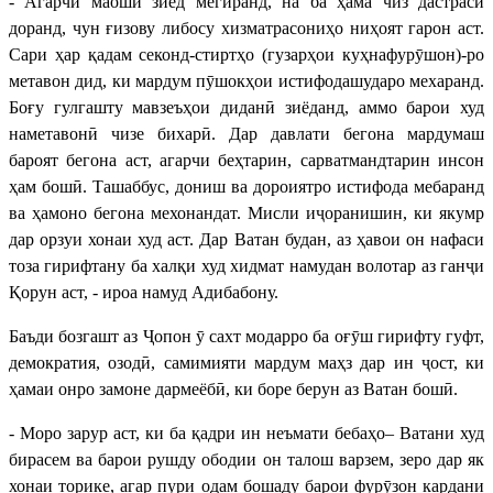
- Агарчи маоши зиёд мегиранд, на ба ҳама чиз дастрасӣ
доранд, чун ғизову либосу хизматрасониҳо ниҳоят гарон аст.
Сари ҳар қадам секонд-стиртҳо (гузарҳои куҳнафурӯшон)-ро
метавон дид, ки мардум пӯшокҳои истифодашударо мехаранд.
Боғу гулгашту мавзеъҳои диданӣ зиёданд, аммо барои худ
наметавонӣ чизе бихарӣ. Дар давлати бегона мардумаш
бароят бегона аст, агарчи беҳтарин, сарватмандтарин инсон
ҳам бошӣ. Ташаббус, дониш ва дороиятро истифода мебаранд
ва ҳамоно бегона мехонандат. Мисли иҷоранишин, ки якумр
дар орзуи хонаи худ аст. Дар Ватан будан, аз ҳавои он нафаси
тоза гирифтану ба халқи худ хидмат намудан волотар аз ганҷи
Қорун аст, - ироа намуд Адибабону.
Баъди бозгашт аз Ҷопон ӯ сахт модарро ба оғӯш гирифту гуфт,
демократия, озодӣ, самимияти мардум маҳз дар ин ҷост, ки
ҳамаи онро замоне дармеёбӣ, ки боре берун аз Ватан бошӣ.
- Моро зарур аст, ки ба қадри ин неъмати бебаҳо– Ватани худ
бирасем ва барои рушду ободии он талош варзем, зеро дар як
хонаи торике, агар пури одам бошаду барои фурӯзон кардани