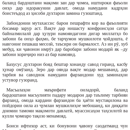
баланд бардоштани мақоми зан дар ҷомеа, иштироки фаъоли
онҳо дар идоракунии давлат, омода намудани кадрҳои
боистеъдод аз ҳисоби духтарон замина гузоштанд.
Забондонии мутахассис барои пешрафти кор ва фаъолияти
босамар зарур аст. Вақте дар нишасту конфронсҳои сатҳи
байналмилалӣ дар ҳузури намояндагони дигар миллатҳо бо
забони ба онҳо фаҳмо, бе тарҷумон мушкилоти ҷойдошта, ё
навгоние пешкаш месозӣ, таъсири он бармалост. Аз ин рӯ, хуб
мебуд, ки ҷавонон имрӯз дар баробари забони модарӣ як –ду
забони хориҷиро низ аз бар намоянд.
Бахусус духтарон бояд бештар хонанду савод гиранд, касбу
ҳунар омӯзанд. Зеро дар оянда вақте модар мешаванд, дар
тарбия ва саводнок намудани фарзандони худ заминаҳои
устувор гузоранд.
Масъалаҳои маърифати оиладорӣ, баланд
бардоштани масъулияти падару модарон дар таълиму тарбияи
фарзанд, омода кардани фарзандон ба ҳаёти мустақилона ва
пойдории оила аз ҷумлаи мушкилиҳое мебошанд, ки диққати
доимии тамоми мақомоти давлатӣ, муассисаҳои таҳсилотӣ ва
кулли ҷомеаро тақозо менамояд.
Боиси ифтихор аст, ки бонувони ҷавону саодатманд чун