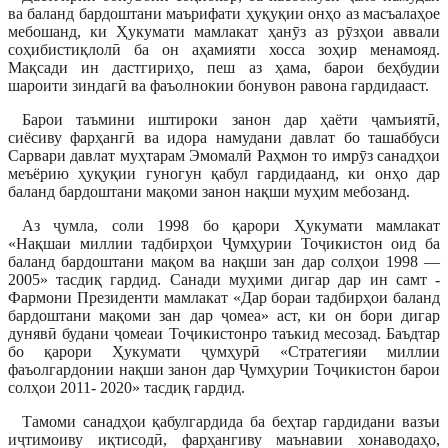
ва баланд бардоштани маърифати ҳуқуқии онҳо аз масъалаҳое
мебошанд, ки Ҳукумати мамлакат ҳанӯз аз рӯзҳои аввали
соҳибистиқлолӣ ба он аҳамияти хосса зоҳир менамояд.
Мақсади ин дастгириҳо, пеш аз ҳама, барои беҳбудии
шароити зиндагӣ ва фаъол­нокии бонувон равона гардидааст.
Барои таъмини иштироки занон дар ҳаёти ҷамъиятӣ,
сиёсиву фарҳангӣ ва идора намудани давлат бо ташаббуси
Сарвари давлат муҳтарам Эмомалӣ Раҳмон то имрӯз санадҳои
меъёрию ҳуқуқии гуногун қабул гардидаанд, ки онҳо дар
баланд бардоштани мақоми занон нақши муҳим мебозанд.
Аз ҷумла, соли 1998 бо қарори Ҳукумати мамлакат
«Нақшаи миллии тадбирҳои Ҷумҳурии Тоҷикистон оид ба
баланд бардоштани мақом ва нақши зан дар солҳои 1998 —
2005» тасдиқ гардид. Санади муҳими дигар дар ин самт -
Фармони Президенти мамлакат «Дар бораи тадбирҳои баланд
бардоштани мақоми зан дар ҷомеа» аст, ки он бори дигар
дунявӣ будани ҷомеаи Тоҷикистонро таъкид месозад. Баъдтар
бо қарори Ҳукумати ҷумҳурӣ «Стратегияи миллии
фаъолгардонии нақши занон дар Ҷумҳурии Тоҷикистон барои
солҳои 2011- 2020» тасдиқ гардид.
Тамоми санадҳои қабулгардида ба беҳтар гардидани вазъи
иҷтимоиву иқтисодӣ, фарҳангиву маънавии хонаводаҳо,