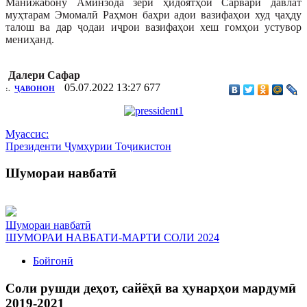
Манижабону Аминзода зери ҳидоятҳои Сарвари давлат
муҳтарам Эмомалӣ Раҳмон баҳри адои вазифаҳои худ ҷаҳду
талош ва дар ҷодаи иҷрои вазифаҳои хеш гомҳои устувор
мениҳанд.
Далери Сафар
05.07.2022 13:27
677
:.
ҶАВОНОН
Муассис:
Президенти Ҷумҳурии Тоҷикистон
Шумораи навбатӣ
Шумораи навбатӣ
ШУМОРАИ НАВБАТИ-МАРТИ СОЛИ 2024
Бойгонӣ
Соли рушди деҳот, сайёҳӣ ва ҳунарҳои мардумӣ
2019-2021