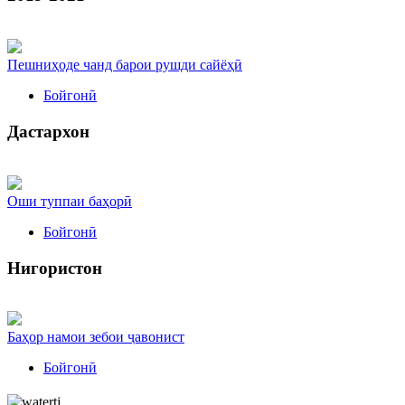
Пешниҳоде чанд барои рушди сайёҳӣ
Бойгонӣ
Дастархон
Оши туппаи баҳорӣ
Бойгонӣ
Нигористон
Баҳор намои зебои ҷавонист
Бойгонӣ