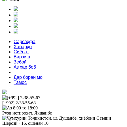
Сарсаҳфа
Хабарҳо
Сиёсат
Варзиш
Зебоӣ
Аз ҳар боб
Феҳрист
Дар бораи мо
Тамос
[+992] 2-38-55-67
[+992] 2-38-55-68
Аз 8:00 то 18:00
Рӯзи истироҳат, Якшанбе
Ҷумҳурии Тоҷикистон, ш. Душанбе, хиёбони Саъдии
Шерозӣ - 16, ошёнаи 10.