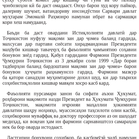
ҷонбозиҳои кӣ ба даст омадааст. Онҳо барои худ кору пайкор,
далериву шуҷоат, ватандориву инсондӯстии Сарвари давлат
муҳтарам Эмомалӣ Раҳмонро намунаи ибрат ва сармашқи
кори хеш намудаанд.
Баъди ба даст овардани Истиқлолияти давлатӣ дар
Тоҷикистон нуфузу мақоми зан дар ҷомеа баланд гардида,
махсусан дар партави сиёсати хирадмандонаи Президенти
маҳбуби кишвар таваҷҷуҳ ба фаъолияти ҷамъиятию соҳавии
бонувон зиёд гардид. Қабул гардидани Фармони Президенти
Ҷумҳурии Тоҷикистон аз 3 декабри соли 1999 «Дар бораи
тадбирҳои баланд бардоштани мақоми зан дар ҷомеа» барои
бонувон ҳуҷҷати раҳнамунсоз гардид. Фармони мазкур
ба қатори санадҳои муҳимтарине дохил шуд, ки дар таърихи
соҳибистиқлолии кишвар мавқеи хосро касб кард.
Фаъолияти пурсамари занон ба сифати аъзои Ҳукумат,
роҳбарони мақомоти назди Президент ва Ҳукумати Ҷумҳурии
Тоҷикистон, мақомоти иҷроияи маҳаллии ҳокимияти
давлатии шаҳру ноҳияҳо, муассисаҳои таҳсилоти олии касбӣ,
соҳибкорони муваффақ ва доктору профессорон аз он шаҳодат
медиҳад, ки воқеан ҳам ин фармони сарнавиштсоз самараҳои
нек ба бор оварда истодааст.
Дастгирии бонувони соҳибкор, ба касбомӯзӣ ҷалб намудан