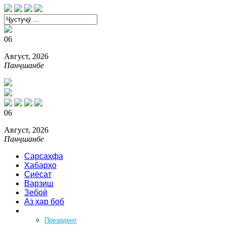
06
Август, 2026
Панҷшанбе
06
Август, 2026
Панҷшанбе
Сарсаҳфа
Хабарҳо
Сиёсат
Варзиш
Зебоӣ
Аз ҳар боб
Феҳрист
Президент