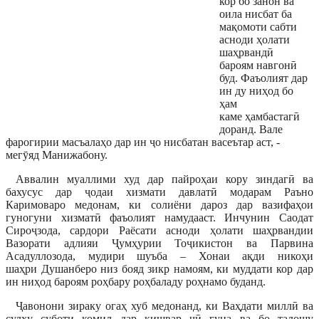
кор бо занон ва
оила нисбат ба
мақомоти сабти
асноди ҳолати
шаҳрвандӣ
бароям навгонӣ
буд. Фаъолият дар
ин ду ниҳод бо
ҳам
каме ҳамбастагӣ
доранд. Вале
фарогирии масъалаҳо дар ин ҷо нисбатан васеътар аст, -
мегӯяд Манижабону.
Аввалин муаллими худ дар пайроҳаи кору зиндагӣ ва
бахусус дар ҷодаи хизмати давлатӣ модарам Раъно
Каримоваро медонам, ки солиёни дароз дар вазифаҳои
гуногуни хизматӣ фаъолият намудааст. Инчунин Саодат
Сироҷзода, сардори Раёсати асноди ҳолати шаҳрвандии
Вазорати адлияи Ҷумҳурии Тоҷикистон ва Парвина
Асадуллозода, мудири шуъба – Хонаи ақди никоҳи
шаҳри Душанберо низ бояд зикр намоям, ки муддати кор дар
ин ниҳод бароям роҳбару роҳбаладу роҳнамо буданд.
Ҷавонони зираку огаҳ хуб медонанд, ки Ваҳдати миллӣ ва
сулҳу суботи комил дар кишвар чӣ гуна ва бо талошу