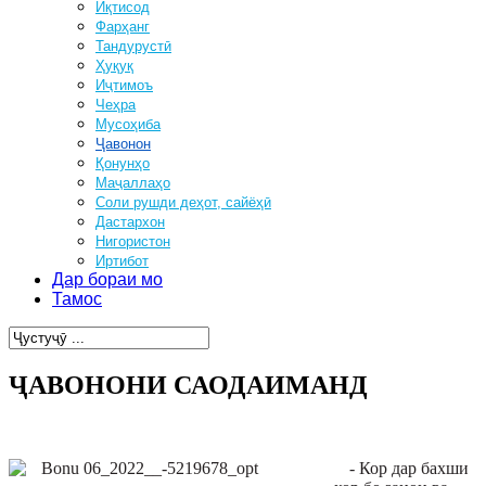
Иқтисод
Фарҳанг
Тандурустӣ
Ҳуқуқ
Иҷтимоъ
Чеҳра
Мусоҳиба
Ҷавонон
Қонунҳо
Маҷаллаҳо
Соли рушди деҳот, сайёҳӣ
Дастархон
Нигористон
Иртибот
Дар бораи мо
Тамос
ҶАВОНОНИ САОДАИМАНД
- Кор дар бахши