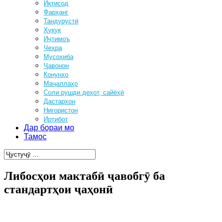
Иқтисод
Фарҳанг
Тандурустӣ
Ҳуқуқ
Иҷтимоъ
Чеҳра
Мусоҳиба
Ҷавонон
Қонунҳо
Маҷаллаҳо
Соли рушди деҳот, сайёҳӣ
Дастархон
Нигористон
Иртибот
Дар бораи мо
Тамос
Либосҳои мактабӣ ҷавобгӯ ба
стандартҳои ҷаҳонӣ