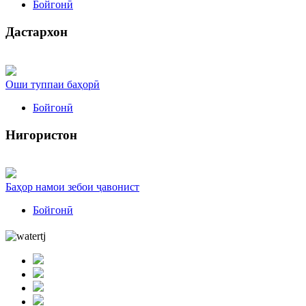
Бойгонӣ
Дастархон
Оши туппаи баҳорӣ
Бойгонӣ
Нигористон
Баҳор намои зебои ҷавонист
Бойгонӣ