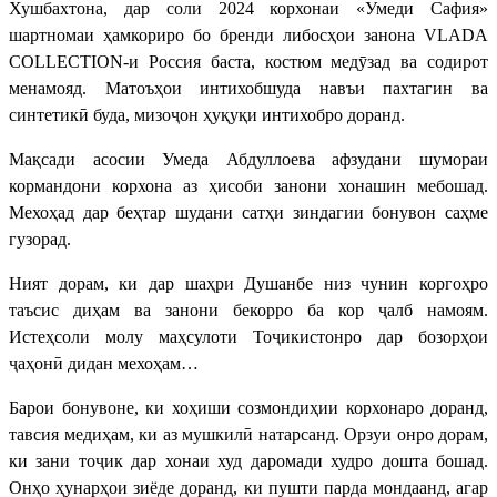
Хушбахтона, дар соли 2024 корхонаи «Умеди Сафия»
шартномаи ҳамкориро бо бренди либосҳои занона VLADA
COLLECTION-и Россия баста, костюм медӯзад ва содирот
менамояд. Матоъҳои интихобшуда навъи пахтагин ва
синтетикӣ буда, мизоҷон ҳуқуқи интихобро доранд.
Мақсади асосии Умеда Абдуллоева афзудани шумораи
кормандони корхона аз ҳисоби занони хонашин мебошад.
Мехоҳад дар беҳтар шудани сатҳи зиндагии бонувон саҳме
гузорад.
Ният дорам, ки дар шаҳри Душанбе низ чунин коргоҳро
таъсис диҳам ва занони бекорро ба кор ҷалб намоям.
Истеҳсоли молу маҳсулоти Тоҷикистонро дар бозорҳои
ҷаҳонӣ дидан мехоҳам…
Барои бонувоне, ки хоҳиши созмондиҳии корхонаро доранд,
тавсия медиҳам, ки аз мушкилӣ натарсанд. Орзуи онро дорам,
ки зани тоҷик дар хонаи худ даромади худро дошта бошад.
Онҳо ҳунарҳои зиёде доранд, ки пушти парда мондаанд, агар