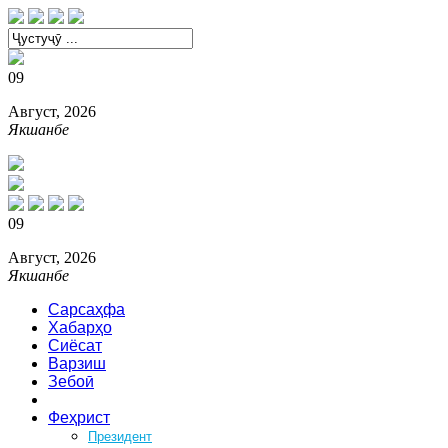
09
Август, 2026
Якшанбе
09
Август, 2026
Якшанбе
Сарсаҳфа
Хабарҳо
Сиёсат
Варзиш
Зебоӣ
Аз ҳар боб
Феҳрист
Президент