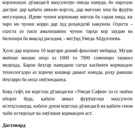
корхонаҳои дӯзандагӣ маҳсулотро омода намуда, бо нархҳои
дастрас дар қабати аввали коргоҳ, дар мағозаи хеш ба фурӯш
мегузоранд. Идеяи чунин корхонаву мағоза ба сарам омад, ки
чаро мо чунин корро дар худ роҳандозӣ накунем. Оҳиста –
оҳиста аз паси амалишавии чунин тарҳи кор шудам ва
билохира ба мақсад расидам, - мегӯяд Умеда Абдуллоева.
Ҳоло дар корхона 10 коргари доимӣ фаъолият мебарад. Музди
миёнаи маоши онҳо аз 1000 то 7000 сомониро ташкил
медиҳад. Барои беҳтар намудани сатҳи касбияти кормандон
технологҳоро аз хориҷи кишвар даъват намуда, роҳу равиши
беҳтарро ба онҳо омӯзондаанд.
Бояд гуфт, ки коргоҳи дӯзандагии «Умеди Сафия» аз се ошёна
иборат буда, қабати аввал фурӯшгоҳи маҳсулоти
истеҳсолшуда, кабати дуюм коргоҳи дӯзандагӣ ва қабати сеюм
ҷойи истироҳат ва омӯзиши кормандон аст.
Дастовард