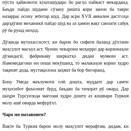
пӯсти ҳайвоноти кушташударо бо рагҳо пайваст мекарданд.
Баъди пайдо шудани сӯзану ришта кори занон ба таври
назаррас осону зеботар шуд. Дар асри XVII аввалин дастгоҳи
дарздӯзии механикӣ пайдо шуд ва аз ҳамон вақт саноати сабук
рӯ ба рушд ниҳод.
Дӯзанда мутахассисест, ки барои бо сифати баланд дӯхтани
маҳсулот масъул аст. Чунин чеварони моҳирро дар корхонаҳои
дӯзандагӣ, фабрикаву ширкатҳо дидан мумкин аст.
Намояндагони ин пеша мекӯшанд, то малакаҳои кории худро
тақвият дода, мустақилона заҳмат ба бор бигиранд.
Бону Умеда маълумоти олӣ дошта, муддате дар самти
муҳосибот фаъолият бурд, баъдан ба тиҷорат рӯ овард. Дар
шаҳри Турсунзода мағозаи худро дошту аз кишвари Туркия
молу ашё оварда мефурӯхт.
Чаро мо натавонем?
Вақте ба Туркия барои молу маҳсулот мерафтам, дидам, ки