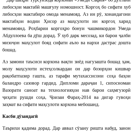
либосҳои мактабӣ машғулу номошност. Коргоҳ бо сифати хуб
либосҳои мактабиро омода менамояд. Аз ин рӯ, хонандагони
мактабҳои водии Ҳисор аз маҳсулоти ин коргоҳ харид
менамоянд. Роҳбарии коргоҳро бонуи чашмикордон Умеда
Абдуллоева ба дӯш дорад. Ӯ хуб дарк месозад, ки барои ҷалби
мизоҷон маҳсулот бояд сифати аъло ва нархи дастрас дошта
бошад.
Аз замони таъсиси корхона вақти зиёд нагузашта бошад ҳам,
молу маҳсулоти истеҳсолкардаи он дар бозорҳои кишвар
рақобатпазир гашта, аз тарафи мутахассисони соҳа баҳои
баландро сазовор гардид. Дипломи дараҷаи 1, сипосномаи
Вазорати саноат ва технологияҳои нав барои саҳмгузорӣ
ҷиҳати рушди соҳа, Ҷоизаи Фараҳ-2014 ва дигар гувоҳи
заҳмат ва сифати маҳсулоти корхона мебошанд.
Касби дӯзандагӣ
Таърихи қадима дорад. Дар аввал сӯзану ришта набуд, занон