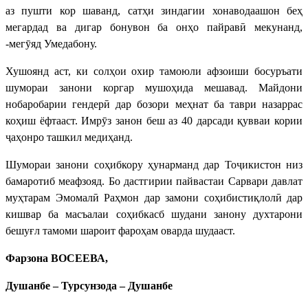
аз пушти кор шаванд, сатҳи зиндагии хонаводаашон беҳ
мегардад ва дигар бонувон ба онҳо пайравӣ мекунанд,
-мегӯяд Умедабону.
Хушоянд аст, ки солҳои охир тамоюли афзоиши босуръати
шумораи занони коргар мушоҳида мешавад. Майдони
нобаробарии гендерӣ дар бозори меҳнат ба таври назаррас
коҳиш ёфтааст. Имрӯз занон беш аз 40 дарсади қувваи кории
ҷаҳонро ташкил медиҳанд.
Шумораи занони соҳибкору ҳунарманд дар Тоҷикистон низ
бамаротиб меафзояд. Бо дастгирии пайвастаи Сарвари давлат
муҳтарам Эмомалӣ Раҳмон дар замони соҳибистиқлолӣ дар
кишвар ба масъалаи соҳибкасб шудани занону духтарони
бешуғл тамоми шароит фароҳам оварда шудааст.
Фарзона ВОСЕЕВА,
Душанбе – Турсунзода – Душанбе