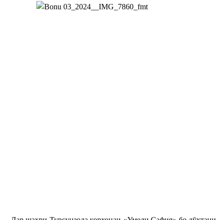
Дар шаҳри Турсунзода корхонаи «Умеди Сафия» бо дӯхтани